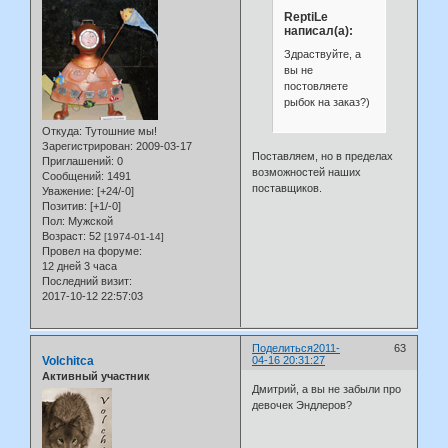
ReptiLe
написал(а):
Здраствуйте, а
вы не
постовляете
рыбок на заказ?)
Откуда:
Тутошние мы!
Зарегистрирован
: 2009-03-17
Поставляем, но в пределах
Приглашений:
0
возможностей наших
Сообщений:
1491
поставщиков.
Уважение:
[+24/-0]
Позитив:
[+1/-0]
Пол:
Мужской
Возраст:
52
[1974-01-14]
Провел на форуме:
12 дней 3 часа
Последний визит:
2017-10-12 22:57:03
Поделиться
2011-
63
Volchitca
04-16 20:31:27
Активный участник
Дмитрий, а вы не забыли про
девочек Эндлеров?