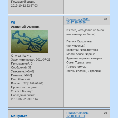
Последний визит:
2017-10-12 22:57:03
Поделиться
2011-
78
Wi
12-17 19:45:56
Активный участник
Из того, чего давно не было:
или никогда не было;)
Петухи Халфмуны
(полумесяцы)
Креветки- Фильтраторы
Молли белве, черные
Откуда:
Калуга
Крупные черные скалярии
Зарегистрирован
: 2011-07-21
Сомы Торакатумы
Приглашений:
0
Плекостомусы
Сообщений:
31
Улитки хелены, и кролики
Уважение:
[+0/-0]
Позитив:
[+0/-0]
Пол:
Женский
Возраст:
37
[1989-03-09]
Провел на форуме:
23 часа 6 минут
Последний визит:
2016-06-22 23:07:14
Поделиться
2011-
79
Машулька
12-18 11:43:11