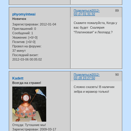
Поделиться
2012-
89
phyomyintwai
02-27 01:31:32
Новичок
Скажите пожалуйста, Когда у
Зарегистрирован
: 2012-01-04
вас будет Скалярия
Приглашений:
0
"Платиновая" и Леопард ?
Сообщений:
1
Уважение:
[+0/-0]
Позитив:
[+0/-0]
Провел на форуме:
37 минут
Последний визит:
2012-03-06 00:05:02
Поделиться
2012-
90
Kadett
02-28 23:27:50
Всегда на страже!
Сложно сказвть! В наличии
зебра и мрамор только!
Откуда:
Тутошние мы!
Зарегистрирован
: 2009-03-17