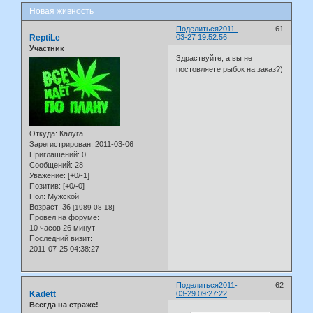
Новая живность
Поделиться
2011-
61
ReptiLe
03-27 19:52:56
Участник
Здраствуйте, а вы не
постовляете рыбок на заказ?)
Откуда:
Калуга
Зарегистрирован
: 2011-03-06
Приглашений:
0
Сообщений:
28
Уважение:
[+0/-1]
Позитив:
[+0/-0]
Пол:
Мужской
Возраст:
36
[1989-08-18]
Провел на форуме:
10 часов 26 минут
Последний визит:
2011-07-25 04:38:27
Поделиться
2011-
62
Kadett
03-29 09:27:22
Всегда на страже!