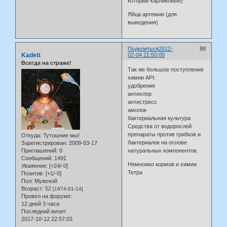
которые карликовые)
Яйца артемии (для
выведения)
Поделиться
2012-
88
Kadett
02-04 21:50:05
Всегда на страже!
Так же большое поступление
химии API:
удобрения
антихлор
антистресс
амолок
бактериальная культура
Средства от водорослей
препараты против грибков и
Откуда:
Тутошние мы!
бактериалок на основе
Зарегистрирован
: 2009-03-17
Приглашений:
0
натуральных компонентов.
Сообщений:
1491
Немножко кормов и химии
Уважение:
[+24/-0]
Тетра
Позитив:
[+1/-0]
Пол:
Мужской
Возраст:
52
[1974-01-14]
Провел на форуме:
12 дней 3 часа
Последний визит:
2017-10-12 22:57:03