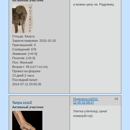
Активный участник
а можно цену на Радужниц
Откуда:
Калуга
Зарегистрирован
: 2010-10-18
Приглашений:
0
Сообщений:
676
Уважение:
[+4/-0]
Позитив:
[+0/-0]
Пол:
Женский
Возраст:
49
[1977-02-04]
Провел на форуме:
13 дней 2 часа
Последний визит:
2014-07-11 03:55:36
Поделиться
2011-
74
Tanya zzzzZ
11-05 02:08:57
Активный участник
Улитка-улиткоед: цена!
пожалуйста))