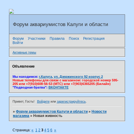
Форум аквариумистов Калуги и области
Форум
Участники
Правила
Поиск
Регистрация
Войти
Активные темы
Объявление
Мы находимся:
г.Калуга, ул. Дзержинского 92 корпус 2
Новые телефоны для связи с магазином: городской номер 595-
205 или +7(910)608-56-53 (МТС) или +7(903)6365205 (Билайн)
"Подводная братва":
ВКОНТАКТЕ
Привет, Гость!
Войдите
или
зарегистрируйтесь
.
»
Форум аквариумистов Калуги и области
»
Новости
магазина
»
Новая живность
Страница:
«
1
2
3
4
5
6
»