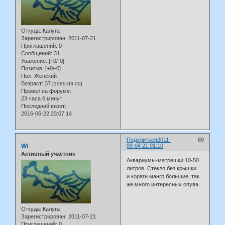
Откуда:
Калуга
Зарегистрирован
: 2011-07-21
Приглашений:
0
Сообщений:
31
Уважение:
[+0/-0]
Позитив:
[+0/-0]
Пол:
Женский
Возраст:
37
[1989-03-09]
Провел на форуме:
23 часа 6 минут
Последний визит:
2016-06-22 23:07:14
Поделиться
2011-
69
Wi
09-04 21:01:10
Активный участник
Аквариумы-матрешки 10-50
литров. Стекло без крышки
и коряги мангр большие, так
же много интересных опува.
Откуда:
Калуга
Зарегистрирован
: 2011-07-21
Приглашений:
0