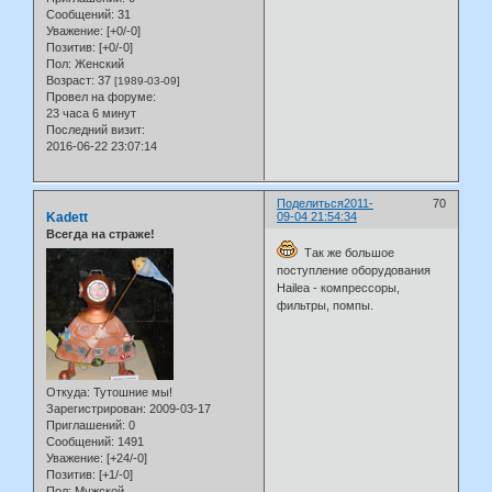
Сообщений:
31
Уважение:
[+0/-0]
Позитив:
[+0/-0]
Пол:
Женский
Возраст:
37
[1989-03-09]
Провел на форуме:
23 часа 6 минут
Последний визит:
2016-06-22 23:07:14
Поделиться
2011-
70
Kadett
09-04 21:54:34
Всегда на страже!
Так же большое
поступление оборудования
Hailea - компрессоры,
фильтры, помпы.
Откуда:
Тутошние мы!
Зарегистрирован
: 2009-03-17
Приглашений:
0
Сообщений:
1491
Уважение:
[+24/-0]
Позитив:
[+1/-0]
Пол:
Мужской