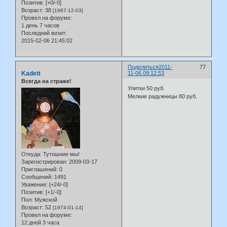
Позитив:
[+0/-0]
Возраст:
38
[1987-12-03]
Провел на форуме:
1 день 7 часов
Последний визит:
2015-02-06 21:45:02
Поделиться
2011-
77
Kadett
11-06 09:12:53
Всегда на страже!
Улитки 50 руб.
Мелкие радужницы 80 руб.
Откуда:
Тутошние мы!
Зарегистрирован
: 2009-03-17
Приглашений:
0
Сообщений:
1491
Уважение:
[+24/-0]
Позитив:
[+1/-0]
Пол:
Мужской
Возраст:
52
[1974-01-14]
Провел на форуме:
12 дней 3 часа