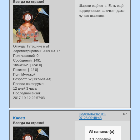
Всегда на страже!
Шарики ещё есть! Есть ещё
подкорневые палочки - даже
лучше шариков.
Откуда:
Тутошние мы!
Зарегистрирован
: 2009-03-17
Приглашений:
0
Сообщений:
1491
Уважение:
[+24/-0]
Позитив:
[+1/-0]
Пол:
Мужской
Возраст:
52
[1974-01-14]
Провел на форуме:
12 дней 3 часа
Последний визит:
2017-10-12 22:57:03
Поделиться
2011-
67
Kadett
07-23 00:48:43
Всегда на страже!
Wi написал(а):
В "Подводной