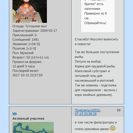
братве" есть
палочники.
Примерно по 8
см.
Обращайтесь!
Откуда:
Тутошние мы!
Зарегистрирован
: 2009-03-17
Приглашений:
0
Спасибо! Неуспел вывесить
Сообщений:
1491
в новости!
Уважение:
[+24/-0]
Позитив:
[+1/-0]
Так же большое поступление
Пол:
Мужской
рыбы.
Возраст:
52
[1974-01-14]
Петухи на выбор.
Провел на форуме:
Корма для прудовой рыбы.
12 дней 3 часа
Последний визит:
Кокосовый субстракт и
2017-10-12 22:57:03
питьевой гель для
насекомышей и рептилий.
Так же новинка - подстилка
для террариумов - мульча (
кора хвойных деревьев).
Поделиться
2011-
68
Wi
07-23 20:08:18
Активный участник
в том числе фильтраторы и
очень красивые данио