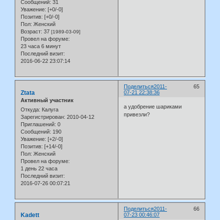
Сообщений:
31
Уважение:
[+0/-0]
Позитив:
[+0/-0]
Пол:
Женский
Возраст:
37
[1989-03-09]
Провел на форуме:
23 часа 6 минут
Последний визит:
2016-06-22 23:07:14
Поделиться
2011-
65
Ztata
07-21 22:38:36
Активный участник
а удобрение шариками
Откуда:
Калуга
привезли?
Зарегистрирован
: 2010-04-12
Приглашений:
0
Сообщений:
190
Уважение:
[+2/-0]
Позитив:
[+14/-0]
Пол:
Женский
Провел на форуме:
1 день 22 часа
Последний визит:
2016-07-26 00:07:21
Поделиться
2011-
66
Kadett
07-23 00:46:07