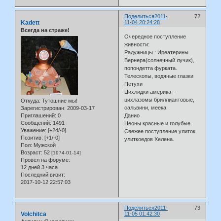
Поделиться
2011-
72
Kadett
11-04 20:24:28
Всегда на страже!
Очередное поступление
живности:
Радужницы : Иреатерины
Вернера(солнечный лучик),
попондетта фурката.
Телескопы, водяные глазки
Петухи
Цихлидки америка -
цихлазомы бриллиантовые,
Откуда:
Тутошние мы!
сальвини, меека.
Зарегистрирован
: 2009-03-17
Приглашений:
0
Данио
Сообщений:
1491
Неоны красные и голубые.
Уважение:
[+24/-0]
Свежее поступление улиток
Позитив:
[+1/-0]
улиткоедов Хелена.
Пол:
Мужской
Возраст:
52
[1974-01-14]
Провел на форуме:
12 дней 3 часа
Последний визит:
2017-10-12 22:57:03
Поделиться
2011-
73
Volchitca
11-05 01:42:30