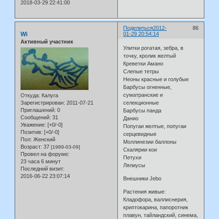
2018-03-29 22:41:00
Поделиться
2012-
86
Wi
01-29 20:54:14
Активный участник
Улитки рогатая, зебра, в
точку, кролик желтый
Креветки Амано
Слепые тетры
Неоны красные и голубые
Барбусы огненные,
суматранские и
Откуда:
Калуга
Зарегистрирован
: 2011-07-21
селекционные
Приглашений:
0
Барбусы панда
Сообщений:
31
Данио
Уважение:
[+0/-0]
Попугаи желтые, попугаи
Позитив:
[+0/-0]
серцевидные
Пол:
Женский
Моллинезии баллоны
Возраст:
37
[1989-03-09]
Скалярии кои
Провел на форуме:
Петухи
23 часа 6 минут
Лялиусы
Последний визит:
2016-06-22 23:07:14
Внешники Jebo
Растения живые:
Кладофора, валлиснерия,
криптокарина, папоротник
плавун, тайландский, синема,