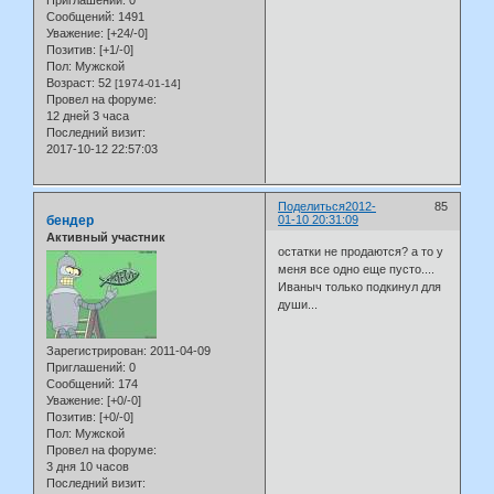
Сообщений:
1491
Уважение:
[+24/-0]
Позитив:
[+1/-0]
Пол:
Мужской
Возраст:
52
[1974-01-14]
Провел на форуме:
12 дней 3 часа
Последний визит:
2017-10-12 22:57:03
Поделиться
2012-
85
бендер
01-10 20:31:09
Активный участник
остатки не продаются? а то у
меня все одно еще пусто....
Иваныч только подкинул для
души...
Зарегистрирован
: 2011-04-09
Приглашений:
0
Сообщений:
174
Уважение:
[+0/-0]
Позитив:
[+0/-0]
Пол:
Мужской
Провел на форуме:
3 дня 10 часов
Последний визит: