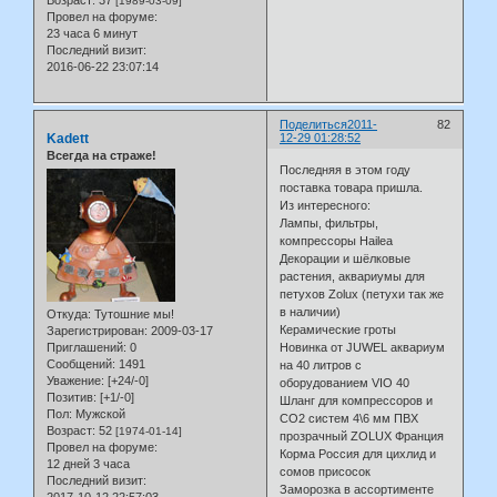
[1989-03-09]
Провел на форуме:
23 часа 6 минут
Последний визит:
2016-06-22 23:07:14
Поделиться
2011-
82
Kadett
12-29 01:28:52
Всегда на страже!
Последняя в этом году
поставка товара пришла.
Из интересного:
Лампы, фильтры,
компрессоры Hailea
Декорации и шёлковые
растения, аквариумы для
петухов Zolux (петухи так же
в наличии)
Откуда:
Тутошние мы!
Керамические гроты
Зарегистрирован
: 2009-03-17
Приглашений:
0
Новинка от JUWEL аквариум
Сообщений:
1491
на 40 литров с
Уважение:
[+24/-0]
оборудованием VIO 40
Позитив:
[+1/-0]
Шланг для компрессоров и
Пол:
Мужской
СО2 систем 4\6 мм ПВХ
Возраст:
52
[1974-01-14]
прозрачный ZOLUX Франция
Провел на форуме:
Корма Россия для цихлид и
12 дней 3 часа
сомов присосок
Последний визит:
Заморозка в ассортименте