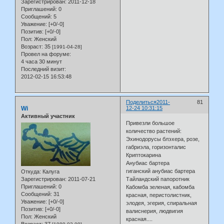
Зарегистрирован
: 2011-12-18
Приглашений:
0
Сообщений:
5
Уважение:
[+0/-0]
Позитив:
[+0/-0]
Пол:
Женский
Возраст:
35
[1991-04-28]
Провел на форуме:
4 часа 30 минут
Последний визит:
2012-02-15 16:53:48
Поделиться
2011-
81
Wi
12-24 10:31:15
Активный участник
Привезли большое
количество растений:
Эхинодорусы блэхера, розе,
габриэла, горизонталис
Криптокарина
Анубиас бартера
гиганский анубиас бартера
Откуда:
Калуга
Зарегистрирован
: 2011-07-21
Тайландский папоротник
Приглашений:
0
Кабомба зеленая, кабомба
Сообщений:
31
красная, перистолистник,
Уважение:
[+0/-0]
элодея, эгерия, спиральная
Позитив:
[+0/-0]
валиснерия, людвигия
Пол:
Женский
красная....
Возраст:
37