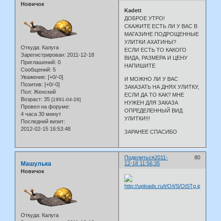
Новичок
Kadett
ДОБРОЕ УТРО!
СКАЖИТЕ ЕСТЬ ЛИ У ВАС В
МАГАЗИНЕ ПОДРОЩЕННЫЕ
УЛИТКИ АХАТИНЫ?
Откуда:
Калуга
ЕСЛИ ЕСТЬ ТО КАКОГО
Зарегистрирован
: 2011-12-18
ВИДА, РАЗМЕРА И ЦЕНУ
Приглашений:
0
НАПИШИТЕ
Сообщений:
5
Уважение:
[+0/-0]
И МОЖНО ЛИ У ВАС
Позитив:
[+0/-0]
ЗАКАЗАТЬ НА ДНЯХ УЛИТКУ,
Пол:
Женский
ЕСЛИ ДА ТО КАК? МНЕ
Возраст:
35
[1991-04-28]
НУЖЕН ДЛЯ ЗАКАЗА
Провел на форуме:
ОПРЕДЕЛЕННЫЙ ВИД
4 часа 30 минут
УЛИТКИ!!!
Последний визит:
2012-02-15 16:53:48
ЗАРАНЕЕ СПАСИБО
Поделиться
2011-
80
Машулька
12-18 11:56:35
Новичок
Откуда:
Калуга