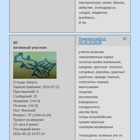
альтернатура, низея, бакопа,
амбулия, эхинодорусы,
элодея, людвигия,
анубиасы…
И пр.
Поделиться
2012-
87
Wi
02-04 15:04:39
Активный участник
улитки колючие
замороженные корма
золотые рыбки маленькие,
средние, крупные: золотые,
ситцевые, риукины, красные
шапочки, оранды черные,
телескопы черные,
Откуда:
Калуга
Зарегистрирован
: 2011-07-21
жемчужинки
Приглашений:
0
пецилии
Сообщений:
31
моллинезии
Уважение:
[+0/-0]
коридорасы
Позитив:
[+0/-0]
синадонтисы
Пол:
Женский
акулии балу
Возраст:
37
[1989-03-09]
тетры колумбийские
Провел на форуме:
гурами красные
23 часа 6 минут
скалярии мраморные
Последний визит:
2016-06-22 23:07:14
тетраодоны зеленые (не те