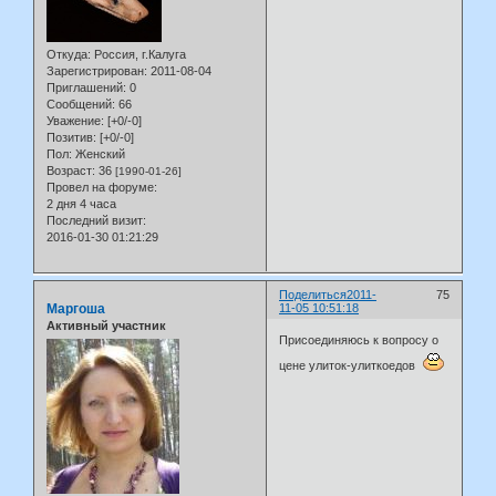
Откуда:
Россия, г.Калуга
Зарегистрирован
: 2011-08-04
Приглашений:
0
Сообщений:
66
Уважение:
[+0/-0]
Позитив:
[+0/-0]
Пол:
Женский
Возраст:
36
[1990-01-26]
Провел на форуме:
2 дня 4 часа
Последний визит:
2016-01-30 01:21:29
Поделиться
2011-
75
Маргоша
11-05 10:51:18
Активный участник
Присоединяюсь к вопросу о
цене улиток-улиткоедов