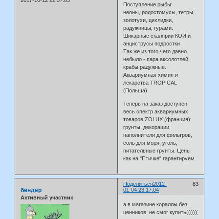
2017-10-12 22:57:03
Поступление рыбы:
неоны, родостомусы, тетры,
золотухи, цихлидки,
радужницы, гурами.
Шикарные скалярии КОИ и
анциструсы подростки
Так же из того чего давно
небыло - пара аксолотлей,
крабы радужные.
Аквариумная химия и
лекарства TROPICAL
(Польша)
Теперь на заказ доступен
весь спектр аквариумных
товаров ZOLUX (франция):
грунты, декорации,
наполнители для фильтров,
соль для моря, уголь,
питательные грунты. Цены
как на "Птичке" гарантируем.
Поделиться
2012-
83
бендер
01-04 23:17:04
Активный участник
а в магазине кораллы без
ценников, не смог купить((((((