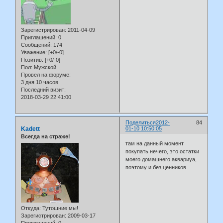
Зарегистрирован
: 2011-04-09
Приглашений:
0
Сообщений:
174
Уважение:
[+0/-0]
Позитив:
[+0/-0]
Пол:
Мужской
Провел на форуме:
3 дня 10 часов
Последний визит:
2018-03-29 22:41:00
Поделиться
2012-
84
Kadett
01-10 10:50:05
Всегда на страже!
там на данный момент
покупать нечего, это остатки
моего домашнего аквариуа,
поэтому и без ценников.
Откуда:
Тутошние мы!
Зарегистрирован
: 2009-03-17
Приглашений:
0