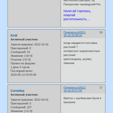
Microsorium pteropus 'sp'
Папоротник таиландский Pot
Налетай торопись,
покупай
растительность.....
Поделиться
2012-
16
Kirill
10-16 23:08:16
Активный участник
когда ожидается поставка
Зарегистрирован
: 2012-10-16
растений ?
Приглашений:
0
интересуют широколистные
Сообщений:
53
растения
Уважение:
[+0/-0]
криптокорина, анубис,
Позитив:
[+2/-0]
лимоник
Провел на форуме:
1 день 5 часов
Последний визит:
2015-05-13 23:43:48
Поделиться
2012-
17
Cornelius
10-16 23:17:44
Активный участник
Крипты с анубиасами были в
Зарегистрирован
: 2012-04-01
магазине
Приглашений:
0
Сообщений:
227
Уважение:
[+1/-0]