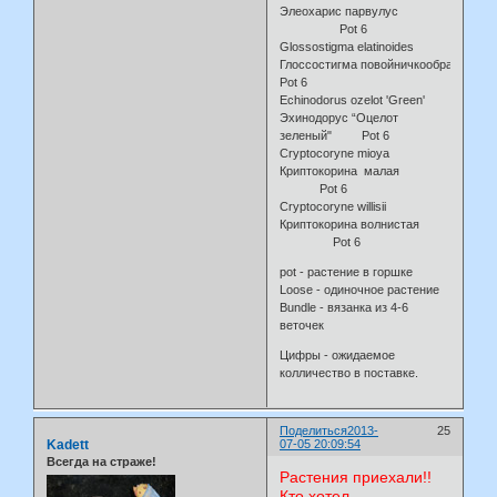
Элеохарис парвулус
Pot 6
Glossostigma elatinoides
Глоссостигма повойничкообразна
Pot 6
Echinodorus ozelot 'Green'
Эхинодорус “Oцелот
зеленый" Pot 6
Cryptocoryne mioya
Криптокорина малая
Pot 6
Cryptocoryne willisii
Криптокорина волнистая
Pot 6
pot - растение в горшке
Loose - одиночное растение
Bundle - вязанка из 4-6
веточек
Цифры - ожидаемое
колличество в поставке.
Поделиться
2013-
25
Kadett
07-05 20:09:54
Всегда на страже!
Растения приехали!!
Кто хотел