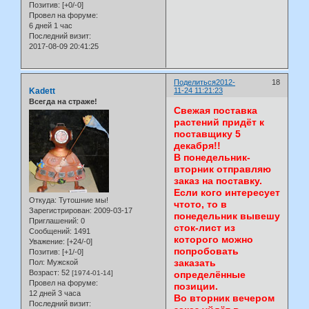
Позитив:
[+0/-0]
Провел на форуме:
6 дней 1 час
Последний визит:
2017-08-09 20:41:25
Поделиться
2012-
18
Kadett
11-24 11:21:23
Всегда на страже!
Свежая поставка
растений придёт к
поставщику 5
декабря!!
В понедельник-
вторник отправляю
заказ на поставку.
Если кого интересует
Откуда:
Тутошние мы!
чтото, то в
Зарегистрирован
: 2009-03-17
понедельник вывешу
Приглашений:
0
сток-лист из
Сообщений:
1491
которого можно
Уважение:
[+24/-0]
попробовать
Позитив:
[+1/-0]
заказать
Пол:
Мужской
Возраст:
52
[1974-01-14]
определённые
Провел на форуме:
позиции.
12 дней 3 часа
Во вторник вечером
Последний визит: