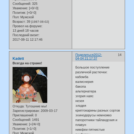
Сообщений:
325
Уважение:
[+0/-0]
Позитив:
[+0/-0]
Пол:
Мужской
Возраст:
39
[1987-08-02]
Провел на форуме:
13 дней 18 часов
Последний визит:
2017-08-11 12:17:46
Поделиться
2012-
14
Kadett
04-04 21:17:37
Всегда на страже!
Большое поступление
различной растючки:
кабомба
валиснерия
бакопа
альтернатера
эгерия наяс
незея
элодея
Откуда:
Тутошние мы!
криптокарины разных сортов
Зарегистрирован
: 2009-03-17
Приглашений:
0
эхинодорусы немножко
Сообщений:
1491
папоротники тайландския и
Уважение:
[+24/-0]
плавун
Позитив:
[+1/-0]
нимфеи пятнистые
Пол:
Мужской