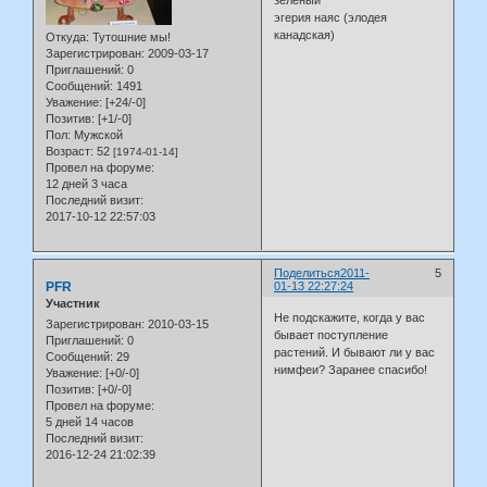
эгерия наяс (элодея
канадская)
Откуда:
Тутошние мы!
Зарегистрирован
: 2009-03-17
Приглашений:
0
Сообщений:
1491
Уважение:
[+24/-0]
Позитив:
[+1/-0]
Пол:
Мужской
Возраст:
52
[1974-01-14]
Провел на форуме:
12 дней 3 часа
Последний визит:
2017-10-12 22:57:03
Поделиться
2011-
5
PFR
01-13 22:27:24
Участник
Не подскажите, когда у вас
Зарегистрирован
: 2010-03-15
бывает поступление
Приглашений:
0
растений. И бывают ли у вас
Сообщений:
29
нимфеи? Заранее спасибо!
Уважение:
[+0/-0]
Позитив:
[+0/-0]
Провел на форуме:
5 дней 14 часов
Последний визит:
2016-12-24 21:02:39