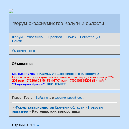
Форум аквариумистов Калуги и области
Форум
Участники
Правила
Поиск
Регистрация
Войти
Активные темы
Объявление
Мы находимся:
г.Калуга, ул. Дзержинского 92 корпус 2
Новые телефоны для связи с магазином: городской номер 595-
205 или +7(910)608-56-53 (МТС) или +7(903)6365205 (Билайн)
"Подводная братва":
ВКОНТАКТЕ
Привет, Гость!
Войдите
или
зарегистрируйтесь
.
»
Форум аквариумистов Калуги и области
»
Новости
магазина
»
Растения, мхи, папоротники
Страница:
1
2
»