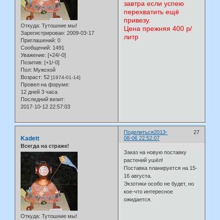
завтра если успею
перехватить ещё
привезу.
Откуда:
Тутошние мы!
Цена прежняя 400 р/
Зарегистрирован
: 2009-03-17
литр
Приглашений:
0
Сообщений:
1491
Уважение:
[+24/-0]
Позитив:
[+1/-0]
Пол:
Мужской
Возраст:
52
[1974-01-14]
Провел на форуме:
12 дней 3 часа
Последний визит:
2017-10-12 22:57:03
Поделиться
2013-
27
Kadett
08-06 22:52:07
Всегда на страже!
Заказ на новую поставку
растений ушёл!
Поставка планируется на 15-
16 августа.
Экзотики особо не будет, но
кое-что интересное
ожидается.
Откуда:
Тутошние мы!