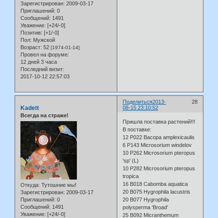
Зарегистрирован
: 2009-03-17
Приглашений:
0
Сообщений:
1491
Уважение:
[+24/-0]
Позитив:
[+1/-0]
Пол:
Мужской
Возраст:
52
[1974-01-14]
Провел на форуме:
12 дней 3 часа
Последний визит:
2017-10-12 22:57:03
Поделиться
2013-
28
Kadett
08-15 23:10:52
Всегда на страже!
Пришла поставка растений!!!
В поставке:
12 P022 Bacopa amplexicaulis
6 P143 Microsorium windelov
10 P262 Microsorium pteropus
'sp' (L)
10 P282 Microsorium pteropus
tropica
16 B018 Cabomba aquatica
Откуда:
Тутошние мы!
20 B075 Hygrophila lacustris
Зарегистрирован
: 2009-03-17
Приглашений:
0
20 B077 Hygrophila
Сообщений:
1491
polysperma 'Broad'
Уважение:
[+24/-0]
25 B092 Micranthemum