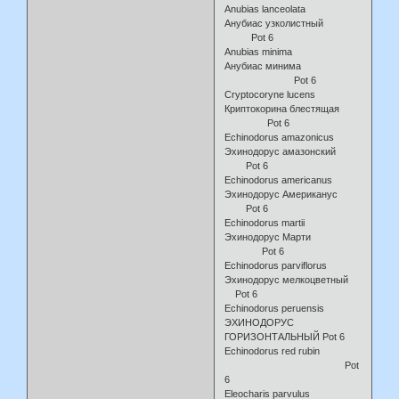
Anubias lanceolata
Анубиас узколистный
Pot 6
Anubias minima
Анубиас минима
Pot 6
Cryptocoryne lucens
Криптокорина блестящая
Pot 6
Echinodorus amazonicus
Эхинодорус амазонский
Pot 6
Echinodorus americanus
Эхинодорус Американус
Pot 6
Echinodorus martii
Эхинодорус Марти
Pot 6
Echinodorus parviflorus
Эхинодорус мелкоцветный
Pot 6
Echinodorus peruensis
ЭХИНОДОРУС
ГОРИЗОНТАЛЬНЫЙ Pot 6
Echinodorus red rubin
Pot
6
Eleocharis parvulus