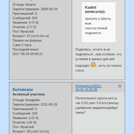
Откуда:
Калуга
Kadett
Зарегистрирован
: 2009-03-29
написал(а):
Приглашений:
0
Сообщений:
523
просите у Шкета,
Уважение:
[+7/-0]
мож
Позитив:
[+7/-2]
глоссостигмой
Пол:
Мужской
поделится.
Возраст:
47
[1979-06-19]
Провел на форуме:
3 дня 2 часа
Поделюсь, отчего ж не
Последний визит:
2017-08-29 09:09:21
поделиться...при условии, что
условия в аквасе для неё
подходят
...есть не тольео
глоса.
Поделиться
2011-
11
ReAnimator
10-31 14:25:39
Активный участник
Питательного грунта нет(,а
Откуда:
Кондрово
так СО2,свет 0.8 вт/л,вношу
Зарегистрирован
: 2011-08-15
удобрения жидкие!подойдет
Приглашений:
0
такое?
Сообщений:
325
Уважение:
[+0/-0]
Позитив:
[+0/-0]
Пол:
Мужской
Возраст:
39
[1987-08-02]