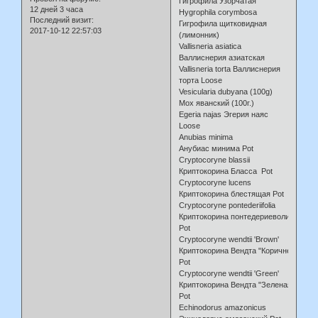
Гигрофила Узорчатая
12 дней 3 часа
Hygrophila corymbosa
Последний визит:
Гигрофила щитковидная
2017-10-12 22:57:03
(лимонник)
Vallisneria asiatica
Валлиснерия азиатская
Vallisneria torta Валлиснерия
торта Loose
Vesicularia dubyana (100g)
Мох яванский (100г.)
Egeria najas Эгерия наяс
Loose
Anubias minima
Анубиас минима Pot
Cryptocoryne blassii
Криптокорина Бласса Pot
Cryptocoryne lucens
Криптокорина блестящая Pot
Cryptocoryne pontederiifolia
Криптокорина понтедериеволистная
Pot
Cryptocoryne wendtii 'Brown'
Криптокорина Вендта "Коричневая"
Pot
Cryptocoryne wendtii 'Green'
Криптокорина Вендта "Зеленая"
Pot
Echinodorus amazonicus