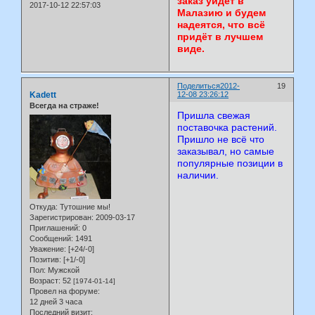
заказ уйдёт в
2017-10-12 22:57:03
Малазию и будем
надеятся, что всё
придёт в лучшем
виде.
Поделиться
2012-
19
Kadett
12-08 23:26:12
Всегда на страже!
Пришла свежая
поставочка растений.
Пришло не всё что
заказывал, но самые
популярные позиции в
наличии.
Откуда:
Тутошние мы!
Зарегистрирован
: 2009-03-17
Приглашений:
0
Сообщений:
1491
Уважение:
[+24/-0]
Позитив:
[+1/-0]
Пол:
Мужской
Возраст:
52
[1974-01-14]
Провел на форуме:
12 дней 3 часа
Последний визит: