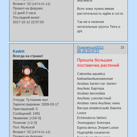
анубиасы
Возраст:
52
[1974-01-14]
Провел на форуме:
Всех кому нужна живая
12 дней 3 часа
растительность ждём в гости.
Последний визит:
Так же в наличии
2017-10-12 22:57:03
питательные грунты Tetra и
API
Поделиться
2012-
15
Kadett
08-28 20:47:57
Всегда на страже!
Пришла большая
поставочка растений
Cabomba aquatica
Кабомбаобыкновенная
Anubias barteri var. barteri
Анубиас Бартера
Anubias lanceolata
Анубиас узколистный
Откуда:
Тутошние мы!
Anubias nana Анубиас нана
Зарегистрирован
: 2009-03-17
Bacopa amplexicaulis Бакопа
Приглашений:
0
Loose
Сообщений:
1491
Echinodorus bleheri
Уважение:
[+24/-0]
Позитив:
[+1/-0]
Эхинодорус Блехера
Пол:
Мужской
Egeria densa Эгерия Loose
Возраст:
52
[1974-01-14]
Hygrophila rosanervis
Провел на форуме: