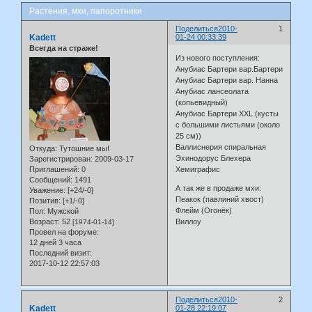
Растения, мхи, папоротники
Поделиться
2010-
1
Kadett
01-24 00:33:39
Всегда на страже!
Из нового поступления:
Анубиас Бартери вар.Бартери
Анубиас Бартери вар. Нанна
Анубиас лансеолата
(копьевидный)
Анубиас Бартери ХХL (кусты
с большими листьями (около
25 см))
Валлиснерия спиральная
Откуда:
Тутошние мы!
Эхинодорус Блехера
Зарегистрирован
: 2009-03-17
Приглашений:
0
Хемиграфис
Сообщений:
1491
А так же в продаже мхи:
Уважение:
[+24/-0]
Пеакок (павлиний хвост)
Позитив:
[+1/-0]
Флейм (Огонёк)
Пол:
Мужской
Возраст:
52
Виллоу
[1974-01-14]
Провел на форуме:
12 дней 3 часа
Последний визит:
2017-10-12 22:57:03
Поделиться
2010-
2
Kadett
01-28 22:19:07