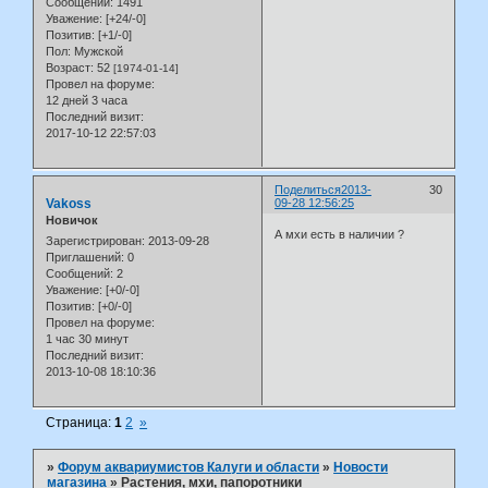
Сообщений:
1491
Уважение:
[+24/-0]
Позитив:
[+1/-0]
Пол:
Мужской
Возраст:
52
[1974-01-14]
Провел на форуме:
12 дней 3 часа
Последний визит:
2017-10-12 22:57:03
Поделиться
2013-
30
Vakoss
09-28 12:56:25
Новичок
А мхи есть в наличии ?
Зарегистрирован
: 2013-09-28
Приглашений:
0
Сообщений:
2
Уважение:
[+0/-0]
Позитив:
[+0/-0]
Провел на форуме:
1 час 30 минут
Последний визит:
2013-10-08 18:10:36
Страница:
1
2
»
»
Форум аквариумистов Калуги и области
»
Новости
магазина
»
Растения, мхи, папоротники