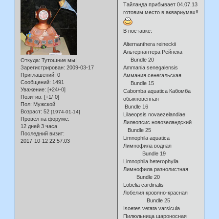
Тайланда прибывает 04.07.13
готовим место в аквариумах!!
В поставке:
Alternanthera reineckii
Альтернантера Рейнека
Bundle 20
Откуда:
Тутошние мы!
Зарегистрирован
: 2009-03-17
Ammania senegalensis
Приглашений:
0
Аммания сенегальская
Сообщений:
1491
Bundle 15
Уважение:
[+24/-0]
Cabomba aquatica Кабомба
Позитив:
[+1/-0]
обыкновенная
Пол:
Мужской
Bundle 16
Возраст:
52
[1974-01-14]
Lilaeopsis novaezelandiae
Провел на форуме:
Лилеопсис новозеландский
12 дней 3 часа
Bundle 25
Последний визит:
Limnophila aquatica
2017-10-12 22:57:03
Лимнофила водная
Bundle 19
Limnophila heterophylla
Лимнофила разнолистная
Bundle 20
Lobelia cardinalis
Лобелия кровяно-красная
Bundle 25
Isoetes vetata varsicula
Пилюльница шароносная