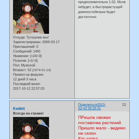
предположительно 1.02. Мхов
небудет, а быстрорастущей
длинностебельки будет
достаточно.
Откуда:
Тутошние мы!
Зарегистрирован
: 2009-03-17
Приглашений:
0
Сообщений:
1491
Уважение:
[+24/-0]
Позитив:
[+1/-0]
Пол:
Мужской
Возраст:
52
[1974-01-14]
Провел на форуме:
12 дней 3 часа
Последний визит:
2017-10-12 22:57:03
Поделиться
2013-
22
Kadett
02-02 09:25:31
Всегда на страже!
ПРишла свежая
поставочка растений.
Пришло мало - видимо
не сезон.
Кто хотел