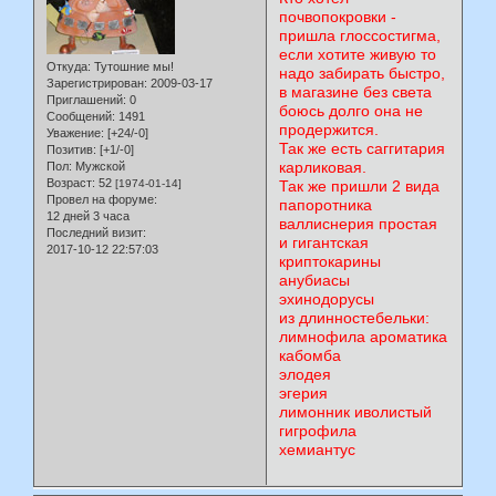
почвопокровки -
пришла глоссостигма,
если хотите живую то
Откуда:
Тутошние мы!
надо забирать быстро,
Зарегистрирован
: 2009-03-17
в магазине без света
Приглашений:
0
боюсь долго она не
Сообщений:
1491
продержится.
Уважение:
[+24/-0]
Так же есть саггитария
Позитив:
[+1/-0]
карликовая.
Пол:
Мужской
Возраст:
52
[1974-01-14]
Так же пришли 2 вида
Провел на форуме:
папоротника
12 дней 3 часа
валлиснерия простая
Последний визит:
и гигантская
2017-10-12 22:57:03
криптокарины
анубиасы
эхинодорусы
из длинностебельки:
лимнофила ароматика
кабомба
элодея
эгерия
лимонник иволистый
гигрофила
хемиантус