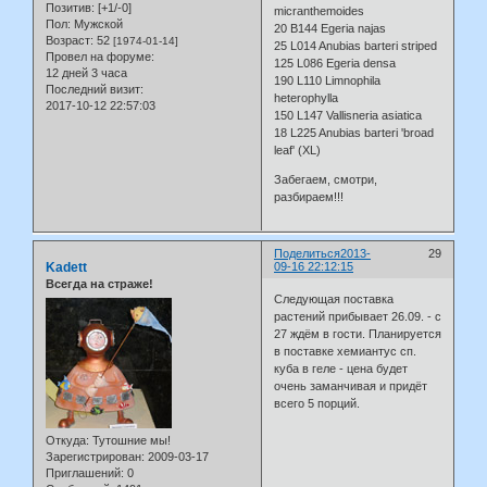
Позитив:
[+1/-0]
micranthemoides
Пол:
Мужской
20 B144 Egeria najas
Возраст:
52
[1974-01-14]
25 L014 Anubias barteri striped
Провел на форуме:
125 L086 Egeria densa
12 дней 3 часа
190 L110 Limnophila
Последний визит:
heterophylla
2017-10-12 22:57:03
150 L147 Vallisneria asiatica
18 L225 Anubias barteri 'broad
leaf' (XL)
Забегаем, смотри,
разбираем!!!
Поделиться
2013-
29
Kadett
09-16 22:12:15
Всегда на страже!
Следующая поставка
растений прибывает 26.09. - с
27 ждём в гости. Планируется
в поставке хемиантус сп.
куба в геле - цена будет
очень заманчивая и придёт
всего 5 порций.
Откуда:
Тутошние мы!
Зарегистрирован
: 2009-03-17
Приглашений:
0