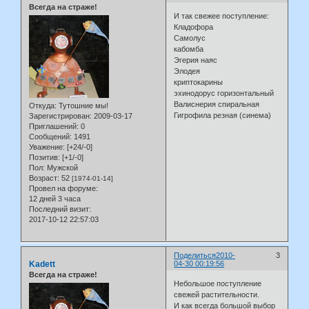
Всегда на страже!
И так свежее поступление:
Кладофора
Самолус
кабомба
Эгерия наяс
Элодея
криптокарины
эхинодорус горизонтальный
Валиснерия спиральная
Откуда:
Тутошние мы!
Гигрофила резная (синема)
Зарегистрирован
: 2009-03-17
Приглашений:
0
Сообщений:
1491
Уважение:
[+24/-0]
Позитив:
[+1/-0]
Пол:
Мужской
Возраст:
52
[1974-01-14]
Провел на форуме:
12 дней 3 часа
Последний визит:
2017-10-12 22:57:03
Поделиться
2010-
3
Kadett
04-30 00:19:56
Всегда на страже!
Небольшое поступление
свежей растительности.
И как всегда большой выбор