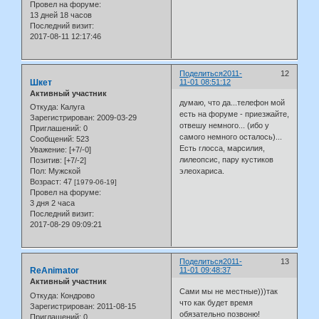
Провел на форуме:
13 дней 18 часов
Последний визит:
2017-08-11 12:17:46
Поделиться
2011-
12
Шкет
11-01 08:51:12
Активный участник
думаю, что да...телефон мой
Откуда:
Калуга
есть на форуме - приезжайте,
Зарегистрирован
: 2009-03-29
отвешу немного... (ибо у
Приглашений:
0
самого немного осталось)...
Сообщений:
523
Есть глосса, марсилия,
Уважение:
[+7/-0]
лилеопсис, пару кустиков
Позитив:
[+7/-2]
Пол:
Мужской
элеохариса.
Возраст:
47
[1979-06-19]
Провел на форуме:
3 дня 2 часа
Последний визит:
2017-08-29 09:09:21
Поделиться
2011-
13
ReAnimator
11-01 09:48:37
Активный участник
Сами мы не местные)))так
Откуда:
Кондрово
что как будет время
Зарегистрирован
: 2011-08-15
обязательно позвоню!
Приглашений:
0