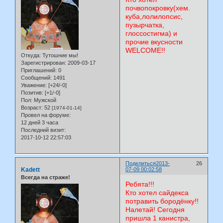
почвопокровку(хем.
куба,лолилопсис,
пузырчатка,
глоссостигма) и
прочие вкусности
WELCOME!!
Откуда:
Тутошние мы!
Зарегистрирован
: 2009-03-17
Приглашений:
0
Сообщений:
1491
Уважение:
[+24/-0]
Позитив:
[+1/-0]
Пол:
Мужской
Возраст:
52
[1974-01-14]
Провел на форуме:
12 дней 3 часа
Последний визит:
2017-10-12 22:57:03
Поделиться
2013-
26
Kadett
07-09 00:02:58
Всегда на страже!
Ребята!!!
Кто хотел сайдекса
потравить бородёнку!!
Налетай! Сегодня
пришла 1 канистра,