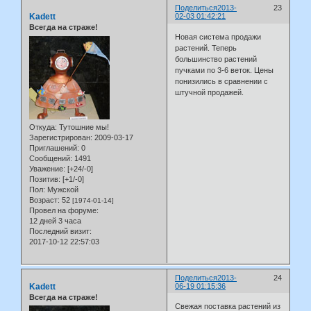
Поделиться
2013-
23
Kadett
02-03 01:42:21
Всегда на страже!
Новая система продажи
растений. Теперь
большинство растений
пучками по 3-6 веток. Цены
понизились в сравнении с
штучной продажей.
Откуда:
Тутошние мы!
Зарегистрирован
: 2009-03-17
Приглашений:
0
Сообщений:
1491
Уважение:
[+24/-0]
Позитив:
[+1/-0]
Пол:
Мужской
Возраст:
52
[1974-01-14]
Провел на форуме:
12 дней 3 часа
Последний визит:
2017-10-12 22:57:03
Поделиться
2013-
24
Kadett
06-19 01:15:36
Всегда на страже!
Свежая поставка растений из