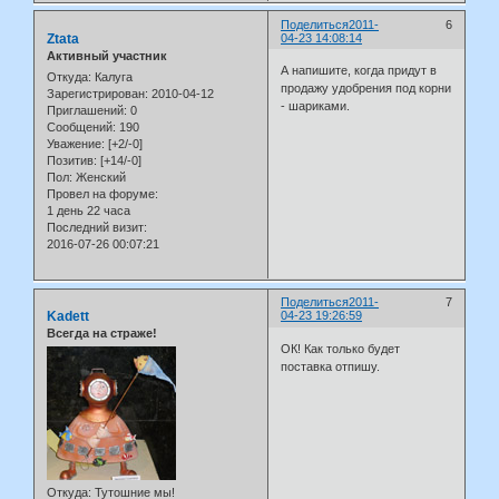
Поделиться
2011-
6
Ztata
04-23 14:08:14
Активный участник
А напишите, когда придут в
Откуда:
Калуга
продажу удобрения под корни
Зарегистрирован
: 2010-04-12
- шариками.
Приглашений:
0
Сообщений:
190
Уважение:
[+2/-0]
Позитив:
[+14/-0]
Пол:
Женский
Провел на форуме:
1 день 22 часа
Последний визит:
2016-07-26 00:07:21
Поделиться
2011-
7
Kadett
04-23 19:26:59
Всегда на страже!
ОК! Как только будет
поставка отпишу.
Откуда:
Тутошние мы!