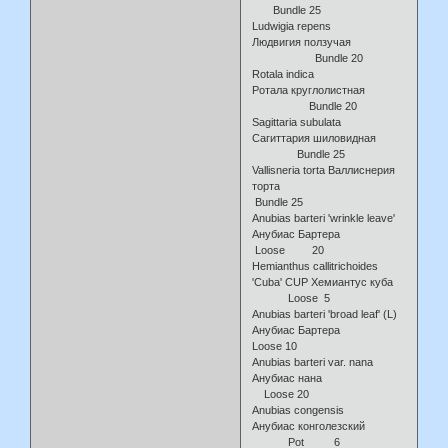
Bundle 25
Ludwigia repens
Людвигия ползучая
Bundle 20
Rotala indica
Ротала круглолистная
Bundle 20
Sagittaria subulata
Сагиттария шиловидная
Bundle 25
Vallisneria torta Валлиснерия
торта
Bundle 25
Anubias barteri 'wrinkle leave'
Анубиас Бартера
Loose 20
Hemianthus callitrichoides
'Cuba' CUP Хемиантус куба
Loose 5
Anubias barteri 'broad leaf' (L)
Анубиас Бартера
Loose 10
Anubias barteri var. nana
Анубиас нана
Loose 20
Anubias congensis
Анубиас конголезский
Pot 6