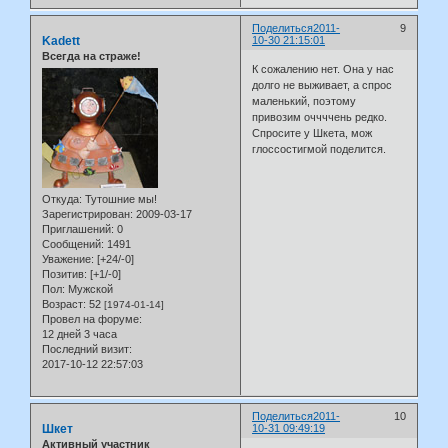
Поделиться
2011-
9
Kadett
10-30 21:15:01
Всегда на страже!
К сожалению нет. Она у нас
долго не выживает, а спрос
маленький, поэтому
привозим оччччень редко.
Спросите у Шкета, мож
глоссостигмой поделится.
Откуда:
Тутошние мы!
Зарегистрирован
: 2009-03-17
Приглашений:
0
Сообщений:
1491
Уважение:
[+24/-0]
Позитив:
[+1/-0]
Пол:
Мужской
Возраст:
52
[1974-01-14]
Провел на форуме:
12 дней 3 часа
Последний визит:
2017-10-12 22:57:03
Поделиться
2011-
10
Шкет
10-31 09:49:19
Активный участник