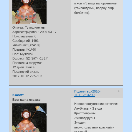
мхов и 3 вида папоротников
(тайландский, нарроу лиф,
болбитис).
Откуда:
Тутошние мы!
Зарегистрирован
: 2009-03-17
Приглашений:
0
Сообщений:
1491
Уважение:
[+24/-0]
Позитив:
[+1/-0]
Пол:
Мужской
Возраст:
52
[1974-01-14]
Провел на форуме:
12 дней 3 часа
Последний визит:
2017-10-12 22:57:03
Поделиться
2010-
4
Kadett
11-11 23:42:42
Всегда на страже!
Новое поступление рстючки:
Анубиасы - 3 вида
Криптокарины
Эхинодорусы
Элодея
перистолистник красный и
зелёный