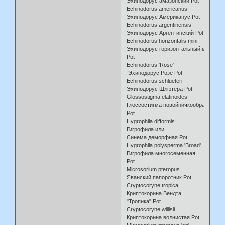
Эхинодорус амазонский Pot
Echinodorus americanus
Эхинодорус Американус Pot
Echinodorus argentinensis
Эхинодорус Аргентинский Pot
Echinodorus horizontalis mini
Эхинодорус горизонтальный мини
Pot
Echinodorus 'Rose'
Эхинодорус Розе Pot
Echinodorus schlueteri
Эхинодорус Шлютера Pot
Glossostigma elatinoides
Глоссостигма повойничкообразна
Pot
Hygrophila difformis
Гигрофила или
Синема деморфная Pot
Hygrophila polysperma 'Broad'
Гигрофила многосеменная
Pot
Microsorium pteropus
Яванский папоротник Pot
Cryptocoryne tropica
Криптокорина Вендта
"Тропика" Pot
Cryptocoryne willisii
Криптокорина волнистая Pot