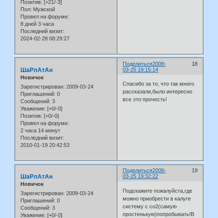
Позитив:
[+21/-3]
Пол:
Мужской
Провел на форуме:
8 дней 3 часа
Последний визит:
2024-02-28 08:29:27
Поделиться
2009-
18
ШаРлАтАн
03-25 19:15:14
Новичок
Спасибо за то, что так много
Зарегистрирован
: 2009-03-24
рассказали,было интересно
Приглашений:
0
все это прочесть!
Сообщений:
3
Уважение:
[+0/-0]
Позитив:
[+0/-0]
Провел на форуме:
2 часа 14 минут
Последний визит:
2010-01-19 20:42:53
Поделиться
2009-
19
ШаРлАтАн
03-25 19:32:22
Новичок
Подскажите пожалуйста,где
Зарегистрирован
: 2009-03-24
можно приобрести в калуге
Приглашений:
0
систему с со2(самую
Сообщений:
3
простенькую)попробывать!В
Уважение:
[+0/-0]