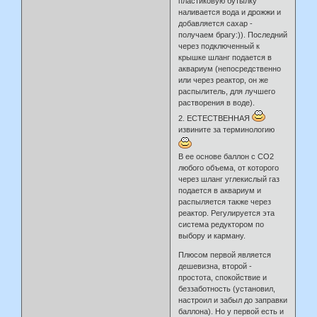
пластиковую бутылку
наливается вода и дрожжи и
добавляется сахар -
получаем брагу:)). Последний
через подключенный к
крышке шланг подается в
аквариум (непосредственно
или через реактор, он же
распылитель, для лучшего
растворения в воде).
2. ЕСТЕСТВЕННАЯ
извините за терминологию
В ее основе баллон с СО2
любого объема, от которого
через шланг углекислый газ
подается в аквариум и
распыляется также через
реактор. Регулируется эта
система редуктором по
выбору и карману.
Плюсом первой является
дешевизна, второй -
простота, спокойствие и
беззаботность (установил,
настроил и забыл до заправки
баллона). Но у первой есть и