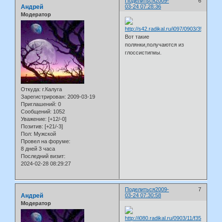
Поделиться
2009-
6
Андрей
03-24 07:28:36
Модератор
Вот такие
полянки,получаются из
глоссистигмы.
Откуда:
г.Калуга
Зарегистрирован
: 2009-03-19
Приглашений:
0
Сообщений:
1052
Уважение:
[+12/-0]
Позитив:
[+21/-3]
Пол:
Мужской
Провел на форуме:
8 дней 3 часа
Последний визит:
2024-02-28 08:29:27
Поделиться
2009-
7
Андрей
03-24 07:30:58
Модератор