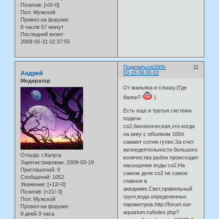
Позитив:
[+0/-0]
Пол:
Мужской
Провел на форуме:
8 часов 57 минут
Последний визит:
2009-05-31 02:37:55
Поделиться
2009-
11
Андрей
03-25 06:05:02
Модератор
От маньяка и слышу.(Где
балон?
)
Есть еще и третья система
подачи
со2,биологическая,это когда
на акву с объемом 100л
сажают сотню гупех.За счет
жизнедеятельности большого
Откуда:
г.Калуга
количества рыбок происходит
Зарегистрирован
: 2009-03-19
насыщение воды со2.На
Приглашений:
0
самом деле со2 не самое
Сообщений:
1052
главное в
Уважение:
[+12/-0]
аквариме.Свет,правильный
Позитив:
[+21/-3]
грунт,вода определенных
Пол:
Мужской
параметров.http://forum.our-
Провел на форуме:
aquarium.ru/index.php?
8 дней 3 часа