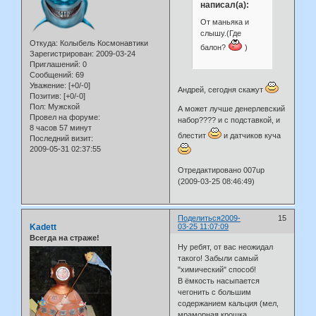
написал(а):
От маньяка и
слышу.(Где
Откуда:
Колыбель Космонавтики
балон?
)
Зарегистрирован
: 2009-03-24
Приглашений:
0
Сообщений:
69
Уважение:
[+0/-0]
Андрей, сегодня скажут
Позитив:
[+0/-0]
Пол:
Мужской
А может лучше денерлевский
Провел на форуме:
набор???? и с подставкой, и
8 часов 57 минут
блестит
и датчиков куча
Последний визит:
2009-05-31 02:37:55
Отредактировано 007up
(2009-03-25 08:46:49)
Поделиться
2009-
15
Kadett
03-25 11:07:09
Всегда на страже!
Ну ребят, от вас неожидал
такого! Забыли самый
"химический" способ!
В ёмкость насыпается
чегонить с большим
содержанием кальция (мел,
мраморная крошка,