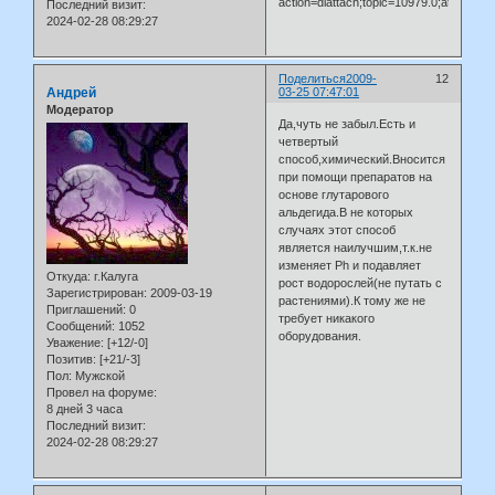
action=dlattach;topic=10979.0;attach=1
Последний визит:
2024-02-28 08:29:27
Поделиться
2009-
12
Андрей
03-25 07:47:01
Модератор
Да,чуть не забыл.Есть и
четвертый
способ,химический.Вносится
при помощи препаратов на
основе глутарового
альдегида.В не которых
случаях этот способ
является наилучшим,т.к.не
изменяет Ph и подавляет
Откуда:
г.Калуга
рост водорослей(не путать с
Зарегистрирован
: 2009-03-19
растениями).К тому же не
Приглашений:
0
требует никакого
Сообщений:
1052
оборудования.
Уважение:
[+12/-0]
Позитив:
[+21/-3]
Пол:
Мужской
Провел на форуме:
8 дней 3 часа
Последний визит:
2024-02-28 08:29:27