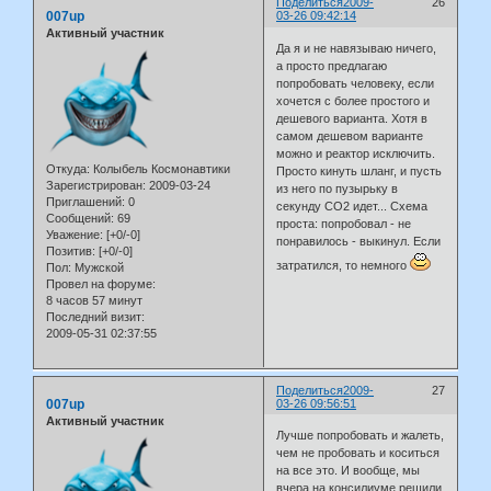
Поделиться
2009-
26
007up
03-26 09:42:14
Активный участник
Да я и не навязываю ничего,
а просто предлагаю
попробовать человеку, если
хочется с более простого и
дешевого варианта. Хотя в
самом дешевом варианте
можно и реактор исключить.
Откуда:
Колыбель Космонавтики
Просто кинуть шланг, и пусть
Зарегистрирован
: 2009-03-24
из него по пузырьку в
Приглашений:
0
секунду СО2 идет... Схема
Сообщений:
69
проста: попробовал - не
Уважение:
[+0/-0]
понравилось - выкинул. Если
Позитив:
[+0/-0]
затратился, то немного
Пол:
Мужской
Провел на форуме:
8 часов 57 минут
Последний визит:
2009-05-31 02:37:55
Поделиться
2009-
27
007up
03-26 09:56:51
Активный участник
Лучше попробовать и жалеть,
чем не пробовать и коситься
на все это. И вообще, мы
вчера на консилиуме решили,