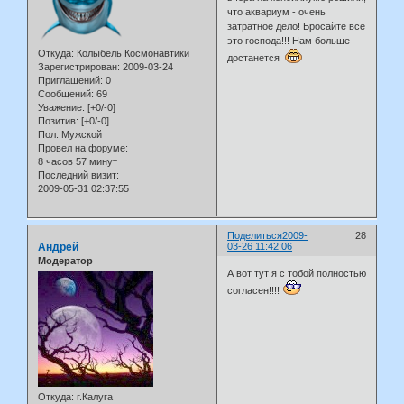
что аквариум - очень
затратное дело! Бросайте все
это господа!!! Нам больше
Откуда:
Колыбель Космонавтики
достанется
Зарегистрирован
: 2009-03-24
Приглашений:
0
Сообщений:
69
Уважение:
[+0/-0]
Позитив:
[+0/-0]
Пол:
Мужской
Провел на форуме:
8 часов 57 минут
Последний визит:
2009-05-31 02:37:55
Поделиться
2009-
28
Андрей
03-26 11:42:06
Модератор
А вот тут я с тобой полностью
согласен!!!!
Откуда:
г.Калуга