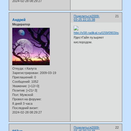
2024-02-28 08:29:27
Поделиться
2009-
21
Андрей
03-25 22:15:38
Модератор
РдестГайя пузыряет
кислородом.
Откуда:
г.Калуга
Зарегистрирован
: 2009-03-19
Приглашений:
0
Сообщений:
1052
Уважение:
[+12/-0]
Позитив:
[+21/-3]
Пол:
Мужской
Провел на форуме:
8 дней 3 часа
Последний визит:
2024-02-28 08:29:27
Поделиться
2009-
22
03-26 00:24:48