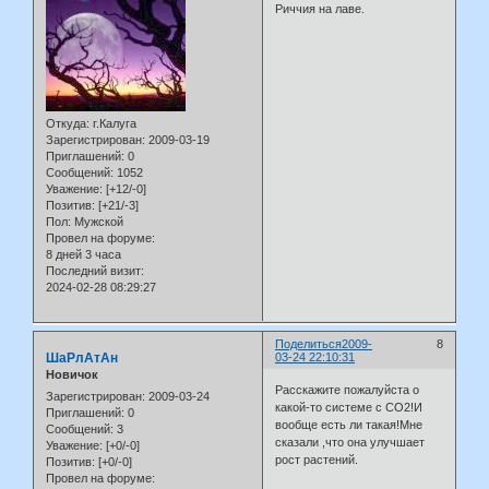
Риччия на лаве.
Откуда:
г.Калуга
Зарегистрирован
: 2009-03-19
Приглашений:
0
Сообщений:
1052
Уважение:
[+12/-0]
Позитив:
[+21/-3]
Пол:
Мужской
Провел на форуме:
8 дней 3 часа
Последний визит:
2024-02-28 08:29:27
Поделиться
2009-
8
ШаРлАтАн
03-24 22:10:31
Новичок
Расскажите пожалуйста о
Зарегистрирован
: 2009-03-24
какой-то системе с СO2!И
Приглашений:
0
вообще есть ли такая!Мне
Сообщений:
3
сказали ,что она улучшает
Уважение:
[+0/-0]
рост растений.
Позитив:
[+0/-0]
Провел на форуме: