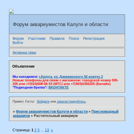
Форум аквариумистов Калуги и области
Форум
Участники
Правила
Поиск
Регистрация
Войти
Активные темы
Объявление
Мы находимся:
г.Калуга, ул. Дзержинского 92 корпус 2
Новые телефоны для связи с магазином: городской номер 595-
205 или +7(910)608-56-53 (МТС) или +7(903)6365205 (Билайн)
"Подводная братва":
ВКОНТАКТЕ
Привет, Гость!
Войдите
или
зарегистрируйтесь
.
»
Форум аквариумистов Калуги и области
»
Пресноводный
аквариум
»
Растительный аквариум
Страница:
1
2
3
…
13
»