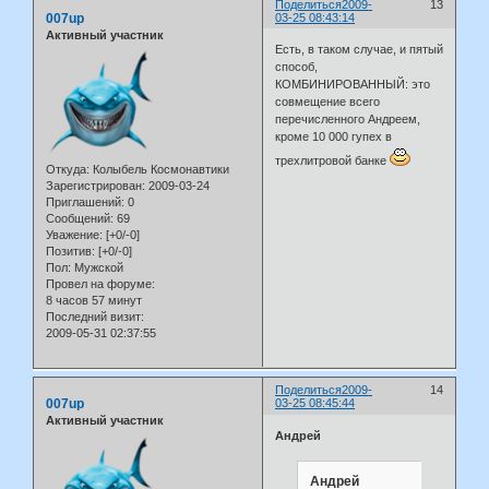
Поделиться
2009-
13
007up
03-25 08:43:14
Активный участник
Есть, в таком случае, и пятый
способ,
КОМБИНИРОВАННЫЙ: это
совмещение всего
перечисленного Андреем,
кроме 10 000 гупех в
трехлитровой банке
Откуда:
Колыбель Космонавтики
Зарегистрирован
: 2009-03-24
Приглашений:
0
Сообщений:
69
Уважение:
[+0/-0]
Позитив:
[+0/-0]
Пол:
Мужской
Провел на форуме:
8 часов 57 минут
Последний визит:
2009-05-31 02:37:55
Поделиться
2009-
14
007up
03-25 08:45:44
Активный участник
Андрей
Андрей