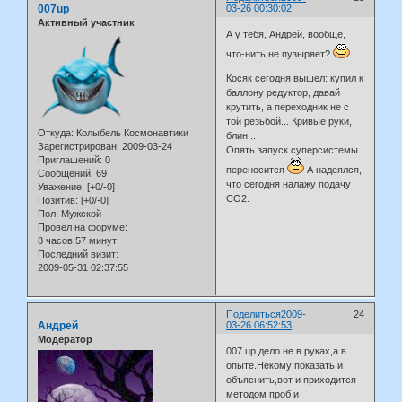
007up
03-26 00:30:02
Активный участник
А у тебя, Андрей, вообще,
что-нить не пузыряет?
Косяк сегодня вышел: купил к
баллону редуктор, давай
крутить, а переходник не с
той резьбой... Кривые руки,
Откуда:
Колыбель Космонавтики
блин...
Зарегистрирован
: 2009-03-24
Опять запуск суперсистемы
Приглашений:
0
переносится
А надеялся,
Сообщений:
69
что сегодня налажу подачу
Уважение:
[+0/-0]
СО2.
Позитив:
[+0/-0]
Пол:
Мужской
Провел на форуме:
8 часов 57 минут
Последний визит:
2009-05-31 02:37:55
Поделиться
2009-
24
Андрей
03-26 06:52:53
Модератор
007 up дело не в руках,а в
опыте.Некому показать и
объяснить,вот и приходится
методом проб и