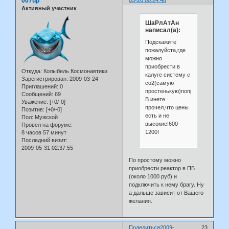
007up
Активный участник
ШаРлАтАн
написал(а):
Подскажите
пожалуйста,где
можно
приобрести в
Откуда:
Колыбель Космонавтики
калуге систему с
Зарегистрирован
: 2009-03-24
со2(самую
Приглашений:
0
простенькую)попробывать!
Сообщений:
69
В инете
Уважение:
[+0/-0]
прочел,что цены
Позитив:
[+0/-0]
есть и не
Пол:
Мужской
высокие!600-
Провел на форуме:
1200!
8 часов 57 минут
Последний визит:
2009-05-31 02:37:55
По простому можно
приобрести реактор в ПБ
(около 1000 руб) и
подключить к нему брагу. Ну
а дальше зависит от Вашего
желания.
Поделиться
2009-
23