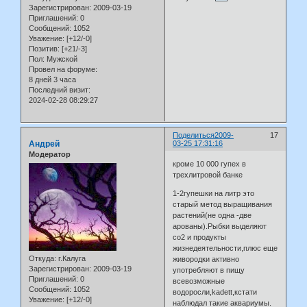
Зарегистрирован
: 2009-03-19
Приглашений:
0
Сообщений:
1052
Уважение:
[+12/-0]
Позитив:
[+21/-3]
Пол:
Мужской
Провел на форуме:
8 дней 3 часа
Последний визит:
2024-02-28 08:29:27
Поделиться
2009-
17
Андрей
03-25 17:31:16
Модератор
кроме 10 000 гупех в
трехлитровой банке
1-2гупешки на литр это
старый метод выращивания
растений(не одна -две
арованы).Рыбки выделяют
со2 и продукты
жизнедеятельности,плюс еще
Откуда:
г.Калуга
живородки активно
Зарегистрирован
: 2009-03-19
употребляют в пищу
Приглашений:
0
всевозможные
Сообщений:
1052
водоросли,kadett,кстати
Уважение:
[+12/-0]
наблюдал такие аквариумы.