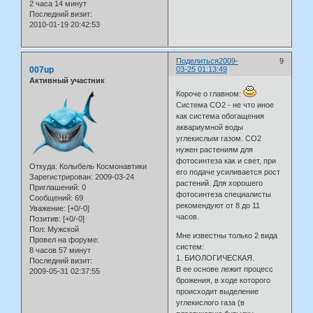
2 часа 14 минут
Последний визит:
2010-01-19 20:42:53
Поделиться
2009-
9
007up
03-25 01:13:49
Активный участник
Короче о главном:
Система СО2 - не что иное
как система обогащения
аквариумной воды
углекислым газом. СО2
нужен растениям для
фотосинтеза как и свет, при
Откуда:
Колыбель Космонавтики
его подаче усиливается рост
Зарегистрирован
: 2009-03-24
растений. Для хорошего
Приглашений:
0
фотосинтеза специалисты
Сообщений:
69
рекомендуют от 8 до 11
Уважение:
[+0/-0]
часов.
Позитив:
[+0/-0]
Пол:
Мужской
Мне известны только 2 вида
Провел на форуме:
систем:
8 часов 57 минут
1. БИОЛОГИЧЕСКАЯ.
Последний визит:
В ее основе лежит процесс
2009-05-31 02:37:55
брожения, в ходе которого
происходит выделение
углекислого газа (в