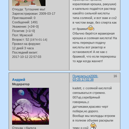
коралловая крошка, ракушки)
и капельно подаётся раствор
Откуда:
Тутошние мы!
какойто сильной кислоты
Зарегистрирован
: 2009-03-17
Приглашений:
0
типа соляной, и вот вам и со2
Сообщений:
1491
в чистом виде, без спирта как
Уважение:
[+24/-0]
от бражки!
)
Позитив:
[+1/-0]
Обычно берётся мраморная
Пол:
Мужской
крошка и соляная кислота! На
Возраст:
52
[1974-01-14]
ночь перекрыл подачу
Провел на форуме:
кислоты вот реактор и
12 дней 3 часа
остановился! А не как с
Последний визит:
бражкой, что если перекроеш
2017-10-12 22:57:03
то жди когда жахнет!
Поделиться
2009-
16
Андрей
03-25 17:02:38
Модератор
kadett, с соляной кислотой
связываться стремно.
007up,серебряный
говоришь,с
датчиками,красиво черт
побери,но дорого.
Вообще мы молодцы втроем
в полном объеме раскрыли
Откуда:
г.Калуга
тему о со2.