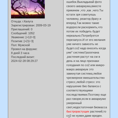
ошибок.Выкладывай фото
своего аквариума,вместе
прикинем ,что ,как ,чего.Ты
кстати зря советуешь
человеку, реактор,брагу и
Откуда:
г.Калуга
вперед.Так можно такие
Зарегистрирован
: 2009-03-19
водоросли раскормить,что
Приглашений:
0
потом их победить будет
Сообщений:
1052
нереально.Потребуется
Уважение:
[+12/-0]
перезапуск.И от его желания
Позитив:
[+21/-3]
уже ничего зависеть не
Пол:
Мужской
будет.со2 надо вносить когда
Провел на форуме:
уже" система"разогнана
8 дней 3 часа
,растения растут на см в
Последний визит:
2024-02-28 08:29:27
день и на лицо признаки
голодания по со2 или микро-
макро.аквариум это
замкнутая система,любое
чрезмерное вмешательство
стресс,любой стресс это
нарушение био баланса с
соответствующими
последствиями.Поэтому еще
раз говорю,если в аквариуме
умеренный
свет,недостаточная биомасса
быстрорастущих
растений,то
со2 не нужен,даже вреден.