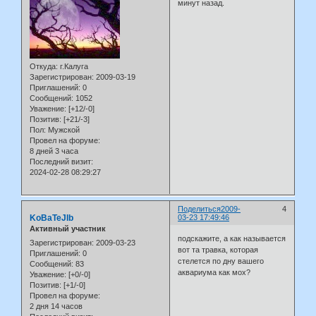
минут назад.
Откуда:
г.Калуга
Зарегистрирован
: 2009-03-19
Приглашений:
0
Сообщений:
1052
Уважение:
[+12/-0]
Позитив:
[+21/-3]
Пол:
Мужской
Провел на форуме:
8 дней 3 часа
Последний визит:
2024-02-28 08:29:27
Поделиться
2009-
4
KoBaTeJIb
03-23 17:49:46
Активный участник
подскажите, а как называется
Зарегистрирован
: 2009-03-23
вот та травка, которая
Приглашений:
0
стелется по дну вашего
Сообщений:
83
аквариума как мох?
Уважение:
[+0/-0]
Позитив:
[+1/-0]
Провел на форуме:
2 дня 14 часов