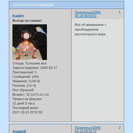
Растительный аквариум
Поделиться
2009-
1
Kadett
03-18 00:03:51
Всегда на страже!
Всё об аквариумах с
преобладанием
растительного мира
Откуда:
Тутошние мы!
Зарегистрирован
: 2009-03-17
Приглашений:
0
Сообщений:
1491
Уважение:
[+24/-0]
Позитив:
[+1/-0]
Пол:
Мужской
Возраст:
52
[1974-01-14]
Провел на форуме:
12 дней 3 часа
Последний визит:
2017-10-12 22:57:03
Поделиться
2009-
2
Андрей
03-19 08:30:19