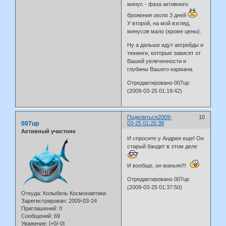
минус - фаза активного
брожения около 3 дней
У второй, на мой взгляд,
минусов мало (кроме цены).
Ну а дальше идут апгрейды и
тюнинги, которые зависят от
Вашей увлеченности и
глубины Вашего кармана.
Отредактировано 007up
(2009-03-25 01:19:42)
Поделиться
2009-
10
007up
03-25 01:26:38
Активный участник
И спросите у Андрея еще! Он
старый бандит в этом деле
И вообще, он маньяк!!!
Отредактировано 007up
(2009-03-25 01:37:50)
Откуда:
Колыбель Космонавтики
Зарегистрирован
: 2009-03-24
Приглашений:
0
Сообщений:
69
Уважение:
[+0/-0]