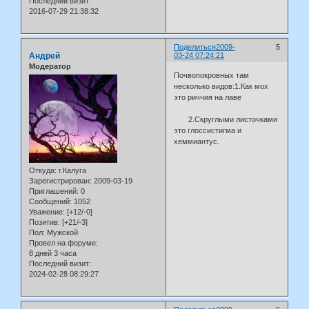
Последний визит:
2016-07-29 21:38:32
Поделиться
2009-
5
Андрей
03-24 07:24:21
Модератор
Почвопокровных там
несколько видов:1.Как мох
это риччия на лаве
2.Скруглыми листочками
это глоссистигма и
хеммиантус.
Откуда:
г.Калуга
Зарегистрирован
: 2009-03-19
Приглашений:
0
Сообщений:
1052
Уважение:
[+12/-0]
Позитив:
[+21/-3]
Пол:
Мужской
Провел на форуме:
8 дней 3 часа
Последний визит:
2024-02-28 08:29:27