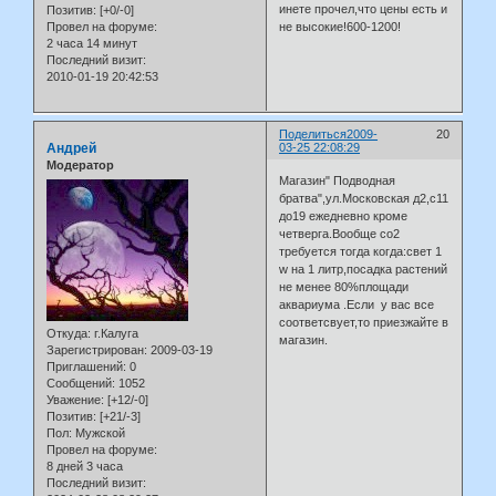
инете прочел,что цены есть и
Позитив:
[+0/-0]
не высокие!600-1200!
Провел на форуме:
2 часа 14 минут
Последний визит:
2010-01-19 20:42:53
Поделиться
2009-
20
Андрей
03-25 22:08:29
Модератор
Магазин" Подводная
братва",ул.Московская д2,с11
до19 ежедневно кроме
четверга.Вообще со2
требуется тогда когда:свет 1
w на 1 литр,посадка растений
не менее 80%площади
аквариума .Если у вас все
соответсвует,то приезжайте в
Откуда:
г.Калуга
магазин.
Зарегистрирован
: 2009-03-19
Приглашений:
0
Сообщений:
1052
Уважение:
[+12/-0]
Позитив:
[+21/-3]
Пол:
Мужской
Провел на форуме:
8 дней 3 часа
Последний визит: