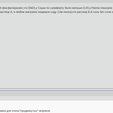
 фосфата(разве,что D&D),у Саши по салиферту было меньше 0,03,а Hanna показала бо
раствор А, в любом магазине пищевую соду (14р пачка)это раствор Б.А соль без соли
бавка для очень"продвинутых" моряков.