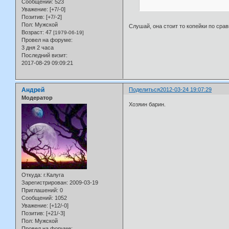
Сообщений:
523
Уважение:
[+7/-0]
Позитив:
[+7/-2]
Пол:
Мужской
Слушай, она стоит то копейки по ср
Возраст:
47
[1979-06-19]
Провел на форуме:
3 дня 2 часа
Последний визит:
2017-08-29 09:09:21
Андрей
Поделиться
2012-03-24 19:07:29
Модератор
Хозяин барин.
Откуда:
г.Калуга
Зарегистрирован
: 2009-03-19
Приглашений:
0
Сообщений:
1052
Уважение:
[+12/-0]
Позитив:
[+21/-3]
Пол:
Мужской
Провел на форуме: