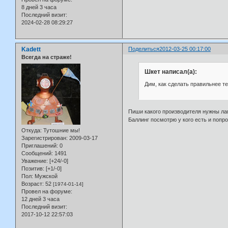
8 дней 3 часа
Последний визит:
2024-02-28 08:29:27
Kadett
Поделиться
2012-03-25 00:17:00
Всегда на страже!
Шкет написал(а):
Дим, как сделать правильнее те
Пиши какого производителя нужны ла
Баллинг посмотрю у кого есть и попро
Откуда:
Тутошние мы!
Зарегистрирован
: 2009-03-17
Приглашений:
0
Сообщений:
1491
Уважение:
[+24/-0]
Позитив:
[+1/-0]
Пол:
Мужской
Возраст:
52
[1974-01-14]
Провел на форуме:
12 дней 3 часа
Последний визит:
2017-10-12 22:57:03