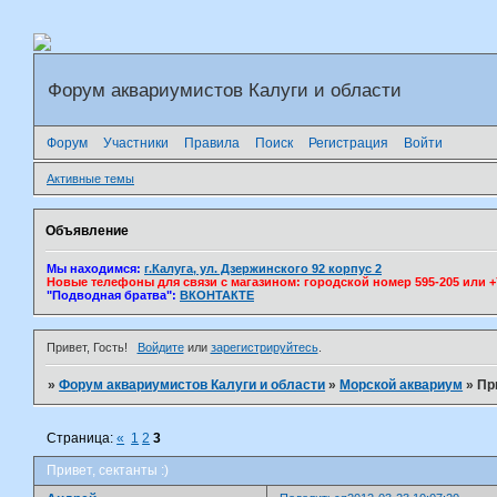
Форум аквариумистов Калуги и области
Форум
Участники
Правила
Поиск
Регистрация
Войти
Активные темы
Объявление
Мы находимся:
г.Калуга, ул. Дзержинского 92 корпус 2
Новые телефоны для связи с магазином: городской номер 595-205 или +7(
"Подводная братва":
ВКОНТАКТЕ
Привет, Гость!
Войдите
или
зарегистрируйтесь
.
»
Форум аквариумистов Калуги и области
»
Морской аквариум
»
Пр
Страница:
«
1
2
3
Привет, сектанты :)