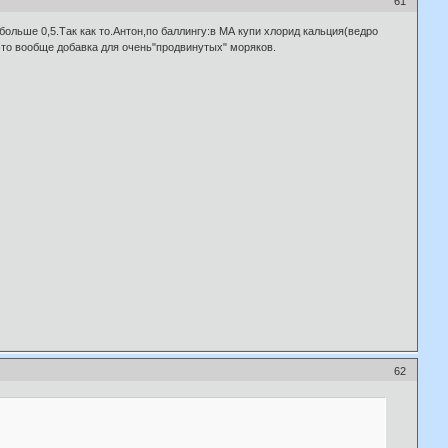
61
льше 0,5.Так как то.Антон,по баллингу:в МА купи хлорид кальция(ведро
 это вообще добавка для очень"продвинутых" моряков.
62