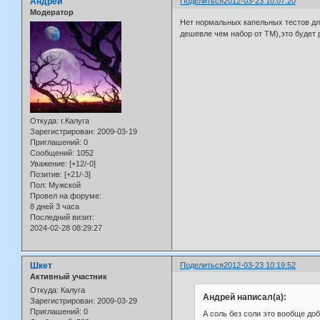
Андрей
Поделиться
2012-03-23 10:07:20
Модератор
Нет нормальных капельных тестов для
дешевле чем набор от ТМ),это будет 
Откуда:
г.Калуга
Зарегистрирован
: 2009-03-19
Приглашений:
0
Сообщений:
1052
Уважение:
[+12/-0]
Позитив:
[+21/-3]
Пол:
Мужской
Провел на форуме:
8 дней 3 часа
Последний визит:
2024-02-28 08:29:27
Шкет
Поделиться
2012-03-23 10:19:52
Активный участник
Откуда:
Калуга
Андрей написал(а):
Зарегистрирован
: 2009-03-29
Приглашений:
0
А соль без соли это вообще до