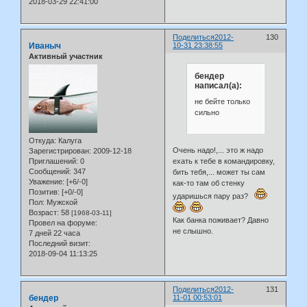
2018-03-29 22:41:00
Поделиться
2012-
130
Иваныч
10-31 23:38:55
Активный участник
бендер
написал(а):
не бейте только
сильно
Откуда:
Калуга
Очень надо!,... это ж надо
Зарегистрирован
: 2009-12-18
ехать к тебе в командировку,
Приглашений:
0
Сообщений:
347
бить тебя,... может ты сам
Уважение:
[+6/-0]
как-то там об стенку
Позитив:
[+0/-0]
ударишься пару раз?
Пол:
Мужской
Возраст:
58
[1968-03-11]
Как банка поживает? Давно
Провел на форуме:
не слышно.
7 дней 22 часа
Последний визит:
2018-09-04 11:13:25
Поделиться
2012-
131
бендер
11-01 00:53:01