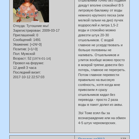
отшельники точно без подмен
доедут вполне спокойно! В 5
литровую баклажку от воды
немного крупного песка (или
мелкой гальки на дно) пучек
водорослей и литра 1,5-2
Откуда:
Тутошние мы!
воды и спокойно можно
Зарегистрирован
: 2009-03-17
Приглашений:
0
довезти штук 20-30
Сообщений:
1491
отшельников. С водой
Уважение:
[+24/-0]
главное не усердствовать и
Позитив:
[+1/-0]
больше половины не
Пол:
Мужской
наливать. Отшельников и
Возраст:
52
[1974-01-14]
улиток вообще можно просто
Провел на форуме:
в мокрой тряпке довезти без
12 дней 3 часа
потерь, главное не перегреть.
Последний визит:
Потом главное перевести
2017-10-12 22:57:03
правильно на высокую
солёность, хотя когда мне
привозили я сразу
отшельников кидал без
перевода - просто 2 раза
воды в пакет долил из аквы.
ЗЫ Тоже взял бы за
вознаграждение или на обмен
4-5 штук черноморских.