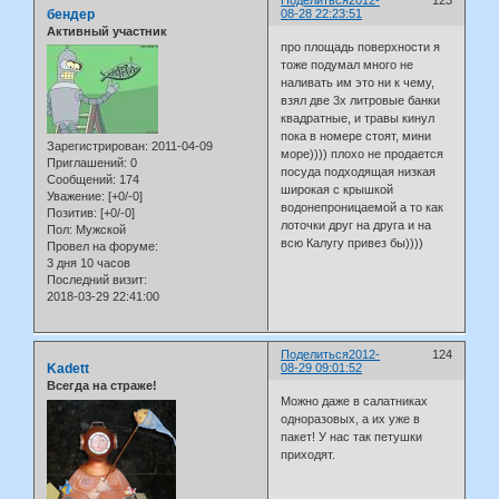
Поделиться
2012-
123
бендер
08-28 22:23:51
Активный участник
про площадь поверхности я
тоже подумал много не
наливать им это ни к чему,
взял две 3х литровые банки
квадратные, и травы кинул
пока в номере стоят, мини
Зарегистрирован
: 2011-04-09
море)))) плохо не продается
Приглашений:
0
посуда подходящая низкая
Сообщений:
174
широкая с крышкой
Уважение:
[+0/-0]
водонепроницаемой а то как
Позитив:
[+0/-0]
лоточки друг на друга и на
Пол:
Мужской
всю Калугу привез бы))))
Провел на форуме:
3 дня 10 часов
Последний визит:
2018-03-29 22:41:00
Поделиться
2012-
124
Kadett
08-29 09:01:52
Всегда на страже!
Можно даже в салатниках
одноразовых, а их уже в
пакет! У нас так петушки
приходят.