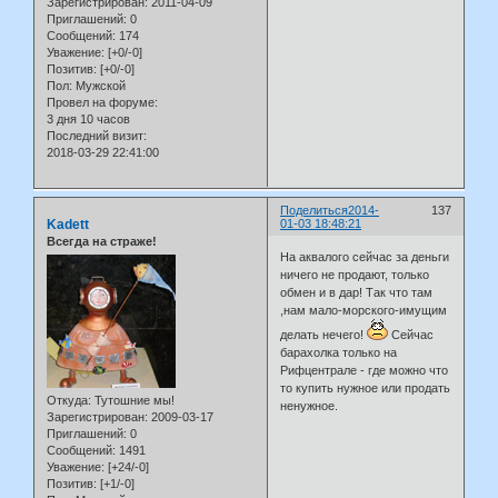
Зарегистрирован
: 2011-04-09
Приглашений:
0
Сообщений:
174
Уважение:
[+0/-0]
Позитив:
[+0/-0]
Пол:
Мужской
Провел на форуме:
3 дня 10 часов
Последний визит:
2018-03-29 22:41:00
Поделиться
2014-
137
Kadett
01-03 18:48:21
Всегда на страже!
На аквалого сейчас за деньги
ничего не продают, только
обмен и в дар! Так что там
,нам мало-морского-имущим
делать нечего!
Сейчас
барахолка только на
Рифцентрале - где можно что
то купить нужное или продать
Откуда:
Тутошние мы!
ненужное.
Зарегистрирован
: 2009-03-17
Приглашений:
0
Сообщений:
1491
Уважение:
[+24/-0]
Позитив:
[+1/-0]