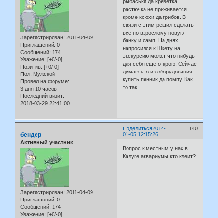
рыбаськи да креветка
растючка не приживается
кроме ксюхи да грибов. В
связи с этим решил сделать
все по взрослому новую
Зарегистрирован
: 2011-04-09
банку и самп. На днях
Приглашений:
0
напросился к Шкету на
Сообщений:
174
экскурсию может что нибудь
Уважение:
[+0/-0]
для себя еще открою. Сейчас
Позитив:
[+0/-0]
думаю что из оборудования
Пол:
Мужской
купить пенник да помпу. Как
Провел на форуме:
то так
3 дня 10 часов
Последний визит:
2018-03-29 22:41:00
Поделиться
2014-
140
бендер
01-05 12:15:26
Активный участник
Вопрос к местным у нас в
Калуге аквариумы кто клеит?
Зарегистрирован
: 2011-04-09
Приглашений:
0
Сообщений:
174
Уважение:
[+0/-0]