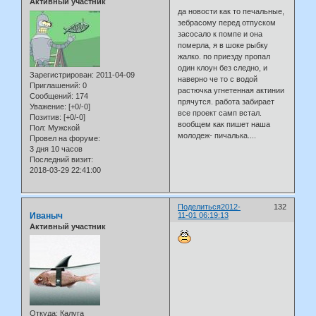
Активный участник
да новости как то печальные,
зебрасому перед отпуском
засосало к помпе и она
померла, я в шоке рыбку
жалко. по приезду пропал
один клоун без следно, и
Зарегистрирован
: 2011-04-09
наверно че то с водой
Приглашений:
0
растючка угнетенная актинии
Сообщений:
174
прячутся. работа забирает
Уважение:
[+0/-0]
все проект самп встал.
Позитив:
[+0/-0]
вообщем как пишет наша
Пол:
Мужской
молодеж- пичалька....
Провел на форуме:
3 дня 10 часов
Последний визит:
2018-03-29 22:41:00
Поделиться
2012-
132
Иваныч
11-01 06:19:13
Активный участник
Откуда:
Калуга