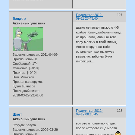
Поделиться
2012-
127
бендер
09-11 23:43:40
Активный участник
давно не писал, выжило 4-5
крабов, блин долбаный поезд
из прошлого, Иваныч тебе
пару мелких в твой миник,
Антон покрупнее тебе
остальных, как отлежусь
Зарегистрирован
: 2011-04-09
выловлю, заболел блин
Приглашений:
0
инфекция....
Сообщений:
174
Уважение:
[+0/-0]
Позитив:
[+0/-0]
Пол:
Мужской
Провел на форуме:
3 дня 10 часов
Последний визит:
2018-03-29 22:41:00
Поделиться
2012-
128
Шкет
09-12 08:15:45
Активный участник
вот это я понимаю, отдых...
Откуда:
Калуга
после которого ещё месяц
Зарегистрирован
: 2009-03-29
Приглашений:
0
восстанавливаться надо