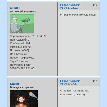
Поделиться
2014-
146
бендер
01-05 17:26:22
Активный участник
отправил если что еще пиши
Зарегистрирован
: 2011-04-09
Приглашений:
0
Сообщений:
174
Уважение:
[+0/-0]
Позитив:
[+0/-0]
Пол:
Мужской
Провел на форуме:
3 дня 10 часов
Последний визит:
2018-03-29 22:41:00
Поделиться
2014-
147
Kadett
01-06 20:17:33
Всегда на страже!
Отправил на завод, как
просчитают, свистну...