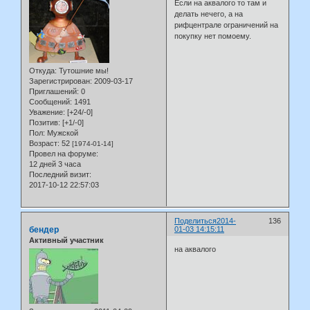
Если на аквалого то там и
делать нечего, а на
рифцентрале ограничений на
покупку нет помоему.
Откуда:
Тутошние мы!
Зарегистрирован
: 2009-03-17
Приглашений:
0
Сообщений:
1491
Уважение:
[+24/-0]
Позитив:
[+1/-0]
Пол:
Мужской
Возраст:
52
[1974-01-14]
Провел на форуме:
12 дней 3 часа
Последний визит:
2017-10-12 22:57:03
Поделиться
2014-
136
бендер
01-03 14:15:11
Активный участник
на аквалого