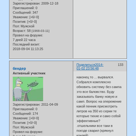
Зарегистрирован
: 2009-12-18
Приглашений:
0
Сообщений:
347
Уважение:
[+6/-0]
Позитив:
[+0/-0]
Пол:
Мужской
Возраст:
58
[1968-03-11]
Провел на форуме:
7 дней 22 часа
Последний визит:
2018-09-04 11:13:25
Поделиться
2014-
133
бендер
01-02 23:56:48
Активный участник
наконец то ... вырвался.
Собрался комплексно
обновить систему без сампа
это все баловство. Буду
заказывать банку новую и
самп. Вопрос на опережение
Зарегистрирован
: 2011-04-09
какой пенник присмотреть
Приглашений:
0
литров на 350 из серии те
Сообщений:
174
которые тихие и само собой
Уважение:
[+0/-0]
эффективные?
Позитив:
[+0/-0]
.отшельники все таки в
Пол:
Мужской
поезде сварил (крякнул
Провел на форуме:
кондей)