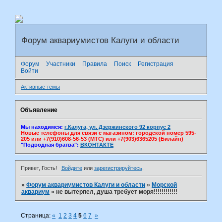
Форум аквариумистов Калуги и области
Форум
Участники
Правила
Поиск
Регистрация
Войти
Активные темы
Объявление
Мы находимся:
г.Калуга, ул. Дзержинского 92 корпус 2
Новые телефоны для связи с магазином: городской номер 595-
205 или +7(910)608-56-53 (МТС) или +7(903)6365205 (Билайн)
"Подводная братва":
ВКОНТАКТЕ
Привет, Гость!
Войдите
или
зарегистрируйтесь
.
»
Форум аквариумистов Калуги и области
»
Морской
аквариум
»
не вытерпел, душа требует моря!!!!!!!!!!!!
Страница:
«
1
2
3
4
5
6
7
»