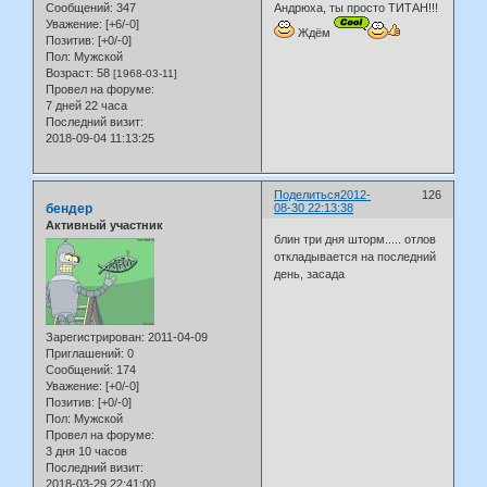
Сообщений:
347
Андрюха, ты просто ТИТАН!!!
Уважение:
[+6/-0]
Ждём
Позитив:
[+0/-0]
Пол:
Мужской
Возраст:
58
[1968-03-11]
Провел на форуме:
7 дней 22 часа
Последний визит:
2018-09-04 11:13:25
Поделиться
2012-
126
бендер
08-30 22:13:38
Активный участник
блин три дня шторм..... отлов
откладывается на последний
день, засада
Зарегистрирован
: 2011-04-09
Приглашений:
0
Сообщений:
174
Уважение:
[+0/-0]
Позитив:
[+0/-0]
Пол:
Мужской
Провел на форуме:
3 дня 10 часов
Последний визит:
2018-03-29 22:41:00