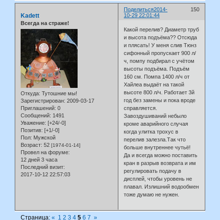
Поделиться
2014-
150
Kadett
10-29 22:01:44
Всегда на страже!
Какой перелив? Диаметр труб
и высота подъёма?? Отсюда
и плясать! У меня слив Тюнз
сифонный пропускает 900 л/
ч, помпу подбирал с учётом
высоты подъёма. Подъём
160 см. Помпа 1400 л/ч от
Хайлеа выдаёт на такой
высоте 800 л/ч. Работает 3й
Откуда:
Тутошние мы!
год без замены и пока вроде
Зарегистрирован
: 2009-03-17
Приглашений:
0
справляется.
Сообщений:
1491
Завоздушиваний небыло
Уважение:
[+24/-0]
кроме аварийного случая
Позитив:
[+1/-0]
когда улитка трохус в
Пол:
Мужской
перелив залезла.Так что
Возраст:
52
[1974-01-14]
больше внутреннее чутьё!
Провел на форуме:
Да и всегда можно поставить
12 дней 3 часа
кран в разрыв возврата и им
Последний визит:
регулировать подачу в
2017-10-12 22:57:03
дисплей, чтобы уровень не
плавал. Излишний водообмен
тоже думаю не нужен.
Страница:
«
1
2
3
4
5
6
7
»