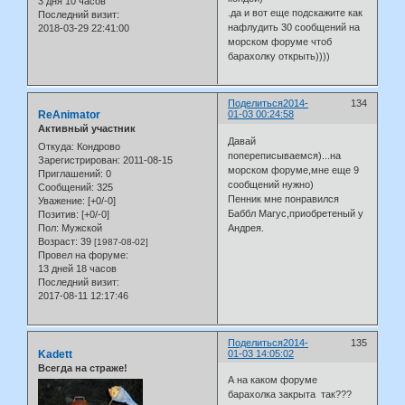
3 дня 10 часов
.да и вот еще подскажите как
Последний визит:
нафлудить 30 сообщений на
2018-03-29 22:41:00
морском форуме чтоб
барахолку открыть))))
Поделиться
2014-
134
ReAnimator
01-03 00:24:58
Активный участник
Давай
Откуда:
Кондрово
попереписываемся)...на
Зарегистрирован
: 2011-08-15
морском форуме,мне еще 9
Приглашений:
0
сообщений нужно)
Сообщений:
325
Пенник мне понравился
Уважение:
[+0/-0]
Баббл Магус,приобретеный у
Позитив:
[+0/-0]
Пол:
Мужской
Андрея.
Возраст:
39
[1987-08-02]
Провел на форуме:
13 дней 18 часов
Последний визит:
2017-08-11 12:17:46
Поделиться
2014-
135
Kadett
01-03 14:05:02
Всегда на страже!
А на каком форуме
барахолка закрыта так???