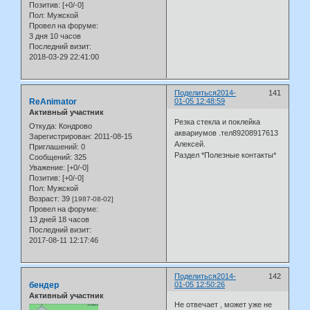
Позитив:
[+0/-0]
Пол:
Мужской
Провел на форуме:
3 дня 10 часов
Последний визит:
2018-03-29 22:41:00
Поделиться
2014-
141
ReAnimator
01-05 12:48:59
Активный участник
Резка стекла и поклейка
Откуда:
Кондрово
аквариумов .тел89208917613
Зарегистрирован
: 2011-08-15
Алексей.
Приглашений:
0
Раздел *Полезные контакты*
Сообщений:
325
Уважение:
[+0/-0]
Позитив:
[+0/-0]
Пол:
Мужской
Возраст:
39
[1987-08-02]
Провел на форуме:
13 дней 18 часов
Последний визит:
2017-08-11 12:17:46
Поделиться
2014-
142
бендер
01-05 12:50:26
Активный участник
Не отвечает , может уже не