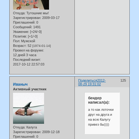
Откуда:
Тутошние мы!
Зарегистрирован
: 2009-03-17
Приглашений:
0
Сообщений:
1491
Уважение:
[+24/-0]
Позитив:
[+1/-0]
Пол:
Мужской
Возраст:
52
[1974-01-14]
Провел на форуме:
12 дней 3 часа
Последний визит:
2017-10-12 22:57:03
Поделиться
2012-
125
Иваныч
08-29 19:31:02
Активный участник
бендер
написал(а):
а то как лоточки
друг на друга и
на всю Калугу
привез бы))))
Откуда:
Калуга
Зарегистрирован
: 2009-12-18
Приглашений:
0