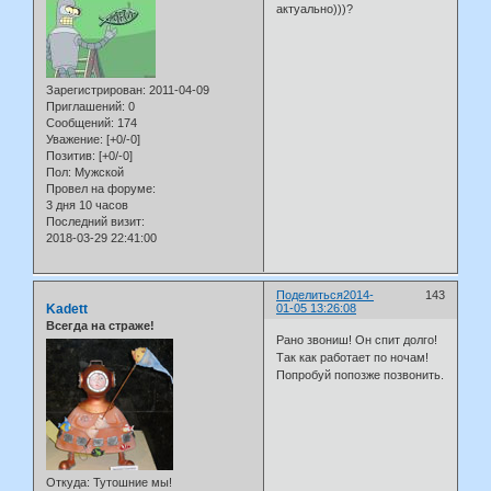
актуально)))?
Зарегистрирован
: 2011-04-09
Приглашений:
0
Сообщений:
174
Уважение:
[+0/-0]
Позитив:
[+0/-0]
Пол:
Мужской
Провел на форуме:
3 дня 10 часов
Последний визит:
2018-03-29 22:41:00
Поделиться
2014-
143
Kadett
01-05 13:26:08
Всегда на страже!
Рано звониш! Он спит долго!
Так как работает по ночам!
Попробуй попозже позвонить.
Откуда:
Тутошние мы!