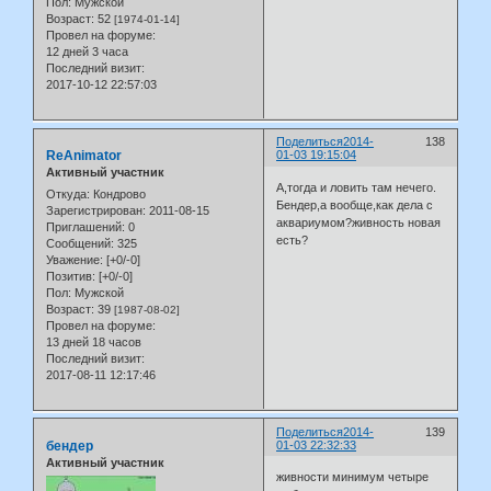
Пол:
Мужской
Возраст:
52
[1974-01-14]
Провел на форуме:
12 дней 3 часа
Последний визит:
2017-10-12 22:57:03
Поделиться
2014-
138
ReAnimator
01-03 19:15:04
Активный участник
А,тогда и ловить там нечего.
Откуда:
Кондрово
Бендер,а вообще,как дела с
Зарегистрирован
: 2011-08-15
аквариумом?живность новая
Приглашений:
0
есть?
Сообщений:
325
Уважение:
[+0/-0]
Позитив:
[+0/-0]
Пол:
Мужской
Возраст:
39
[1987-08-02]
Провел на форуме:
13 дней 18 часов
Последний визит:
2017-08-11 12:17:46
Поделиться
2014-
139
бендер
01-03 22:32:33
Активный участник
живности минимум четыре