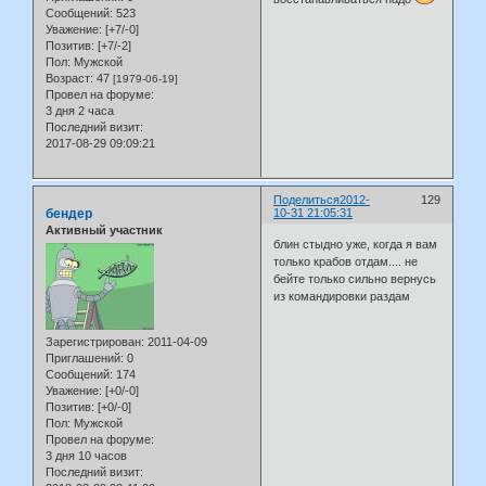
Сообщений:
523
Уважение:
[+7/-0]
Позитив:
[+7/-2]
Пол:
Мужской
Возраст:
47
[1979-06-19]
Провел на форуме:
3 дня 2 часа
Последний визит:
2017-08-29 09:09:21
Поделиться
2012-
129
бендер
10-31 21:05:31
Активный участник
блин стыдно уже, когда я вам
только крабов отдам.... не
бейте только сильно вернусь
из командировки раздам
Зарегистрирован
: 2011-04-09
Приглашений:
0
Сообщений:
174
Уважение:
[+0/-0]
Позитив:
[+0/-0]
Пол:
Мужской
Провел на форуме:
3 дня 10 часов
Последний визит: