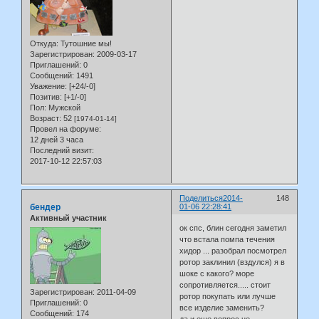
Откуда:
Тутошние мы!
Зарегистрирован
: 2009-03-17
Приглашений:
0
Сообщений:
1491
Уважение:
[+24/-0]
Позитив:
[+1/-0]
Пол:
Мужской
Возраст:
52
[1974-01-14]
Провел на форуме:
12 дней 3 часа
Последний визит:
2017-10-12 22:57:03
Поделиться
2014-
148
бендер
01-06 22:28:41
Активный участник
ок спс, блин сегодня заметил
что встала помпа течения
хидор ... разобрал посмотрел
ротор заклинил (вздулся) я в
шоке с какого? море
сопротивляется..... стоит
Зарегистрирован
: 2011-04-09
ротор покупать или лучше
Приглашений:
0
все изделие заменить?
Сообщений:
174
да и еще вопрос не