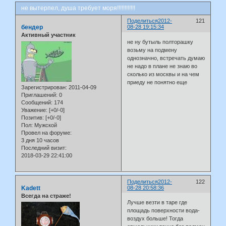
не вытерпел, душа требует моря!!!!!!!!!!!!
Поделиться
2012-
121
бендер
08-28 19:15:34
Активный участник
не ну бутыль полторашку
возьму на подмену
однозначно, встречать думаю
не надо в плане не знаю во
сколько из москвы и на чем
приеду не понятно еще
Зарегистрирован
: 2011-04-09
Приглашений:
0
Сообщений:
174
Уважение:
[+0/-0]
Позитив:
[+0/-0]
Пол:
Мужской
Провел на форуме:
3 дня 10 часов
Последний визит:
2018-03-29 22:41:00
Поделиться
2012-
122
Kadett
08-28 20:58:36
Всегда на страже!
Лучше везти в таре где
площадь поверхности вода-
воздух больше! Тогда