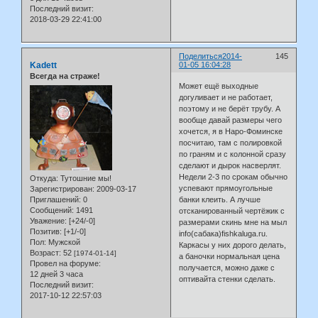
Последний визит:
2018-03-29 22:41:00
Поделиться
2014-
145
Kadett
01-05 16:04:28
Всегда на страже!
Может ещё выходные
догуливает и не работает,
поэтому и не берёт трубу. А
вообще давай размеры чего
хочется, я в Наро-Фоминске
посчитаю, там с полировкой
по граням и с колонной сразу
сделают и дырок насверлят.
Недели 2-3 по срокам обычно
Откуда:
Тутошние мы!
успевают прямоугольные
Зарегистрирован
: 2009-03-17
Приглашений:
0
банки клеить. А лучше
Сообщений:
1491
отсканированный чертёжик с
Уважение:
[+24/-0]
размерами скинь мне на мыл
Позитив:
[+1/-0]
info(сабака)fishkaluga.ru.
Пол:
Мужской
Каркасы у них дорого делать,
Возраст:
52
[1974-01-14]
а баночки нормальная цена
Провел на форуме:
получается, можно даже с
12 дней 3 часа
оптивайта стенки сделать.
Последний визит:
2017-10-12 22:57:03