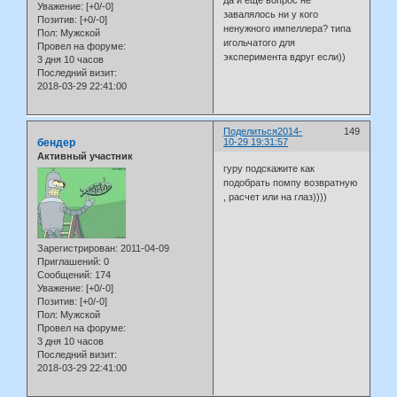
Уважение:
[+0/-0]
завалялось ни у кого
Позитив:
[+0/-0]
ненужного импеллера? типа
Пол:
Мужской
игольчатого для
Провел на форуме:
эксперимента вдруг если))
3 дня 10 часов
Последний визит:
2018-03-29 22:41:00
Поделиться
2014-
149
бендер
10-29 19:31:57
Активный участник
гуру подскажите как
подобрать помпу возвратную
, расчет или на глаз))))
Зарегистрирован
: 2011-04-09
Приглашений:
0
Сообщений:
174
Уважение:
[+0/-0]
Позитив:
[+0/-0]
Пол:
Мужской
Провел на форуме:
3 дня 10 часов
Последний визит:
2018-03-29 22:41:00