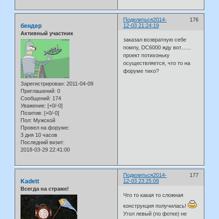
Поделиться
2014-
176
бендер
12-03 21:24:19
Активный участник
заказал возвратную себе
помпу, DC6000 жду вот.......
проект потихоньку
осуществляется, что то на
форуме тихо?
Зарегистрирован
: 2011-04-09
Приглашений:
0
Сообщений:
174
Уважение:
[+0/-0]
Позитив:
[+0/-0]
Пол:
Мужской
Провел на форуме:
3 дня 10 часов
Последний визит:
2018-03-29 22:41:00
Поделиться
2014-
177
Kadett
12-03 23:25:09
Всегда на страже!
Что то какая то сложная
конструкция получилась!
Угол левый (по фотке) не