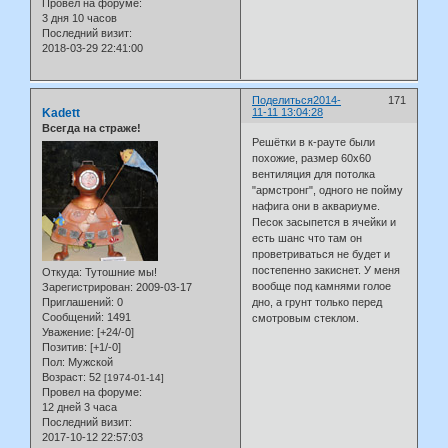
Провел на форуме:
3 дня 10 часов
Последний визит:
2018-03-29 22:41:00
Поделиться
2014-
171
Kadett
11-11 13:04:28
Всегда на страже!
Решётки в к-рауте были
похожие, размер 60х60
вентиляция для потолка
"армстронг", одного не пойму
нафига они в аквариуме.
Песок засыпется в ячейки и
есть шанс что там он
проветриваться не будет и
постепенно закиснет. У меня
Откуда:
Тутошние мы!
вообще под камнями голое
Зарегистрирован
: 2009-03-17
Приглашений:
0
дно, а грунт только перед
Сообщений:
1491
смотровым стеклом.
Уважение:
[+24/-0]
Позитив:
[+1/-0]
Пол:
Мужской
Возраст:
52
[1974-01-14]
Провел на форуме:
12 дней 3 часа
Последний визит:
2017-10-12 22:57:03