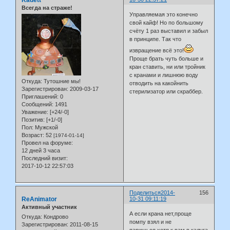
Всегда на страже!
Управляемая это конечно
свой кайф! Но по большому
счёту 1 раз выставил и забыл
в принципе. Так что
извращение всё это!
Проще брать чуть больше и
кран ставить, ни или тройник
с кранами и лишнюю воду
Откуда:
Тутошние мы!
отводить на какойнить
Зарегистрирован
: 2009-03-17
стерилизатор или скраббер.
Приглашений:
0
Сообщений:
1491
Уважение:
[+24/-0]
Позитив:
[+1/-0]
Пол:
Мужской
Возраст:
52
[1974-01-14]
Провел на форуме:
12 дней 3 часа
Последний визит:
2017-10-12 22:57:03
Поделиться
2014-
156
ReAnimator
10-31 09:11:19
Активный участник
А если крана нет,проще
Откуда:
Кондрово
помпу взял и не
Зарегистрирован
: 2011-08-15