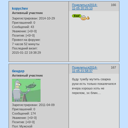
Поделиться
2014-
166
kopychev
11-05 20:25:10
Активный участник
Зарегистрирован
: 2014-10-29
Приглашений:
0
Сообщений:
43
Уважение:
[+0/-0]
Позитив:
[+0/-0]
Провел на форуме:
7 часов 52 минуты
Последний визит:
2015-01-22 19:38:29
Поделиться
2014-
167
бендер
11-05 21:58:37
Активный участник
буду тумбу мутить сварка
руки есть только покалечился
вчера хорошо хоть не
перелом, эх блин....
Зарегистрирован
: 2011-04-09
Приглашений:
0
Сообщений:
174
Уважение:
[+0/-0]
Позитив:
[+0/-0]
Пол:
Мужской