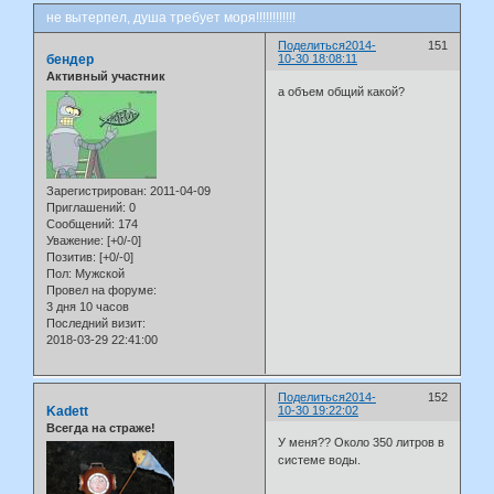
не вытерпел, душа требует моря!!!!!!!!!!!!
Поделиться
2014-
151
бендер
10-30 18:08:11
Активный участник
а объем общий какой?
Зарегистрирован
: 2011-04-09
Приглашений:
0
Сообщений:
174
Уважение:
[+0/-0]
Позитив:
[+0/-0]
Пол:
Мужской
Провел на форуме:
3 дня 10 часов
Последний визит:
2018-03-29 22:41:00
Поделиться
2014-
152
Kadett
10-30 19:22:02
Всегда на страже!
У меня?? Около 350 литров в
системе воды.