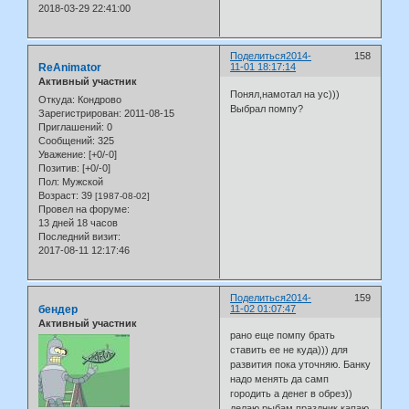
2018-03-29 22:41:00
Поделиться
2014-
158
ReAnimator
11-01 18:17:14
Активный участник
Понял,намотал на ус)))
Откуда:
Кондрово
Выбрал помпу?
Зарегистрирован
: 2011-08-15
Приглашений:
0
Сообщений:
325
Уважение:
[+0/-0]
Позитив:
[+0/-0]
Пол:
Мужской
Возраст:
39
[1987-08-02]
Провел на форуме:
13 дней 18 часов
Последний визит:
2017-08-11 12:17:46
Поделиться
2014-
159
бендер
11-02 01:07:47
Активный участник
рано еще помпу брать
ставить ее не куда))) для
развития пока уточняю. Банку
надо менять да самп
городить а денег в обрез))
делаю рыбам праздник капаю