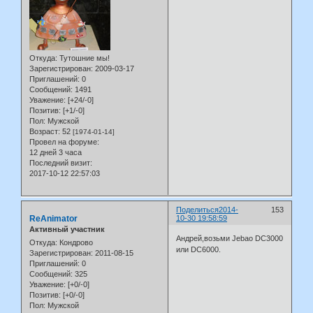
Откуда:
Тутошние мы!
Зарегистрирован
: 2009-03-17
Приглашений:
0
Сообщений:
1491
Уважение:
[+24/-0]
Позитив:
[+1/-0]
Пол:
Мужской
Возраст:
52
[1974-01-14]
Провел на форуме:
12 дней 3 часа
Последний визит:
2017-10-12 22:57:03
Поделиться
2014-
153
ReAnimator
10-30 19:58:59
Активный участник
Андрей,возьми Jebao DC3000
Откуда:
Кондрово
или DC6000.
Зарегистрирован
: 2011-08-15
Приглашений:
0
Сообщений:
325
Уважение:
[+0/-0]
Позитив:
[+0/-0]
Пол:
Мужской