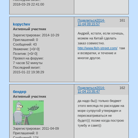
2018-03-29 22:41:00
Поделиться
2014-
161
kopychev
11-04 09:15:57
Активный участник
Андрей, кстати, если хочешь,
Зарегистрирован
: 2014-10-29
можем на Китай сделать
Приглашений:
0
заказ совместно.
Сообщений:
43
http://www.fish-street.com/
там
Уважение:
[+0/-0]
и возвратки, и течение и
Позитив:
[+0/-0]
многое другое.
Провел на форуме:
7 часов 52 минуты
Последний визит:
2015-01-22 19:38:29
Поделиться
2014-
162
бендер
11-04 23:35:47
Активный участник
да надо бы)) только бюджет
этого месяца по расходам на
море супругой утвержден и
пересматриваться не
будет((( позже когда построю
тумбу и самп))
Зарегистрирован
: 2011-04-09
Приглашений:
0
Сообщений:
174