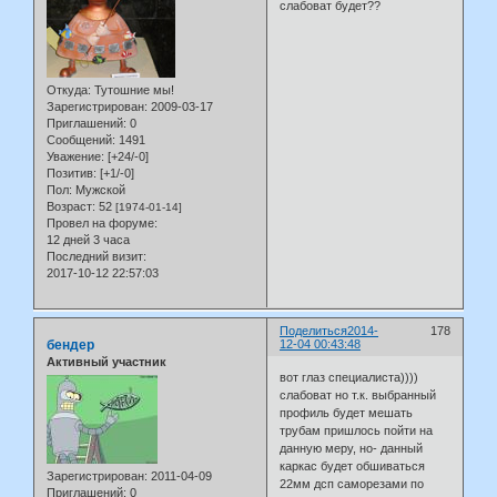
слабоват будет??
Откуда:
Тутошние мы!
Зарегистрирован
: 2009-03-17
Приглашений:
0
Сообщений:
1491
Уважение:
[+24/-0]
Позитив:
[+1/-0]
Пол:
Мужской
Возраст:
52
[1974-01-14]
Провел на форуме:
12 дней 3 часа
Последний визит:
2017-10-12 22:57:03
Поделиться
2014-
178
бендер
12-04 00:43:48
Активный участник
вот глаз специалиста))))
слабоват но т.к. выбранный
профиль будет мешать
трубам пришлось пойти на
данную меру, но- данный
каркас будет обшиваться
Зарегистрирован
: 2011-04-09
22мм дсп саморезами по
Приглашений:
0