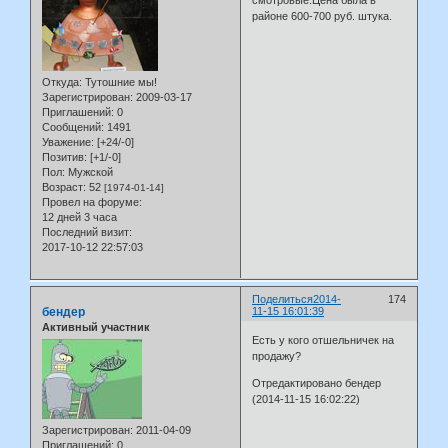
смотровые.Цена была в
районе 600-700 руб. штука.
Откуда:
Тутошние мы!
Зарегистрирован
: 2009-03-17
Приглашений:
0
Сообщений:
1491
Уважение:
[+24/-0]
Позитив:
[+1/-0]
Пол:
Мужской
Возраст:
52
[1974-01-14]
Провел на форуме:
12 дней 3 часа
Последний визит:
2017-10-12 22:57:03
Поделиться
2014-
174
бендер
11-15 16:01:39
Активный участник
Есть у кого отшельничек на
продажу?
Отредактировано бендер
(2014-11-15 16:02:22)
Зарегистрирован
: 2011-04-09
Приглашений:
0