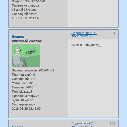
Возраст:
39
[1987-08-02]
Провел на форуме:
13 дней 18 часов
Последний визит:
2017-08-11 12:17:46
Поделиться
2014-
154
бендер
10-30 20:42:38
Активный участник
гуглю и чешу репу))))
Зарегистрирован
: 2011-04-09
Приглашений:
0
Сообщений:
174
Уважение:
[+0/-0]
Позитив:
[+0/-0]
Пол:
Мужской
Провел на форуме:
3 дня 10 часов
Последний визит:
2018-03-29 22:41:00
Поделиться
2014-
155
Kadett
10-30 22:57:21