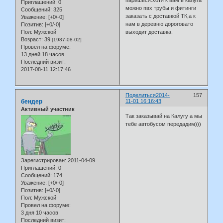
паришься.хотя к вам в калуга
Приглашений:
0
можно пвх трубы и фитинги
Сообщений:
325
заказать с доставкой ТК,а к
Уважение:
[+0/-0]
нам в деревню дороговато
Позитив:
[+0/-0]
Пол:
Мужской
выходит доставка.
Возраст:
39
[1987-08-02]
Провел на форуме:
13 дней 18 часов
Последний визит:
2017-08-11 12:17:46
Поделиться
2014-
157
бендер
11-01 16:16:43
Активный участник
Так заказывай на Калугу а мы
тебе автобусом передадим)))
Зарегистрирован
: 2011-04-09
Приглашений:
0
Сообщений:
174
Уважение:
[+0/-0]
Позитив:
[+0/-0]
Пол:
Мужской
Провел на форуме:
3 дня 10 часов
Последний визит: