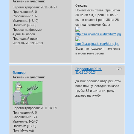
Активный участник
бендер
Зарегистрирован
: 2011-01-27
Привет есть такая: 1решетка
Приглашений:
0
30 на 38 см, 1 реш. 50 на 22
Сообщений:
132
см , в сампе 1 реш. 38 на 28
Уважение:
[+3/-0]
см под пенником была
Позитив:
[+0/-0]
Провел на форуме:
4 дня 16 часов
Последний визит:
2019-04-28 19:52:13
Если что подходит , тел. есть
в моей теме звони
Поделиться
2014-
170
бендер
11-11 13:00:24
Активный участник
да мне поболее надо решеток
пока поищу, сегодня заказал
трубы 32 и фитинги, режу
железо на тумбу
Зарегистрирован
: 2011-04-09
Приглашений:
0
Сообщений:
174
Уважение:
[+0/-0]
Позитив:
[+0/-0]
Пол:
Мужской