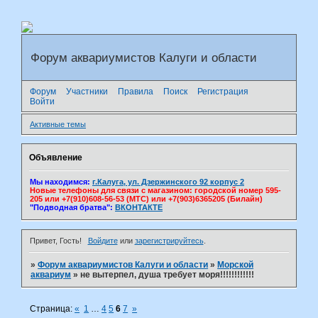
Форум аквариумистов Калуги и области
Форум
Участники
Правила
Поиск
Регистрация
Войти
Активные темы
Объявление
Мы находимся:
г.Калуга, ул. Дзержинского 92 корпус 2
Новые телефоны для связи с магазином: городской номер 595-
205 или +7(910)608-56-53 (МТС) или +7(903)6365205 (Билайн)
"Подводная братва":
ВКОНТАКТЕ
Привет, Гость!
Войдите
или
зарегистрируйтесь
.
»
Форум аквариумистов Калуги и области
»
Морской
аквариум
»
не вытерпел, душа требует моря!!!!!!!!!!!!
Страница:
«
1
…
4
5
6
7
»