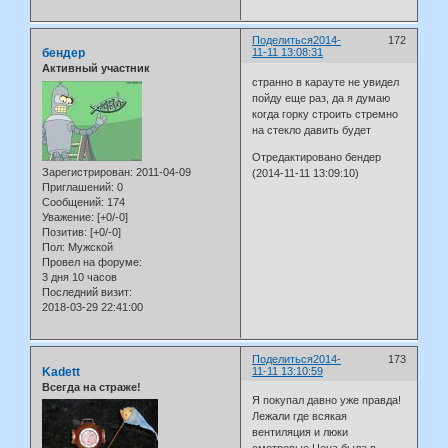
Поделиться
2014-
172
бендер
11-11 13:08:31
Активный участник
странно в карауте не увидел
пойду еще раз, да я думаю
когда горку строить стремно
на стекло давить будет
Отредактировано бендер
Зарегистрирован
: 2011-04-09
(2014-11-11 13:09:10)
Приглашений:
0
Сообщений:
174
Уважение:
[+0/-0]
Позитив:
[+0/-0]
Пол:
Мужской
Провел на форуме:
3 дня 10 часов
Последний визит:
2018-03-29 22:41:00
Поделиться
2014-
173
Kadett
11-11 13:10:59
Всегда на страже!
Я покупал давно уже правда!
Лежали где всякая
вентиляция и люки