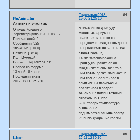
Поделиться
2013-
164
ReAnimator
12-03 21:25:10
Активный участник
В ближайшие дни буду
Откуда:
Кондрово
менять аквариум,не
Зарегистрирован
: 2011-08-15
нравиться мне шов на
Приглашений:
0
переднем стекле,боюсь долго
Сообщений:
325
не продержиться.зато на 10л
Уважение:
[+0/-0]
станет больше)
Позитив:
[+0/-0]
Пол:
Мужской
Также заменю песок на
Возраст:
39
[1987-08-02]
крошку,не нравиться он
Провел на форуме:
мне,пылит очень.Вот что с
13 дней 18 часов
ним потом делать,живности в
Последний визит:
нем полно.Свалить все в
2017-08-11 12:17:46
самп или не париться и
свалить все в ведро?
Хы,сменил помпы течения
Акваэль на Tunze
6045,теперь температура
выше 26 не
поднимается,раньше всегда
28 было)))хорошие грелки
Поделиться
2013-
165
Шкет
12-11 12:30:19