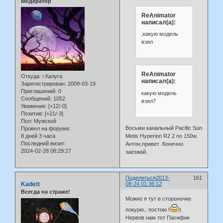
Модератор
ReAnimator
написал(а):
,какую модель
взял
ReAnimator
Откуда:
г.Калуга
написал(а):
Зарегистрирован
: 2009-03-19
Приглашений:
0
какую модель
Сообщений:
1052
взял?
Уважение:
[+12/-0]
Позитив:
[+21/-3]
Пол:
Мужской
Восьми канальный Pacific Sun
Провел на форуме:
8 дней 3 часа
Metis Hyperion R2 2 по 150w.
Последний визит:
Антон,привет .Конечно
2024-02-28 08:29:27
заезжай.
Поделиться
2013-
161
Kadett
08-24 01:36:12
Всегда на страже!
Можно я тут в стороночке
покурю.. постою !
)
Нервов нам тот Пасифик