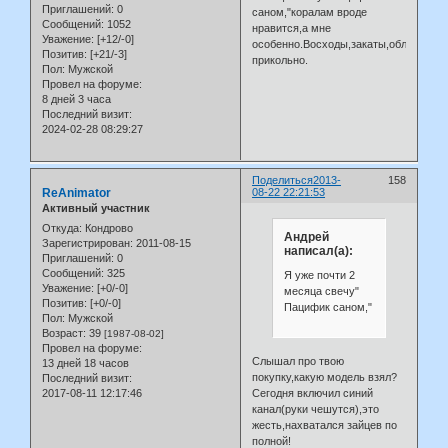
Приглашений:
0
саном,"коралам вроде
Сообщений:
1052
нравится,а мне
Уважение:
[+12/-0]
особенно.Восходы,закаты,облачности
Позитив:
[+21/-3]
прикольно.
Пол:
Мужской
Провел на форуме:
8 дней 3 часа
Последний визит:
2024-02-28 08:29:27
Поделиться
2013-
158
ReAnimator
08-22 22:21:53
Активный участник
Откуда:
Кондрово
Андрей
Зарегистрирован
: 2011-08-15
написал(а):
Приглашений:
0
Сообщений:
325
Я уже почти 2
Уважение:
[+0/-0]
месяца свечу"
Позитив:
[+0/-0]
Пацифик саном,"
Пол:
Мужской
Возраст:
39
[1987-08-02]
Провел на форуме:
Слышал про твою
13 дней 18 часов
покупку,какую модель взял?
Последний визит:
2017-08-11 12:17:46
Сегодня включил синий
канал(руки чешутся),это
жесть,нахватался зайцев по
полной!