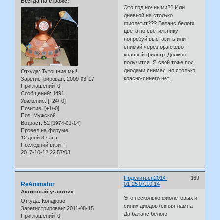
Всегда на страже!
Это под ночными?? Или
дневной на столько
фиолетит??? Баланс белого
цвета по светильнику
попробуй выставить или
снимай через оранжево-
красный фильтр. Должно
получится. Я свой тоже под
диодами снимал, но столько
Откуда:
Тутошние мы!
красно-синего нет.
Зарегистрирован
: 2009-03-17
Приглашений:
0
Сообщений:
1491
Уважение:
[+24/-0]
Позитив:
[+1/-0]
Пол:
Мужской
Возраст:
52
[1974-01-14]
Провел на форуме:
12 дней 3 часа
Последний визит:
2017-10-12 22:57:03
Поделиться
2014-
169
ReAnimator
01-25 07:10:14
Активный участник
Это несколько фиолетовых и
Откуда:
Кондрово
синих диодов+синяя лампа
Зарегистрирован
: 2011-08-15
Да,баланс белого
Приглашений:
0