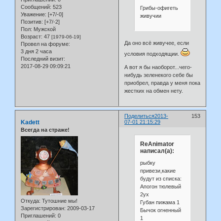
Сообщений:
523
Грибы-офигеть
Уважение:
[+7/-0]
живучии
Позитив:
[+7/-2]
Пол:
Мужской
Возраст:
47
[1979-06-19]
Да оно всё живучее, если
Провел на форуме:
3 дня 2 часа
условия подходящии.
Последний визит:
2017-08-29 09:09:21
А вот я бы наоборот...чего-
нибудь зеленекого себе бы
приобрел, правда у меня пока
жестких на обмен нету.
Поделиться
2013-
153
Kadett
07-01 21:15:29
Всегда на страже!
ReAnimator
написал(а):
рыбку
привези,какие
будут из списка:
Апогон тюлевый
2ух
Откуда:
Тутошние мы!
Губан пижама 1
Зарегистрирован
: 2009-03-17
Бычок огненный
Приглашений:
0
1