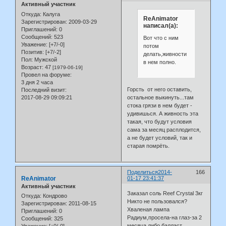
Активный участник
Откуда:
Калуга
ReAnimator
Зарегистрирован
: 2009-03-29
написал(а):
Приглашений:
0
Сообщений:
523
Вот что с ним
Уважение:
[+7/-0]
потом
Позитив:
[+7/-2]
делать,живности
Пол:
Мужской
в нем полно.
Возраст:
47
[1979-06-19]
Провел на форуме:
3 дня 2 часа
Горсть от него оставить,
Последний визит:
2017-08-29 09:09:21
остальное выкинуть...там
стока грязи в нем будет -
удивишься. А живность эта
такая, что будут условия
сама за месяц расплодится,
а не будет условий, так и
старая помрёть.
Поделиться
2014-
166
ReAnimator
01-17 23:41:37
Активный участник
Заказал соль Reef Crystal 3кг
Откуда:
Кондрово
Никто не пользовался?
Зарегистрирован
: 2011-08-15
Хваленая лампа
Приглашений:
0
Радиум,просела-на глаз-за 2
Сообщений:
325
месяца,либо балласт