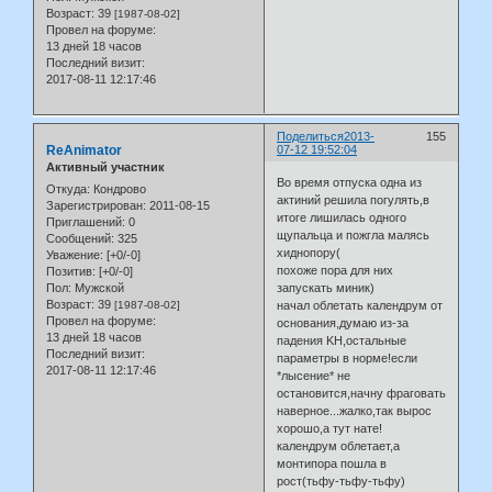
Возраст:
39
[1987-08-02]
Провел на форуме:
13 дней 18 часов
Последний визит:
2017-08-11 12:17:46
Поделиться
2013-
155
ReAnimator
07-12 19:52:04
Активный участник
Во время отпуска одна из
Откуда:
Кондрово
актиний решила погулять,в
Зарегистрирован
: 2011-08-15
итоге лишилась одного
Приглашений:
0
щупальца и пожгла малясь
Сообщений:
325
хиднопору(
Уважение:
[+0/-0]
похоже пора для них
Позитив:
[+0/-0]
Пол:
Мужской
запускать миник)
Возраст:
39
[1987-08-02]
начал облетать календрум от
Провел на форуме:
основания,думаю из-за
13 дней 18 часов
падения KH,остальные
Последний визит:
параметры в норме!если
2017-08-11 12:17:46
*лысение* не
остановится,начну фраговать
наверное...жалко,так вырос
хорошо,а тут нате!
календрум облетает,а
монтипора пошла в
рост(тьфу-тьфу-тьфу)