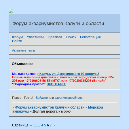
Форум аквариумистов Калуги и области
Форум
Участники
Правила
Поиск
Регистрация
Войти
Активные темы
Объявление
Мы находимся:
г.Калуга, ул. Дзержинского 92 корпус 2
Новые телефоны для связи с магазином: городской номер 595-
205 или +7(910)608-56-53 (МТС) или +7(903)6365205 (Билайн)
"Подводная братва":
ВКОНТАКТЕ
Привет, Гость!
Войдите
или
зарегистрируйтесь
.
»
Форум аквариумистов Калуги и области
»
Морской
аквариум
»
Долгая дорога к морю
Страница:
«
1
…
4
5
6
7
»