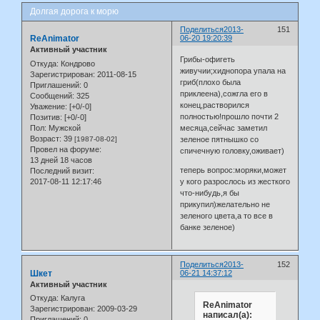
Долгая дорога к морю
Поделиться
2013-
151
ReAnimator
06-20 19:20:39
Активный участник
Грибы-офигеть
Откуда:
Кондрово
живучии;хиднопора упала на
Зарегистрирован
: 2011-08-15
гриб(плохо была
Приглашений:
0
приклеена),сожгла его в
Сообщений:
325
конец,растворился
Уважение:
[+0/-0]
полностью!прошло почти 2
Позитив:
[+0/-0]
Пол:
Мужской
месяца,сейчас заметил
Возраст:
39
[1987-08-02]
зеленое пятнышко со
Провел на форуме:
спичечную головку,оживает)
13 дней 18 часов
теперь вопрос:моряки,может
Последний визит:
2017-08-11 12:17:46
у кого разрослось из жесткого
что-нибудь,я бы
прикупил)желательно не
зеленого цвета,а то все в
банке зеленое)
Поделиться
2013-
152
Шкет
06-21 14:37:12
Активный участник
Откуда:
Калуга
ReAnimator
Зарегистрирован
: 2009-03-29
написал(а):
Приглашений:
0