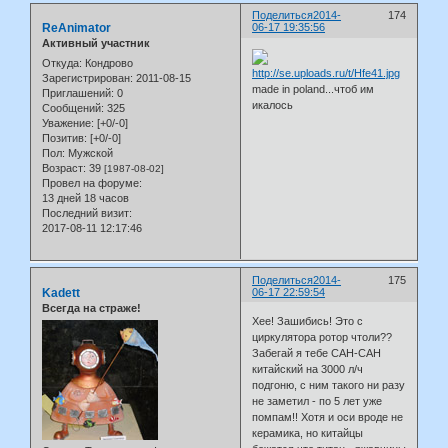
Поделиться
2014-
174
ReAnimator
06-17 19:35:56
Активный участник
Откуда:
Кондрово
Зарегистрирован
: 2011-08-15
made in poland...чтоб им
Приглашений:
0
икалось
Сообщений:
325
Уважение:
[+0/-0]
Позитив:
[+0/-0]
Пол:
Мужской
Возраст:
39
[1987-08-02]
Провел на форуме:
13 дней 18 часов
Последний визит:
2017-08-11 12:17:46
Поделиться
2014-
175
Kadett
06-17 22:59:54
Всегда на страже!
Хее! Зашибись! Это с
циркулятора ротор чтоли??
Забегай я тебе САН-САН
китайский на 3000 л/ч
подгоню, с ним такого ни разу
не заметил - по 5 лет уже
помпам!! Хотя и оси вроде не
керамика, но китайцы