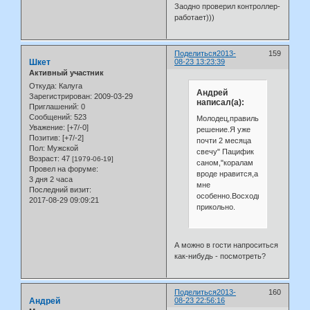
Заодно проверил контроллер-
работает)))
Поделиться
2013-
159
Шкет
08-23 13:23:39
Активный участник
Откуда:
Калуга
Андрей
Зарегистрирован
: 2009-03-29
написал(а):
Приглашений:
0
Сообщений:
523
Молодец,правильное
Уважение:
[+7/-0]
решение.Я уже
Позитив:
[+7/-2]
почти 2 месяца
Пол:
Мужской
свечу" Пацифик
Возраст:
47
[1979-06-19]
саном,"коралам
Провел на форуме:
вроде нравится,а
3 дня 2 часа
мне
Последний визит:
особенно.Восходы,закаты,обла
2017-08-29 09:09:21
прикольно.
А можно в гости напроситься
как-нибудь - посмотреть?
Поделиться
2013-
160
Андрей
08-23 22:56:16