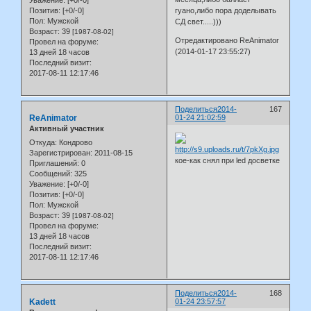
Уважение:
[+0/-0]
гуано,либо пора доделывать
Позитив:
[+0/-0]
Пол:
Мужской
СД свет.....)))
Возраст:
39
[1987-08-02]
Отредактировано ReAnimator
Провел на форуме:
(2014-01-17 23:55:27)
13 дней 18 часов
Последний визит:
2017-08-11 12:17:46
Поделиться
2014-
167
ReAnimator
01-24 21:02:59
Активный участник
Откуда:
Кондрово
Зарегистрирован
: 2011-08-15
кое-как снял при led досветке
Приглашений:
0
Сообщений:
325
Уважение:
[+0/-0]
Позитив:
[+0/-0]
Пол:
Мужской
Возраст:
39
[1987-08-02]
Провел на форуме:
13 дней 18 часов
Последний визит:
2017-08-11 12:17:46
Поделиться
2014-
168
Kadett
01-24 23:57:57