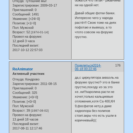
божатся что титан - ржавчины
Откуда:
Тутошние мы!
ни на одной нет.
Зарегистрирован
: 2009-03-17
Приглашений:
0
Давай общие фотки банки.
Сообщений:
1491
Интересно чего у народа
Уважение:
[+24/-0]
растёт!! Свою тоже на днях
Позитив:
[+1/-0]
пофотаю и вывешу, а то
Пол:
Мужской
Возраст:
52
чтото совсем на форуме
[1974-01-14]
Провел на форуме:
грустно.
12 дней 3 часа
Последний визит:
2017-10-12 22:57:03
Поделиться
2014-
176
ReAnimator
06-18 00:22:46
Активный участник
да,с циркулятора акваэль.на
Откуда:
Кондрово
форуме грустно?-это в банке
Зарегистрирован
: 2011-08-15
грустно,походу из-за это
Приглашений:
0
хе..ни!!!каролина расти не
Сообщений:
325
хочет,только кальциевые
Уважение:
[+0/-0]
отложения,хотя Са 400,КН
Позитив:
[+0/-0]
Пол:
Мужской
9,фосфатов нету,а даже
Возраст:
39
[1987-08-02]
хиднопора без полипов
Провел на форуме:
стоит.акры что есть ушли в
13 дней 18 часов
коричневый(((
Последний визит:
2017-08-11 12:17:46