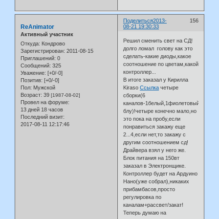
Поделиться
2013-
156
ReAnimator
08-21 19:30:33
Активный участник
Решил сменить свет на СД!
Откуда:
Кондрово
долго ломал голову как это
Зарегистрирован
: 2011-08-15
сделать-какие диоды,какое
Приглашений:
0
соотношение по цветам,какой
Сообщений:
325
контроллер...
Уважение:
[+0/-0]
В итоге заказал у Кирилла
Позитив:
[+0/-0]
Пол:
Мужской
Kiraso
Ссылка
четыре
Возраст:
39
[1987-08-02]
сборки(6
Провел на форуме:
каналов-1белый,1фиолетовый,1красн
13 дней 18 часов
блу)!четыре конечно мало,но
Последний визит:
это пока на пробу,если
2017-08-11 12:17:46
понравиться закажу еще
2...4,если нет,то закажу с
другим соотношением сд!
Драйвера взял у него же.
Блок питания на 150вт
заказал в Электронщике.
Контроллер будет на Ардуино
Нано(уже собрал),никаких
прибамбасов,просто
регулировка по
каналам+рассвет/закат!
Теперь думаю на