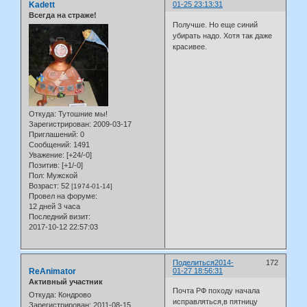
Kadett
01-25 23:13:31
Всегда на страже!
Получше. Но еще синий
убирать надо. Хотя так даже
красивее.
Откуда:
Тутошние мы!
Зарегистрирован
: 2009-03-17
Приглашений:
0
Сообщений:
1491
Уважение:
[+24/-0]
Позитив:
[+1/-0]
Пол:
Мужской
Возраст:
52
[1974-01-14]
Провел на форуме:
12 дней 3 часа
Последний визит:
2017-10-12 22:57:03
Поделиться
2014-
172
ReAnimator
01-27 18:56:31
Активный участник
Почта РФ походу начала
Откуда:
Кондрово
исправляться,в пятницу
Зарегистрирован
: 2011-08-15