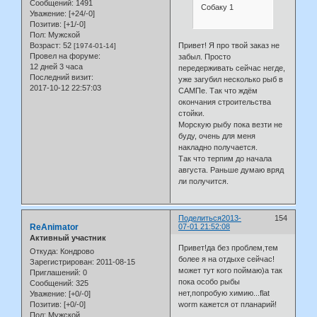
Сообщений:
1491
Собаку 1
Уважение:
[+24/-0]
Позитив:
[+1/-0]
Пол:
Мужской
Возраст:
52
Привет! Я про твой заказ не
[1974-01-14]
Провел на форуме:
забыл. Просто
12 дней 3 часа
передерживать сейчас негде,
Последний визит:
уже загубил несколько рыб в
2017-10-12 22:57:03
САМПе. Так что ждём
окончания строительства
стойки.
Морскую рыбу пока везти не
буду, очень для меня
накладно получается.
Так что терпим до начала
августа. Раньше думаю вряд
ли получится.
Поделиться
2013-
154
ReAnimator
07-01 21:52:08
Активный участник
Привет!да без проблем,тем
Откуда:
Кондрово
более я на отдыхе сейчас!
Зарегистрирован
: 2011-08-15
может тут кого поймаю)а так
Приглашений:
0
пока особо рыбы
Сообщений:
325
нет,попробую химию...flat
Уважение:
[+0/-0]
worm кажется от планарий!
Позитив:
[+0/-0]
Пол:
Мужской