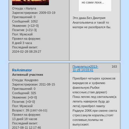
но сами лохи...
Откуда:
г.Калуга
Зарегистрирован
: 2009-03-19
Приглашений:
0
Это дааа.Без Дмитрия
Сообщений:
1052
Анатольевича и такой то
Уважение:
[+12/-0]
матери не разобрался бы.
Позитив:
[+21/-3]
Пол:
Мужской
Провел на форуме:
8 дней 3 часа
Последний визит:
2024-02-28 08:29:27
Поделиться
2013-
163
ReAnimator
11-28 14:03:41
Активный участник
Приобрел четырех хромисов
Откуда:
Кондрово
виридисов и эуфилию
Зарегистрирован
: 2011-08-15
факельную.Рыбки
Приглашений:
0
классные,стаю держат)
Сообщений:
325
Пока леплю лед светильник(а
Уважение:
[+0/-0]
лепить наверное буду до
Позитив:
[+0/-0]
Пол:
Мужской
лета),приобрел лампу
Возраст:
39
[1987-08-02]
Радиум 20КК.при смене света
Провел на форуме:
стрессанули кораллы,стоят
13 дней 18 часов
сопливые,полипы не
Последний визит:
выпускают.
2017-08-11 12:17:46