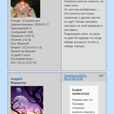
потрепал конечно немного, но
сами лохи...
Но зато как разобрались.....
Это конечно ни в какое
сравнение с другим светом
Откуда:
Тутошние мы!
не идёт! Теперь противно
Зарегистрирован
: 2009-03-17
смотреть на свой аквариум и
Приглашений:
0
уже давно..
Сообщений:
1491
Подумываю слить, но жена
Уважение:
[+24/-0]
не даёт! В надежде что когда
Позитив:
[+1/-0]
нибудь возьмусь за него и
Пол:
Мужской
наведу порядок.
Возраст:
52
[1974-01-14]
Провел на форуме:
12 дней 3 часа
Последний визит:
2017-10-12 22:57:03
Поделиться
2013-
162
Андрей
08-24 08:10:06
Модератор
Kadett
написал(а):
Нервов нам тот
Пасифик
потрепал
конечно немного,