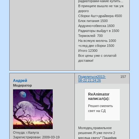
радиаторами-какие купить...
В принципе вышло не так уж
дорого
Сборки 4шт+драйвера 4500
Блок питания 1500
Ардуино+обвеска 1600
Радиаторы выйдут в 1500
Термоклей 700
На всякую мелочь 1000
+след две сборки 1500
Итого 12300
Все цены уже с оплатой
доставки!
Поделиться
2013-
157
Андрей
08-22 21:24:26
Модератор
ReAnimator
написал(а):
Решил сменить
свет на СД
Молодец,правильное
Откуда:
г.Калуга
решение.Я уже почти 2
Зарегистрирован
: 2009-03-19
месяца свечу" Пацифик