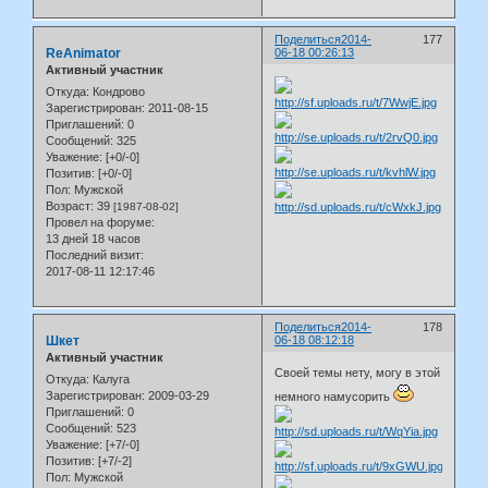
Поделиться
2014-
177
ReAnimator
06-18 00:26:13
Активный участник
Откуда:
Кондрово
Зарегистрирован
: 2011-08-15
Приглашений:
0
Сообщений:
325
Уважение:
[+0/-0]
Позитив:
[+0/-0]
Пол:
Мужской
Возраст:
39
[1987-08-02]
Провел на форуме:
13 дней 18 часов
Последний визит:
2017-08-11 12:17:46
Поделиться
2014-
178
Шкет
06-18 08:12:18
Активный участник
Своей темы нету, могу в этой
Откуда:
Калуга
Зарегистрирован
: 2009-03-29
немного намусорить
Приглашений:
0
Сообщений:
523
Уважение:
[+7/-0]
Позитив:
[+7/-2]
Пол:
Мужской