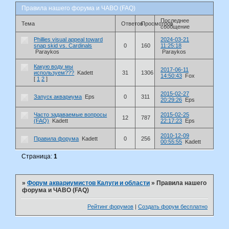
Правила нашего форума и ЧАВО (FAQ)
Последнее
Тема
Ответов
Просмотров
сообщение
Phillies visual appeal toward
2024-03-21
snap skid vs. Cardinals
0
160
11:25:18
Paraykos
Paraykos
Какую воду мы
2017-06-11
используем???
Kadett
31
1306
14:50:43
Fox
[
1
2
]
2015-02-27
Запуск аквариума
Eps
0
311
20:29:26
Eps
Часто задаваемые вопросы
2015-02-25
12
787
(FAQ)
Kadett
22:17:23
Eps
2010-12-09
Правила форума
Kadett
0
256
00:55:55
Kadett
Страница:
1
»
Форум аквариумистов Калуги и области
»
Правила нашего
форума и ЧАВО (FAQ)
Рейтинг форумов
|
Создать форум бесплатно