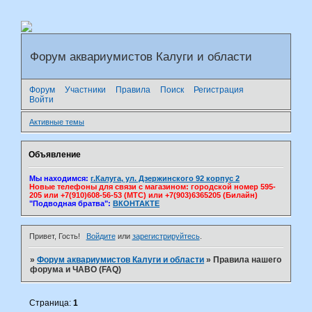
Форум аквариумистов Калуги и области
Форум
Участники
Правила
Поиск
Регистрация
Войти
Активные темы
Объявление
Мы находимся:
г.Калуга, ул. Дзержинского 92 корпус 2
Новые телефоны для связи с магазином: городской номер 595-
205 или +7(910)608-56-53 (МТС) или +7(903)6365205 (Билайн)
"Подводная братва":
ВКОНТАКТЕ
Привет, Гость!
Войдите
или
зарегистрируйтесь
.
»
Форум аквариумистов Калуги и области
»
Правила нашего
форума и ЧАВО (FAQ)
Страница:
1