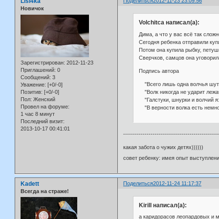
Lisi4ka
Поделиться
2012-11-23 23:09:56
Новичок
Volchitca написал(а):
Дима, а что у вас всё так слож
Сегодня ребенка отправили купи
Потом она купила рыбку, петушк
Сверчков, самцов она уговорила
Зарегистрирован
: 2012-11-23
Приглашений:
0
Подпись автора
Сообщений:
3
"Всего лишь одна волчья шутк
Уважение:
[+0/-0]
"Волк никогда не ударит лежаче
Позитив:
[+0/-0]
Пол:
Женский
"Галстуки, шнурки и волчий я
Провел на форуме:
"В верности волка есть немного
1 час 8 минут
Последний визит:
2013-10-17 00:41:01
------------------------------------------------
какая забота о чужих детях))))))
совет ребенку: имея опыт выступлени
Kadett
Поделиться
2012-11-24 11:17:37
Всегда на страже!
Kirill написал(а):
а каридорасов леопардовых и м