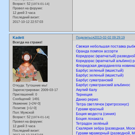
Возраст:
52
[1974-01-14]
Провел на форуме:
12 дней 3 часа
Последний визит:
2017-10-12 22:57:03
Kadett
Поделиться
2013-02-02 09:29:19
Всегда на страже!
Свежая небольшая поставка рыб
Оранда помпон ассорти
Коридорас (крапчатый) разводно
Коридорас (крапчатый альбино) 
Флоридская джорданелла новинк
Барбус зеленый (мшистый)
Барбус зеленый (мшистый)
Барбус суматранский
Барбус суматранский альбинос
Откуда:
Тутошние мы!
Акулий балу
Зарегистрирован
: 2009-03-17
Тернеция
Приглашений:
0
Сообщений:
1491
Данио рерио
Уважение:
[+24/-0]
Тетра светлячок (эритрозонус)
Позитив:
[+1/-0]
Гурами красный
Пол:
Мужской
Боция модеста (синия)
Возраст:
52
[1974-01-14]
Боция лохаката
Провел на форуме:
Тетрадон зелёный
12 дней 3 часа
Скалярия зебра (разводная, Моск
Последний визит:
Гурами мраморный (разводной, М