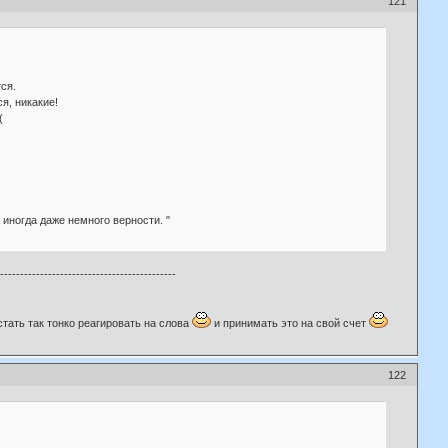
121
ся.
я, никакие!
(
 иногда даже немного верности. "
---------------------------------------------
тать так тонко реагировать на слова
и принимать это на свой счет
122