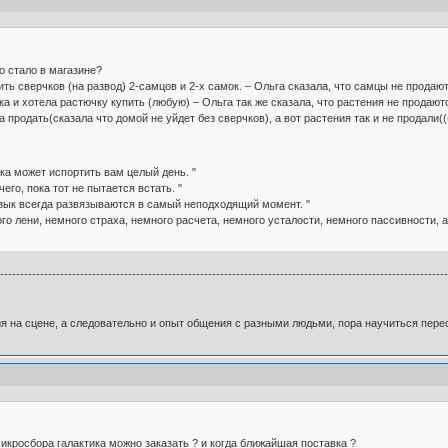
но стало в магазине?
ть сверчков (на развод) 2-самцов и 2-х самок. – Ольга сказала, что самцы не продают
а и хотела растючку купить (любую) – Ольга так же сказала, что растения не продаютс
 продать(сказала что домой не уйдет без сверчков), а вот растения так и не продали((
а может испортить вам целый день. "
го, пока тот не пытается встать. "
зык всегда развязываются в самый неподходящий момент. "
 лени, немного страха, немного расчета, немного усталости, немного пассивности, а
----------------------------------------------------------------------------------------------------------------
я на сцене, а следовательно и опыт общения с разными людьми, пора научиться перес
икросбора галактика можно заказать ? и когда ближайшая поставка ?