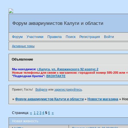
Форум аквариумистов Калуги и области
Форум
Участники
Правила
Поиск
Регистрация
Войти
Активные темы
Объявление
Мы находимся:
г.Калуга, ул. Дзержинского 92 корпус 2
Новые телефоны для связи с магазином: городской номер 595-205 или +7(
"Подводная братва":
ВКОНТАКТЕ
Привет, Гость!
Войдите
или
зарегистрируйтесь
.
»
Форум аквариумистов Калуги и области
»
Новости магазина
»
Нов
Страница:
«
1
2
3
4
5
6
»
Новая живность