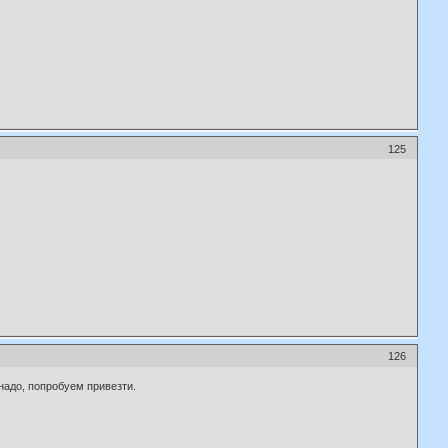
125
126
надо, попробуем привезти.