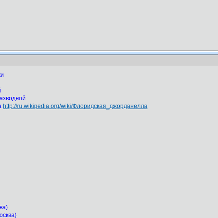
ки
й
разводной
а
http://ru.wikipedia.org/wiki/Флоридская_джорданелла
ва)
осква)