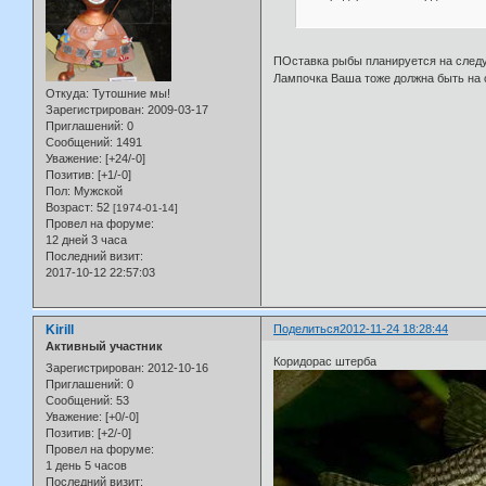
ПОставка рыбы планируется на следу
Лампочка Ваша тоже должна быть на с
Откуда:
Тутошние мы!
Зарегистрирован
: 2009-03-17
Приглашений:
0
Сообщений:
1491
Уважение:
[+24/-0]
Позитив:
[+1/-0]
Пол:
Мужской
Возраст:
52
[1974-01-14]
Провел на форуме:
12 дней 3 часа
Последний визит:
2017-10-12 22:57:03
Kirill
Поделиться
2012-11-24 18:28:44
Активный участник
Коридорас штерба
Зарегистрирован
: 2012-10-16
Приглашений:
0
Сообщений:
53
Уважение:
[+0/-0]
Позитив:
[+2/-0]
Провел на форуме:
1 день 5 часов
Последний визит: