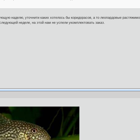
ющую наделю, уточнити каких хотелось бы коридорасов, а то леопардовые растяжимо
ледующей неделе, на этой нам не успели укомплектовать заказ.