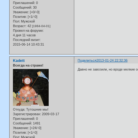
Приглашений:
0
Сообщений:
30
Уважение:
[+0/-0]
Позитив:
[+1/-0]
Пол:
Мужской
Возраст:
42
[1984-04-01]
Провел на форуме:
4 дня 11 часов
Последний визит:
2015-06-14 10:43:31
Kadett
Поделиться
2013-01-24 22:32:36
Всегда на страже!
Давно не завозили, но вроде мелкие 
Откуда:
Тутошние мы!
Зарегистрирован
: 2009-03-17
Приглашений:
0
Сообщений:
1491
Уважение:
[+24/-0]
Позитив:
[+1/-0]
Пол:
Мужской