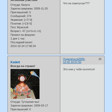
Что на зоантусах???
Откуда:
Калуга
Зарегистрирован
: 2009-11-25
Приглашений:
0
Сообщений:
274
Уважение:
[+7/-0]
Позитив:
[+13/-0]
Пол:
Мужской
Возраст:
47
[1979-01-15]
Провел на форуме:
2 дня 1 час
Последний визит:
2014-10-24 17:06:34
Поделиться
2009-
25
Kadett
12-02 10:57:50
Всегда на страже!
Это они у тебя охотятся!
Откуда:
Тутошние мы!
Зарегистрирован
: 2009-03-17
Приглашений:
0