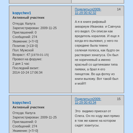
Поделиться
2009-
14
kopychev1
11-29 00:42:32
Активный участник
А я в книге рифовый
Откуда:
Калуга
аквариум Иванова и Савчука
Зарегистрирован
: 2009-11-25
его видел. Он описан как
Приглашений:
0
вредитель кораллов. И еще я
Сообщений:
274
когда его выловил, у него по
Уважение:
[+7/-0]
середине была темно
Позитив:
[+13/-0]
Пол:
Мужской
селеная полоса, как будто он
Возраст:
47
[1979-01-15]
растворил зонатуса. Он был
Провел на форуме:
не коричневый а имнно
2 дня 1 час
красный со щетинками типа
Последний визит:
пиявки, а брал я его
2014-10-24 17:06:34
пинцетом. Во ща фотку из
книги выложу. Вот такой был
и мой!!!
Поделиться
2009-
15
kopychev1
11-29 00:43:34
Активный участник
Это видимо приехал от
Откуда:
Калуга
Олега. Он по ходу жил прямо
Зарегистрирован
: 2009-11-25
в том же камне на котором
Приглашений:
0
сидят зоантусы.
Сообщений:
274
Уважение:
[+7/-0]