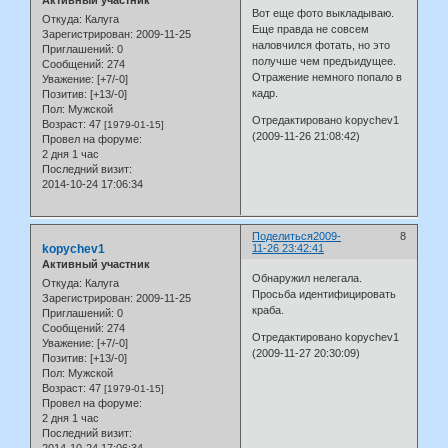
Вот еще фото выкладываю.
Откуда:
Калуга
Еще правда не совсем
Зарегистрирован
: 2009-11-25
наловчился фотать, но это
Приглашений:
0
получше чем предъидущее.
Сообщений:
274
Отражение немного попало в
Уважение:
[+7/-0]
кадр.
Позитив:
[+13/-0]
Пол:
Мужской
Отредактировано kopychev1
Возраст:
47
[1979-01-15]
(2009-11-26 21:08:42)
Провел на форуме:
2 дня 1 час
Последний визит:
2014-10-24 17:06:34
Поделиться
2009-
8
kopychev1
11-26 23:42:41
Активный участник
Обнаружил нелегала.
Откуда:
Калуга
Просьба идентифицировать
Зарегистрирован
: 2009-11-25
краба.
Приглашений:
0
Сообщений:
274
Отредактировано kopychev1
Уважение:
[+7/-0]
(2009-11-27 20:30:09)
Позитив:
[+13/-0]
Пол:
Мужской
Возраст:
47
[1979-01-15]
Провел на форуме:
2 дня 1 час
Последний визит: