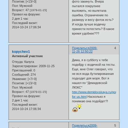
фото закинуть. Вчера
Позитив:
[+13/-0]
Пол:
Мужской
пытался покрупнее
Возраст:
47
[1979-01-15]
выложить, но вылетала
Провел на форуме:
ошибка. Ограничение по
2 дня 1 час
размеру и весу фоток есть?
Последний визит:
И когда лучше водичку
2014-10-24 17:06:34
принести потестить? В какое
время удобнее???
Поделиться
2009-
4
kopychev1
11-26 12:50:22
Активный участник
Дима, я в субботу к тебе
Откуда:
Калуга
подойду с водичкой на тесты.
Зарегистрирован
: 2009-11-25
Еще, мне Олег говорил, что
Приглашений:
0
не вся вода бутилированная
Сообщений:
274
подходит для моря. Вот я
Уважение:
[+7/-0]
нашел по "Демидовской
Позитив:
[+13/-0]
Пол:
Мужской
ЛЮКС"
Возраст:
47
[1979-01-15]
http://www.demidovskaya.ru/good
Провел на форуме:
for us.html
Насколько я
2 дня 1 час
понимаю она подойдет?!
Последний визит:
2014-10-24 17:06:34
Поделиться
2009-
5