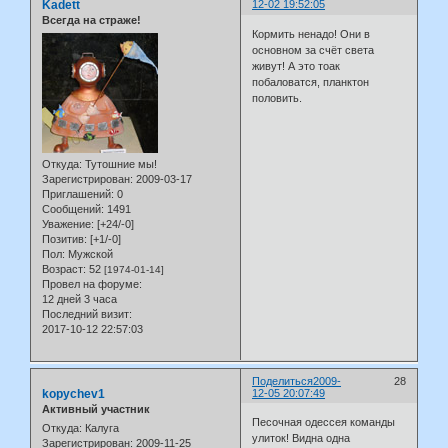
Kadett
12-02 19:52:05
Всегда на страже!
Кормить ненадо! Они в
основном за счёт света
живут! А это тоак
побаловатся, планктон
половить.
Откуда:
Тутошние мы!
Зарегистрирован
: 2009-03-17
Приглашений:
0
Сообщений:
1491
Уважение:
[+24/-0]
Позитив:
[+1/-0]
Пол:
Мужской
Возраст:
52
[1974-01-14]
Провел на форуме:
12 дней 3 часа
Последний визит:
2017-10-12 22:57:03
Поделиться
2009-
28
kopychev1
12-05 20:07:49
Активный участник
Песочная одессея команды
Откуда:
Калуга
улиток! Видна одна
Зарегистрирован
: 2009-11-25