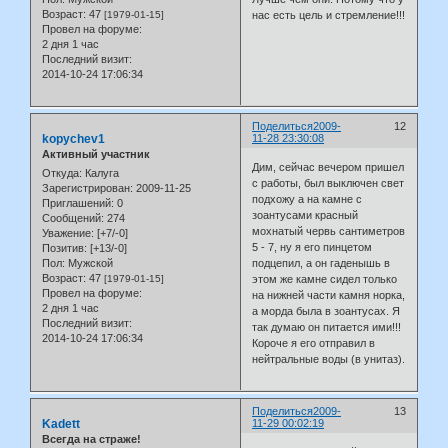
Возраст:
47
[1979-01-15]
нас есть цель и стремление!!!
Провел на форуме:
2 дня 1 час
Последний визит:
2014-10-24 17:06:34
Поделиться
2009-
12
kopychev1
11-28 23:30:08
Активный участник
Дим, сейчас вечером пришел
Откуда:
Калуга
с работы, был выключен свет
Зарегистрирован
: 2009-11-25
подхожу а на камне с
Приглашений:
0
зоантусами красный
Сообщений:
274
мохнатый червь сантиметров
Уважение:
[+7/-0]
5 - 7, ну я его пинцетом
Позитив:
[+13/-0]
Пол:
Мужской
подцепил, а он гаденышь в
Возраст:
47
[1979-01-15]
этом же камне сидел только
Провел на форуме:
на нижней части камня норка,
2 дня 1 час
а морда была в зоантусах. Я
Последний визит:
так думаю он питается ими!!!
2014-10-24 17:06:34
Короче я его отправил в
нейтральные воды (в унитаз).
Поделиться
2009-
13
Kadett
11-29 00:02:19
Всегда на страже!