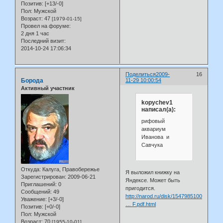
Позитив:
[+13/-0]
Пол:
Мужской
Возраст:
47
[1979-01-15]
Провел на форуме:
2 дня 1 час
Последний визит:
2014-10-24 17:06:34
Поделиться
2009-
16
Борода
11-29 10:00:54
Активный участник
kopychev1
написал(а):
рифовый
аквариум
Иванова и
Савчука
Откуда:
Калуга, Правобережье
Я выложил книжку на
Зарегистрирован
: 2009-06-21
Яндексе. Может быть
Приглашений:
0
пригодится.
Сообщений:
49
http://narod.ru/disk/15479851000/Rifovi
Уважение:
[+3/-0]
… F.pdf.html
Позитив:
[+0/-0]
Пол:
Мужской
Возраст:
70
[1955-10-01]