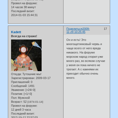
Провел на форуме:
14 часов 38 минут
Последний визит:
2014-01-03 15:44:31
Поделиться
2009-
17
Kadett
11-29 10:25:45
Всегда на страже!
Он и есть! Это
многощетинковый червь и
чаще всего от него вреда
никакого. На форуме
морском народ спорил уже
много раз, во всяком случае
у меня он пока ничего не
трогает. А с камнями их
приходит обычно очень
Откуда:
Тутошние мы!
много.
Зарегистрирован
: 2009-03-17
Приглашений:
0
Сообщений:
1491
Уважение:
[+24/-0]
Позитив:
[+1/-0]
Пол:
Мужской
Возраст:
52
[1974-01-14]
Провел на форуме:
12 дней 3 часа
Последний визит:
2017-10-12 22:57:03