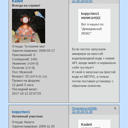
Kadett
11-26 20:03:41
Всегда на страже!
kopychev1
написал(а):
Вот я нашел по
"Демидовской
ЛЮКС"
Откуда:
Тутошние мы!
Если честно запускали
Зарегистрирован
: 2009-03-17
аквариум на простой
Приглашений:
0
водопроводной воде + химия
Сообщений:
1491
API, вроде живёт и нормально
Уважение:
[+24/-0]
себя чуствует!
Позитив:
[+1/-0]
И свой я запускал на простой
Пол:
Мужской
Возраст:
52
воде из МЕТРО, а только
[1974-01-14]
Провел на форуме:
потом поставил установку с
12 дней 3 часа
обратным осмосом.
Последний визит:
2017-10-12 22:57:03
Поделиться
2009-
6
kopychev1
11-26 20:41:35
Активный участник
Откуда:
Калуга
Kadett
Зарегистрирован
: 2009-11-25