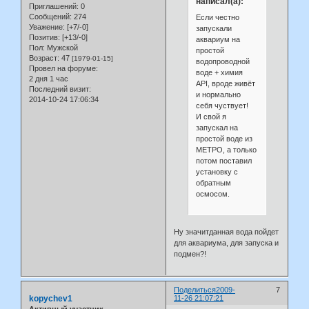
написал(а):
Приглашений:
0
Сообщений:
274
Если честно
Уважение:
[+7/-0]
запускали
Позитив:
[+13/-0]
аквариум на
Пол:
Мужской
простой
Возраст:
47
[1979-01-15]
водопроводной
Провел на форуме:
воде + химия
2 дня 1 час
API, вроде живёт
Последний визит:
и нормально
2014-10-24 17:06:34
себя чуствует!
И свой я
запускал на
простой воде из
МЕТРО, а только
потом поставил
установку с
обратным
осмосом.
Ну значитданная вода пойдет
для аквариума, для запуска и
подмен?!
Поделиться
2009-
7
kopychev1
11-26 21:07:21
Активный участник