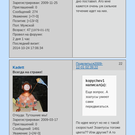
дно поставил. Ато мне
Зарегистрирован
: 2009-11-25
кажется очень уж сильное
Приглашений:
0
течение идет на них.
Сообщений:
274
Уважение:
[+7/-0]
Позитив:
[+13/-0]
Пол:
Мужской
Возраст:
47
[1979-01-15]
Провел на форуме:
2 дня 1 час
Последний визит:
2014-10-24 17:06:34
Поделиться
2009-
22
Kadett
12-01 02:39:22
Всегда на страже!
kopychev1
написал(а):
Еще вопрос. А
зоатусы умеют
сами
передвигаться.
Откуда:
Тутошние мы!
Зарегистрирован
: 2009-03-17
По идее могут но не с такой
Приглашений:
0
скоростью! Зоантусы тогоже
Сообщений:
1491
цвета?? Или другие? А то
Уважение:
[+24/-0]