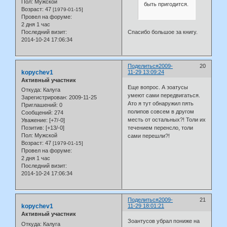
Пол:
Мужской
быть пригодится.
Возраст:
47
[1979-01-15]
Провел на форуме:
2 дня 1 час
Спасибо большое за книгу.
Последний визит:
2014-10-24 17:06:34
Поделиться
2009-
20
kopychev1
11-29 13:09:24
Активный участник
Еще вопрос. А зоатусы
Откуда:
Калуга
умеют сами передвигаться.
Зарегистрирован
: 2009-11-25
Ато я тут обнаружил пять
Приглашений:
0
полипов совсем в другом
Сообщений:
274
месть от остальных?! Толи их
Уважение:
[+7/-0]
течением перенсло, толи
Позитив:
[+13/-0]
Пол:
Мужской
сами перешли?!
Возраст:
47
[1979-01-15]
Провел на форуме:
2 дня 1 час
Последний визит:
2014-10-24 17:06:34
Поделиться
2009-
21
kopychev1
11-29 18:01:21
Активный участник
Зоантусов убрал пониже на
Откуда:
Калуга