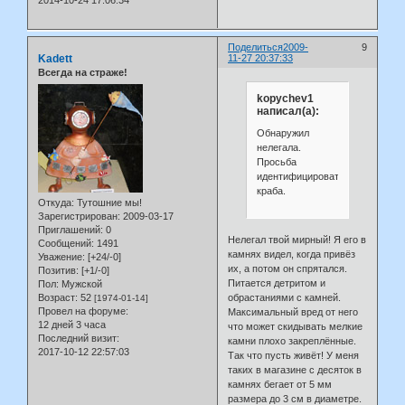
2014-10-24 17:06:34
Поделиться
2009-
9
Kadett
11-27 20:37:33
Всегда на страже!
kopychev1
написал(а):
Обнаружил
нелегала.
Просьба
идентифицировать
краба.
Откуда:
Тутошние мы!
Зарегистрирован
: 2009-03-17
Приглашений:
0
Нелегал твой мирный! Я его в
Сообщений:
1491
камнях видел, когда привёз
Уважение:
[+24/-0]
их, а потом он спрятался.
Позитив:
[+1/-0]
Питается детритом и
Пол:
Мужской
Возраст:
52
обрастаниями с камней.
[1974-01-14]
Провел на форуме:
Максимальный вред от него
12 дней 3 часа
что может скидывать мелкие
Последний визит:
камни плохо закреплённые.
2017-10-12 22:57:03
Так что пусть живёт! У меня
таких в магазине с десяток в
камнях бегает от 5 мм
размера до 3 см в диаметре.