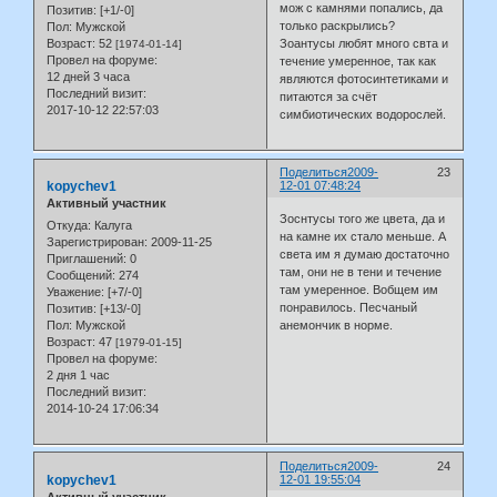
мож с камнями попались, да
Позитив:
[+1/-0]
только раскрылись?
Пол:
Мужской
Возраст:
52
Зоантусы любят много свта и
[1974-01-14]
Провел на форуме:
течение умеренное, так как
12 дней 3 часа
являются фотосинтетиками и
Последний визит:
питаются за счёт
2017-10-12 22:57:03
симбиотических водорослей.
Поделиться
2009-
23
kopychev1
12-01 07:48:24
Активный участник
Зоснтусы того же цвета, да и
Откуда:
Калуга
на камне их стало меньше. А
Зарегистрирован
: 2009-11-25
света им я думаю достаточно
Приглашений:
0
там, они не в тени и течение
Сообщений:
274
там умеренное. Вобщем им
Уважение:
[+7/-0]
понравилось. Песчаный
Позитив:
[+13/-0]
Пол:
Мужской
анемончик в норме.
Возраст:
47
[1979-01-15]
Провел на форуме:
2 дня 1 час
Последний визит:
2014-10-24 17:06:34
Поделиться
2009-
24
kopychev1
12-01 19:55:04
Активный участник