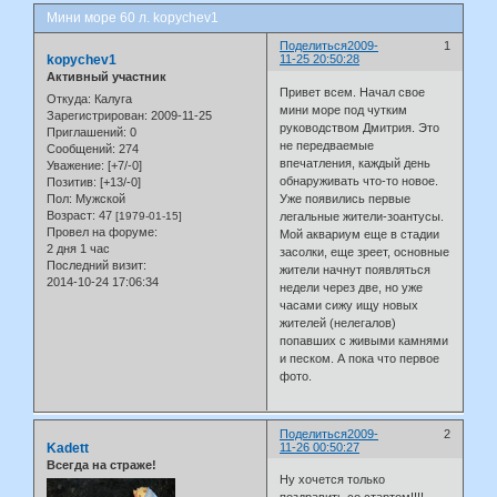
Мини море 60 л. kopychev1
Поделиться
2009-
1
kopychev1
11-25 20:50:28
Активный участник
Привет всем. Начал свое
Откуда:
Калуга
мини море под чутким
Зарегистрирован
: 2009-11-25
руководством Дмитрия. Это
Приглашений:
0
не передваемые
Сообщений:
274
впечатления, каждый день
Уважение:
[+7/-0]
обнаруживать что-то новое.
Позитив:
[+13/-0]
Пол:
Мужской
Уже появились первые
Возраст:
47
[1979-01-15]
легальные жители-зоантусы.
Провел на форуме:
Мой аквариум еще в стадии
2 дня 1 час
засолки, еще зреет, основные
Последний визит:
жители начнут появляться
2014-10-24 17:06:34
недели через две, но уже
часами сижу ищу новых
жителей (нелегалов)
попавших с живыми камнями
и песком. А пока что первое
фото.
Поделиться
2009-
2
Kadett
11-26 00:50:27
Всегда на страже!
Ну хочется только