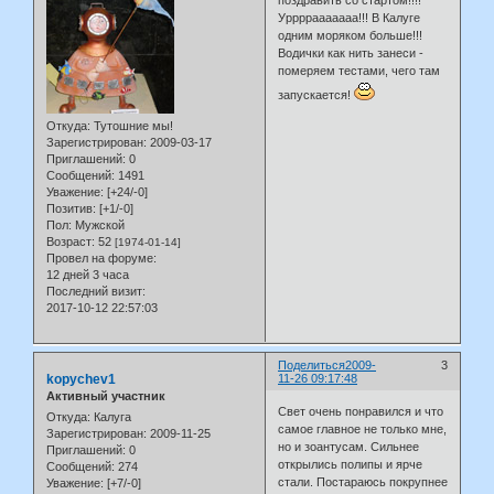
поздравить со стартом!!!!
Уррррааааааа!!! В Калуге
одним моряком больше!!!
Водички как нить занеси -
померяем тестами, чего там
запускается!
Откуда:
Тутошние мы!
Зарегистрирован
: 2009-03-17
Приглашений:
0
Сообщений:
1491
Уважение:
[+24/-0]
Позитив:
[+1/-0]
Пол:
Мужской
Возраст:
52
[1974-01-14]
Провел на форуме:
12 дней 3 часа
Последний визит:
2017-10-12 22:57:03
Поделиться
2009-
3
kopychev1
11-26 09:17:48
Активный участник
Свет очень понравился и что
Откуда:
Калуга
самое главное не только мне,
Зарегистрирован
: 2009-11-25
но и зоантусам. Сильнее
Приглашений:
0
открылись полипы и ярче
Сообщений:
274
стали. Постараюсь покрупнее
Уважение:
[+7/-0]