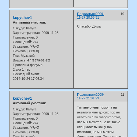
Поделиться
2009-
10
kopychev1
11-27 20:55:31
Активный участник
Спасибо, Дима.
Откуда:
Калуга
Зарегистрирован
: 2009-11-25
Приглашений:
0
Сообщений:
274
Уважение:
[+7/-0]
Позитив:
[+13/-0]
Пол:
Мужской
Возраст:
47
[1979-01-15]
Провел на форуме:
2 дня 1 час
Последний визит:
2014-10-24 17:06:34
Поделиться
2009-
11
kopychev1
11-27 21:01:29
Активный участник
Ты мне очень помог, а на
Откуда:
Калуга
аквалого мне до сих пор не
Зарегистрирован
: 2009-11-25
ответили.Это говорит о том,
Приглашений:
0
что мы может еще не такие
Сообщений:
274
специалисты как у них
Уважение:
[+7/-0]
имеются, но мы можем
Позитив:
[+13/-0]
Пол:
Мужской
Лучше чем они. Потому что у