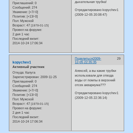
дыхательная трубка!
Приглашений:
0
Сообщений:
274
Отредактировано kopychev1
Уважение:
[+7/-0]
(2009-12-05 20:08:47)
Позитив:
[+13/-0]
Пол:
Мужской
Возраст:
47
[1979-01-15]
Провел на форуме:
2 дня 1 час
Последний визит:
2014-10-24 17:06:34
Поделиться
2009-
29
kopychev1
12-05 22:35:35
Активный участник
Алексей, а вы какие трубки
Откуда:
Калуга
использовали для отвода
Зарегистрирован
: 2009-11-25
воды от помпы в верзхний
Приглашений:
0
отсек аквариума???
Сообщений:
274
Уважение:
[+7/-0]
Отредактировано kopychev1
Позитив:
[+13/-0]
(2009-12-05 22:36:14)
Пол:
Мужской
Возраст:
47
[1979-01-15]
Провел на форуме:
2 дня 1 час
Последний визит:
2014-10-24 17:06:34