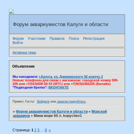
Форум аквариумистов Калуги и области
Форум
Участники
Правила
Поиск
Регистрация
Войти
Активные темы
Объявление
Мы находимся:
г.Калуга, ул. Дзержинского 92 корпус 2
Новые телефоны для связи с магазином: городской номер 595-
205 или +7(910)608-56-53 (МТС) или +7(903)6365205 (Билайн)
"Подводная братва":
ВКОНТАКТЕ
Привет, Гость!
Войдите
или
зарегистрируйтесь
.
»
Форум аквариумистов Калуги и области
»
Морской
аквариум
»
Мини море 60 л. kopychev1
Страница:
1
2
3
…
8
»