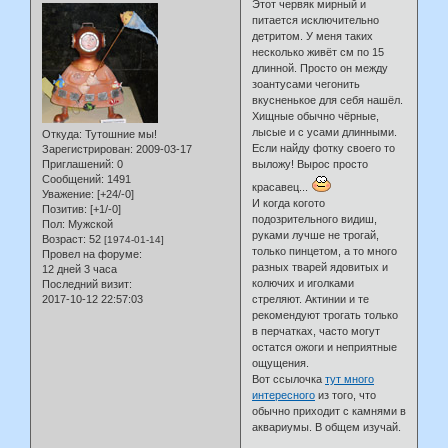
Этот червяк мирный и
питается исключительно
детритом. У меня таких
несколько живёт см по 15
длинной. Просто он между
зоантусами чегонить
вкусненькое для себя нашёл.
Хищные обычно чёрные,
лысые и с усами длинными.
Откуда:
Тутошние мы!
Если найду фотку своего то
Зарегистрирован
: 2009-03-17
Приглашений:
0
выложу! Вырос просто
Сообщений:
1491
красавец...
Уважение:
[+24/-0]
И когда когото
Позитив:
[+1/-0]
подозрительного видиш,
Пол:
Мужской
руками лучше не трогай,
Возраст:
52
[1974-01-14]
только пинцетом, а то много
Провел на форуме:
разных тварей ядовитых и
12 дней 3 часа
колючих и иголками
Последний визит:
2017-10-12 22:57:03
стреляют. Актинии и те
рекомендуют трогать только
в перчатках, часто могут
остатся ожоги и неприятные
ощущения.
Вот ссылочка
тут много
интересного
из того, что
обычно приходит с камнями в
аквариумы. В общем изучай.