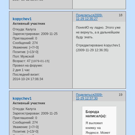
Поделиться
2009-
18
kopychev1
11-29 12:35:27
Активный участник
ПонялЮ ну ладно. Этого уже
Откуда:
Калуга
не вернуть, а в дальнейшем
Зарегистрирован
: 2009-11-25
буду знать.
Приглашений:
0
Сообщений:
274
Отредактировано kopychev1
Уважение:
[+7/-0]
(2009-11-29 12:36:35)
Позитив:
[+13/-0]
Пол:
Мужской
Возраст:
47
[1979-01-15]
Провел на форуме:
2 дня 1 час
Последний визит:
2014-10-24 17:06:34
Поделиться
2009-
19
kopychev1
11-29 12:37:30
Активный участник
Откуда:
Калуга
Борода
Зарегистрирован
: 2009-11-25
написал(а):
Приглашений:
0
Сообщений:
274
Я выложил
Уважение:
[+7/-0]
книжку на
Позитив:
[+13/-0]
Яндексе. Может