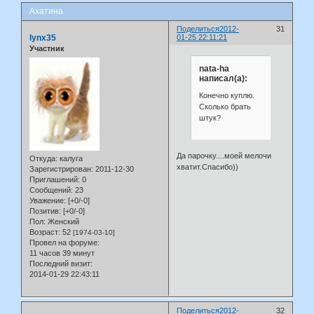
Ахатина
Поделиться
2012-
31
lynx35
01-25 22:11:21
Участник
nata-ha
написал(а):
Конечно куплю.
Сколько брать
штук?
Да парочку....моей мелочи
Откуда:
калуга
хватит.Спасибо))
Зарегистрирован
: 2011-12-30
Приглашений:
0
Сообщений:
23
Уважение:
[+0/-0]
Позитив:
[+0/-0]
Пол:
Женский
Возраст:
52
[1974-03-10]
Провел на форуме:
11 часов 39 минут
Последний визит:
2014-01-29 22:43:11
Поделиться
2012-
32