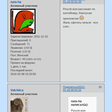
nata-ha
01-26 02:01:39
Активный участник
Рогуля моя рассекает по
контейнеру, благоухая
прополисом
Жаль сфотать нельзя - все
спят...
Зарегистрирован
: 2011-12-15
Приглашений:
0
Сообщений:
71
Уважение:
[+0/-0]
Позитив:
[+2/-0]
Пол:
Женский
Возраст:
44
[1981-10-02]
Провел на форуме:
1 день 1 час
Последний визит:
2016-02-08 15:33:58
Поделиться
2012-
33
Volchitca
01-28 06:54:16
Активный участник
nata-ha
написал(а):
Рогуля моя