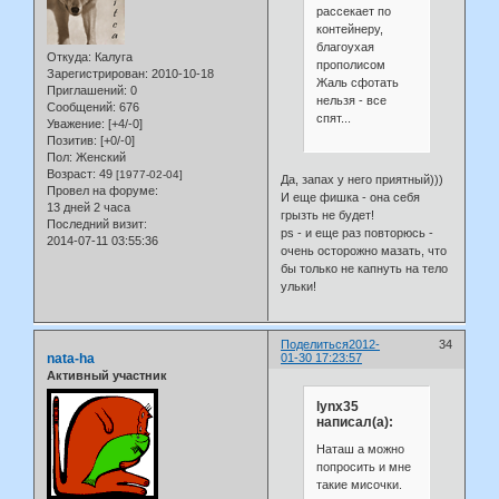
рассекает по
контейнеру,
благоухая
Откуда:
Калуга
прополисом
Зарегистрирован
: 2010-10-18
Жаль сфотать
Приглашений:
0
нельзя - все
Сообщений:
676
спят...
Уважение:
[+4/-0]
Позитив:
[+0/-0]
Пол:
Женский
Возраст:
49
[1977-02-04]
Да, запах у него приятный)))
Провел на форуме:
И еще фишка - она себя
13 дней 2 часа
грызть не будет!
Последний визит:
ps - и еще раз повторюсь -
2014-07-11 03:55:36
очень осторожно мазать, что
бы только не капнуть на тело
ульки!
Поделиться
2012-
34
nata-ha
01-30 17:23:57
Активный участник
lynx35
написал(а):
Наташ а можно
попросить и мне
такие мисочки.