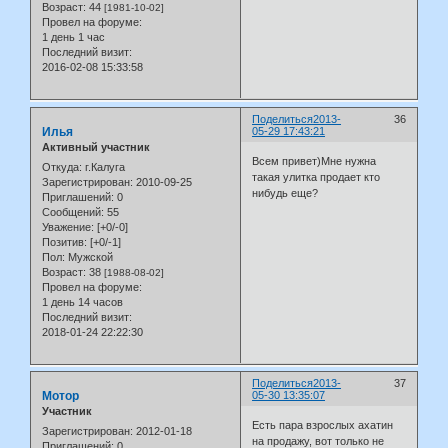
Возраст:
44
[1981-10-02]
Провел на форуме:
1 день 1 час
Последний визит:
2016-02-08 15:33:58
Поделиться
2013-
36
Илья
05-29 17:43:21
Активный участник
Всем привет)Мне нужна
Откуда:
г.Калуга
такая улитка продает кто
Зарегистрирован
: 2010-09-25
нибудь еще?
Приглашений:
0
Сообщений:
55
Уважение:
[+0/-0]
Позитив:
[+0/-1]
Пол:
Мужской
Возраст:
38
[1988-08-02]
Провел на форуме:
1 день 14 часов
Последний визит:
2018-01-24 22:22:30
Поделиться
2013-
37
Мотор
05-30 13:35:07
Участник
Есть пара взрослых ахатин
Зарегистрирован
: 2012-01-18
на продажу, вот только не
Приглашений:
0