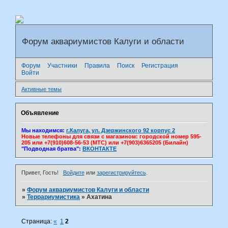
Форум аквариумистов Калуги и области
Форум
Участники
Правила
Поиск
Регистрация
Войти
Активные темы
Объявление
Мы находимся:
г.Калуга, ул. Дзержинского 92 корпус 2
Новые телефоны для связи с магазином: городской номер 595-
205 или +7(910)608-56-53 (МТС) или +7(903)6365205 (Билайн)
"Подводная братва":
ВКОНТАКТЕ
Привет, Гость!
Войдите
или
зарегистрируйтесь
.
»
Форум аквариумистов Калуги и области
»
Террариумистика
»
Ахатина
Страница:
«
1
2