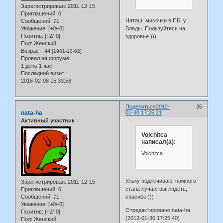
Зарегистрирован
: 2011-12-15
Приглашений:
0
Наташ, мисочки в ПБ, у
Сообщений:
71
Уважение:
[+0/-0]
Влады. Пользуйтесь на
Позитив:
[+2/-0]
здоровье )))
Пол:
Женский
Возраст:
44
[1981-10-02]
Провел на форуме:
1 день 1 час
Последний визит:
2016-02-08 15:33:58
Поделиться
2012-
35
nata-ha
01-30 17:25:21
Активный участник
Volchitca
написал(а):
Volchitca
Ульку подлечиваю, намного
Зарегистрирован
: 2011-12-15
стала лучше выглядеть,
Приглашений:
0
спасибо )))
Сообщений:
71
Уважение:
[+0/-0]
Отредактировано nata-ha
Позитив:
[+2/-0]
(2012-01-30 17:25:40)
Пол:
Женский