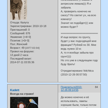
антресоли лежала))) Я и
забрала.
А, проверить конечно не
смогу? Но светит ух, на всю
комнату!
Откуда:
Калуга
Значит не подойдет((( или
Зарегистрирован
: 2010-10-18
можно будет?
Приглашений:
0
Сообщений:
676
===========================
Уважение:
[+4/-0]
И еще вопрос по грунту,
Позитив:
[+0/-0]
будет у вас подходящей мне
Пол:
Женский
фракции? Рублей по 30. Мне
Возраст:
49
[1977-02-04]
ведь нужно 10 кг.
Провел на форуме:
А, то я вообще забыла про
13 дней 2 часа
грунт))))
Последний визит:
Но это уже в следующем году
2014-07-11 03:55:36
буду брать!
Отредактировано Volchitca
(2010-12-26 00:57:50)
Поделиться
2010-
84
Kadett
12-26 09:14:55
Всегда на страже!
Да можно конечно и её
использовать, лампы
хорошие были, только потом