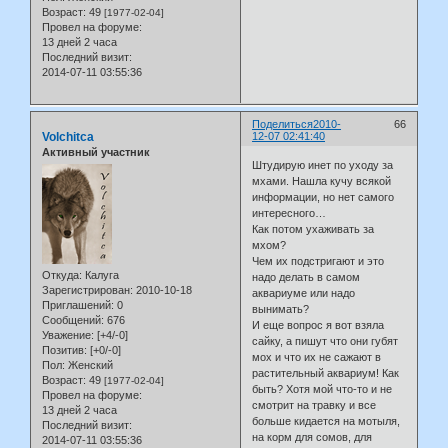
Возраст:
49
[1977-02-04]
Провел на форуме:
13 дней 2 часа
Последний визит:
2014-07-11 03:55:36
Поделиться
2010-
66
Volchitca
12-07 02:41:40
Активный участник
Штудирую инет по уходу за
мхами. Нашла кучу всякой
информации, но нет самого
интересного…
Как потом ухаживать за
мхом?
Чем их подстригают и это
Откуда:
Калуга
надо делать в самом
Зарегистрирован
: 2010-10-18
аквариуме или надо
Приглашений:
0
вынимать?
Сообщений:
676
И еще вопрос я вот взяла
Уважение:
[+4/-0]
сайку, а пишут что они губят
Позитив:
[+0/-0]
мох и что их не сажают в
Пол:
Женский
растительный аквариум! Как
Возраст:
49
[1977-02-04]
быть? Хотя мой что-то и не
Провел на форуме:
смотрит на травку и все
13 дней 2 часа
больше кидается на мотыля,
Последний визит:
на корм для сомов, для
2014-07-11 03:55:36