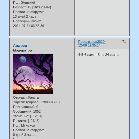
Пол:
Женский
Возраст:
49
[1977-02-04]
Провел на форуме:
13 дней 2 часа
Последний визит:
2014-07-11 03:55:36
Поделиться
2010-
71
Андрей
12-08 11:35:14
Модератор
4-5-6 ламп т5 по 24 ватта.
Откуда:
г.Калуга
Зарегистрирован
: 2009-03-19
Приглашений:
0
Сообщений:
1052
Уважение:
[+12/-0]
Позитив:
[+21/-3]
Пол:
Мужской
Провел на форуме:
8 дней 3 часа