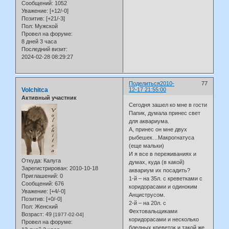
Сообщений:
1052
Уважение:
[+12/-0]
Позитив:
[+21/-3]
Пол:
Мужской
Провел на форуме:
8 дней 3 часа
Последний визит:
2024-02-28 08:29:27
Поделиться
2010-
77
Volchitca
12-17 21:55:00
Активный участник
Сегодня зашел ко мне в гости
Папик, думала принес свет
для аквариума.
А, принес он мне двух
рыбешек…Макрогнатуса
(еще мальки)
И я все в переживаниях и
Откуда:
Калуга
думах, куда (в какой)
Зарегистрирован
: 2010-10-18
аквариум их посадить?
Приглашений:
0
1-й – на 35л. с креветками с
Сообщений:
676
коридорасами и одиноким
Уважение:
[+4/-0]
Анциструсом.
Позитив:
[+0/-0]
2-й – на 20л. с
Пол:
Женский
Фехтовальщиками
Возраст:
49
[1977-02-04]
коридорасами и несколько
Провел на форуме:
бледных креветок и такой же