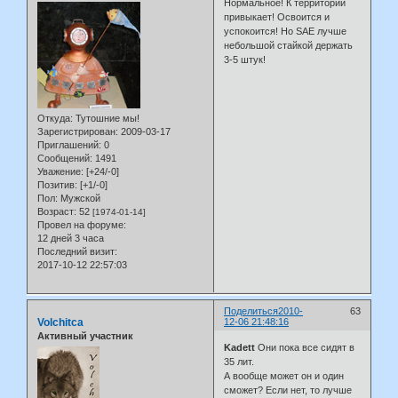
Нормальное! К территории
привыкает! Освоится и
успокоится! Но SAE лучше
небольшой стайкой держать
3-5 штук!
Откуда:
Тутошние мы!
Зарегистрирован
: 2009-03-17
Приглашений:
0
Сообщений:
1491
Уважение:
[+24/-0]
Позитив:
[+1/-0]
Пол:
Мужской
Возраст:
52
[1974-01-14]
Провел на форуме:
12 дней 3 часа
Последний визит:
2017-10-12 22:57:03
Поделиться
2010-
63
Volchitca
12-06 21:48:16
Активный участник
Kadett
Они пока все сидят в
35 лит.
А вообще может он и один
сможет? Если нет, то лучше