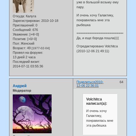
уже в большой возьму ему
пару.
И очень хочу Галактику,
Откуда:
Калуга
понравилась мне эта
Зарегистрирован
: 2010-10-18
рыбешка
Приглашений:
0
Сообщений:
676
=============================
Уважение:
[+4/-0]
Да, и еще борода пошла((((
Позитив:
[+0/-0]
Пол:
Женский
Отредактировано Volchitca
Возраст:
49
[1977-02-04]
(2010-12-06 21:49:11)
Провел на форуме:
13 дней 2 часа
Последний визит:
2014-07-11 03:55:36
Поделиться
2010-
64
Андрей
12-06 22:36:01
Модератор
Volchitca
написал(а):
И очень хочу
Галактику,
понравилась мне
эта рыбешка