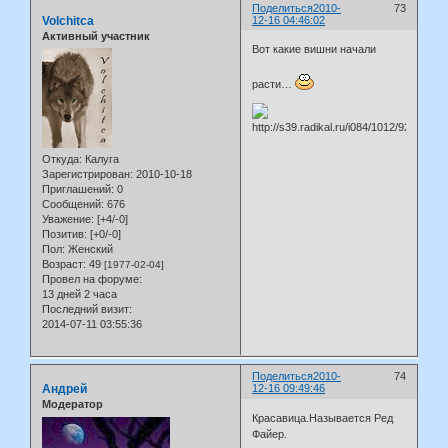
Поделиться
2010-
73
Volchitca
12-16 04:46:02
Активный участник
Вот какие вишни начали
расти…
Откуда:
Калуга
Зарегистрирован
: 2010-10-18
Приглашений:
0
Сообщений:
676
Уважение:
[+4/-0]
Позитив:
[+0/-0]
Пол:
Женский
Возраст:
49
[1977-02-04]
Провел на форуме:
13 дней 2 часа
Последний визит:
2014-07-11 03:55:36
Поделиться
2010-
74
Андрей
12-16 09:49:46
Модератор
Красавица.Называется Ред
Файер.