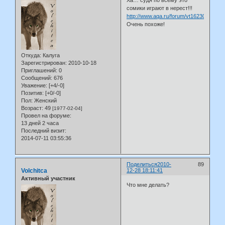
сомики играют в нерест!!!
http://www.aqa.ru/forum/vt162306
Очень похоже!
Откуда:
Калуга
Зарегистрирован
: 2010-10-18
Приглашений:
0
Сообщений:
676
Уважение:
[+4/-0]
Позитив:
[+0/-0]
Пол:
Женский
Возраст:
49
[1977-02-04]
Провел на форуме:
13 дней 2 часа
Последний визит:
2014-07-11 03:55:36
Поделиться
2010-
89
Volchitca
12-28 18:11:41
Активный участник
Что мне делать?