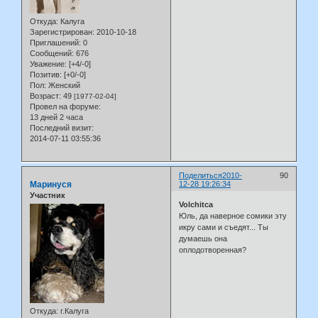
Откуда:
Калуга
Зарегистрирован
: 2010-10-18
Приглашений:
0
Сообщений:
676
Уважение:
[+4/-0]
Позитив:
[+0/-0]
Пол:
Женский
Возраст:
49
[1977-02-04]
Провел на форуме:
13 дней 2 часа
Последний визит:
2014-07-11 03:55:36
Поделиться
2010-
90
Маринуся
12-28 19:26:34
Участник
Volchitca
Юль, да наверное сомики эту
икру сами и съедят... Ты
думаешь она
оплодотворенная?
Откуда:
г.Калуга