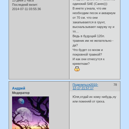
13 дней 2 часа
одинокий SAE (Санек)))
Последний визит:
В инете узнала, что им
2014-07-11 03:55:36
необходим песок и аквариум
от 70 см. что они
закапываются в грунт,
выскальзывают наружу ну и
тп…
Ведь в будущий 120л.
травник им не желательно -
да?
Что будет со мхом и
покровной травкой?
И как они отнесутся к
креветкам?
Поделиться
2010-
78
Андрей
12-17 21:57:17
Модератор
Юля,отдай их кому нибудь,ну
или поменяй от греха.