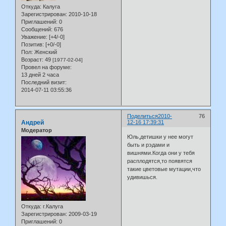
Откуда:
Калуга
Зарегистрирован
: 2010-10-18
Приглашений:
0
Сообщений:
676
Уважение:
[+4/-0]
Позитив:
[+0/-0]
Пол:
Женский
Возраст:
49
[1977-02-04]
Провел на форуме:
13 дней 2 часа
Последний визит:
2014-07-11 03:55:36
Поделиться
2010-
76
Андрей
12-16 17:39:31
Модератор
Юль,детишки у нее могут
быть и рэдами и
вишнями.Когда они у тебя
расплодятся,то появятся
такие цветовые мутации,что
удивишься.
Откуда:
г.Калуга
Зарегистрирован
: 2009-03-19
Приглашений:
0