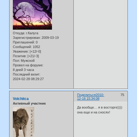
Откуда:
г.Калуга
Зарегистрирован
: 2009-03-19
Приглашений:
0
Сообщений:
1052
Уважение:
[+12/-0]
Позитив:
[+21/-3]
Пол:
Мужской
Провел на форуме:
8 дней 3 часа
Последний визит:
2024-02-28 08:29:27
Поделиться
2010-
75
Volchitca
12-16 15:34:08
Активный участник
Да вообще… я в восторге))))
она еще и на сносях!