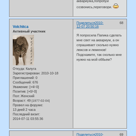
аквариума,попробуй
созвонись,переговори.
Поделиться
2010-
68
Volchitca
12-07 20:50:16
Активный участник
Я попросила Папика сделать
мне свет на аквариум, а он
спрашивает сколько нужно
люксов и люменов!
Подскажите, так сколько мне
нужно на мой оббьем?
Откуда:
Калуга
Зарегистрирован
: 2010-10-18
Приглашений:
0
Сообщений:
676
Уважение:
[+4/-0]
Позитив:
[+0/-0]
Пол:
Женский
Возраст:
49
[1977-02-04]
Провел на форуме:
13 дней 2 часа
Последний визит:
2014-07-11 03:55:36
Поделиться
2010-
69