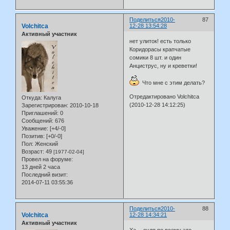
Поделиться
2010-
87
Volchitca
12-28 13:54:28
Активный участник
нет улиток! есть только
Коридорасы крапчатые
сомики 8 шт. и один
Анциструс, ну и креветки!
Что мне с этим делать?
Отредактировано Volchitca
Откуда:
Калуга
(2010-12-28 14:12:25)
Зарегистрирован
: 2010-10-18
Приглашений:
0
Сообщений:
676
Уважение:
[+4/-0]
Позитив:
[+0/-0]
Пол:
Женский
Возраст:
49
[1977-02-04]
Провел на форуме:
13 дней 2 часа
Последний визит:
2014-07-11 03:55:36
Поделиться
2010-
88
Volchitca
12-28 14:34:21
Активный участник
Ха… судя по всему это