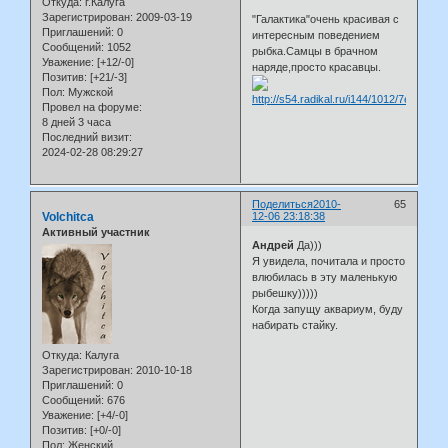
Откуда:
г.Калуга
Зарегистрирован
: 2009-03-19
"Галактика"очень красивая с
Приглашений:
0
интересным поведением
Сообщений:
1052
рыбка.Самцы в брачном
Уважение:
[+12/-0]
наряде,просто красавцы.
Позитив:
[+21/-3]
Пол:
Мужской
Провел на форуме:
8 дней 3 часа
Последний визит:
2024-02-28 08:29:27
Поделиться
2010-
65
Volchitca
12-06 23:18:38
Активный участник
Андрей
Да)))
Я увидела, почитала и просто
влюбилась в эту маленькую
рыбешку)))))
Когда запущу аквариум, буду
набирать стайку.
Откуда:
Калуга
Зарегистрирован
: 2010-10-18
Приглашений:
0
Сообщений:
676
Уважение:
[+4/-0]
Позитив:
[+0/-0]
Пол:
Женский