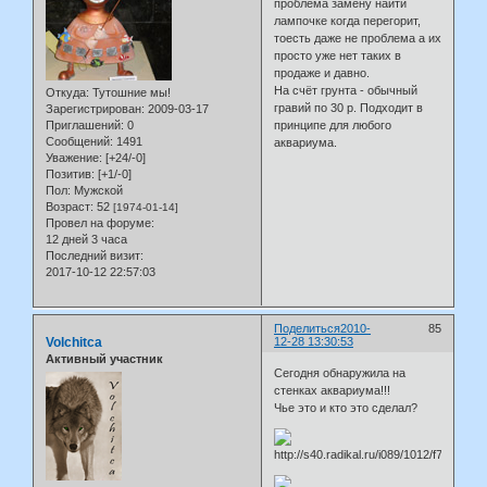
проблема замену найти
лампочке когда перегорит,
тоесть даже не проблема а их
просто уже нет таких в
продаже и давно.
На счёт грунта - обычный
Откуда:
Тутошние мы!
гравий по 30 р. Подходит в
Зарегистрирован
: 2009-03-17
Приглашений:
0
принципе для любого
Сообщений:
1491
аквариума.
Уважение:
[+24/-0]
Позитив:
[+1/-0]
Пол:
Мужской
Возраст:
52
[1974-01-14]
Провел на форуме:
12 дней 3 часа
Последний визит:
2017-10-12 22:57:03
Поделиться
2010-
85
Volchitca
12-28 13:30:53
Активный участник
Сегодня обнаружила на
стенках аквариума!!!
Чье это и кто это сделал?