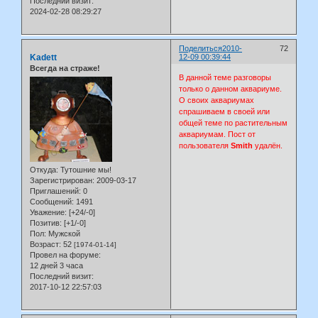
Последний визит:
2024-02-28 08:29:27
Поделиться
2010-
72
Kadett
12-09 00:39:44
Всегда на страже!
В данной теме разговоры
только о данном аквариуме.
О своих аквариумах
спрашиваем в своей или
общей теме по растительным
аквариумам. Пост от
пользователя
Smith
удалён.
Откуда:
Тутошние мы!
Зарегистрирован
: 2009-03-17
Приглашений:
0
Сообщений:
1491
Уважение:
[+24/-0]
Позитив:
[+1/-0]
Пол:
Мужской
Возраст:
52
[1974-01-14]
Провел на форуме:
12 дней 3 часа
Последний визит:
2017-10-12 22:57:03