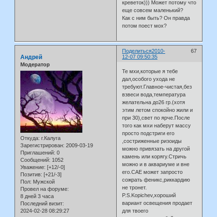
креветок))) Может потому что
еще совсем маленький?
Как с ним быть? Он правда
потом поест мох?
Поделиться
2010-
67
Андрей
12-07 09:50:35
Модератор
Те мхи,которые я тебе
дал,особого ухода не
требуют.Главное-чистая,без
взвеси вода,температура
желательна до26 гр.(хотя
этим летом спокойно жили и
при 30),свет по ярче.После
того как мхи наберут массу
просто подстриги его
Откуда:
г.Калуга
,состриженные ризоиды
Зарегистрирован
: 2009-03-19
можно привязать на другой
Приглашений:
0
камень или корягу.Стричь
Сообщений:
1052
можно и в аквариуме и вне
Уважение:
[+12/-0]
его.САЕ может запросто
Позитив:
[+21/-3]
сожрать феникс,риккардию
Пол:
Мужской
не тронет.
Провел на форуме:
P.S.Kopichev,хороший
8 дней 3 часа
вариант освещения продает
Последний визит:
2024-02-28 08:29:27
для твоего