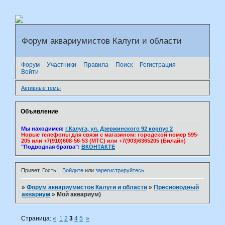
Форум аквариумистов Калуги и области
Форум
Участники
Правила
Поиск
Регистрация
Войти
Активные темы
Объявление
Мы находимся:
г.Калуга, ул. Дзержинского 92 корпус 2
Новые телефоны для связи с магазином: городской номер 595-
205 или +7(910)608-56-53 (МТС) или +7(903)6365205 (Билайн)
"Подводная братва":
ВКОНТАКТЕ
Привет, Гость!
Войдите
или
зарегистрируйтесь
.
»
Форум аквариумистов Калуги и области
»
Пресноводный
аквариум
»
Мой аквариум)
Страница:
«
1
2
3
4
5
»