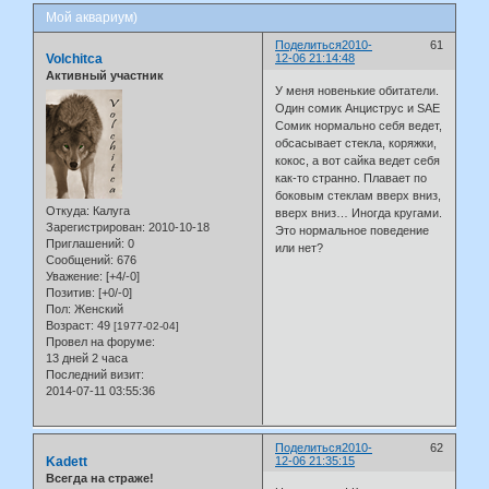
Мой аквариум)
Поделиться
2010-
61
Volchitca
12-06 21:14:48
Активный участник
У меня новенькие обитатели.
Один сомик Анциструс и SAE
Сомик нормально себя ведет,
обсасывает стекла, коряжки,
кокос, а вот сайка ведет себя
как-то странно. Плавает по
боковым стеклам вверх вниз,
Откуда:
Калуга
вверх вниз… Иногда кругами.
Зарегистрирован
: 2010-10-18
Это нормальное поведение
Приглашений:
0
или нет?
Сообщений:
676
Уважение:
[+4/-0]
Позитив:
[+0/-0]
Пол:
Женский
Возраст:
49
[1977-02-04]
Провел на форуме:
13 дней 2 часа
Последний визит:
2014-07-11 03:55:36
Поделиться
2010-
62
Kadett
12-06 21:35:15
Всегда на страже!