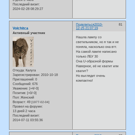
Последний визит:
2024-02-28 08:29:27
Поделиться
2010-
81
Volchitca
12-25 21:07:19
Активный участник
Нашла лампу со
светильником, но я так и не
поняла, насколько она втт.
На самой лампе написано
только ЛБУ 30
Она U-образной формы
Наверное, её не хватит или
Откуда:
Калуга
хватит?
Зарегистрирован
: 2010-10-18
Но выглядит очень
Приглашений:
0
компактно!
Сообщений:
676
Уважение:
[+4/-0]
Позитив:
[+0/-0]
Пол:
Женский
Возраст:
49
[1977-02-04]
Провел на форуме:
13 дней 2 часа
Последний визит:
2014-07-11 03:55:36