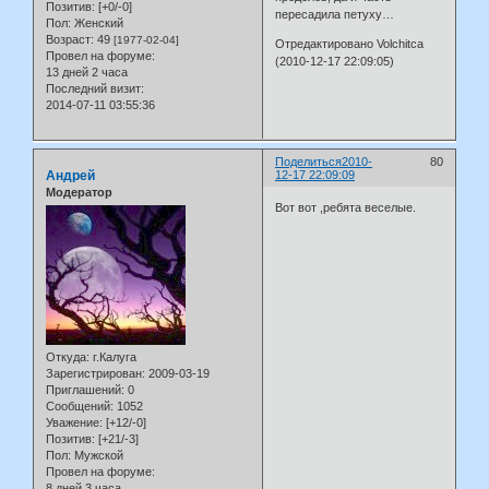
Позитив:
[+0/-0]
пересадила петуху…
Пол:
Женский
Возраст:
49
[1977-02-04]
Отредактировано Volchitca
Провел на форуме:
(2010-12-17 22:09:05)
13 дней 2 часа
Последний визит:
2014-07-11 03:55:36
Поделиться
2010-
80
Андрей
12-17 22:09:09
Модератор
Вот вот ,ребята веселые.
Откуда:
г.Калуга
Зарегистрирован
: 2009-03-19
Приглашений:
0
Сообщений:
1052
Уважение:
[+12/-0]
Позитив:
[+21/-3]
Пол:
Мужской
Провел на форуме:
8 дней 3 часа