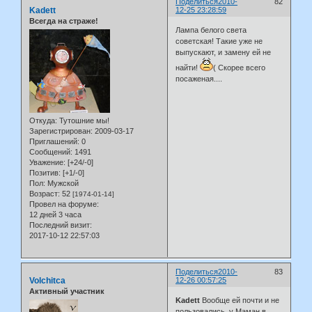
Поделиться
2010-
82
Kadett
12-25 23:28:59
Всегда на страже!
Лампа белого света
советская! Такие уже не
выпускают, и замену ей не
найти!
( Скорее всего
посаженая....
Откуда:
Тутошние мы!
Зарегистрирован
: 2009-03-17
Приглашений:
0
Сообщений:
1491
Уважение:
[+24/-0]
Позитив:
[+1/-0]
Пол:
Мужской
Возраст:
52
[1974-01-14]
Провел на форуме:
12 дней 3 часа
Последний визит:
2017-10-12 22:57:03
Поделиться
2010-
83
Volchitca
12-26 00:57:25
Активный участник
Kadett
Вообще ей почти и не
пользовались, у Маман в