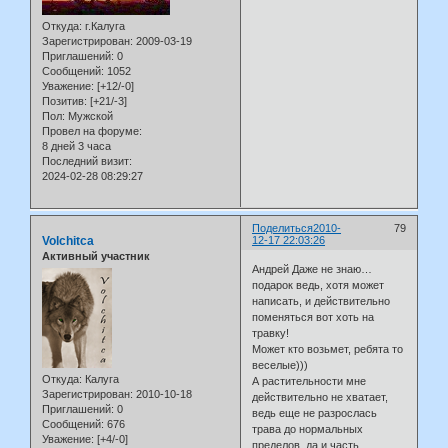
Откуда:
г.Калуга
Зарегистрирован
: 2009-03-19
Приглашений:
0
Сообщений:
1052
Уважение:
[+12/-0]
Позитив:
[+21/-3]
Пол:
Мужской
Провел на форуме:
8 дней 3 часа
Последний визит:
2024-02-28 08:29:27
Поделиться
2010-
79
Volchitca
12-17 22:03:26
Активный участник
Андрей Даже не знаю…
подарок ведь, хотя может
написать, и действительно
поменяться вот хоть на
травку!
Может кто возьмет, ребята то
веселые)))
Откуда:
Калуга
А растительности мне
Зарегистрирован
: 2010-10-18
действительно не хватает,
Приглашений:
0
ведь еще не разрослась
Сообщений:
676
трава до нормальных
Уважение:
[+4/-0]
пределов, да и часть