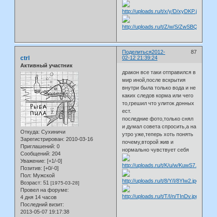
Поделиться
2012-
87
ctrl
02-12 21:39:24
Активный участник
дракон все таки отправился в
мир иной,после вскрытия
внутри была только вода и не
каких следов корма или чего
то,грешил что улиток донных
ест.
последние фото,только снял
и думал совета спросить,а на
Откуда:
Сухиничи
утро уже,теперь хоть понять
Зарегистрирован
: 2010-03-16
почему,второй жив и
Приглашений:
0
нормально чувствует себя
Сообщений:
204
Уважение:
[+1/-0]
Позитив:
[+0/-0]
Пол:
Мужской
Возраст:
51
[1975-03-28]
Провел на форуме:
4 дня 14 часов
Последний визит:
2013-05-07 19:17:38