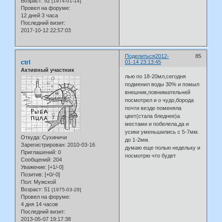
Возраст:
52
[1974-01-14]
Провел на форуме:
12 дней 3 часа
Последний визит:
2017-10-12 22:57:03
Поделиться
2012-
85
ctrl
01-14 23:13:45
Активный участник
лью по 18-20мл,сегодня
подменил воды 30% и помыл
внешник,повнимательней
посмотрел и о чудо,борода
почти везде поменяла
цвет(стала бледнее)а
местами и побелела,да и
усики уменьшились с 5-7мм.
Откуда:
Сухиничи
до 1-2мм.
Зарегистрирован
: 2010-03-16
думаю еще полью недельку и
Приглашений:
0
посмотрю что будет
Сообщений:
204
Уважение:
[+1/-0]
Позитив:
[+0/-0]
Пол:
Мужской
Возраст:
51
[1975-03-28]
Провел на форуме:
4 дня 14 часов
Последний визит:
2013-05-07 19:17:38