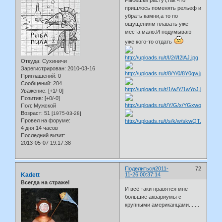
пришлось поменять рельеф и
убрать камни,а то по
ощущениям плавать уже
места мало.И подумываю
уже кого-то отдать
Откуда:
Сухиничи
Зарегистрирован
: 2010-03-16
Приглашений:
0
Сообщений:
204
Уважение:
[+1/-0]
Позитив:
[+0/-0]
Пол:
Мужской
Возраст:
51
[1975-03-28]
Провел на форуме:
4 дня 14 часов
Последний визит:
2013-05-07 19:17:38
Поделиться
2011-
72
Kadett
11-26 00:37:14
Всегда на страже!
И всё таки нравятся мне
большие аквариумы с
крупными американцами.......