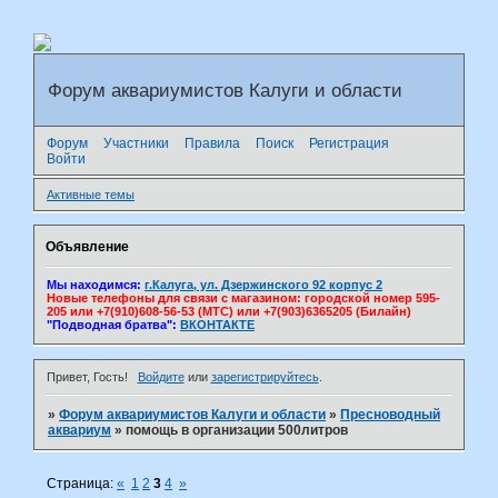
Форум аквариумистов Калуги и области
Форум
Участники
Правила
Поиск
Регистрация
Войти
Активные темы
Объявление
Мы находимся:
г.Калуга, ул. Дзержинского 92 корпус 2
Новые телефоны для связи с магазином: городской номер 595-
205 или +7(910)608-56-53 (МТС) или +7(903)6365205 (Билайн)
"Подводная братва":
ВКОНТАКТЕ
Привет, Гость!
Войдите
или
зарегистрируйтесь
.
»
Форум аквариумистов Калуги и области
»
Пресноводный
аквариум
»
помощь в организации 500литров
Страница:
«
1
2
3
4
»