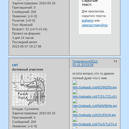
Скрытый
Зарегистрирован
: 2010-03-16
текст:
Приглашений:
0
Для просмотра
Сообщений:
204
скрытого текста -
Уважение:
[+1/-0]
войдите
или
Позитив:
[+0/-0]
Пол:
Мужской
зарегистрируйтесь
.
Возраст:
51
[1975-03-28]
Провел на форуме:
4 дня 14 часов
Последний визит:
2013-05-07 19:17:38
Поделиться
2012-
74
ctrl
01-11 23:23:34
Активный участник
кстати вопрос,что то дракон
полный дуже-что с ним
Откуда:
Сухиничи
Зарегистрирован
: 2010-03-16
Приглашений:
0
Сообщений:
204
Уважение:
[+1/-0]