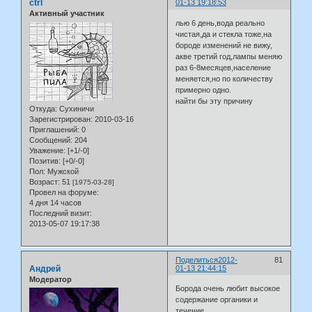
ctrl
01-13 19:18:53
Активный участник
лью 6 день,вода реально
чистая,да и стекла тоже,на
бороде изменений не вижу,
акве третий год,лампы меняю
раз 6-8месяцев,население
меняется,но по количеству
примерно одно.
найти бы эту причину
Откуда:
Сухиничи
Зарегистрирован
: 2010-03-16
Приглашений:
0
Сообщений:
204
Уважение:
[+1/-0]
Позитив:
[+0/-0]
Пол:
Мужской
Возраст:
51
[1975-03-28]
Провел на форуме:
4 дня 14 часов
Последний визит:
2013-05-07 19:17:38
Поделиться
2012-
81
Андрей
01-13 21:44:15
Модератор
Борода очень любит высокое
содержание органики и
течение.