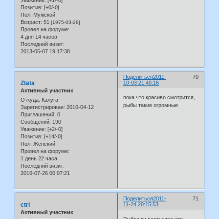
Уважение:
[+1/-0]
Позитив:
[+0/-0]
Пол:
Мужской
Возраст:
51
[1975-03-28]
Провел на форуме:
4 дня 14 часов
Последний визит:
2013-05-07 19:17:38
Поделиться
2011-
70
Ztata
10-03 21:40:16
Активный участник
пока что красиво смотрится,
Откуда:
Калуга
рыбы такие огромные
Зарегистрирован
: 2010-04-12
Приглашений:
0
Сообщений:
190
Уважение:
[+2/-0]
Позитив:
[+14/-0]
Пол:
Женский
Провел на форуме:
1 день 22 часа
Последний визит:
2016-07-26 00:07:21
Поделиться
2011-
71
ctrl
11-24 20:15:53
Активный участник
Рыбешки растут,так что