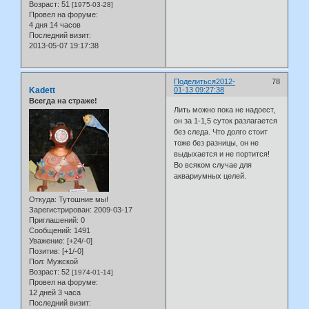
Возраст:
51
[1975-03-28]
Провел на форуме:
4 дня 14 часов
Последний визит:
2013-05-07 19:17:38
Поделиться
2012-
78
Kadett
01-13 09:27:38
Всегда на страже!
Лить можно пока не надоест,
он за 1-1,5 суток разлагается
без следа. Что долго стоит
тоже без разницы, он не
выдыхается и не портится!
Во всяком случае для
аквариумных целей.
Откуда:
Тутошние мы!
Зарегистрирован
: 2009-03-17
Приглашений:
0
Сообщений:
1491
Уважение:
[+24/-0]
Позитив:
[+1/-0]
Пол:
Мужской
Возраст:
52
[1974-01-14]
Провел на форуме:
12 дней 3 часа
Последний визит: