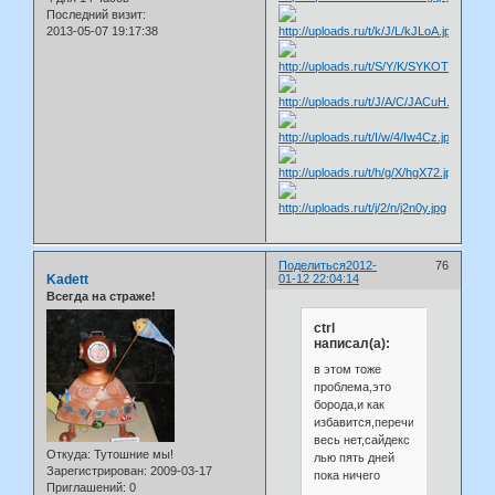
Последний визит:
2013-05-07 19:17:38
Поделиться
2012-
76
Kadett
01-12 22:04:14
Всегда на страже!
ctrl
написал(а):
в этом тоже
проблема,это
борода,и как
избавится,перечитал
весь нет,сайдекс
Откуда:
Тутошние мы!
лью пять дней
Зарегистрирован
: 2009-03-17
пока ничего
Приглашений:
0