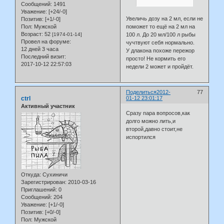
Сообщений:
1491
Уважение:
[+24/-0]
Увеличь дозу на 2 мл, если не
Позитив:
[+1/-0]
поможет то ещё на 2 мл на
Пол:
Мужской
Возраст:
52
100 л. До 20 мл/100 л рыбы
[1974-01-14]
Провел на форуме:
чучтвуют себя нормально.
12 дней 3 часа
У длакона похоже пережор
Последний визит:
просто! Не кормить его
2017-10-12 22:57:03
недели 2 может и пройдёт.
Поделиться
2012-
77
ctrl
01-12 23:01:17
Активный участник
Сразу пара вопросов,как
долго можно лить,и
второй,давно стоит,не
испортился
Откуда:
Сухиничи
Зарегистрирован
: 2010-03-16
Приглашений:
0
Сообщений:
204
Уважение:
[+1/-0]
Позитив:
[+0/-0]
Пол:
Мужской