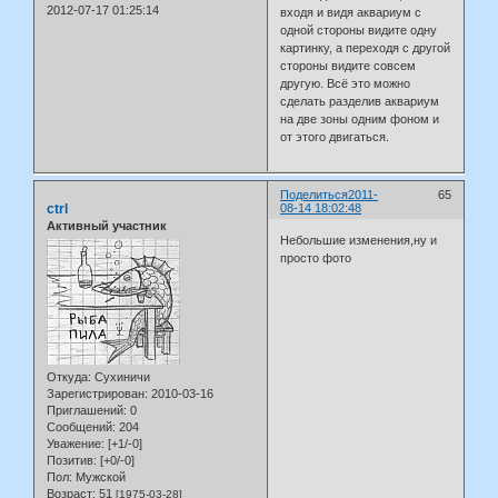
2012-07-17 01:25:14
входя и видя аквариум с
одной стороны видите одну
картинку, а переходя с другой
стороны видите совсем
другую. Всё это можно
сделать разделив аквариум
на две зоны одним фоном и
от этого двигаться.
Поделиться
2011-
65
ctrl
08-14 18:02:48
Активный участник
Небольшие изменения,ну и
просто фото
Откуда:
Сухиничи
Зарегистрирован
: 2010-03-16
Приглашений:
0
Сообщений:
204
Уважение:
[+1/-0]
Позитив:
[+0/-0]
Пол:
Мужской
Возраст:
51
[1975-03-28]