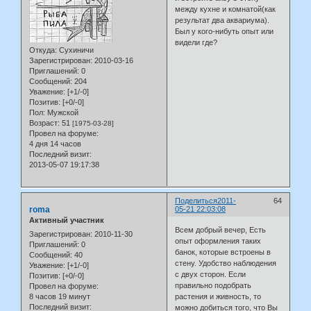
между кухне и комнатой(как
результат два аквариума).
Был у кого-нибуть опыт или
видели где?
Откуда:
Сухиничи
Зарегистрирован
: 2010-03-16
Приглашений:
0
Сообщений:
204
Уважение:
[+1/-0]
Позитив:
[+0/-0]
Пол:
Мужской
Возраст:
51
[1975-03-28]
Провел на форуме:
4 дня 14 часов
Последний визит:
2013-05-07 19:17:38
Поделиться
2011-
64
roma
05-21 22:03:08
Активный участник
Всем добрый вечер, Есть
Зарегистрирован
: 2010-11-30
опыт оформления таких
Приглашений:
0
банок, которые встроены в
Сообщений:
40
стену. Удобство наблюдения
Уважение:
[+1/-0]
с двух сторон. Если
Позитив:
[+0/-0]
правильно подобрать
Провел на форуме:
8 часов 19 минут
растения и живность, то
Последний визит:
можно добиться того, что Вы