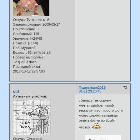
Откуда:
Тутошние мы!
Зарегистрирован
: 2009-03-17
Приглашений:
0
Сообщений:
1491
Уважение:
[+24/-0]
Позитив:
[+1/-0]
Пол:
Мужской
Возраст:
52
[1974-01-14]
Провел на форуме:
12 дней 3 часа
Последний визит:
2017-10-12 22:57:03
Поделиться
2012-
73
ctrl
01-11 23:20:45
Активный участник
сбылась так скажем
мечта,приобрел проф.
зеркалку и вот просто фото
моего хозяйства,правда
резать фотки по 20мб.
жестко.
Откуда:
Сухиничи