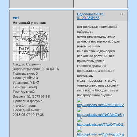
Поделиться
2012-
86
ctrl
01-20 23:34:56
Активный участник
вот результат применения
сайдекса.
помог реально,растения
думаю в восторге,как будет
потом не знаю.
был на птичке,приобрел
несколько растений,все
прижились,кроме
Откуда:
Сухиничи
красного,красивое
Зарегистрирован
: 2010-03-16
продавалось,а привез и
Приглашений:
0
результат.
Сообщений:
204
может подскажет кто,оно
Уважение:
[+1/-0]
живет,только вид ужасный
Позитив:
[+0/-0]
лист после бороды,самый
Пол:
Мужской
пострадавший видимо
Возраст:
51
[1975-03-28]
Провел на форуме:
4 дня 14 часов
Последний визит:
2013-05-07 19:17:38