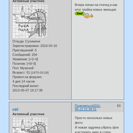
Активный участник
Вчера попал на птичку,и как
итог тройка новых жильцов
Откуда:
Сухиничи
Зарегистрирован
: 2010-03-16
Приглашений:
0
Сообщений:
204
Уважение:
[+1/-0]
Позитив:
[+0/-0]
Пол:
Мужской
Возраст:
51
[1975-03-28]
Провел на форуме:
4 дня 14 часов
Последний визит:
2013-05-07 19:17:38
Поделиться
2011-
63
ctrl
05-21 21:39:31
Активный участник
Просто несколько новых
фото.
И новая задумка убрать фон
и встроить акву в стену