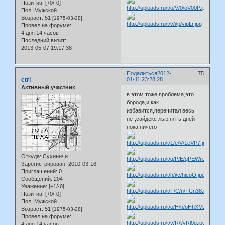
Позитив:
[+0/-0]
Пол:
Мужской
Возраст:
51
[1975-03-28]
Провел на форуме:
4 дня 14 часов
Последний визит:
2013-05-07 19:17:38
Поделиться
2012-
75
ctrl
01-11 23:28:28
Активный участник
в этом тоже проблема,это
борода,и как
избавится,перечитал весь
нет,сайдекс лью пять дней
пока ничего
Откуда:
Сухиничи
Зарегистрирован
: 2010-03-16
Приглашений:
0
Сообщений:
204
Уважение:
[+1/-0]
Позитив:
[+0/-0]
Пол:
Мужской
Возраст:
51
[1975-03-28]
Провел на форуме:
4 дня 14 часов