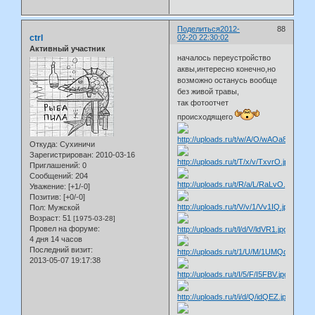
Поделиться
2012-
88
ctrl
02-20 22:30:02
Активный участник
началось переустройство
аквы,интересно конечно,но
возможно останусь вообще
без живой травы,
так фотоотчет
происходящего
Откуда:
Сухиничи
Зарегистрирован
: 2010-03-16
Приглашений:
0
Сообщений:
204
Уважение:
[+1/-0]
Позитив:
[+0/-0]
Пол:
Мужской
Возраст:
51
[1975-03-28]
Провел на форуме:
4 дня 14 часов
Последний визит:
2013-05-07 19:17:38