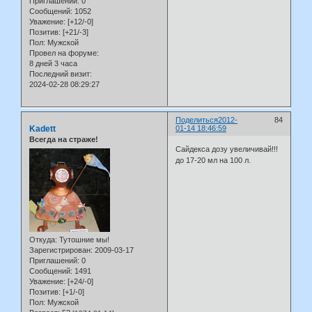
Приглашений:
0
Сообщений:
1052
Уважение:
[+12/-0]
Позитив:
[+21/-3]
Пол:
Мужской
Провел на форуме:
8 дней 3 часа
Последний визит:
2024-02-28 08:29:27
Поделиться
2012-
84
Kadett
01-14 18:46:59
Всегда на страже!
Сайдекса дозу увеличивай!!!
до 17-20 мл на 100 л.
Откуда:
Тутошние мы!
Зарегистрирован
: 2009-03-17
Приглашений:
0
Сообщений:
1491
Уважение:
[+24/-0]
Позитив:
[+1/-0]
Пол:
Мужской