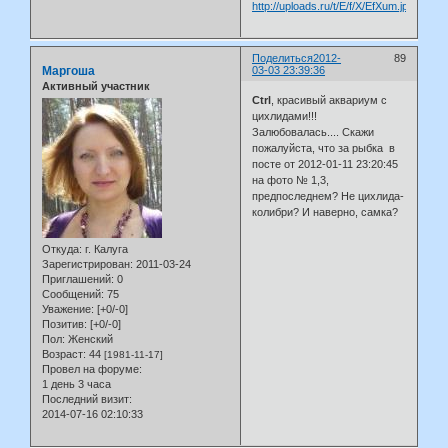
Поделиться
2012-
89
Маргоша
03-03 23:39:36
Активный участник
Ctrl
, красивый аквариум с
цихлидами!!!
Залюбовалась.... Скажи
пожалуйста, что за рыбка в
посте от 2012-01-11 23:20:45
на фото № 1,3,
предпоследнем? Не цихлида-
колибри? И наверно, самка?
Откуда:
г. Калуга
Зарегистрирован
: 2011-03-24
Приглашений:
0
Сообщений:
75
Уважение:
[+0/-0]
Позитив:
[+0/-0]
Пол:
Женский
Возраст:
44
[1981-11-17]
Провел на форуме:
1 день 3 часа
Последний визит:
2014-07-16 02:10:33