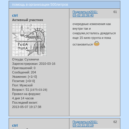
помощь в организации 500литров
Поделиться
2011-
61
ctrl
03-02 20:39:40
Активный участник
очередные изменения как
внутри так и
снаружи,осталось дождаться
еще 15 кило грунта и пока
остановиться
Откуда:
Сухиничи
Зарегистрирован
: 2010-03-16
Приглашений:
0
Сообщений:
204
Уважение:
[+1/-0]
Позитив:
[+0/-0]
Пол:
Мужской
Возраст:
51
[1975-03-28]
Провел на форуме:
4 дня 14 часов
Последний визит:
2013-05-07 19:17:38
Поделиться
2011-
62
ctrl
03-13 21:20:19