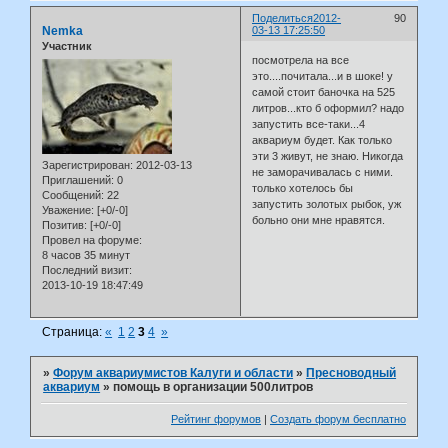
Поделиться
2012-
90
Nemka
03-13 17:25:50
Участник
посмотрела на все
это....почитала...и в шоке! у
самой стоит баночка на 525
литров...кто б оформил? надо
запустить все-таки...4
аквариум будет. Как только
эти 3 живут, не знаю. Никогда
Зарегистрирован
: 2012-03-13
не заморачивалась с ними.
Приглашений:
0
только хотелось бы
Сообщений:
22
запустить золотых рыбок, уж
Уважение:
[+0/-0]
больно они мне нравятся.
Позитив:
[+0/-0]
Провел на форуме:
8 часов 35 минут
Последний визит:
2013-10-19 18:47:49
Страница:
«
1
2
3
4
»
»
Форум аквариумистов Калуги и области
»
Пресноводный
аквариум
»
помощь в организации 500литров
Рейтинг форумов
|
Создать форум бесплатно