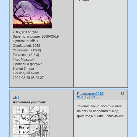
Откуда:
г.Калуга
Зарегистрирован
: 2009-03-19
Приглашений:
0
Сообщений:
1052
Уважение:
[+12/-0]
Позитив:
[+21/-3]
Пол:
Мужской
Провел на форуме:
8 дней 3 часа
Последний визит:
2024-02-28 08:29:27
Поделиться
2012-
82
ctrl
01-13 22:13:56
Активный участник
течение точно любит,но итак
на стекло направил выход
фильтра,меньше невозможно