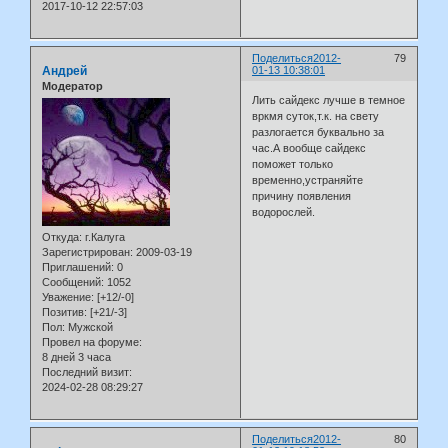
2017-10-12 22:57:03
Поделиться
2012-
79
Андрей
01-13 10:38:01
Модератор
Лить сайдекс лучше в темное
вркмя суток,т.к. на свету
разлогается буквально за
час.А вообще сайдекс
поможет только
временно,устраняйте
причину появления
водорослей.
Откуда:
г.Калуга
Зарегистрирован
: 2009-03-19
Приглашений:
0
Сообщений:
1052
Уважение:
[+12/-0]
Позитив:
[+21/-3]
Пол:
Мужской
Провел на форуме:
8 дней 3 часа
Последний визит:
2024-02-28 08:29:27
Поделиться
2012-
80