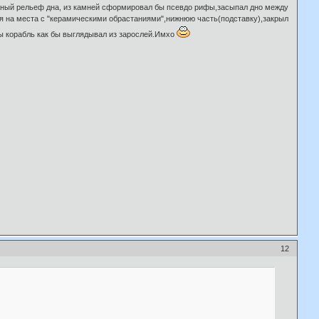
ложный рельеф дна, из камней сформировал бы псевдо рифы,засыпал дно между
ля на места с "керамическими обрастаниями",нижнюю часть(подставку),закрыл
ы корабль как бы выглядывал из зарослей.Имхо
12