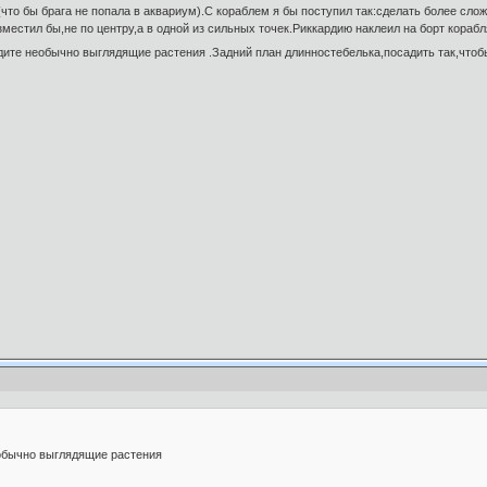
(что бы брага не попала в аквариум).С кораблем я бы поступил так:сделать более с
естил бы,не по центру,а в одной из сильных точек.Риккардию наклеил на борт кораб
ите необычно выглядящие растения .Задний план длинностебелька,посадить так,чтоб
обычно выглядящие растения