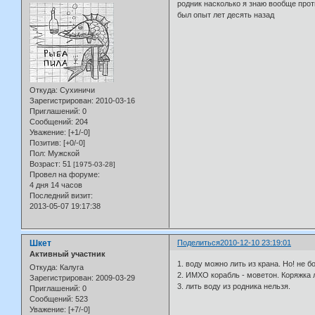
родник насколько я знаю вообще про
был опыт лет десять назад
Откуда:
Сухиничи
Зарегистрирован
: 2010-03-16
Приглашений:
0
Сообщений:
204
Уважение:
[+1/-0]
Позитив:
[+0/-0]
Пол:
Мужской
Возраст:
51
[1975-03-28]
Провел на форуме:
4 дня 14 часов
Последний визит:
2013-05-07 19:17:38
Шкет
Поделиться
2010-12-10 23:19:01
Активный участник
1. воду можно лить из крана. Но! не б
Откуда:
Калуга
2. ИМХО корабль - моветон. Коряжка 
Зарегистрирован
: 2009-03-29
3. лить воду из родника нельзя.
Приглашений:
0
Сообщений:
523
Уважение:
[+7/-0]