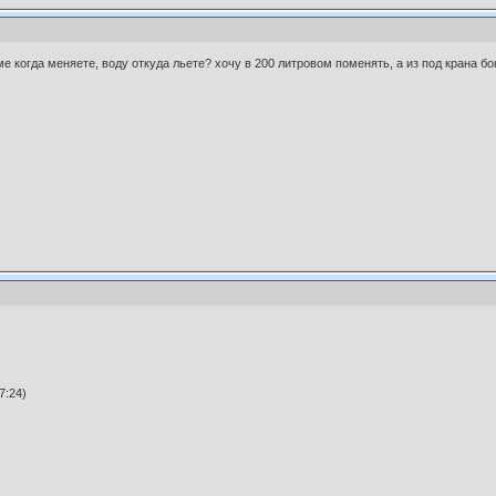
е когда меняете, воду откуда льете? хочу в 200 литровом поменять, а из под крана бо
7:24)