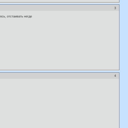
3
юсь, отстаивать негде
4