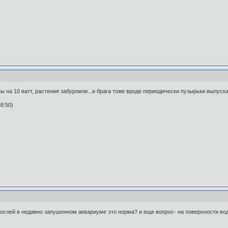
 на 10 ватт, растения забурлили...и брага тоже вроде периодически пузырьки выпуск
8:50)
слей в недавно запушенном аквариуме это норма? и еще вопрос- на поверхности воды