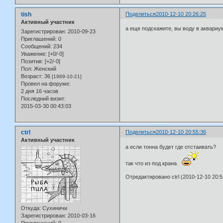
tish
Поделиться
2010-12-10 20:26:25
Активный участник
а еще подскажите, вы воду в аквариум
Зарегистрирован
: 2010-09-23
Приглашений:
0
Сообщений:
234
Уважение:
[+0/-0]
Позитив:
[+2/-0]
Пол:
Женский
Возраст:
36
[1989-10-21]
Провел на форуме:
2 дня 16 часов
Последний визит:
2015-03-30 00:43:03
ctrl
Поделиться
2010-12-10 20:55:36
Активный участник
а если тонна будет где отстаивать?
так что из под крана
Отредактировано ctrl (2010-12-10 20:5
Откуда:
Сухиничи
Зарегистрирован
: 2010-03-16
Приглашений:
0