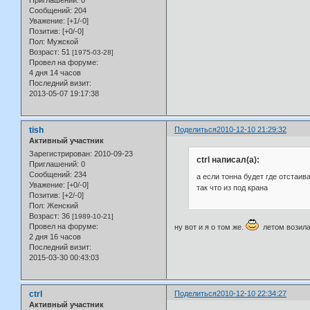
Сообщений:
204
Уважение:
[+1/-0]
Позитив:
[+0/-0]
Пол:
Мужской
Возраст:
51
[1975-03-28]
Провел на форуме:
4 дня 14 часов
Последний визит:
2013-05-07 19:17:38
tish
Поделиться
2010-12-10 21:29:32
Активный участник
Зарегистрирован
: 2010-09-23
ctrl написал(а):
Приглашений:
0
Сообщений:
234
а если тонна будет где отстаив
Уважение:
[+0/-0]
так что из под крана
Позитив:
[+2/-0]
Пол:
Женский
Возраст:
36
[1989-10-21]
Провел на форуме:
ну вот и я о том же.
летом возила 
2 дня 16 часов
Последний визит:
2015-03-30 00:43:03
ctrl
Поделиться
2010-12-10 22:34:27
Активный участник