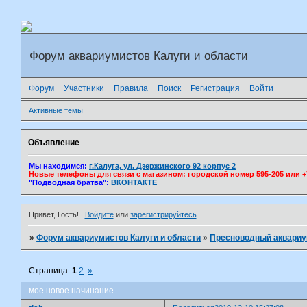
Форум аквариумистов Калуги и области
Форум
Участники
Правила
Поиск
Регистрация
Войти
Активные темы
Объявление
Мы находимся:
г.Калуга, ул. Дзержинского 92 корпус 2
Новые телефоны для связи с магазином: городской номер 595-205 или +7(
"Подводная братва":
ВКОНТАКТЕ
Привет, Гость!
Войдите
или
зарегистрируйтесь
.
»
Форум аквариумистов Калуги и области
»
Пресноводный аквари
Страница:
1
2
»
мое новое начинание