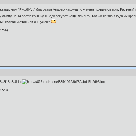
квариумом "Риф60". И благодаря Андрею наконец то у меня появились мхи. Растений к
 лампу на 14 ватт в крышку и надо закупать еще ламп т5, только не знаю куда их кре
ный клапан и очень ли он нужен?
9:54)
6:23)