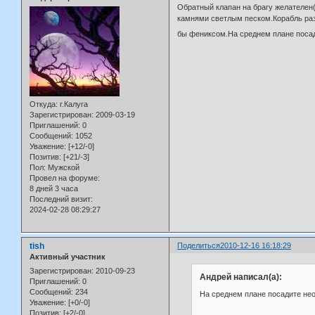
Обратный клапан на брагу желателен
камнями светлым песком.Корабль разм
бы фениксом.На среднем плане посад
Откуда:
г.Калуга
Зарегистрирован
: 2009-03-19
Приглашений:
0
Сообщений:
1052
Уважение:
[+12/-0]
Позитив:
[+21/-3]
Пол:
Мужской
Провел на форуме:
8 дней 3 часа
Последний визит:
2024-02-28 08:29:27
tish
Поделиться
2010-12-16 16:18:29
Активный участник
Зарегистрирован
: 2010-09-23
Андрей написал(а):
Приглашений:
0
Сообщений:
234
На среднем плане посадите не
Уважение:
[+0/-0]
Позитив:
[+2/-0]