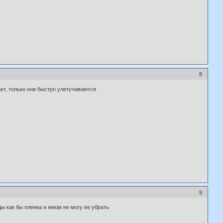
8
ает, только они быстро улетучиваются
9
 как бы пленка и никак не могу ее убрать