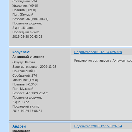
Сообщений:
234
Уважение:
[+0/-0]
Позитив:
[+2/-0]
Пол:
Женский
Возраст:
36
[1989-10-21]
Провел на форуме:
2 дня 16 часов
Последний визит:
2015-03-30 00:43:03
kopychev1
Поделиться
2010-12-13 18:50:59
Активный участник
Красиво, но соглашусь с Антоном, ко
Откуда:
Калуга
Зарегистрирован
: 2009-11-25
Приглашений:
0
Сообщений:
274
Уважение:
[+7/-0]
Позитив:
[+13/-0]
Пол:
Мужской
Возраст:
47
[1979-01-15]
Провел на форуме:
2 дня 1 час
Последний визит:
2014-10-24 17:06:34
Андрей
Поделиться
2010-12-15 07:37:24
Модератор