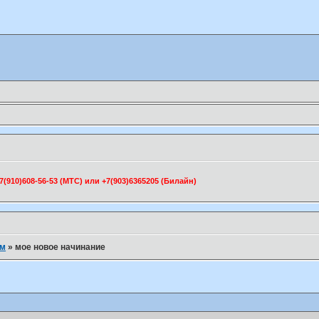
910)608-56-53 (МТС) или +7(903)6365205 (Билайн)
ум
»
мое новое начинание