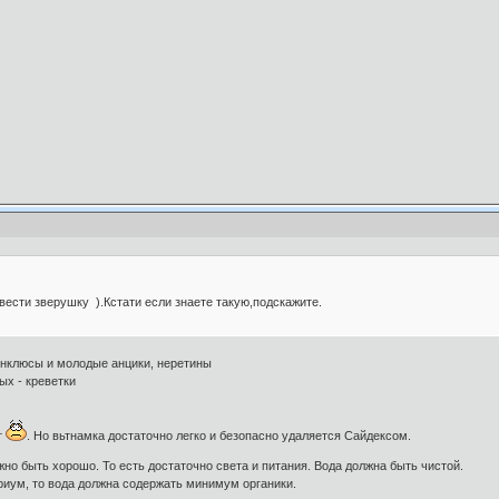
вести зверушку ).Кстати если знаете такую,подскажите.
инклюсы и молодые анцики, неретины
ых - креветки
т
. Но вьтнамка достаточно легко и безопасно удаляется Сайдексом.
жно быть хорошо. То есть достаточно света и питания. Вода должна быть чистой.
риум, то вода должна содержать минимум органики.