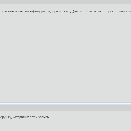
т нежелательные гости(водоросли,паразиты и т.д.)пишите.Будем вместе решать,как сн
ерущку, которая их ест и забыть...