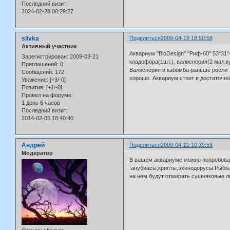
Последний визит:
2024-02-28 08:29:27
slivka
Поделиться
2009-04-18 18:50:58
Активный участник
Аквариум "BioDesign" "Риф-60" 53*31*
Зарегистрирован
: 2009-03-21
кладофора(1шт.), валиснерия(2 мал.ку
Приглашений:
0
Валиснерия и кабомба раньше росли о
Сообщений:
172
хорошо. Аквариум стоит в достаточно
Уважение:
[+3/-0]
Позитив:
[+1/-0]
Провел на форуме:
1 день 6 часов
Последний визит:
2014-02-05 18:40:40
Андрей
Поделиться
2009-04-21 10:39:53
Модератор
В вашем аквариуме можно попробоват
:анубиасы,крипты,эхинодорусы.Рыбк
на нем будут отмирать сушняковые л