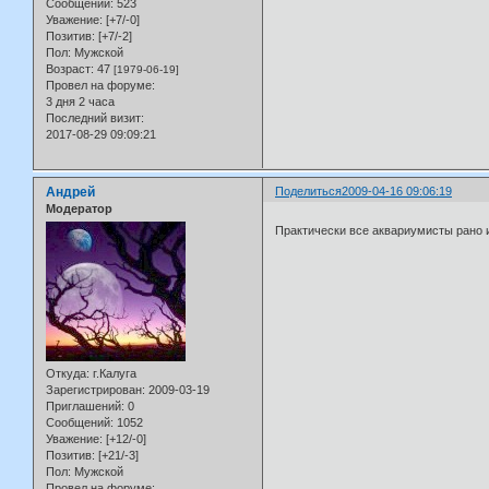
Сообщений:
523
Уважение:
[+7/-0]
Позитив:
[+7/-2]
Пол:
Мужской
Возраст:
47
[1979-06-19]
Провел на форуме:
3 дня 2 часа
Последний визит:
2017-08-29 09:09:21
Андрей
Поделиться
2009-04-16 09:06:19
Модератор
Практически все аквариумисты рано 
Откуда:
г.Калуга
Зарегистрирован
: 2009-03-19
Приглашений:
0
Сообщений:
1052
Уважение:
[+12/-0]
Позитив:
[+21/-3]
Пол:
Мужской
Провел на форуме: