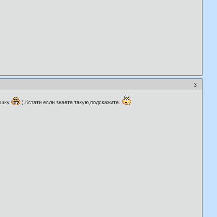
3
рушку
).Кстати если знаете такую,подскажите.