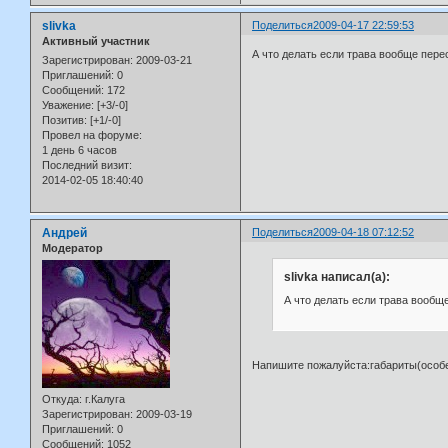
slivka
Поделиться
2009-04-17 22:59:53
Активный участник
А что делать если трава вообще перес
Зарегистрирован
: 2009-03-21
Приглашений:
0
Сообщений:
172
Уважение:
[+3/-0]
Позитив:
[+1/-0]
Провел на форуме:
1 день 6 часов
Последний визит:
2014-02-05 18:40:40
Андрей
Поделиться
2009-04-18 07:12:52
Модератор
slivka написал(а):
А что делать если трава вообще
Напишите пожалуйста:габариты(особе
Откуда:
г.Калуга
Зарегистрирован
: 2009-03-19
Приглашений:
0
Сообщений:
1052