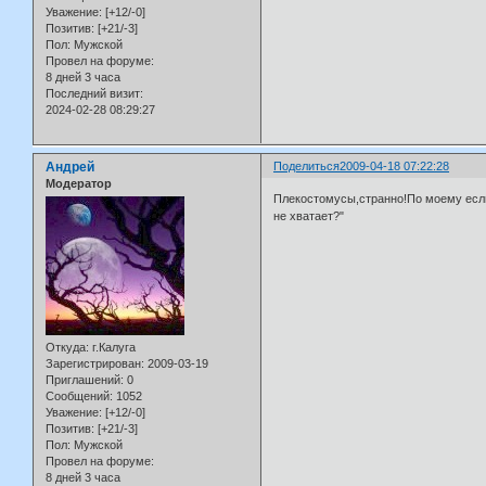
Уважение:
[+12/-0]
Позитив:
[+21/-3]
Пол:
Мужской
Провел на форуме:
8 дней 3 часа
Последний визит:
2024-02-28 08:29:27
Андрей
Поделиться
2009-04-18 07:22:28
Модератор
Плекостомусы,странно!По моему если
не хватает?"
Откуда:
г.Калуга
Зарегистрирован
: 2009-03-19
Приглашений:
0
Сообщений:
1052
Уважение:
[+12/-0]
Позитив:
[+21/-3]
Пол:
Мужской
Провел на форуме:
8 дней 3 часа