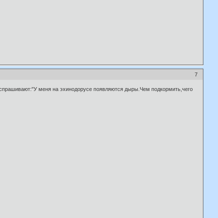
7
и спрашивают:"У меня на эхинодорусе появляются дыры.Чем подкормить,чего