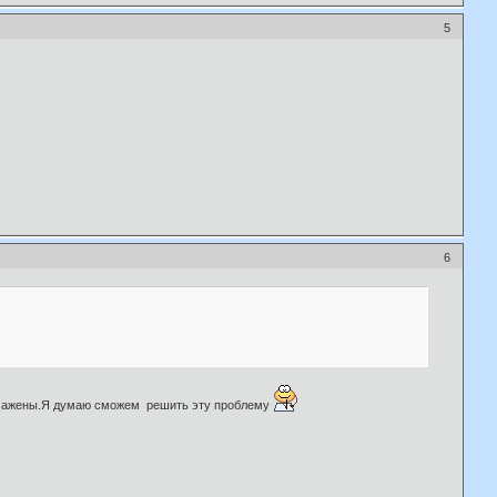
5
6
посажены.Я думаю сможем решить эту проблему