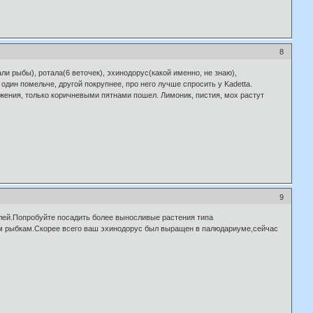
8
али рыбы), ротала(6 веточек), эхинодорус(какой именно, не знаю),
 один помельче, другой покрупнее, про него лучше спросить у Kadetta.
ижения, только коричневыми пятнами пошел. Лимоник, пистия, мох растут
9
лей.Попробуйте посадить более выносливые растения типа
м рыбкам.Скорее всего ваш эхинодорус был выращен в палюдариуме,сейчас