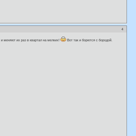
4
о и меняют их раз в квартал на мелких!
Вот так и борются с бородой.