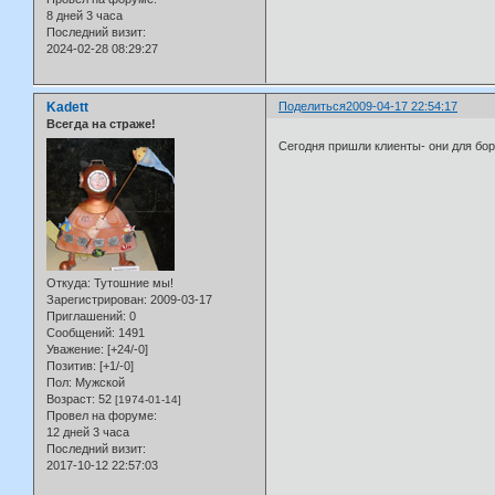
8 дней 3 часа
Последний визит:
2024-02-28 08:29:27
Kadett
Поделиться
2009-04-17 22:54:17
Всегда на страже!
Сегодня пришли клиенты- они для борь
Откуда:
Тутошние мы!
Зарегистрирован
: 2009-03-17
Приглашений:
0
Сообщений:
1491
Уважение:
[+24/-0]
Позитив:
[+1/-0]
Пол:
Мужской
Возраст:
52
[1974-01-14]
Провел на форуме:
12 дней 3 часа
Последний визит:
2017-10-12 22:57:03