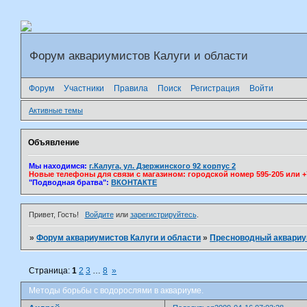
Форум аквариумистов Калуги и области
Форум
Участники
Правила
Поиск
Регистрация
Войти
Активные темы
Объявление
Мы находимся:
г.Калуга, ул. Дзержинского 92 корпус 2
Новые телефоны для связи с магазином: городской номер 595-205 или +7(
"Подводная братва":
ВКОНТАКТЕ
Привет, Гость!
Войдите
или
зарегистрируйтесь
.
»
Форум аквариумистов Калуги и области
»
Пресноводный аквари
Страница:
1
2
3
…
8
»
Методы борьбы с водорослями в аквариуме.