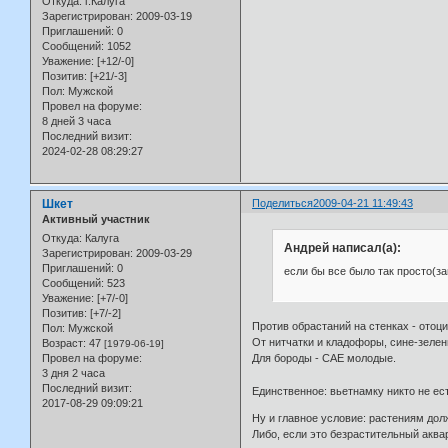
Откуда:
г.Калуга
Зарегистрирован
: 2009-03-19
Приглашений:
0
Сообщений:
1052
Уважение:
[+12/-0]
Позитив:
[+21/-3]
Пол:
Мужской
Провел на форуме:
8 дней 3 часа
Последний визит:
2024-02-28 08:29:27
Шкет
Поделиться
2009-04-21 11:49:43
Активный участник
Откуда:
Калуга
Андрей написал(а):
Зарегистрирован
: 2009-03-29
Приглашений:
0
если бы все было так просто(за
Сообщений:
523
Уважение:
[+7/-0]
Позитив:
[+7/-2]
Против обрастаний на стенках - отоц
Пол:
Мужской
От нитчатки и кладофоры, сине-зелен
Возраст:
47
[1979-06-19]
Для бороды - САЕ молодые.
Провел на форуме:
3 дня 2 часа
Последний визит:
Единственное: вьетнамку никто не ес
2017-08-29 09:09:21
Ну и главное условие: растениям дол
Либо, если это безрастительный аква