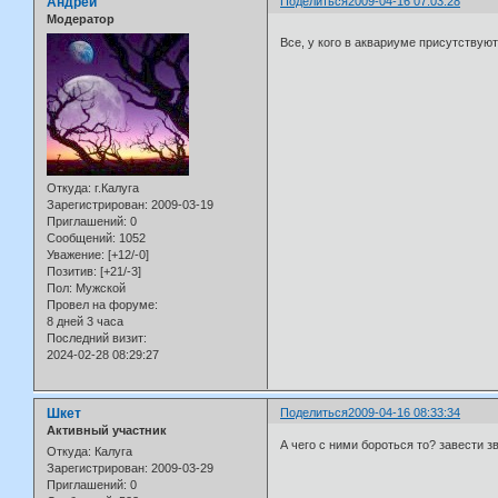
Андрей
Поделиться
2009-04-16 07:03:28
Модератор
Все, у кого в аквариуме присутствую
Откуда:
г.Калуга
Зарегистрирован
: 2009-03-19
Приглашений:
0
Сообщений:
1052
Уважение:
[+12/-0]
Позитив:
[+21/-3]
Пол:
Мужской
Провел на форуме:
8 дней 3 часа
Последний визит:
2024-02-28 08:29:27
Шкет
Поделиться
2009-04-16 08:33:34
Активный участник
А чего с ними бороться то? завести зв
Откуда:
Калуга
Зарегистрирован
: 2009-03-29
Приглашений:
0