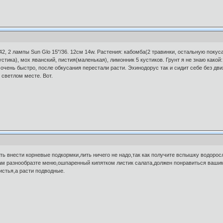
42, 2 лампы Sun Glo 15"/36. 12см 14w. Растения: кабомба(2 травинки, остальную покус
стика), мох яванский, пистия(маленькая), лимонник 5 кустиков. Грунт я не знаю какой:
чень быстро, после обкусания перестали расти. Эхинодорус так и сидит себе без дв
 светлом месте. Вот.
ь внести корневые подкормки,лить ничего не надо,так как получите вспышку водорос
ам разнообразте меню,ошпаренный кипятком листик салата,должен понравиться ваши
истья,а расти подводные.