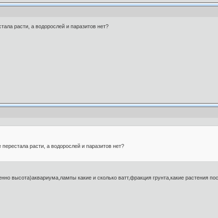
тала расти, а водорослей и паразитов нет?
 перестала расти, а водорослей и паразитов нет?
нно высота)аквариума,лампы какие и сколько ватт,фракция грунта,какие растения 