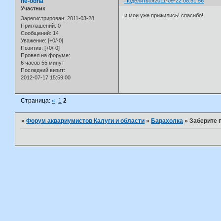
ne-odna
Поделиться
2011-09-22 08:51:56
Участник
и мои уже прижились! спасибо!
Зарегистрирован
: 2011-03-28
Приглашений:
0
Сообщений:
14
Уважение:
[+0/-0]
Позитив:
[+0/-0]
Провел на форуме:
6 часов 55 минут
Последний визит:
2012-07-17 15:59:00
Страница:
«
1
2
»
Форум аквариумистов Калуги и области
»
Барахолка
»
Заберите 