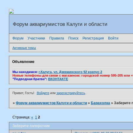
Форум аквариумистов Калуги и области
Форум
Участники
Правила
Поиск
Регистрация
Войти
Активные темы
Объявление
Мы находимся:
г.Калуга, ул. Дзержинского 92 корпус 2
Новые телефоны для связи с магазином: городской номер 595-205 или +7(
"Подводная братва":
ВКОНТАКТЕ
Привет, Гость!
Войдите
или
зарегистрируйтесь
.
»
Форум аквариумистов Калуги и области
»
Барахолка
»
Заберите 
Страница:
«
1
2
Заберите папоротник