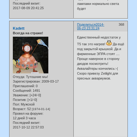
Последний визит:
лампами нормально света
2017-08-09 20:41:25
будет
Поделиться
2014-
368
Kadett
06-23 23:31:24
Всегда на страже!
Единственный недостаток у
Т5 так это нагрев!
Да ещё
под закрытой крышкой. Да и
фирменные ЭПРА стоят ....
Проще наверное в сторону
диодов посмотреть!
Аквалайтеры кончились:-(
Скоро привезу Zetlight для
Откуда:
Тутошние мы!
пресных аквариумов.
Зарегистрирован
: 2009-03-17
Приглашений:
0
Сообщений:
1491
Уважение:
[+24/-0]
Позитив:
[+1/-0]
Пол:
Мужской
Возраст:
52
[1974-01-14]
Провел на форуме:
12 дней 3 часа
Последний визит:
2017-10-12 22:57:03