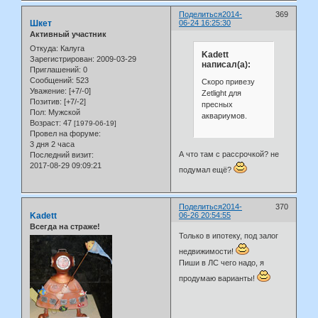
Поделиться
2014-
369
Шкет
06-24 16:25:30
Активный участник
Откуда:
Калуга
Kadett
Зарегистрирован
: 2009-03-29
написал(а):
Приглашений:
0
Сообщений:
523
Скоро привезу
Уважение:
[+7/-0]
Zetlight для
Позитив:
[+7/-2]
пресных
Пол:
Мужской
аквариумов.
Возраст:
47
[1979-06-19]
Провел на форуме:
3 дня 2 часа
А что там с рассрочкой? не
Последний визит:
2017-08-29 09:09:21
подумал ещё?
Поделиться
2014-
370
Kadett
06-26 20:54:55
Всегда на страже!
Только в ипотеку, под залог
недвижимости!
Пиши в ЛС чего надо, я
продумаю варианты!