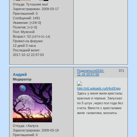
Откуда:
Тутошние мы!
Зарегистрирован
: 2009-03-17
Приглашений:
0
Сообщений:
1491
Уважение:
[+24/-0]
Позитив:
[+1/-0]
Пол:
Мужской
Возраст:
52
[1974-01-14]
Провел на форуме:
12 дней 3 часа
Последний визит:
2017-10-12 22:57:03
Поделиться
2015-
371
Андрей
11-16 20:57:50
Модератор
Здесь у меня жили кристалы
красные и черные. Запускал
по 5 штук ,через пол года без
счета. Вместе с кристалами
жили галактики, москиты .
Откуда:
г.Калуга
Зарегистрирован
: 2009-03-19
Приглашений:
0