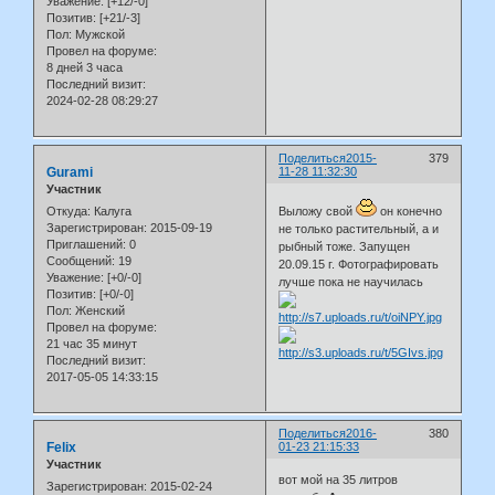
Уважение:
[+12/-0]
Позитив:
[+21/-3]
Пол:
Мужской
Провел на форуме:
8 дней 3 часа
Последний визит:
2024-02-28 08:29:27
Поделиться
2015-
379
Gurami
11-28 11:32:30
Участник
Откуда:
Калуга
Выложу свой
он конечно
Зарегистрирован
: 2015-09-19
не только растительный, а и
Приглашений:
0
рыбный тоже. Запущен
Сообщений:
19
20.09.15 г. Фотографировать
Уважение:
[+0/-0]
лучше пока не научилась
Позитив:
[+0/-0]
Пол:
Женский
Провел на форуме:
21 час 35 минут
Последний визит:
2017-05-05 14:33:15
Поделиться
2016-
380
Felix
01-23 21:15:33
Участник
вот мой на 35 литров
Зарегистрирован
: 2015-02-24