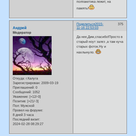
полпакетика лежит, на
память!
Поделиться
2015-
375
Андрей
11-16 22:53:03
Модератор
Да нее,Дим,спасибо!Просто в
старый ноут залез ,а там куча
старых фоток.Ну и
нахлынуло.
Откуда:
г.Калуга
Зарегистрирован
: 2009-03-19
Приглашений:
0
Сообщений:
1052
Уважение:
[+12/-0]
Позитив:
[+21/-3]
Пол:
Мужской
Провел на форуме:
8 дней 3 часа
Последний визит:
2024-02-28 08:29:27