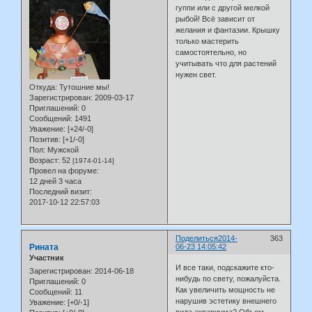
гуппи или с другой мелкой
рыбой! Всё зависит от
желания и фантазии. Крышку
только мастерить
самостоятельно, но
учитывать что для растений
нужен свет.
Откуда:
Тутошние мы!
Зарегистрирован
: 2009-03-17
Приглашений:
0
Сообщений:
1491
Уважение:
[+24/-0]
Позитив:
[+1/-0]
Пол:
Мужской
Возраст:
52
[1974-01-14]
Провел на форуме:
12 дней 3 часа
Последний визит:
2017-10-12 22:57:03
Поделиться
2014-
363
Рината
06-23 14:05:42
Участник
И все таки, подскажите кто-
Зарегистрирован
: 2014-06-18
нибудь по свету, пожалуйста.
Приглашений:
0
Как увеличить мощность не
Сообщений:
11
нарушив эстетику внешнего
Уважение:
[+0/-1]
вида аквариума? Объем