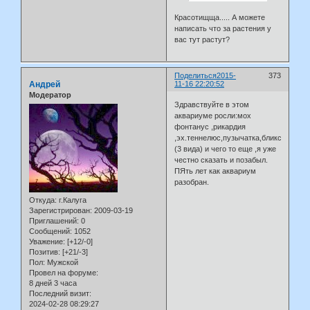
Красотищща..... А можете
написать что за растения у
вас тут растут?
Поделиться
2015-
373
Андрей
11-16 22:20:52
Модератор
Здравствуйте в этом
аквариуме росли:мох
фонтанус ,рикардия
,эх.теннелюс,пузычатка,бликса
(3 вида) и чего то еще ,я уже
честно сказать и позабыл.
ПЯть лет как аквариум
разобран.
Откуда:
г.Калуга
Зарегистрирован
: 2009-03-19
Приглашений:
0
Сообщений:
1052
Уважение:
[+12/-0]
Позитив:
[+21/-3]
Пол:
Мужской
Провел на форуме:
8 дней 3 часа
Последний визит:
2024-02-28 08:29:27