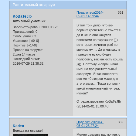
Растительный аквариум
Поделиться
2014-
361
KoBaTeJIb
05-01 14:59:44
Активный участник
В том то и дело, что во-
Зарегистрирован
: 2009-03-23
первых креветок не хочется,
Приглашений:
0
да и жене они кажутся
Сообщений:
83
похожими на тараканов )))
Уважение:
[+0/-0]
во-вторых хочется рыб по
Позитив:
[+1/-0]
минимуму..... Да и крышку в
Провел на форуме:
2 дня 14 часов
принципе нужно будет
Последний визит:
полюбому, так как есть кошка
2016-07-29 21:38:32
)))). Поэтому и спрашивал
именно про растительный
аквариум. Я так понял что
все же 40 литров мало для
этого дела.... Тогда вопрос -
какой минимальный литраж
нужен?
Отредактировано KoBaTeJIb
(2014-05-01 15:00:48)
Поделиться
2014-
362
Kadett
05-01 23:27:24
Всегда на страже!
Можно сделать растючник с