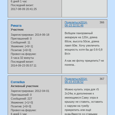
6 дней 1 час
Последний визит:
2017-08-09 20:41:25
Поделиться
2014-
366
Рината
06-23 22:51:46
Участник
Вобщем панорамный
Зарегистрирован
: 2014-06-18
аквариум на 120л, длина
Приглашений:
0
80см, высота 50см, длина
Сообщений:
11
ламп 60м. Хочу увеличить
Уважение:
[+0/-1]
мощность хотя бы до 0.6-0,8
Позитив:
[+0/-0]
Вт/л
Провел на форуме:
3 часа 32 минуты
А как же фотку прицепить? не
Последний визит:
поняла..
2014-09-23 05:57:11
Поделиться
2014-
367
Cornelius
06-23 23:06:52
Активный участник
Можно купить эпра для т5
Зарегистрирован
: 2012-04-01
2х24w, в дополнение к
Приглашений:
0
имеющимся.Саму эпра в
Сообщений:
227
крышку не ставить, оставить
Уважение:
[+1/-0]
с наружи на тумбу
Позитив:
[+0/-0]
прикрепить или ещё
Провел на форуме:
6 дней 1 час
куда.Вместе со старыми