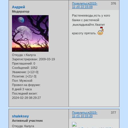
Поделиться
2015-
376
Андрей
11-20 22:15:09
Модератор
Растенееводы,есть у кого
банки с растючкой
,выкладывайте.Хватит
красоту прятать.
Откуда:
г.Калуга
Зарегистрирован
: 2009-03-19
Приглашений:
0
Сообщений:
1052
Уважение:
[+12/-0]
Позитив:
[+21/-3]
Пол:
Мужской
Провел на форуме:
8 дней 3 часа
Последний визит:
2024-02-28 08:29:27
Поделиться
2015-
377
shaleksey
11-21 10:15:20
Активный участник
Откуда:
Калуга