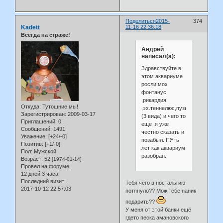
Поделиться
2015-
374
Kadett
11-16 22:36:18
Всегда на страже!
Андрей
написал(а):
Здравствуйте в
этом аквариуме
росли:мох
фонтанус
,рикардия
Откуда:
Тутошние мы!
,эх.теннелюс,пузычатка,бликса
Зарегистрирован
: 2009-03-17
(3 вида) и чего то
Приглашений:
0
еще ,я уже
Сообщений:
1491
честно сказать и
Уважение:
[+24/-0]
позабыл. ПЯть
Позитив:
[+1/-0]
лет как аквариум
Пол:
Мужской
разобран.
Возраст:
52
[1974-01-14]
Провел на форуме:
12 дней 3 часа
Последний визит:
Тебя чего в ностальгию
2017-10-12 22:57:03
потянуло?? Мож тебе наник
подарить??
У меня от этой банки ещё
гдето песка амановского