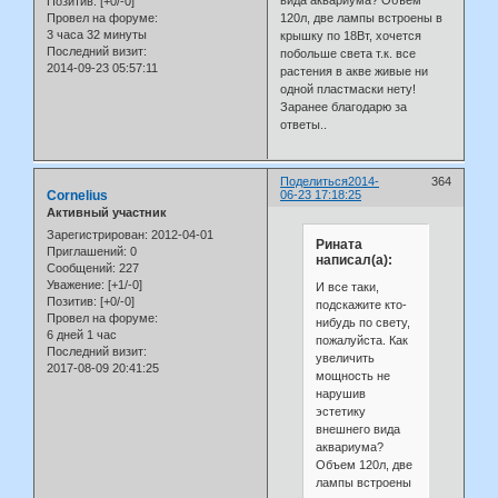
Позитив:
[+0/-0]
120л, две лампы встроены в
Провел на форуме:
3 часа 32 минуты
крышку по 18Вт, хочется
Последний визит:
побольше света т.к. все
2014-09-23 05:57:11
растения в акве живые ни
одной пластмаски нету!
Заранее благодарю за
ответы..
Поделиться
2014-
364
Cornelius
06-23 17:18:25
Активный участник
Зарегистрирован
: 2012-04-01
Рината
Приглашений:
0
написал(а):
Сообщений:
227
Уважение:
[+1/-0]
И все таки,
Позитив:
[+0/-0]
подскажите кто-
Провел на форуме:
нибудь по свету,
6 дней 1 час
пожалуйста. Как
Последний визит:
увеличить
2017-08-09 20:41:25
мощность не
нарушив
эстетику
внешнего вида
аквариума?
Объем 120л, две
лампы встроены