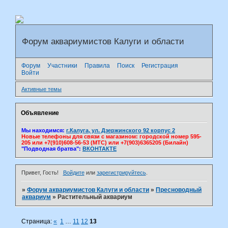
Форум аквариумистов Калуги и области
Форум
Участники
Правила
Поиск
Регистрация
Войти
Активные темы
Объявление
Мы находимся:
г.Калуга, ул. Дзержинского 92 корпус 2
Новые телефоны для связи с магазином: городской номер 595-
205 или +7(910)608-56-53 (МТС) или +7(903)6365205 (Билайн)
"Подводная братва":
ВКОНТАКТЕ
Привет, Гость!
Войдите
или
зарегистрируйтесь
.
»
Форум аквариумистов Калуги и области
»
Пресноводный
аквариум
»
Растительный аквариум
Страница:
«
1
…
11
12
13