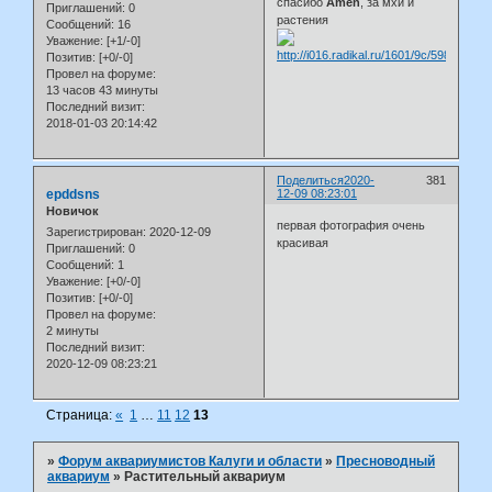
спасибо
Amen
, за мхи и
Приглашений:
0
растения
Сообщений:
16
Уважение:
[+1/-0]
Позитив:
[+0/-0]
Провел на форуме:
13 часов 43 минуты
Последний визит:
2018-01-03 20:14:42
Поделиться
2020-
381
epddsns
12-09 08:23:01
Новичок
первая фотография очень
Зарегистрирован
: 2020-12-09
красивая
Приглашений:
0
Сообщений:
1
Уважение:
[+0/-0]
Позитив:
[+0/-0]
Провел на форуме:
2 минуты
Последний визит:
2020-12-09 08:23:21
Страница:
«
1
…
11
12
13
»
Форум аквариумистов Калуги и области
»
Пресноводный
аквариум
»
Растительный аквариум