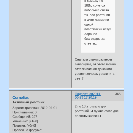
в крышку по
18Вт, хочется
побольше света
т.к. все растения
в акве живые ни
одной
пластмаски нету!
Заранее
благодарю за
ответы..
Сначала скажи размеры
аквариума, от этого можно
отталкиваться.До какого
уровня хочешь увеличить
свет?
Поделиться
2014-
365
Cornelius
06-23 17:20:19
Активный участник
2 по 18 это мало для
Зарегистрирован
: 2012-04-01
растений. И лучше фото для
Приглашений:
0
полноты картины.
Сообщений:
227
Уважение:
[+1/-0]
Позитив:
[+0/-0]
Провел на форуме: