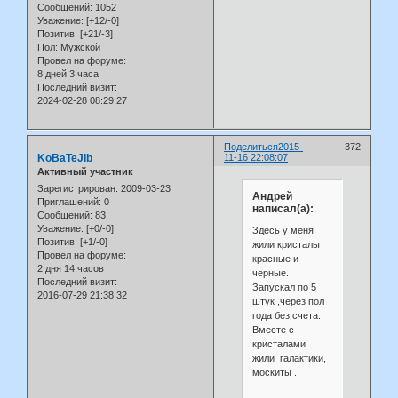
Сообщений:
1052
Уважение:
[+12/-0]
Позитив:
[+21/-3]
Пол:
Мужской
Провел на форуме:
8 дней 3 часа
Последний визит:
2024-02-28 08:29:27
Поделиться
2015-
372
KoBaTeJIb
11-16 22:08:07
Активный участник
Зарегистрирован
: 2009-03-23
Андрей
Приглашений:
0
написал(а):
Сообщений:
83
Уважение:
[+0/-0]
Здесь у меня
Позитив:
[+1/-0]
жили кристалы
Провел на форуме:
красные и
2 дня 14 часов
черные.
Последний визит:
Запускал по 5
2016-07-29 21:38:32
штук ,через пол
года без счета.
Вместе с
кристалами
жили галактики,
москиты .