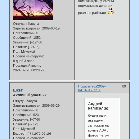
немногое,что у АDA за
нормальные деньги и
реально работает
Откуда:
г.Калуга
Зарегистрирован
: 2009-03-19
Приглашений:
0
Сообщений:
1052
Уважение:
[+12/-0]
Позитив:
[+21/-3]
Пол:
Мужской
Провел на форуме:
8 дней 3 часа
Последний визит:
2024-02-28 08:29:27
Поделиться
2009-
89
Шкет
04-16 08:39:11
Активный участник
Откуда:
Калуга
Андрей
Зарегистрирован
: 2009-03-29
написал(а):
Приглашений:
0
Сообщений:
523
будем один
Уважение:
[+7/-0]
аквариум
Позитив:
[+7/-2]
запускать на
Пол:
Мужской
грунте ADA c
Возраст:
47
[1979-06-19]
фотоотчетом
Провел на форуме: