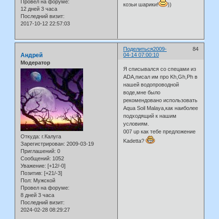
Провел на форуме:
козьи шарики!
))
12 дней 3 часа
Последний визит:
2017-10-12 22:57:03
Поделиться
2009-
84
Андрей
04-14 07:00:10
Модератор
Я списывался со спецами из
ADA,писал им про Kh,Gh,Ph в
нашей водопроводной
воде,мне было
рекомендовано использовать
Aqua Soil Malaya,как наиболее
подходящий к нашим
условиям.
007 up как тебе предложение
Откуда:
г.Калуга
Kadetta?
Зарегистрирован
: 2009-03-19
Приглашений:
0
Сообщений:
1052
Уважение:
[+12/-0]
Позитив:
[+21/-3]
Пол:
Мужской
Провел на форуме:
8 дней 3 часа
Последний визит:
2024-02-28 08:29:27