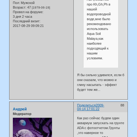
Пол:
Мужской
про Kh,Gh,Ph в
Возраст:
47
[1979-06-19]
нашей
Провел на форуме:
водопроводной
3 дня 2 часа
воде,мне было
Последний визит:
рекомендовано
2017-08-29 09:09:21
использовать
Aqua Soil
Malaya,как
наиболее
подходящий к
нашим
условиям.
Я бы сильно удивился, если б
они сказали, что можно и
глину насыпать - эффект
будет тем же...
Поделиться
2009-
88
Андрей
04-14 17:01:22
Модератор
Как раз сейчас будем один
аквариум запускать на грунте
ADA c фотоотчетом.Грунты
,это наверное то