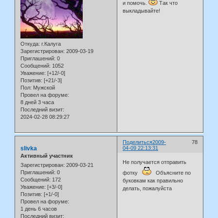
и помочь.
Так что
выкладывайте!
Откуда:
г.Калуга
Зарегистрирован
: 2009-03-19
Приглашений:
0
Сообщений:
1052
Уважение:
[+12/-0]
Позитив:
[+21/-3]
Пол:
Мужской
Провел на форуме:
8 дней 3 часа
Последний визит:
2024-02-28 08:29:27
Поделиться
2009-
78
slivka
04-09 22:13:31
Активный участник
Не получается отправить
Зарегистрирован
: 2009-03-21
Приглашений:
0
фотку
Объясните по
Сообщений:
172
буковкам как правильно
Уважение:
[+3/-0]
делать, пожалуйста
Позитив:
[+1/-0]
Провел на форуме:
1 день 6 часов
Последний визит: