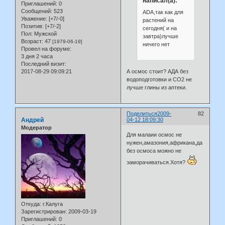
написал(а):
Приглашений:
0
Сообщений:
523
ADA,так как для
Уважение:
[+7/-0]
растений на
Позитив:
[+7/-2]
сегодня( и на
Пол:
Мужской
завтра)лучше
Возраст:
47
[1979-06-19]
ничего нет
Провел на форуме:
3 дня 2 часа
Последний визит:
2017-08-29 09:09:21
А осмос стоит? АДА без
водоподготовки и СО2 не
лучше глины из аптеки.
Поделиться
2009-
82
Андрей
04-12 18:09:30
Модератор
Для малаии осмос не
нужен,амазония,африкана,да
без осмоса можно не
заморачиваться.Хотя?
Откуда:
г.Калуга
Зарегистрирован
: 2009-03-19
Приглашений:
0