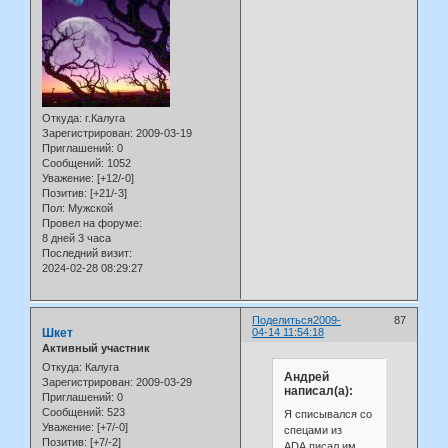
Откуда:
г.Калуга
Зарегистрирован
: 2009-03-19
Приглашений:
0
Сообщений:
1052
Уважение:
[+12/-0]
Позитив:
[+21/-3]
Пол:
Мужской
Провел на форуме:
8 дней 3 часа
Последний визит:
2024-02-28 08:29:27
Поделиться
2009-
87
Шкет
04-14 11:54:18
Активный участник
Откуда:
Калуга
Андрей
Зарегистрирован
: 2009-03-29
написал(а):
Приглашений:
0
Сообщений:
523
Я списывался со
Уважение:
[+7/-0]
спецами из
Позитив:
[+7/-2]
ADA,писал им