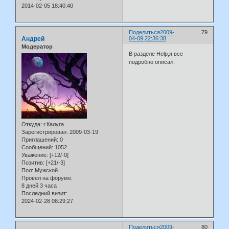
2014-02-05 18:40:40
Поделиться
2009-
79
Андрей
04-09 22:36:38
Модератор
В разделе Help,я все
подробно описал.
Откуда:
г.Калуга
Зарегистрирован
: 2009-03-19
Приглашений:
0
Сообщений:
1052
Уважение:
[+12/-0]
Позитив:
[+21/-3]
Пол:
Мужской
Провел на форуме:
8 дней 3 часа
Последний визит:
2024-02-28 08:29:27
Поделиться
2009-
80