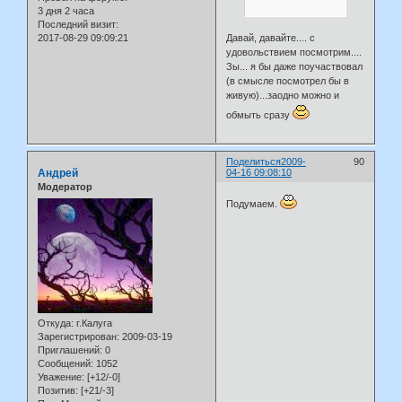
3 дня 2 часа
Последний визит:
2017-08-29 09:09:21
Давай, давайте.... с
удовольствием посмотрим....
Зы... я бы даже поучаствовал
(в смысле посмотрел бы в
живую)...заодно можно и
обмыть сразу
Поделиться
2009-
90
Андрей
04-16 09:08:10
Модератор
Подумаем.
Откуда:
г.Калуга
Зарегистрирован
: 2009-03-19
Приглашений:
0
Сообщений:
1052
Уважение:
[+12/-0]
Позитив:
[+21/-3]