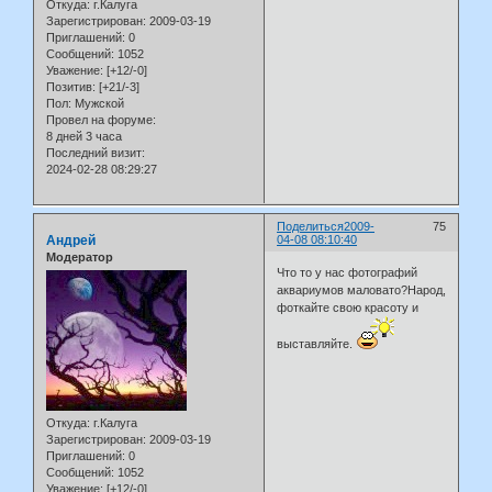
Откуда:
г.Калуга
Зарегистрирован
: 2009-03-19
Приглашений:
0
Сообщений:
1052
Уважение:
[+12/-0]
Позитив:
[+21/-3]
Пол:
Мужской
Провел на форуме:
8 дней 3 часа
Последний визит:
2024-02-28 08:29:27
Поделиться
2009-
75
Андрей
04-08 08:10:40
Модератор
Что то у нас фотографий
аквариумов маловато?Народ,
фоткайте свою красоту и
выставляйте.
Откуда:
г.Калуга
Зарегистрирован
: 2009-03-19
Приглашений:
0
Сообщений:
1052
Уважение:
[+12/-0]