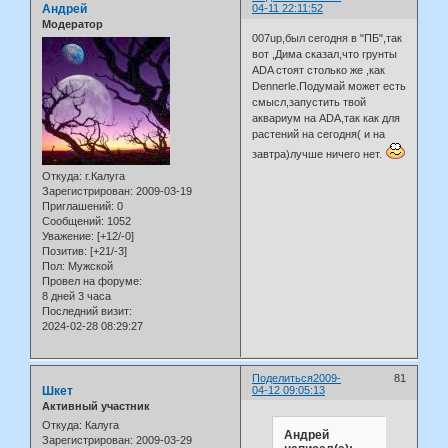
Андрей
04-11 22:11:52
Модератор
007up,был сегодня в "ПБ",так
вот ,Дима сказал,что грунты
ADA стоят столько же ,как
Dennerle.Подумай может есть
смысл,запустить твой
аквариум на ADA,так как для
растений на сегодня( и на
завтра)лучше ничего нет.
Откуда:
г.Калуга
Зарегистрирован
: 2009-03-19
Приглашений:
0
Сообщений:
1052
Уважение:
[+12/-0]
Позитив:
[+21/-3]
Пол:
Мужской
Провел на форуме:
8 дней 3 часа
Последний визит:
2024-02-28 08:29:27
Поделиться
2009-
81
Шкет
04-12 09:05:13
Активный участник
Откуда:
Калуга
Андрей
Зарегистрирован
: 2009-03-29