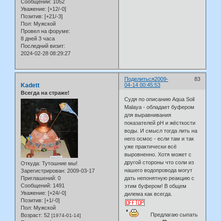
Сообщений:
1052
Уважение:
[+12/-0]
Позитив:
[+21/-3]
Пол:
Мужской
Провел на форуме:
8 дней 3 часа
Последний визит:
2024-02-28 08:29:27
Поделиться
2009-
83
Kadett
04-14 00:45:53
Всегда на страже!
Судя по описанию Aqua Soil
Malaya - обладает буфером
для выравнивания
показателей рН и жёсткости
воды. И смысл тогда лить на
него осмос - если там и так
уже практически всё
выровненно. Хотя может с
другой стороны что соли из
Откуда:
Тутошние мы!
нашего водопровода могут
Зарегистрирован
: 2009-03-17
Приглашений:
0
дать непонятную реакцию с
Сообщений:
1491
этим буфером! В общем
Уважение:
[+24/-0]
дилема как всегда.
Позитив:
[+1/-0]
Пол:
Мужской
Предлагаю сыпать
Возраст:
52
[1974-01-14]