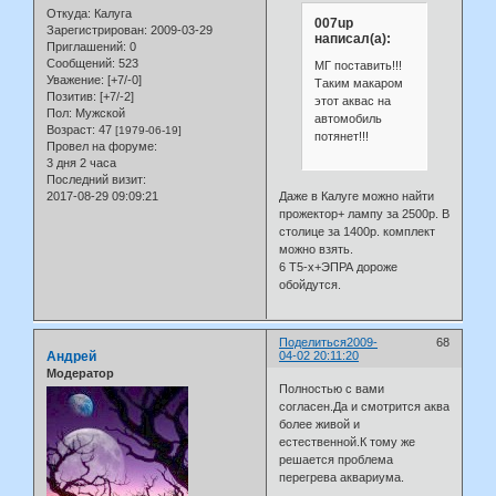
Откуда:
Калуга
007up
Зарегистрирован
: 2009-03-29
написал(а):
Приглашений:
0
Сообщений:
523
МГ поставить!!!
Уважение:
[+7/-0]
Таким макаром
Позитив:
[+7/-2]
этот аквас на
Пол:
Мужской
автомобиль
Возраст:
47
[1979-06-19]
потянет!!!
Провел на форуме:
3 дня 2 часа
Последний визит:
2017-08-29 09:09:21
Даже в Калуге можно найти
прожектор+ лампу за 2500р. В
столице за 1400р. комплект
можно взять.
6 Т5-х+ЭПРА дороже
обойдутся.
Поделиться
2009-
68
Андрей
04-02 20:11:20
Модератор
Полностью с вами
согласен.Да и смотрится аква
более живой и
естественной.К тому же
решается проблема
перегрева аквариума.