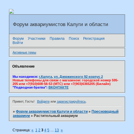
Форум аквариумистов Калуги и области
Форум
Участники
Правила
Поиск
Регистрация
Войти
Активные темы
Объявление
Мы находимся:
г.Калуга, ул. Дзержинского 92 корпус 2
Новые телефоны для связи с магазином: городской номер 595-
205 или +7(910)608-56-53 (МТС) или +7(903)6365205 (Билайн)
"Подводная братва":
ВКОНТАКТЕ
Привет, Гость!
Войдите
или
зарегистрируйтесь
.
»
Форум аквариумистов Калуги и области
»
Пресноводный
аквариум
»
Растительный аквариум
Страница:
«
1
2
3
4
5
…
13
»