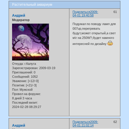
Растительный аквариум
Поделиться
2009-
61
Андрей
04-01 19:40:58
Модератор
Подумал по поводу ламп для
007up,перегревать
будут,может открытый,а свет
м\г на 250W?,будет намного
интересней по дизайну
Откуда:
г.Калуга
Зарегистрирован
: 2009-03-19
Приглашений:
0
Сообщений:
1052
Уважение:
[+12/-0]
Позитив:
[+21/-3]
Пол:
Мужской
Провел на форуме:
8 дней 3 часа
Последний визит:
2024-02-28 08:29:27
Поделиться
2009-
62
Андрей
04-01 21:02:14