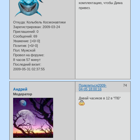
комплектацию, чтобы Дима
привез.
Откуда:
Колыбель Космонавтики
Зарегистрирован
: 2009-03-24
Приглашений:
0
Сообщений:
69
Уважение:
[+0/-0]
Позитив:
[+0/-0]
Пол:
Мужской
Провел на форуме:
8 часов 57 минут
Последний визит:
2009-05-31 02:37:55
Поделиться
2009-
74
Андрей
04-05 18:00:16
Модератор
Давай часиков в 12 в "ПБ"