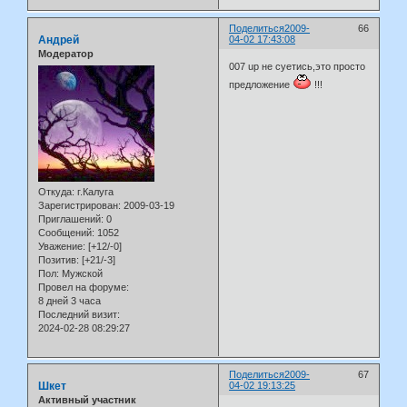
Поделиться
2009-
66
Андрей
04-02 17:43:08
Модератор
007 up не суетись,это просто
предложение
!!!
Откуда:
г.Калуга
Зарегистрирован
: 2009-03-19
Приглашений:
0
Сообщений:
1052
Уважение:
[+12/-0]
Позитив:
[+21/-3]
Пол:
Мужской
Провел на форуме:
8 дней 3 часа
Последний визит:
2024-02-28 08:29:27
Поделиться
2009-
67
Шкет
04-02 19:13:25
Активный участник