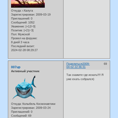
Откуда:
г.Калуга
Зарегистрирован
: 2009-03-19
Приглашений:
0
Сообщений:
1052
Уважение:
[+12/-0]
Позитив:
[+21/-3]
Пол:
Мужской
Провел на форуме:
8 дней 3 часа
Последний визит:
2024-02-28 08:29:27
Поделиться
2009-
69
007up
04-02 22:36:31
Активный участник
Так скажите где искать!!!! Я
уже ехать собрался)
Откуда:
Колыбель Космонавтики
Зарегистрирован
: 2009-03-24
Приглашений:
0
Сообщений:
69