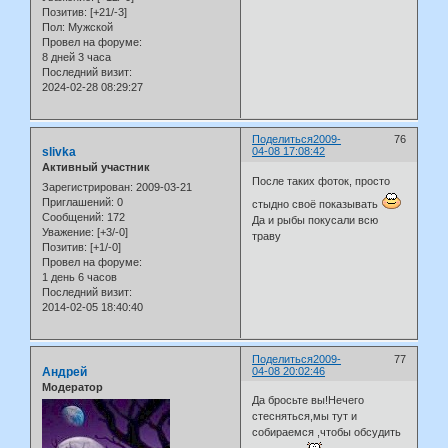
Позитив:
[+21/-3]
Пол:
Мужской
Провел на форуме:
8 дней 3 часа
Последний визит:
2024-02-28 08:29:27
Поделиться
2009-
76
slivka
04-08 17:08:42
Активный участник
После таких фоток, просто
Зарегистрирован
: 2009-03-21
Приглашений:
0
стыдно своё показывать
Сообщений:
172
Да и рыбы покусали всю
Уважение:
[+3/-0]
траву
Позитив:
[+1/-0]
Провел на форуме:
1 день 6 часов
Последний визит:
2014-02-05 18:40:40
Поделиться
2009-
77
Андрей
04-08 20:02:46
Модератор
Да бросьте вы!Нечего
стесняться,мы тут и
собираемся ,чтобы обсудить