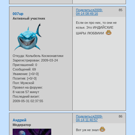
Поделиться
2009-
85
007up
04-14 08:49:16
Активный участник
Если он про них, то они не
козьи. Это ИНДИЙСКИЕ
ШАРЫ ЛЮБВИИИ
Откуда:
Колыбель Космонавтики
Зарегистрирован
: 2009-03-24
Приглашений:
0
Сообщений:
69
Уважение:
[+0/-0]
Позитив:
[+0/-0]
Пол:
Мужской
Провел на форуме:
8 часов 57 минут
Последний визит:
2009-05-31 02:37:55
Поделиться
2009-
86
Андрей
04-14 11:40:57
Модератор
Вот уж не знал