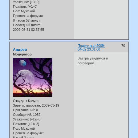
Уважение:
[+0/-0]
Позитив:
[+0/-0]
Пол:
Мужской
Провел на форуме:
8 часов 57 минут
Последний визит:
2009-05-31 02:37:55
Поделиться
2009-
70
Андрей
04-02 23:31:00
Модератор
Завтра увидимся и
поговорим.
Откуда:
г.Калуга
Зарегистрирован
: 2009-03-19
Приглашений:
0
Сообщений:
1052
Уважение:
[+12/-0]
Позитив:
[+21/-3]
Пол:
Мужской
Провел на форуме:
8 дней 3 часа