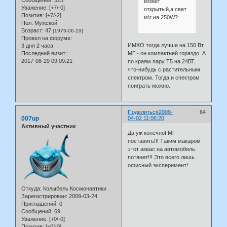
Сообщений:
523
может
Уважение:
[+7/-0]
открытый,а свет
Позитив:
[+7/-2]
м\г на 250W?
Пол:
Мужской
Возраст:
47
[1979-06-19]
Провел на форуме:
ИМХО тогда лучше на 150 Вт
3 дня 2 часа
МГ - он компактней гораздо. А
Последний визит:
2017-08-29 09:09:21
по краям пару Т5 на 24ВТ,
что-нибудь с растительным
спектром. Тогда и спектром
поиграть можно.
Поделиться
2009-
64
007up
04-02 11:06:20
Активный участник
Да уж конечно! МГ
поставить!!! Таким макаром
этот аквас на автомобиль
потянет!!! Это всего лишь
офисный эксперимент!
Откуда:
Колыбель Космонавтики
Зарегистрирован
: 2009-03-24
Приглашений:
0
Сообщений:
69
Уважение:
[+0/-0]
Позитив:
[+0/-0]