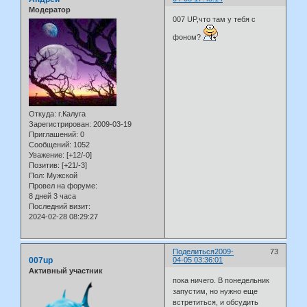
Модератор
007 UP,что там у тебя с
фоном?
Откуда:
г.Калуга
Зарегистрирован
: 2009-03-19
Приглашений:
0
Сообщений:
1052
Уважение:
[+12/-0]
Позитив:
[+21/-3]
Пол:
Мужской
Провел на форуме:
8 дней 3 часа
Последний визит:
2024-02-28 08:29:27
Поделиться
2009-
73
007up
04-05 03:36:01
Активный участник
пока ничего. В понедельник
запустим, но нужно еще
встретиться, и обсудить