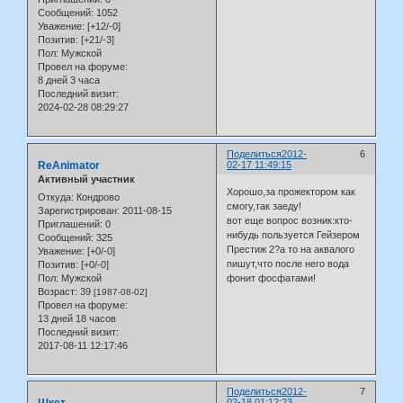
Сообщений:
1052
Уважение:
[+12/-0]
Позитив:
[+21/-3]
Пол:
Мужской
Провел на форуме:
8 дней 3 часа
Последний визит:
2024-02-28 08:29:27
Поделиться
2012-
6
ReAnimator
02-17 11:49:15
Активный участник
Хорошо,за прожектором как
Откуда:
Кондрово
смогу,так заеду!
Зарегистрирован
: 2011-08-15
вот еще вопрос возник:кто-
Приглашений:
0
нибудь пользуется Гейзером
Сообщений:
325
Престиж 2?а то на аквалого
Уважение:
[+0/-0]
пишут,что после него вода
Позитив:
[+0/-0]
Пол:
Мужской
фонит фосфатами!
Возраст:
39
[1987-08-02]
Провел на форуме:
13 дней 18 часов
Последний визит:
2017-08-11 12:17:46
Поделиться
2012-
7
02-18 01:12:23