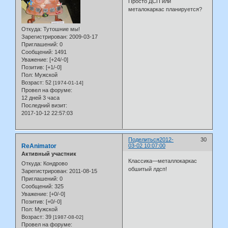
Просто ДСП или
металокаркас планируется?
Откуда:
Тутошние мы!
Зарегистрирован
: 2009-03-17
Приглашений:
0
Сообщений:
1491
Уважение:
[+24/-0]
Позитив:
[+1/-0]
Пол:
Мужской
Возраст:
52
[1974-01-14]
Провел на форуме:
12 дней 3 часа
Последний визит:
2017-10-12 22:57:03
Поделиться
2012-
30
ReAnimator
03-02 10:07:00
Активный участник
Классика—металлокаркас
Откуда:
Кондрово
обшитый лдсп!
Зарегистрирован
: 2011-08-15
Приглашений:
0
Сообщений:
325
Уважение:
[+0/-0]
Позитив:
[+0/-0]
Пол:
Мужской
Возраст:
39
[1987-08-02]
Провел на форуме: