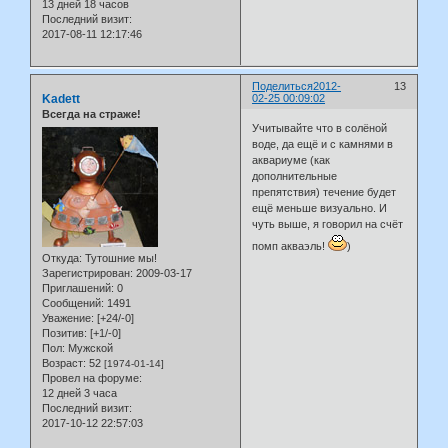
13 дней 18 часов
Последний визит:
2017-08-11 12:17:46
Поделиться
2012-
13
Kadett
02-25 00:09:02
Всегда на страже!
Учитывайте что в солёной
воде, да ещё и с камнями в
аквариуме (как
дополнительные
препятствия) течение будет
ещё меньше визуально. И
чуть выше, я говорил на счёт
помп акваэль!
)
Откуда:
Тутошние мы!
Зарегистрирован
: 2009-03-17
Приглашений:
0
Сообщений:
1491
Уважение:
[+24/-0]
Позитив:
[+1/-0]
Пол:
Мужской
Возраст:
52
[1974-01-14]
Провел на форуме:
12 дней 3 часа
Последний визит:
2017-10-12 22:57:03