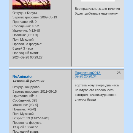
Все правильно ,мало течения
Откуда:
г.Калуга
будет ,добавишь еще помпу.
Зарегистрирован
: 2009-03-19
Приглашений:
0
Сообщений:
1052
Уважение:
[+12/-0]
Позитив:
[+21/-3]
Пол:
Мужской
Провел на форуме:
8 дней 3 часа
Последний визит:
2024-02-28 08:29:27
Поделиться
2012-
23
ReAnimator
02-28 20:20:34
Активный участник
вортека хочу!вчера два часа
Откуда:
Кондрово
на ютубе его способности
Зарегистрирован
: 2011-08-15
смотрел...клавиатура вся в
Приглашений:
0
слюнях была)
Сообщений:
325
Уважение:
[+0/-0]
Позитив:
[+0/-0]
Пол:
Мужской
Возраст:
39
[1987-08-02]
Провел на форуме:
13 дней 18 часов
Последний визит: