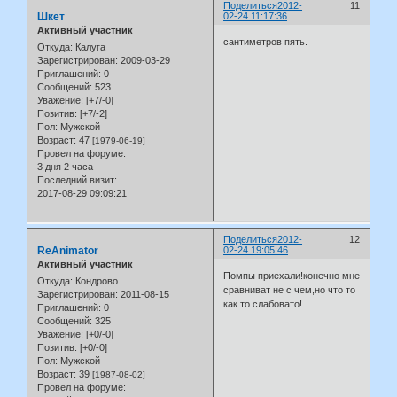
Поделиться
2012-
11
Шкет
02-24 11:17:36
Активный участник
сантиметров пять.
Откуда:
Калуга
Зарегистрирован
: 2009-03-29
Приглашений:
0
Сообщений:
523
Уважение:
[+7/-0]
Позитив:
[+7/-2]
Пол:
Мужской
Возраст:
47
[1979-06-19]
Провел на форуме:
3 дня 2 часа
Последний визит:
2017-08-29 09:09:21
Поделиться
2012-
12
ReAnimator
02-24 19:05:46
Активный участник
Помпы приехали!конечно мне
Откуда:
Кондрово
сравниват не с чем,но что то
Зарегистрирован
: 2011-08-15
как то слабовато!
Приглашений:
0
Сообщений:
325
Уважение:
[+0/-0]
Позитив:
[+0/-0]
Пол:
Мужской
Возраст:
39
[1987-08-02]
Провел на форуме: