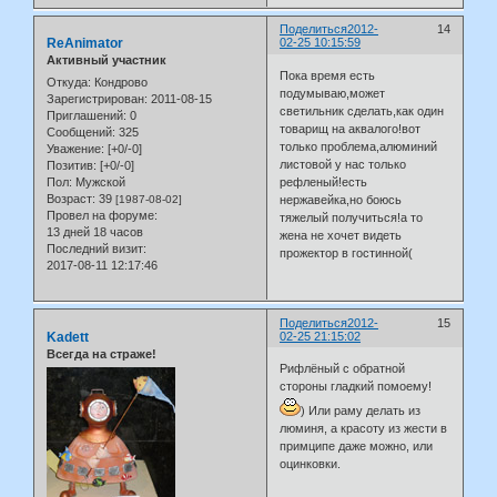
Поделиться
2012-
14
ReAnimator
02-25 10:15:59
Активный участник
Пока время есть
Откуда:
Кондрово
подумываю,может
Зарегистрирован
: 2011-08-15
светильник сделать,как один
Приглашений:
0
товарищ на аквалого!вот
Сообщений:
325
только проблема,алюминий
Уважение:
[+0/-0]
листовой у нас только
Позитив:
[+0/-0]
Пол:
Мужской
рефленый!есть
Возраст:
39
[1987-08-02]
нержавейка,но боюсь
Провел на форуме:
тяжелый получиться!а то
13 дней 18 часов
жена не хочет видеть
Последний визит:
прожектор в гостинной(
2017-08-11 12:17:46
Поделиться
2012-
15
Kadett
02-25 21:15:02
Всегда на страже!
Рифлёный с обратной
стороны гладкий помоему!
) Или раму делать из
люминя, а красоту из жести в
примципе даже можно, или
оцинковки.