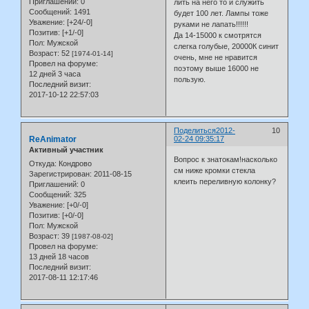
Приглашений:
0
лить на него то и служить
Сообщений:
1491
будет 100 лет. Лампы тоже
Уважение:
[+24/-0]
руками не лапать!!!!!!
Позитив:
[+1/-0]
Да 14-15000 к смотрятся
Пол:
Мужской
слегка голубые, 20000К синит
Возраст:
52
[1974-01-14]
очень, мне не нравится
Провел на форуме:
поэтому выше 16000 не
12 дней 3 часа
пользую.
Последний визит:
2017-10-12 22:57:03
Поделиться
2012-
10
ReAnimator
02-24 09:35:17
Активный участник
Вопрос к знатокам!насколько
Откуда:
Кондрово
см ниже кромки стекла
Зарегистрирован
: 2011-08-15
клеить переливную колонку?
Приглашений:
0
Сообщений:
325
Уважение:
[+0/-0]
Позитив:
[+0/-0]
Пол:
Мужской
Возраст:
39
[1987-08-02]
Провел на форуме:
13 дней 18 часов
Последний визит:
2017-08-11 12:17:46