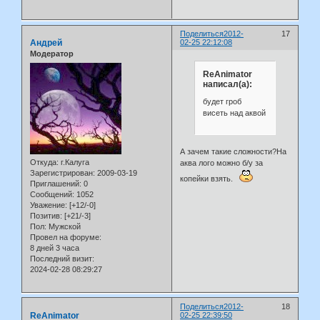
Поделиться
2012-
17
Андрей
02-25 22:12:08
Модератор
ReAnimator
написал(а):
будет гроб
висеть над аквой
А зачем такие сложности?На
Откуда:
г.Калуга
аква лого можно б/у за
Зарегистрирован
: 2009-03-19
копейки взять.
Приглашений:
0
Сообщений:
1052
Уважение:
[+12/-0]
Позитив:
[+21/-3]
Пол:
Мужской
Провел на форуме:
8 дней 3 часа
Последний визит:
2024-02-28 08:29:27
Поделиться
2012-
18
ReAnimator
02-25 22:39:50