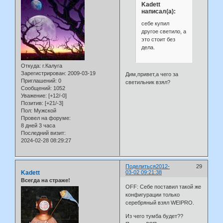
Kadett
написал(а):
себе купил
другое светило, а
это стоит без
дела.
Откуда:
г.Калуга
Зарегистрирован
: 2009-03-19
Дим,привет,а чего за
Приглашений:
0
светильник взял?
Сообщений:
1052
Уважение:
[+12/-0]
Позитив:
[+21/-3]
Пол:
Мужской
Провел на форуме:
8 дней 3 часа
Последний визит:
2024-02-28 08:29:27
Поделиться
2012-
29
Kadett
03-02 09:21:38
Всегда на страже!
OFF: Себе поставил такой же
конфигурации только
серебряный взял WEIPRO.
Из чего тумба будет??