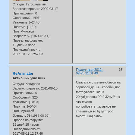
Откуда:
Тутошние мы!
Зарегистрирован
: 2009-03-17
Приглашений:
0
Сообщений:
1491
Уважение:
[+24/-0]
Позитив:
[+1/-0]
Пол:
Мужской
Возраст:
52
[1974-01-14]
Провел на форуме:
12 дней 3 часа
Последний визит:
2017-10-12 22:57:03
Поделиться
2012-
16
ReAnimator
02-25 21:31:49
Активный участник
Связался с металлобазой на
Откуда:
Кондрово
зерновой,цены—копейки,пог
Зарегистрирован
: 2011-08-15
метр уголка 10*10
Приглашений:
0
20руб,полоса 20*2 32руб!так
Сообщений:
325
что можно
Уважение:
[+0/-0]
попробовать....главное не
Позитив:
[+0/-0]
Пол:
Мужской
спешить,а то будет гроб
Возраст:
39
[1987-08-02]
висеть над аквой!
Провел на форуме:
13 дней 18 часов
Последний визит:
2017-08-11 12:17:46