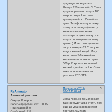
предыдущая моделька
Нептун 250 который - У Саши
вроде нормально акву в 100
литров тянул. Но с ним
договаривайся с Сашей по
цене. Телефон могу в личку
скинуть если надо.(лежит у
меня в магазине можно
посмотреть даже макнуть в
акву и посмотреть как пену
делает.) И чего так долго на
запуск отмерял?? Соли уже
воду и камней кидай. Могу
килограмм 5-6 камней из
магазина отсыпать по цене
300 р. И крошки кораловой
мелкой сухой есть 4 кг. Соль
тоже есть в наличии на
россыпь RED SEA.
Поделиться
2012-
3
ReAnimator
02-17 11:04:44
Активный участник
Заманчиво,но до мая никак!
Откуда:
Кондрово
там где будет аква стоять пол
Зарегистрирован
: 2011-08-15
еще до ума недоведен!вот
Приглашений:
0
постелю ламинат/
Сообщений:
325