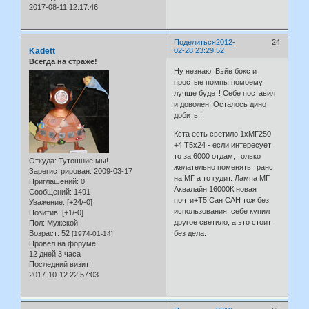
2017-08-11 12:17:46
Поделиться
2012-
24
Kadett
02-28 23:29:52
Всегда на страже!
Ну незнаю! Вэйв бокс и
простые помпы помоему
лучше будет! Себе поставил
и доволен! Осталось дино
добить.!
Кста есть светило 1хМГ250
+4 Т5х24 - если интересует
то за 6000 отдам, только
Откуда:
Тутошние мы!
желательно поменять транс
Зарегистрирован
: 2009-03-17
на МГ а то гудит. Лампа МГ
Приглашений:
0
Аквалайн 16000К новая
Сообщений:
1491
почти+Т5 Сан САН тож без
Уважение:
[+24/-0]
использования, себе купил
Позитив:
[+1/-0]
другое светило, а это стоит
Пол:
Мужской
Возраст:
52
без дела.
[1974-01-14]
Провел на форуме:
12 дней 3 часа
Последний визит:
2017-10-12 22:57:03