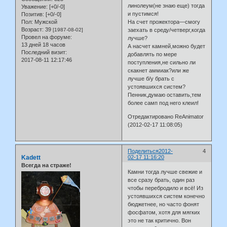
линолеум(не знаю еще) тогда
Уважение:
[+0/-0]
и пустимся!
Позитив:
[+0/-0]
Пол:
Мужской
На счет прожектора—смогу
Возраст:
39
[1987-08-02]
заехать в среду/четверг,когда
Провел на форуме:
лучше?
13 дней 18 часов
А насчет камней,можно будет
Последний визит:
добавлять по мере
2017-08-11 12:17:46
поступления,не сильно ли
скакнет аммиак?или же
лучше б/у брать с
устоявшихся систем?
Пенник,думаю оставить,тем
более самп под него клеил!
Отредактировано ReAnimator
(2012-02-17 11:08:05)
Поделиться
2012-
4
Kadett
02-17 11:16:20
Всегда на страже!
Камни тогда лучше свежие и
все сразу брать, один раз
чтобы перебродило и всё! Из
устоявшихся систем конечно
бюджетнее, но часто фонят
фосфатом, хотя для мягких
это не так критично. Вон