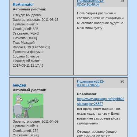
Поделиться
2012-
25
ReAnimator
02-29 10:49:07
Активный участник
Пока бюджет расписан и
Откуда:
Кондрово
светило в него не входит!да и
Зарегистрирован
: 2011-08-15
многовато наверное будет на
Приглашений:
0
мою мини бухту!
Сообщений:
325
Уважение:
[+0/-0]
Позитив:
[+0/-0]
Пол:
Мужской
Возраст:
39
[1987-08-02]
Провел на форуме:
13 дней 18 часов
Последний визит:
2017-08-11 12:17:46
Поделиться
2012-
26
бендер
03-01 00:06:26
Активный участник
ReAnimator
http://www.aqualogo.ru/phpbb2/index.ph
showtopic=28827
вот вроде норм вариант ток
ехать нада, так что у Димы
возьми не заморачивайся с
Зарегистрирован
: 2011-04-09
самоделками
Приглашений:
0
Сообщений:
174
Отредактировано бендер
Уважение:
[+0/-0]
(2012-03-01 00:07:23)