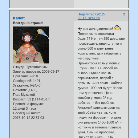
Поделиться
2012-
2
Kadett
02-17 10:41:56
Всегда на страже!
Ну вот дело движется!
)
Пенничек не великоват
будет?? Нептун 350 довольно
производительная штучка и
около 500 л акву тянет
нормально, да и габариты у
него крупные.
Прожекторы есть у меня 2
Откуда:
Тутошние мы!
штуки - по 1000 любой на
Зарегистрирован
: 2009-03-17
выбор. Один с косым
Приглашений:
0
отражателем, второй с
Сообщений:
1491
прямым. А из помп - Хайлеа -
Уважение:
[+24/-0]
думаю 1000 л/ч будет более
Позитив:
[+1/-0]
чем достаточно. Цена
Пол:
Мужской
копейки у меня 2й год
Возраст:
52
[1974-01-14]
работает - без проблем.
Провел на форуме:
Акваэлей циркуляторов на
12 дней 3 часа
твой объём хватит, хотя
Последний визит:
пишут на форуме, что дают
2017-10-12 22:57:03
они реально 1400-1600 л/ч -
но тихие и течение плавное
дают. Сам не пробовал.
Насчёт пенника - Есть