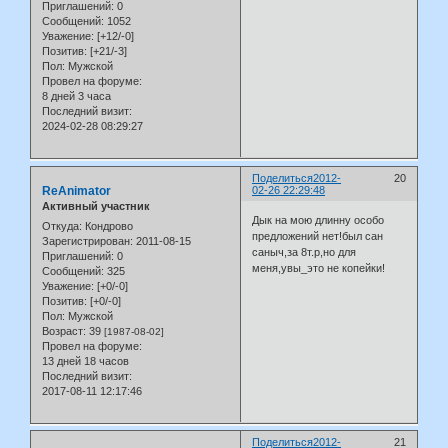
Приглашений:
0
Сообщений:
1052
Уважение:
[+12/-0]
Позитив:
[+21/-3]
Пол:
Мужской
Провел на форуме:
8 дней 3 часа
Последний визит:
2024-02-28 08:29:27
Поделиться
2012-
20
ReAnimator
02-26 22:29:48
Активный участник
Дык на мою длинну особо
Откуда:
Кондрово
предложений нет!был сан
Зарегистрирован
: 2011-08-15
саныч,за 8т.р,но для
Приглашений:
0
меня,увы_это не копейки!
Сообщений:
325
Уважение:
[+0/-0]
Позитив:
[+0/-0]
Пол:
Мужской
Возраст:
39
[1987-08-02]
Провел на форуме:
13 дней 18 часов
Последний визит:
2017-08-11 12:17:46
Поделиться
2012-
21