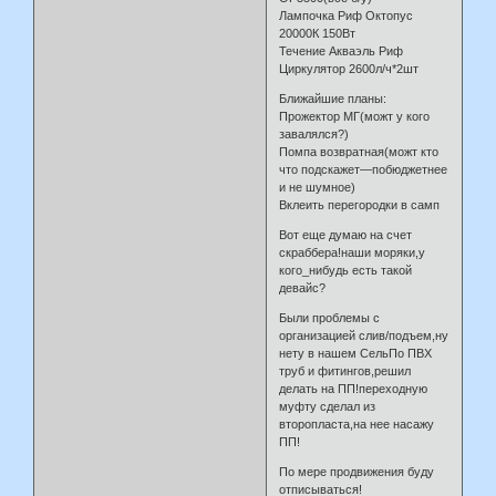
Лампочка Риф Октопус
20000К 150Вт
Течение Акваэль Риф
Циркулятор 2600л/ч*2шт
Ближайшие планы:
Прожектор МГ(можт у кого
завалялся?)
Помпа возвратная(можт кто
что подскажет—побюджетнее
и не шумное)
Вклеить перегородки в самп
Вот еще думаю на счет
скраббера!наши моряки,у
кого_нибудь есть такой
девайс?
Были проблемы с
организацией слив/подъем,ну
нету в нашем СельПо ПВХ
труб и фитингов,решил
делать на ПП!переходную
муфту сделал из
второпласта,на нее насажу
ПП!
По мере продвижения буду
отписываться!