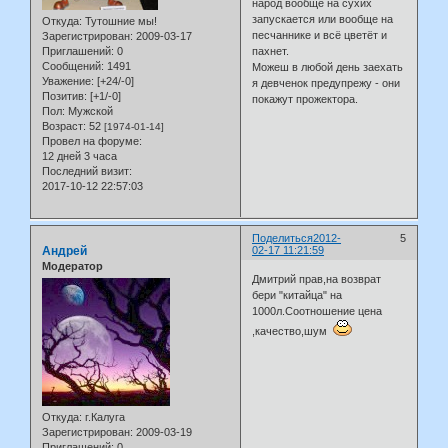
народ вообще на сухих
запускается или вообще на
Откуда:
Тутошние мы!
песчаннике и всё цветёт и
Зарегистрирован
: 2009-03-17
Приглашений:
0
пахнет.
Сообщений:
1491
Можеш в любой день заехать
Уважение:
[+24/-0]
я девченок предупрежу - они
Позитив:
[+1/-0]
покажут прожектора.
Пол:
Мужской
Возраст:
52
[1974-01-14]
Провел на форуме:
12 дней 3 часа
Последний визит:
2017-10-12 22:57:03
Поделиться
2012-
5
Андрей
02-17 11:21:59
Модератор
Дмитрий прав,на возврат
бери "китайца" на
1000л.Соотношение цена
,качество,шум
Откуда:
г.Калуга
Зарегистрирован
: 2009-03-19
Приглашений:
0