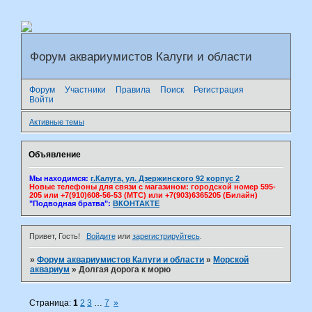
Форум аквариумистов Калуги и области
Форум
Участники
Правила
Поиск
Регистрация
Войти
Активные темы
Объявление
Мы находимся:
г.Калуга, ул. Дзержинского 92 корпус 2
Новые телефоны для связи с магазином: городской номер 595-
205 или +7(910)608-56-53 (МТС) или +7(903)6365205 (Билайн)
"Подводная братва":
ВКОНТАКТЕ
Привет, Гость!
Войдите
или
зарегистрируйтесь
.
»
Форум аквариумистов Калуги и области
»
Морской
аквариум
»
Долгая дорога к морю
Страница:
1
2
3
…
7
»