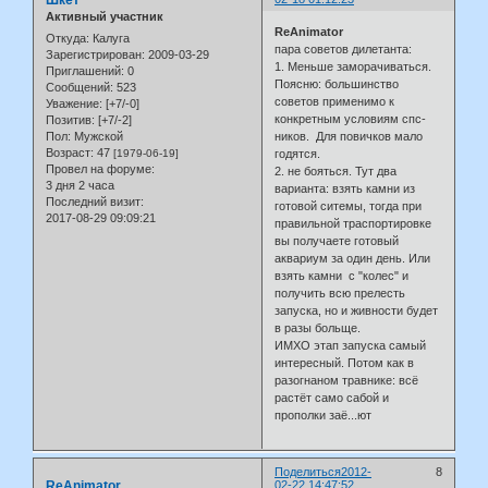
Шкет
Активный участник
ReAnimator
Откуда:
Калуга
пара советов дилетанта:
Зарегистрирован
: 2009-03-29
1. Меньше заморачиваться.
Приглашений:
0
Поясню: большинство
Сообщений:
523
советов применимо к
Уважение:
[+7/-0]
конкретным условиям спс-
Позитив:
[+7/-2]
Пол:
Мужской
ников. Для повичков мало
Возраст:
47
[1979-06-19]
годятся.
Провел на форуме:
2. не бояться. Тут два
3 дня 2 часа
варианта: взять камни из
Последний визит:
готовой ситемы, тогда при
2017-08-29 09:09:21
правильной траспортировке
вы получаете готовый
аквариум за один день. Или
взять камни с "колес" и
получить всю прелесть
запуска, но и живности будет
в разы больще.
ИМХО этап запуска самый
интересный. Потом как в
разогнаном травнике: всё
растёт само сабой и
прополки заё...ют
Поделиться
2012-
8
ReAnimator
02-22 14:47:52