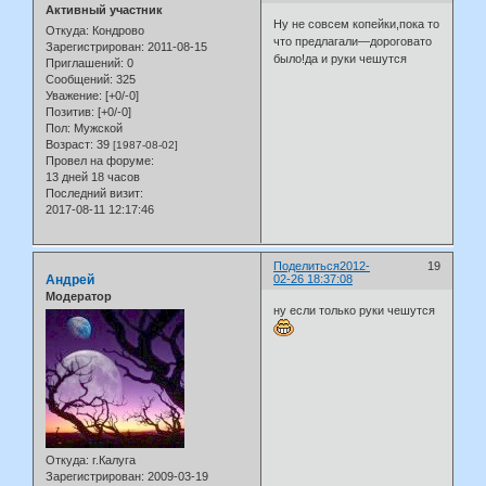
Активный участник
Ну не совсем копейки,пока то
Откуда:
Кондрово
что предлагали—дороговато
Зарегистрирован
: 2011-08-15
было!да и руки чешутся
Приглашений:
0
Сообщений:
325
Уважение:
[+0/-0]
Позитив:
[+0/-0]
Пол:
Мужской
Возраст:
39
[1987-08-02]
Провел на форуме:
13 дней 18 часов
Последний визит:
2017-08-11 12:17:46
Поделиться
2012-
19
Андрей
02-26 18:37:08
Модератор
ну если только руки чешутся
Откуда:
г.Калуга
Зарегистрирован
: 2009-03-19