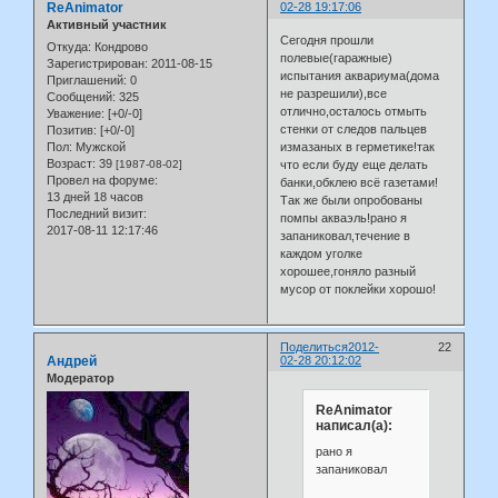
ReAnimator
02-28 19:17:06
Активный участник
Сегодня прошли
Откуда:
Кондрово
полевые(гаражные)
Зарегистрирован
: 2011-08-15
испытания аквариума(дома
Приглашений:
0
не разрешили),все
Сообщений:
325
отлично,осталось отмыть
Уважение:
[+0/-0]
стенки от следов пальцев
Позитив:
[+0/-0]
Пол:
Мужской
измазаных в герметике!так
Возраст:
39
[1987-08-02]
что если буду еще делать
Провел на форуме:
банки,обклею всё газетами!
13 дней 18 часов
Так же были опробованы
Последний визит:
помпы акваэль!рано я
2017-08-11 12:17:46
запаниковал,течение в
каждом уголке
хорошее,гоняло разный
мусор от поклейки хорошо!
Поделиться
2012-
22
Андрей
02-28 20:12:02
Модератор
ReAnimator
написал(а):
рано я
запаниковал