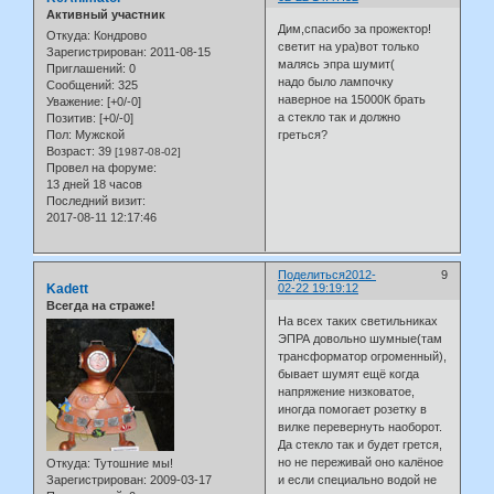
Активный участник
Дим,спасибо за прожектор!
Откуда:
Кондрово
светит на ура)вот только
Зарегистрирован
: 2011-08-15
малясь эпра шумит(
Приглашений:
0
надо было лампочку
Сообщений:
325
наверное на 15000К брать
Уважение:
[+0/-0]
а стекло так и должно
Позитив:
[+0/-0]
Пол:
Мужской
греться?
Возраст:
39
[1987-08-02]
Провел на форуме:
13 дней 18 часов
Последний визит:
2017-08-11 12:17:46
Поделиться
2012-
9
Kadett
02-22 19:19:12
Всегда на страже!
На всех таких светильниках
ЭПРА довольно шумные(там
трансформатор огроменный),
бывает шумят ещё когда
напряжение низковатое,
иногда помогает розетку в
вилке перевернуть наоборот.
Да стекло так и будет грется,
но не переживай оно калёное
Откуда:
Тутошние мы!
и если специально водой не
Зарегистрирован
: 2009-03-17