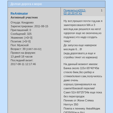
Долгая дорога к морю
Поделиться
2012-
1
ReAnimator
02-16 20:47:41
Активный участник
Ну вот,прошел почти год,как я
Откуда:
Кондрово
заинтересовался МА и 3
Зарегистрирован
: 2011-08-15
месяца,как решился на него!
Приглашений:
0
«дорога» еще не окончена,но
Сообщений:
325
подумал,что надо создать
Уважение:
[+0/-0]
тему!
Позитив:
[+0/-0]
Пол:
Мужской
До запуска еще наверное
Возраст:
39
[1987-08-02]
месяцев 6…8!
Провел на форуме:
(мда,дороговато,а еще и
13 дней 18 часов
стройка тянет из кармана)
Последний визит:
2017-08-11 12:17:46
На данный момент имеем:
Банка около 115л 65*40*45в
стекло 6мм,без ребер и
стяжек!клеил сам,получилось
даже очень
хорошо,тренировался на
сампе!боковой перелив!
Самп 52л 60*25*34в еще пока
без перегородок
Пенник от Жени Сляма
Нептун 350
Помпа к пеннику АкваМедик
ОР3500(все б/у)