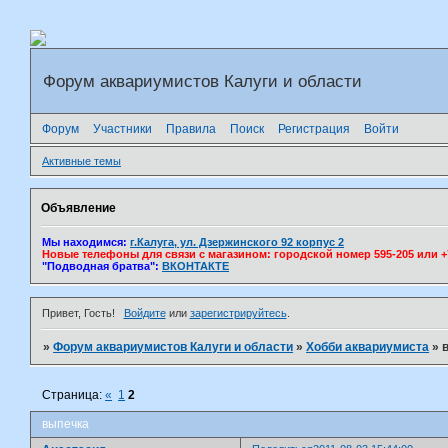
Форум аквариумистов Калуги и области
Форум
Участники
Правила
Поиск
Регистрация
Войти
Активные темы
Объявление
Мы находимся:
г.Калуга, ул. Дзержинского 92 корпус 2
Новые телефоны для связи с магазином: городской номер 595-205 или +7(
"Подводная братва":
ВКОНТАКТЕ
Привет, Гость!
Войдите
или
зарегистрируйтесь
.
»
Форум аквариумистов Калуги и области
»
Хобби аквариумиста
»
Страница:
«
1
2
выпечка