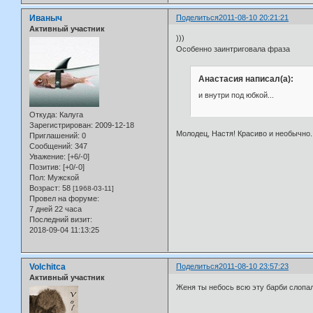
Иваныч
Поделиться
2011-08-10 20:21:21
Активный участник
)))
Особенно заинтриговала фраза
Анастасия написал(а):
и внутри под юбкой...
Откуда:
Калуга
Зарегистрирован
: 2009-12-18
Молодец, Настя! Красиво и необычно.
Приглашений:
0
Сообщений:
347
Уважение:
[+6/-0]
Позитив:
[+0/-0]
Пол:
Мужской
Возраст:
58
[1968-03-11]
Провел на форуме:
7 дней 22 часа
Последний визит:
2018-09-04 11:13:25
Volchitca
Поделиться
2011-08-10 23:57:23
Активный участник
Женя ты небось всю эту барби слопал