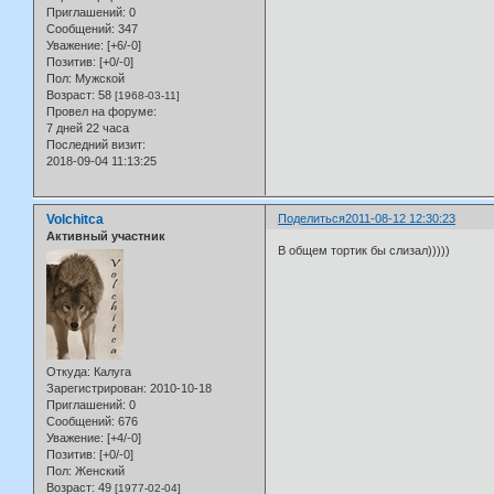
Приглашений:
0
Сообщений:
347
Уважение:
[+6/-0]
Позитив:
[+0/-0]
Пол:
Мужской
Возраст:
58
[1968-03-11]
Провел на форуме:
7 дней 22 часа
Последний визит:
2018-09-04 11:13:25
Volchitca
Поделиться
2011-08-12 12:30:23
Активный участник
В общем тортик бы слизал)))))
Откуда:
Калуга
Зарегистрирован
: 2010-10-18
Приглашений:
0
Сообщений:
676
Уважение:
[+4/-0]
Позитив:
[+0/-0]
Пол:
Женский
Возраст:
49
[1977-02-04]