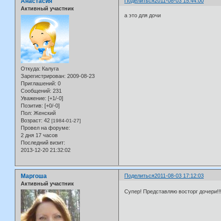
Анастасия
Поделиться
2011-08-03 15:44:00
Активный участник
а это для дочи
Откуда:
Калуга
Зарегистрирован
: 2009-08-23
Приглашений:
0
Сообщений:
231
Уважение:
[+1/-0]
Позитив:
[+0/-0]
Пол:
Женский
Возраст:
42
[1984-01-27]
Провел на форуме:
2 дня 17 часов
Последний визит:
2013-12-20 21:32:02
Маргоша
Поделиться
2011-08-03 17:12:03
Активный участник
Супер! Представляю восторг дочери!