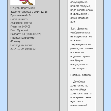
обсуждать на
нашем форуме,
Откуда:
Воротынск
надо копить свою
Зарегистрирован
: 2014-12-18
информацию и
Приглашений:
0
обмениваться
Сообщений:
5
ей!!!!
Уважение:
[+0/-0]
Позитив:
[+0/-0]
З.Ы. Цены на
Пол:
Мужской
удобрения пока
Возраст:
44
[1982-02-02]
не поднялись, но
Провел на форуме:
в связи с
48 минут
тенденциями на
Последний визит:
рынке, как только
2014-12-24 08:38:12
поставщик
поднимет цены,
мы будем
вынуждены их
тоже поднять.
Подпись автора
До обеда
хочется есть,
после обеда
хочется спать, и
все время такое
чувство, что
мало платят!