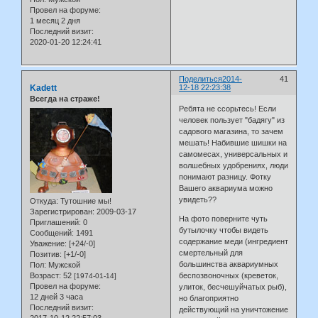
Провел на форуме:
1 месяц 2 дня
Последний визит:
2020-01-20 12:24:41
Поделиться
2014-
41
Kadett
12-18 22:23:38
Всегда на страже!
Ребята не ссорьтесь! Если
человек пользует "бадягу" из
садового магазина, то зачем
мешать! Набившие шишки на
самомесах, универсальных и
волшебных удобрениях, люди
понимают разницу. Фотку
Вашего аквариума можно
увидеть??
Откуда:
Тутошние мы!
Зарегистрирован
: 2009-03-17
На фото поверните чуть
Приглашений:
0
бутылочку чтобы видеть
Сообщений:
1491
содержание меди (ингредиент
Уважение:
[+24/-0]
смертельный для
Позитив:
[+1/-0]
большинства аквариумных
Пол:
Мужской
Возраст:
52
беспозвоночных (креветок,
[1974-01-14]
Провел на форуме:
улиток, бесчешуйчатых рыб),
12 дней 3 часа
но благоприятно
Последний визит:
действующий на уничтожение
2017-10-12 22:57:03