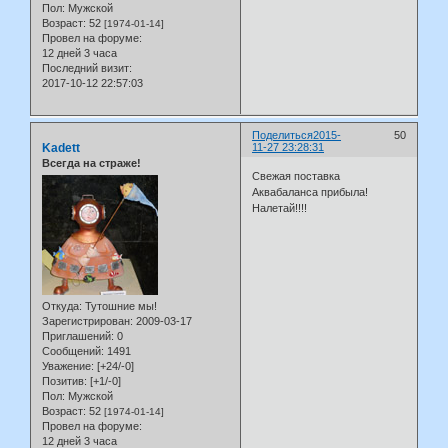
Пол:
Мужской
Возраст:
52
[1974-01-14]
Провел на форуме:
12 дней 3 часа
Последний визит:
2017-10-12 22:57:03
Поделиться
2015-
50
Kadett
11-27 23:28:31
Всегда на страже!
Свежая поставка
Аквабаланса прибыла!
Налетай!!!!
Откуда:
Тутошние мы!
Зарегистрирован
: 2009-03-17
Приглашений:
0
Сообщений:
1491
Уважение:
[+24/-0]
Позитив:
[+1/-0]
Пол:
Мужской
Возраст:
52
[1974-01-14]
Провел на форуме:
12 дней 3 часа