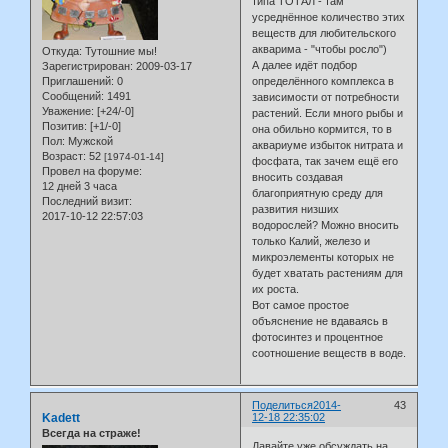
типа ТОТАЛ - там
усреднённое количество этих
веществ для любительского
акварима - "чтобы росло")
Откуда:
Тутошние мы!
А далее идёт подбор
Зарегистрирован
: 2009-03-17
Приглашений:
0
определённого комплекса в
Сообщений:
1491
зависимости от потребности
Уважение:
[+24/-0]
растений. Если много рыбы и
Позитив:
[+1/-0]
она обильно кормится, то в
Пол:
Мужской
аквариуме избыток нитрата и
Возраст:
52
[1974-01-14]
фосфата, так зачем ещё его
Провел на форуме:
вносить создавая
12 дней 3 часа
благоприятную среду для
Последний визит:
развития низших
2017-10-12 22:57:03
водорослей? Можно вносить
только Калий, железо и
микроэлементы которых не
будет хватать растениям для
их роста.
Вот самое простое
объяснение не вдаваясь в
фотосинтез и процентное
соотношение веществ в воде.
Поделиться
2014-
43
Kadett
12-18 22:35:02
Всегда на страже!
Давайте уже обсуждать на