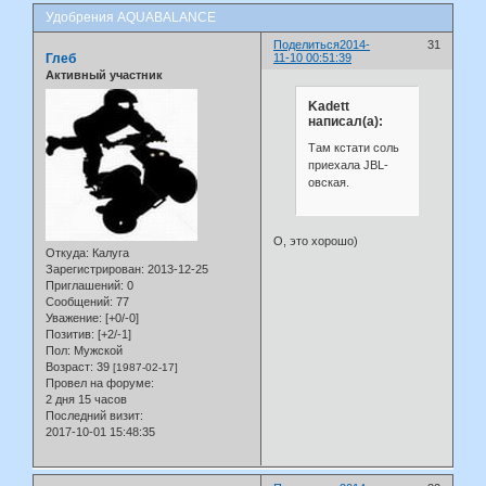
Удобрения AQUABALANCE
Поделиться
2014-
31
Глеб
11-10 00:51:39
Активный участник
Kadett
написал(а):
Там кстати соль
приехала JBL-
овская.
О, это хорошо)
Откуда:
Калуга
Зарегистрирован
: 2013-12-25
Приглашений:
0
Сообщений:
77
Уважение:
[+0/-0]
Позитив:
[+2/-1]
Пол:
Мужской
Возраст:
39
[1987-02-17]
Провел на форуме:
2 дня 15 часов
Последний визит:
2017-10-01 15:48:35