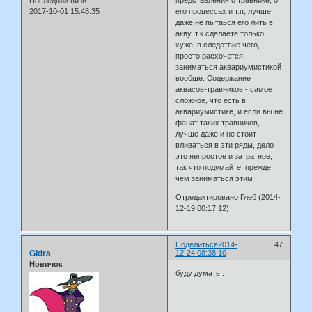
представления о травнике, о
Последний визит:
2017-10-01 15:48:35
его процессах и т.п, лучше
даже не пытаься его лить в
акву, т.к сделаете только
хуже, в следствие чего,
просто расхочется
заниматься аквариумистикой
вообще. Содержание
аквасов-травников - самое
сложное, что есть в
аквариумистике, и если вы не
фанат таких травников,
лучше даже и не стоит
вливаться в эти ряды, дело
это непростое и затратное,
так что подумайте, прежде
чем заниматься этим
Отредактировано Глеб (2014-
12-19 00:17:12)
Поделиться
2014-
47
Gidra
12-24 08:38:10
Новичок
буду думать .