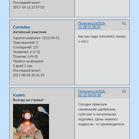
Последний визит:
2017-10-12 22:57:03
Поделиться
2015-
51
Cornelius
11-28 01:00:57
Активный участник
Как раз надо пополнять микро
Зарегистрирован
: 2012-04-01
с нпк:)
Приглашений:
0
Сообщений:
227
Уважение:
[+1/-0]
Позитив:
[+0/-0]
Провел на форуме:
6 дней 1 час
Последний визит:
2017-08-09 20:41:25
Поделиться
2016-
52
Kadett
01-15 00:03:38
Всегда на страже!
Сегодня приехали
свеженькие удобряшки,
субстрат и питательная
подложка. Цены немного
подросли - от производителя.