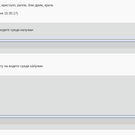
, кристалл, рилли, блю дрим, криль
я 15:35:17)
 водите среди калужан
ту на водите среди калужан