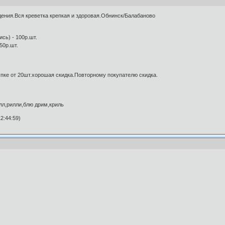
дения.Вся креветка крепкая и здоровая.Обнинск/Балабаново
сь) - 100р.шт.
50р.шт.
купке от 20шт.хорошая скидка.Повторному покупателю скидка.
алл,рилли,блю дрим,криль
2:44:59)