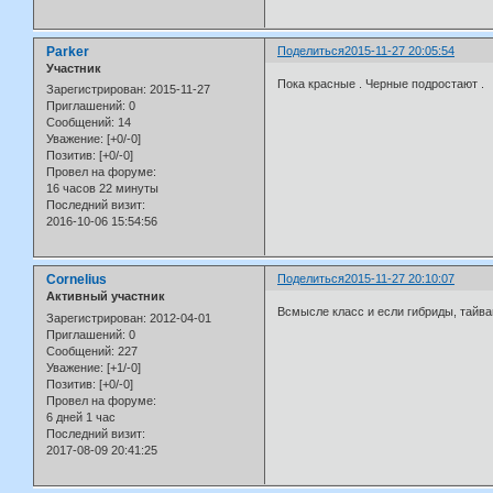
Parker
Поделиться
2015-11-27 20:05:54
Участник
Пока красные . Черные подростают .
Зарегистрирован
: 2015-11-27
Приглашений:
0
Сообщений:
14
Уважение:
[+0/-0]
Позитив:
[+0/-0]
Провел на форуме:
16 часов 22 минуты
Последний визит:
2016-10-06 15:54:56
Cornelius
Поделиться
2015-11-27 20:10:07
Активный участник
Всмысле класс и если гибриды, тайва
Зарегистрирован
: 2012-04-01
Приглашений:
0
Сообщений:
227
Уважение:
[+1/-0]
Позитив:
[+0/-0]
Провел на форуме:
6 дней 1 час
Последний визит:
2017-08-09 20:41:25