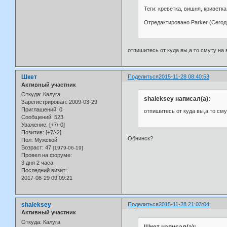
Теги: креветка, вишня, криветка
Отредактировано Parker (Сегодн
отпишитесь от куда вы,а то смуту на
Шкет
Поделиться
2015-11-28 08:40:53
Активный участник
Откуда:
Калуга
shaleksey написал(а):
Зарегистрирован
: 2009-03-29
Приглашений:
0
отпишитесь от куда вы,а то сму
Сообщений:
523
Уважение:
[+7/-0]
Позитив:
[+7/-2]
Обнинск?
Пол:
Мужской
Возраст:
47
[1979-06-19]
Провел на форуме:
3 дня 2 часа
Последний визит:
2017-08-29 09:09:21
shaleksey
Поделиться
2015-11-28 21:03:04
Активный участник
Откуда:
Калуга
Шкет написал(а):