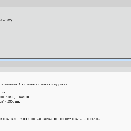
6:49:02)
разведения.Вся креветка крепкая и здоровая.
р.шт.
ончились) - 100р.шт.
ь) - 250р.шт.
При покупке от 20шт.хорошая скидка.Повторному покупателю скидка.