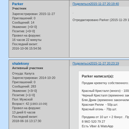
Parker
Поделиться
2015-11-27 20:19:40
Участник
.
Зарегистрирован
: 2015-11-27
Приглашений:
0
Отредактировано Parker (2015-11-29 1
Сообщений:
14
Уважение:
[+0/-0]
Позитив:
[+0/-0]
Провел на форуме:
16 часов 22 минуты
Последний визит:
2016-10-06 15:54:56
shaleksey
Поделиться
2015-11-27 20:23:19
Активный участник
Откуда:
Калуга
Parker написал(а):
Зарегистрирован
: 2014-10-20
Приглашений:
0
Продам креветку собственного 
Сообщений:
283
Красный Кристалл (много) - 100
Уважение:
[+3/-0]
Позитив:
[+1/-0]
Черный Кристалл (временно зак
Пол:
Мужской
Блю Дрим (временно закончилис
Возраст:
42
[1983-10-09]
Красная Рилли - 50р.шт.
Провел на форуме:
Красный огонь - 70р.шт.
13 дней 6 часов
Последний визит:
Продажа от 10 шт + 2 бонус . 
2018-06-16 13:17:30
8 96О 520 79 27
Есть Viber & WatsApp