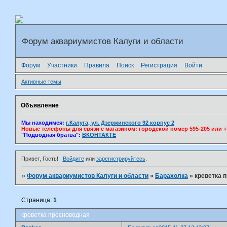
Форум аквариумистов Калуги и области
Форум
Участники
Правила
Поиск
Регистрация
Войти
Активные темы
Объявление
Мы находимся:
г.Калуга, ул. Дзержинского 92 корпус 2
Новые телефоны для связи с магазином: городской номер 595-205 или +7(
"Подводная братва":
ВКОНТАКТЕ
Привет, Гость!
Войдите
или
зарегистрируйтесь
.
»
Форум аквариумистов Калуги и области
»
Барахолка
»
креветка 
Страница:
1
креветка пресноводная