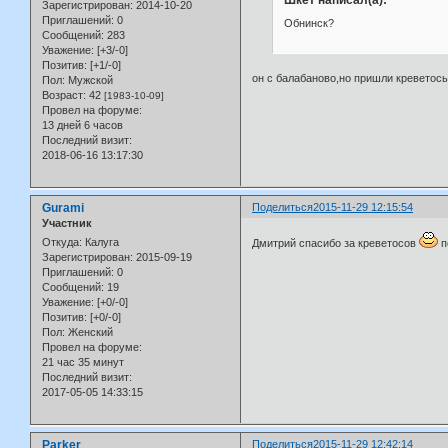
Зарегистрирован
: 2014-10-20
Приглашений:
0
Обнинск?
Сообщений:
283
Уважение:
[+3/-0]
Позитив:
[+1/-0]
он с балабаново,но пришли креветосы
Пол:
Мужской
Возраст:
42
[1983-10-09]
Провел на форуме:
13 дней 6 часов
Последний визит:
2018-06-16 13:17:30
Gurami
Поделиться
2015-11-29 12:15:54
Участник
Откуда:
Калуга
Дмитрий спасибо за креветосов
п
Зарегистрирован
: 2015-09-19
Приглашений:
0
Сообщений:
19
Уважение:
[+0/-0]
Позитив:
[+0/-0]
Пол:
Женский
Провел на форуме:
21 час 35 минут
Последний визит:
2017-05-05 14:33:15
Parker
Поделиться
2015-11-29 12:42:14