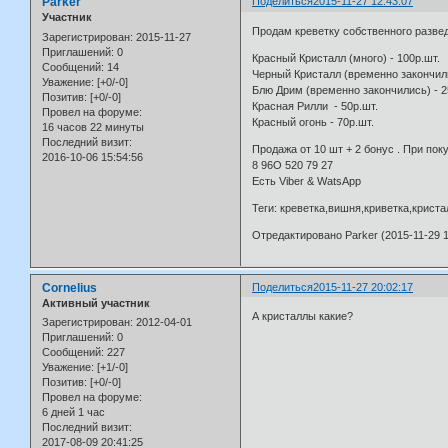
Parker
Поделиться
2015-11-27 12:43:07
Участник
Продам креветку собственного разве
Зарегистрирован
: 2015-11-27
Приглашений:
0
Красный Кристалл (много) - 100р.шт.
Сообщений:
14
Черный Кристалл (временно закончили
Уважение:
[+0/-0]
Блю Дрим (временно закончились) - 2
Позитив:
[+0/-0]
Красная Рилли - 50р.шт.
Провел на форуме:
Красный огонь - 70р.шт.
16 часов 22 минуты
Последний визит:
Продажа от 10 шт + 2 бонус . При по
2016-10-06 15:54:56
8 96О 520 79 27
Есть Viber & WatsApp
Теги: креветка,вишня,криветка,крист
Отредактировано Parker (2015-11-29 1
Cornelius
Поделиться
2015-11-27 20:02:17
Активный участник
А кристаллы какие?
Зарегистрирован
: 2012-04-01
Приглашений:
0
Сообщений:
227
Уважение:
[+1/-0]
Позитив:
[+0/-0]
Провел на форуме:
6 дней 1 час
Последний визит:
2017-08-09 20:41:25