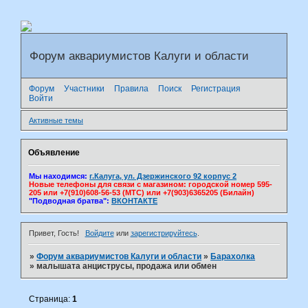
Форум аквариумистов Калуги и области
Форум
Участники
Правила
Поиск
Регистрация
Войти
Активные темы
Объявление
Мы находимся:
г.Калуга, ул. Дзержинского 92 корпус 2
Новые телефоны для связи с магазином: городской номер 595-
205 или +7(910)608-56-53 (МТС) или +7(903)6365205 (Билайн)
"Подводная братва":
ВКОНТАКТЕ
Привет, Гость!
Войдите
или
зарегистрируйтесь
.
»
Форум аквариумистов Калуги и области
»
Барахолка
»
малышата анциструсы, продажа или обмен
Страница:
1