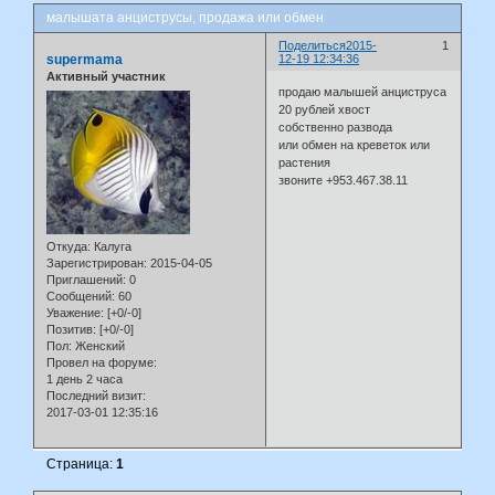
малышата анциструсы, продажа или обмен
Поделиться
2015-
1
supermama
12-19 12:34:36
Активный участник
продаю малышей анциструса
20 рублей хвост
собственно развода
или обмен на креветок или
растения
звоните +953.467.38.11
Откуда:
Калуга
Зарегистрирован
: 2015-04-05
Приглашений:
0
Сообщений:
60
Уважение:
[+0/-0]
Позитив:
[+0/-0]
Пол:
Женский
Провел на форуме:
1 день 2 часа
Последний визит:
2017-03-01 12:35:16
Страница:
1