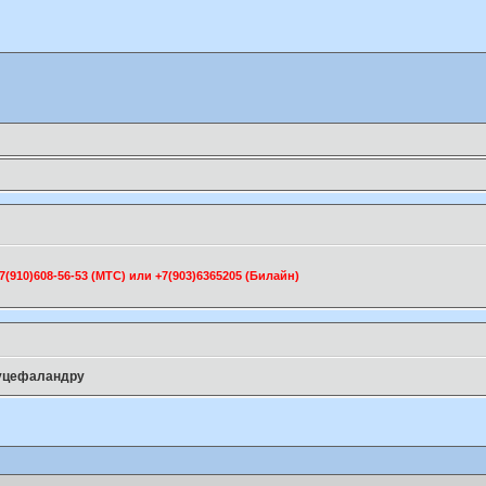
910)608-56-53 (МТС) или +7(903)6365205 (Билайн)
уцефаландру