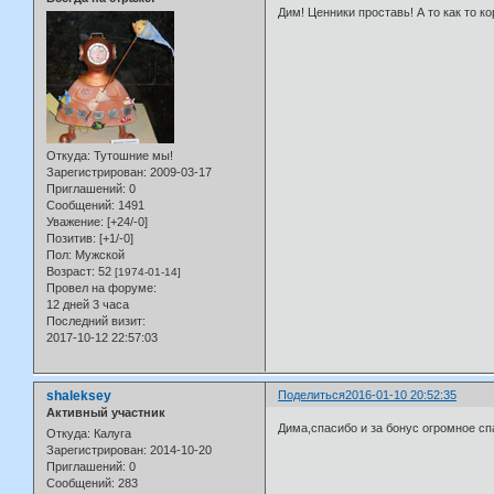
Дим! Ценники проставь! А то как то ко
Откуда:
Тутошние мы!
Зарегистрирован
: 2009-03-17
Приглашений:
0
Сообщений:
1491
Уважение:
[+24/-0]
Позитив:
[+1/-0]
Пол:
Мужской
Возраст:
52
[1974-01-14]
Провел на форуме:
12 дней 3 часа
Последний визит:
2017-10-12 22:57:03
shaleksey
Поделиться
2016-01-10 20:52:35
Активный участник
Дима,спасибо и за бонус огромное с
Откуда:
Калуга
Зарегистрирован
: 2014-10-20
Приглашений:
0
Сообщений:
283