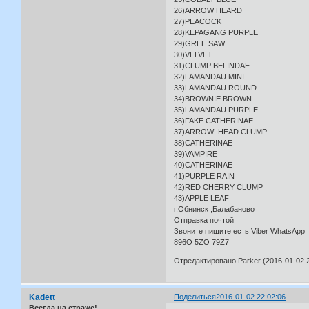
26)ARROW HEARD
27)PEACOCK
28)KEPAGANG PURPLE
29)GREE SAW
30)VELVET
31)CLUMP BELINDAE
32)LAMANDAU MINI
33)LAMANDAU ROUND
34)BROWNIE BROWN
35)LAMANDAU PURPLE
36)FAKE CATHERINAE
37)ARROW HEAD CLUMP
38)CATHERINAE
39)VAMPIRE
40)CATHERINAE
41)PURPLE RAIN
42)RED CHERRY CLUMP
43)APPLE LEAF
г.Обнинск ,Балабаново
Отправка почтой
Звоните пишите есть Viber WhatsApp
896O 5ZO 79Z7
Отредактировано Parker (2016-01-02 2
Kadett
Поделиться
2016-01-02 22:02:06
Всегда на страже!