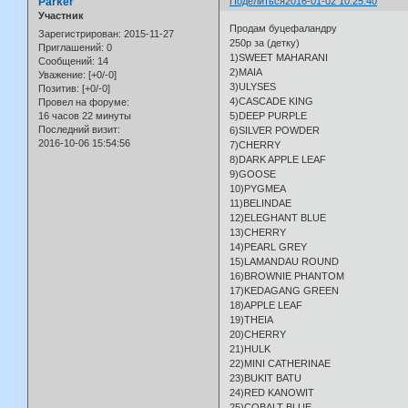
Parker
Поделиться
2016-01-02 10:25:40
Участник
Продам буцефаландру
Зарегистрирован
: 2015-11-27
250р за (детку)
Приглашений:
0
1)SWEET MAHARANI
Сообщений:
14
2)MAIA
Уважение:
[+0/-0]
3)ULYSES
Позитив:
[+0/-0]
4)CASCADE KING
Провел на форуме:
16 часов 22 минуты
5)DEEP PURPLE
Последний визит:
6)SILVER POWDER
2016-10-06 15:54:56
7)CHERRY
8)DARK APPLE LEAF
9)GOOSE
10)PYGMEA
11)BELINDAE
12)ELEGHANT BLUE
13)CHERRY
14)PEARL GREY
15)LAMANDAU ROUND
16)BROWNIE PHANTOM
17)KEDAGANG GREEN
18)APPLE LEAF
19)THEIA
20)CHERRY
21)HULK
22)MINI CATHERINAE
23)BUKIT BATU
24)RED KANOWIT
25)COBALT BLUE