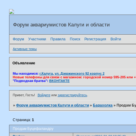
Форум аквариумистов Калуги и области
Форум
Участники
Правила
Поиск
Регистрация
Войти
Активные темы
Объявление
Мы находимся:
г.Калуга, ул. Дзержинского 92 корпус 2
Новые телефоны для связи с магазином: городской номер 595-205 или +7(
"Подводная братва":
ВКОНТАКТЕ
Привет, Гость!
Войдите
или
зарегистрируйтесь
.
»
Форум аквариумистов Калуги и области
»
Барахолка
»
Продам Б
Страница:
1
Продам Буцефаландру