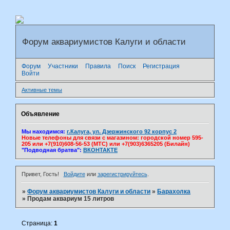
Форум аквариумистов Калуги и области
Форум
Участники
Правила
Поиск
Регистрация
Войти
Активные темы
Объявление
Мы находимся:
г.Калуга, ул. Дзержинского 92 корпус 2
Новые телефоны для связи с магазином: городской номер 595-
205 или +7(910)608-56-53 (МТС) или +7(903)6365205 (Билайн)
"Подводная братва":
ВКОНТАКТЕ
Привет, Гость!
Войдите
или
зарегистрируйтесь
.
»
Форум аквариумистов Калуги и области
»
Барахолка
»
Продам аквариум 15 литров
Страница:
1