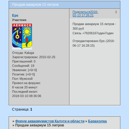
Продам аквариум 15 литров
Поделиться
2016-
1
Eps
02-13 17:26:21
Участник
Продам аквариум 15 литров -
300 руб
Связь +79206167один7один
Отредактировано Eps (2016-
06-17 16:28:15)
Откуда:
Kaluga
Зарегистрирован
: 2015-02-25
Приглашений:
0
Сообщений:
19
Уважение:
[+0/-0]
Позитив:
[+0/-0]
Пол:
Мужской
Провел на форуме:
8 часов 20 минут
Последний визит:
2018-03-10 08:36:06
Страница:
1
»
Форум аквариумистов Калуги и области
»
Барахолка
»
Продам аквариум 15 литров