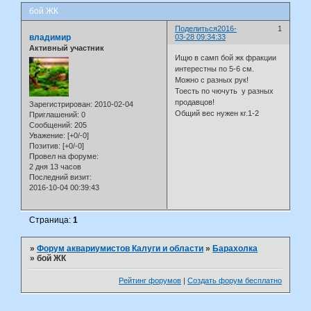
бой ЖК
Поделиться
2016-
1
владимир
03-28 09:34:33
Активный участник
Ищю в самп бой жк фракции
интерестны по 5-6 см.
Можно с разных рук!
Тоесть по чючуть у разных
продавцов!
Зарегистрирован
: 2010-02-04
Общий вес нужен кг.1-2
Приглашений:
0
Сообщений:
205
Уважение:
[+0/-0]
Позитив:
[+0/-0]
Провел на форуме:
2 дня 13 часов
Последний визит:
2016-10-04 00:39:43
Страница:
1
»
Форум аквариумистов Калуги и области
»
Барахолка
»
бой ЖК
Рейтинг форумов
|
Создать форум бесплатно