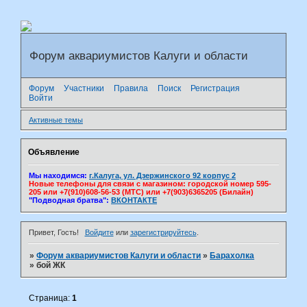
Форум аквариумистов Калуги и области
Форум
Участники
Правила
Поиск
Регистрация
Войти
Активные темы
Объявление
Мы находимся:
г.Калуга, ул. Дзержинского 92 корпус 2
Новые телефоны для связи с магазином: городской номер 595-
205 или +7(910)608-56-53 (МТС) или +7(903)6365205 (Билайн)
"Подводная братва":
ВКОНТАКТЕ
Привет, Гость!
Войдите
или
зарегистрируйтесь
.
»
Форум аквариумистов Калуги и области
»
Барахолка
»
бой ЖК
Страница:
1