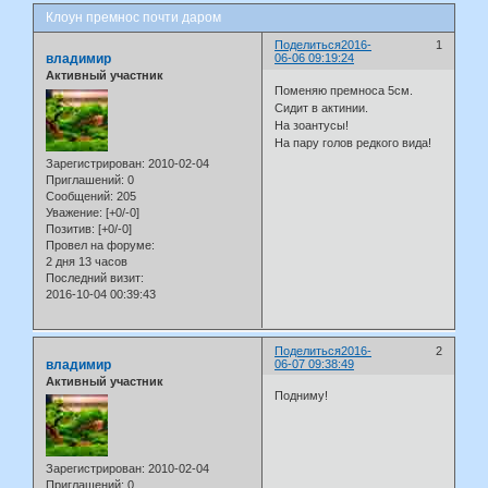
Клоун премнос почти даром
Поделиться
2016-
1
владимир
06-06 09:19:24
Активный участник
Поменяю премноса 5см.
Сидит в актинии.
На зоантусы!
На пару голов редкого вида!
Зарегистрирован
: 2010-02-04
Приглашений:
0
Сообщений:
205
Уважение:
[+0/-0]
Позитив:
[+0/-0]
Провел на форуме:
2 дня 13 часов
Последний визит:
2016-10-04 00:39:43
Поделиться
2016-
2
владимир
06-07 09:38:49
Активный участник
Подниму!
Зарегистрирован
: 2010-02-04
Приглашений:
0