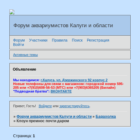
Форум аквариумистов Калуги и области
Форум
Участники
Правила
Поиск
Регистрация
Войти
Активные темы
Объявление
Мы находимся:
г.Калуга, ул. Дзержинского 92 корпус 2
Новые телефоны для связи с магазином: городской номер 595-
205 или +7(910)608-56-53 (МТС) или +7(903)6365205 (Билайн)
"Подводная братва":
ВКОНТАКТЕ
Привет, Гость!
Войдите
или
зарегистрируйтесь
.
»
Форум аквариумистов Калуги и области
»
Барахолка
»
Клоун премнос почти даром
Страница:
1