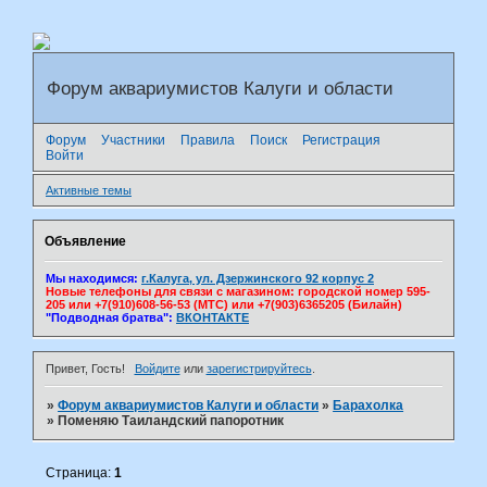
Форум аквариумистов Калуги и области
Форум
Участники
Правила
Поиск
Регистрация
Войти
Активные темы
Объявление
Мы находимся:
г.Калуга, ул. Дзержинского 92 корпус 2
Новые телефоны для связи с магазином: городской номер 595-
205 или +7(910)608-56-53 (МТС) или +7(903)6365205 (Билайн)
"Подводная братва":
ВКОНТАКТЕ
Привет, Гость!
Войдите
или
зарегистрируйтесь
.
»
Форум аквариумистов Калуги и области
»
Барахолка
»
Поменяю Таиландский папоротник
Страница:
1