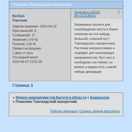
Поменяю Таиландский папоротник
Поделиться
2016-
1
IlyaSas
06-13 21:56:01
Участник
Уважаемые коллеги для
Зарегистрирован
: 2014-04-22
освобождения места в банке
Приглашений:
0
поменяю на что-нибудь
Сообщений:
17
большой, сильный куст
Уважение:
[+0/-0]
Таиландского папоротника.
Позитив:
[+0/-0]
Растение неприхотливое и
Провел на форуме:
1 день 4 часа
подойдет для начинающих
Последний визит:
аквариумистов. Куст рос в
2018-06-07 13:01:39
свободном состоянии, но
можно и прирастить к какой-
нибудь декорации.
Страница:
1
»
Форум аквариумистов Калуги и области
»
Барахолка
»
Поменяю Таиландский папоротник
Рейтинг форумов
|
Создать форум бесплатно