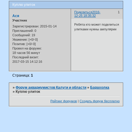
Куплю улиток
Поделиться
2016-
1
Ася
12-25 18:35:32
Участник
Ребята кто может поделиться
Зарегистрирован
: 2015-01-14
улитками нужны ампулярии
Приглашений:
0
Сообщений:
19
Уважение:
[+0/-0]
Позитив:
[+0/-0]
Провел на форуме:
18 часов 56 минут
Последний визит:
2017-03-15 14:12:16
Страница:
1
»
Форум аквариумистов Калуги и области
»
Барахолка
»
Куплю улиток
Рейтинг форумов
|
Создать форум бесплатно