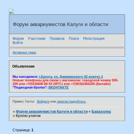
Форум аквариумистов Калуги и области
Форум
Участники
Правила
Поиск
Регистрация
Войти
Активные темы
Объявление
Мы находимся:
г.Калуга, ул. Дзержинского 92 корпус 2
Новые телефоны для связи с магазином: городской номер 595-
205 или +7(910)608-56-53 (МТС) или +7(903)6365205 (Билайн)
"Подводная братва":
ВКОНТАКТЕ
Привет, Гость!
Войдите
или
зарегистрируйтесь
.
»
Форум аквариумистов Калуги и области
»
Барахолка
»
Куплю улиток
Страница:
1