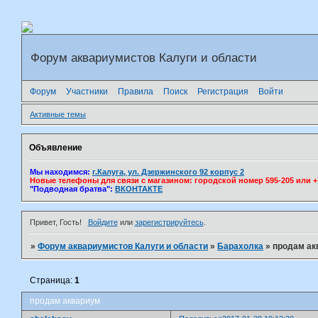
Форум аквариумистов Калуги и области
Форум
Участники
Правила
Поиск
Регистрация
Войти
Активные темы
Объявление
Мы находимся:
г.Калуга, ул. Дзержинского 92 корпус 2
Новые телефоны для связи с магазином: городской номер 595-205 или +7(
"Подводная братва":
ВКОНТАКТЕ
Привет, Гость!
Войдите
или
зарегистрируйтесь
.
»
Форум аквариумистов Калуги и области
»
Барахолка
»
продам ак
Страница:
1
продам аквариум