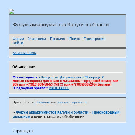
Форум аквариумистов Калуги и области
Форум
Участники
Правила
Поиск
Регистрация
Войти
Активные темы
Объявление
Мы находимся:
г.Калуга, ул. Дзержинского 92 корпус 2
Новые телефоны для связи с магазином: городской номер 595-
205 или +7(910)608-56-53 (МТС) или +7(903)6365205 (Билайн)
"Подводная братва":
ВКОНТАКТЕ
Привет, Гость!
Войдите
или
зарегистрируйтесь
.
»
Форум аквариумистов Калуги и области
»
Пресноводный
аквариум
»
купить справку об обучении
Страница:
1