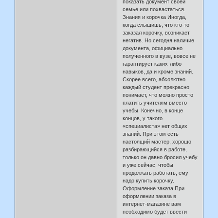
показать документ своей
семье или похвастаться.
Знания и корочка Иногда,
когда слышишь, что кто-то
заказал корочку, возникает
негатив. Но сегодня наличие
документа, официально
полученного в вузе, вовсе не
гарантирует каких-либо
навыков, да и кроме знаний.
Скорее всего, абсолютно
каждый студент прекрасно
понимает, что можно просто
платить учителям вместо
учебы. Конечно, в конце
концов, у такого
«специалиста» нет общих
знаний. При этом есть
настоящий мастер, хорошо
разбирающийся в работе,
только он давно бросил учебу
и уже сейчас, чтобы
продолжать работать, ему
надо купить корочку.
Оформление заказа При
оформлении заказа в
интернет-магазине вам
необходимо будет ввести