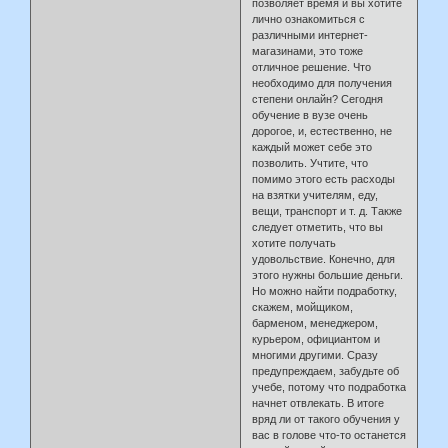
позволяет время и вы хотите
лично ознакомиться с
различными интернет-
магазинами, это тоже
отличное решение. Что
необходимо для получения
степени онлайн? Сегодня
обучение в вузе очень
дорогое, и, естественно, не
каждый может себе это
позволить. Учтите, что
помимо этого есть расходы
на взятки учителям, еду,
вещи, транспорт и т. д. Также
следует отметить, что вы
хотите получать
удовольствие. Конечно, для
этого нужны большие деньги.
Но можно найти подработку,
скажем, мойщиком,
барменом, менеджером,
курьером, официантом и
многими другими. Сразу
предупреждаем, забудьте об
учебе, потому что подработка
начнет отвлекать. В итоге
вряд ли от такого обучения у
вас в голове что-то останется