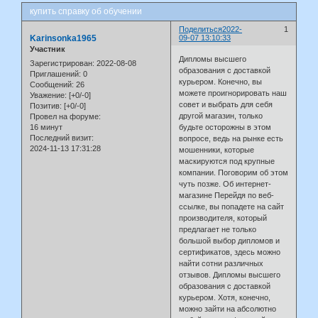
купить справку об обучении
Поделиться
2022-
1
Karinsonka1965
09-07 13:10:33
Участник
Дипломы высшего
Зарегистрирован
: 2022-08-08
образования с доставкой
Приглашений:
0
курьером. Конечно, вы
Сообщений:
26
можете проигнорировать наш
Уважение:
[+0/-0]
совет и выбрать для себя
Позитив:
[+0/-0]
другой магазин, только
Провел на форуме:
16 минут
будьте осторожны в этом
Последний визит:
вопросе, ведь на рынке есть
2024-11-13 17:31:28
мошенники, которые
маскируются под крупные
компании. Поговорим об этом
чуть позже. Об интернет-
магазине Перейдя по веб-
ссылке, вы попадете на сайт
производителя, который
предлагает не только
большой выбор дипломов и
сертификатов, здесь можно
найти сотни различных
отзывов. Дипломы высшего
образования с доставкой
курьером. Хотя, конечно,
можно зайти на абсолютно