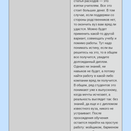
статья расходов — это
взятки учителям. Все это
стоит больших денег. В том
случае, если поддержки со
стороны родственников нет,
то окончить вуз вам вряд ли
удастся. Можно будет
применить какой-то другой
вариант, совмещать учебу и
помимо работы. Тут надо
понимать истину, если вы
решитесь на это, то в общем
все получится, увидите
долгожданный диплом.
Однако ни знаний, ни
навыков не будет, а потому
найти работу в какой-либо
компании вряд ли получится.
В общем, ряд студентов это
понимают уже к выпускному,
когда мечты исчезают, а
реальность выглядит так: без
знаний, да еще и с дипломом
известного вуза, никого не
устраивает. После
прохождения обучения
остается перейти на простую
работу: мойщиком, барменом