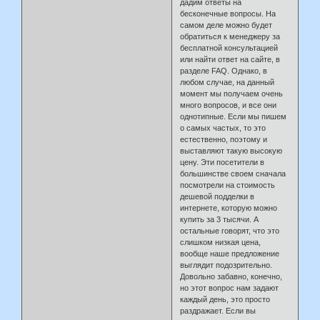
дадим ответы на
бесконечные вопросы. На
самом деле можно будет
обратиться к менеджеру за
бесплатной консультацией
или найти ответ на сайте, в
разделе FAQ. Однако, в
любом случае, на данный
момент мы получаем очень
много вопросов, и все они
однотипные. Если мы пишем
о самых частых, то это
естественно, поэтому и
выставляют такую высокую
цену. Эти посетители в
большинстве своем сначала
посмотрели на стоимость
дешевой подделки в
интернете, которую можно
купить за 3 тысячи. А
остальные говорят, что это
слишком низкая цена,
вообще наше предложение
выглядит подозрительно.
Довольно забавно, конечно,
но этот вопрос нам задают
каждый день, это просто
раздражает. Если вы