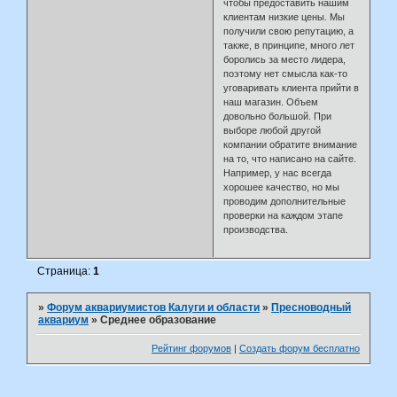
чтобы предоставить нашим
клиентам низкие цены. Мы
получили свою репутацию, а
также, в принципе, много лет
боролись за место лидера,
поэтому нет смысла как-то
уговаривать клиента прийти в
наш магазин. Объем
довольно большой. При
выборе любой другой
компании обратите внимание
на то, что написано на сайте.
Например, у нас всегда
хорошее качество, но мы
проводим дополнительные
проверки на каждом этапе
производства.
Страница:
1
»
Форум аквариумистов Калуги и области
»
Пресноводный
аквариум
»
Среднее образование
Рейтинг форумов
|
Создать форум бесплатно