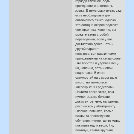
гораздо сложнее, ведь
прежде всего сложность
языка. В некоторых вузах уже
есть необходимый для
английского языка, однако
это сегодня скорее редкость,
чем практика. Конечно, вы
можете взять с собой
переводчика, если у вас
достаточно денег. Есть и
другой вариант —
пользоваться различными
приложениями на смартфоне.
Это простая и удобная вещь,
но, конечно, есть и свои
недостатки. В итоге
сложностей на самом деле
много, но можно все
«перекрыть» средствами.
Помимо всего этого, вам
нужно гораздо больше
документов, чем, например,
российскому абитуриенту.
Главное, помните, кроме
платы за прохождение
обучения, нужно где-то жить,
покупать еду и вещи. Но,
пожалуй, самая крупная