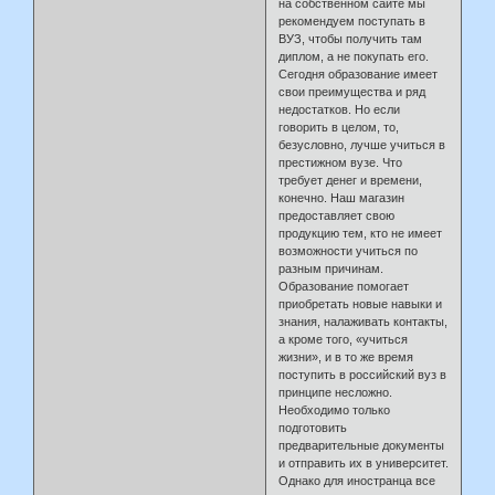
на собственном сайте мы
рекомендуем поступать в
ВУЗ, чтобы получить там
диплом, а не покупать его.
Сегодня образование имеет
свои преимущества и ряд
недостатков. Но если
говорить в целом, то,
безусловно, лучше учиться в
престижном вузе. Что
требует денег и времени,
конечно. Наш магазин
предоставляет свою
продукцию тем, кто не имеет
возможности учиться по
разным причинам.
Образование помогает
приобретать новые навыки и
знания, налаживать контакты,
а кроме того, «учиться
жизни», и в то же время
поступить в российский вуз в
принципе несложно.
Необходимо только
подготовить
предварительные документы
и отправить их в университет.
Однако для иностранца все