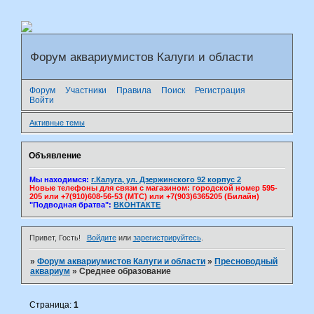
Форум аквариумистов Калуги и области
Форум
Участники
Правила
Поиск
Регистрация
Войти
Активные темы
Объявление
Мы находимся:
г.Калуга, ул. Дзержинского 92 корпус 2
Новые телефоны для связи с магазином: городской номер 595-
205 или +7(910)608-56-53 (МТС) или +7(903)6365205 (Билайн)
"Подводная братва":
ВКОНТАКТЕ
Привет, Гость!
Войдите
или
зарегистрируйтесь
.
»
Форум аквариумистов Калуги и области
»
Пресноводный
аквариум
»
Среднее образование
Страница:
1