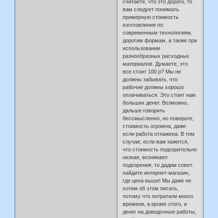
считаете, что это дорого, то
вам следует понимать
примерную стоимость
изготовления по
современным технологиям,
дорогим формам, а также при
использовании
разнообразных расходных
материалов. Думаете, это
все стоит 100 р? Мы не
должны забывать, что
рабочие должны хорошо
оплачиваться. Это стоит нам
больших денег. Возможно,
дальше говорить
бессмысленно, но поверьте,
стоимость огромна, даже
если работа отлажена. В том
случае, если вам кажется,
что стоимость подозрительно
низкая, возникают
подозрения, то дадим совет:
найдите интернет-магазин,
где цена выше! Мы даже не
хотим об этом писать,
потому что потратили много
времени, а кроме этого, и
денег на доводочные работы,