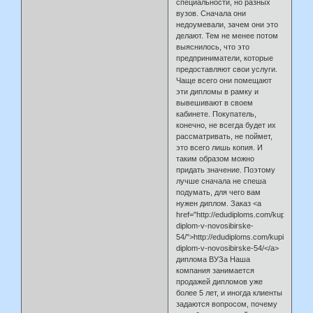
специальности, но разных
вузов. Сначала они
недоумевали, зачем они это
делают. Тем не менее потом
выяснилось, что это
предприниматели, которые
предоставляют свои услуги.
Чаще всего они помещают
эти дипломы в рамку и
вывешивают в своем
кабинете. Покупатель,
конечно, не всегда будет их
рассматривать, не поймет,
это всего лишь копия. И
таким образом можно
придать значение. Поэтому
лучше сначала не спеша
подумать, для чего вам
нужен диплом. Заказ <a
href="http://edudiploms.com/kupit-
diplom-v-novosibirske-
54/">http://edudiploms.com/kupit-
diplom-v-novosibirske-54/</a>
диплома ВУЗа Наша
компания занимается
продажей дипломов уже
более 5 лет, и иногда клиенты
задаются вопросом, почему