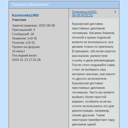
Среднее образование
Поделиться
2022-
1
Karinsonka1965
09-09 09:52:51
Участник
Курьерская доставка
Зарегистрирован
: 2022-08-08
престижных дипломов
Приглашений:
0
техникума. Касаемо бланков,
Сообщений:
26
печатей и кроме подписей
Уважение:
[+0/-0]
можете не волноваться, все
Позитив:
[+0/-0]
делаем только по оригиналу.
Провел на форуме:
16 минут
В принципе, обо всем коротко
Последний визит:
рассказали, разместили
2024-11-13 17:31:28
ссылку и дали рекомендации.
После этого подумайте сами,
стоит ли выбирать наш
интернет-магазин, или какого-
то другого исполнителя.
Курьерская доставка
престижных дипломов
техникума. Часто вы можете
выбрать более простой
вариант, особенно если вы
хотите использовать его для
демонстрации, например,
своим друзьям. Также
некоторые приобретают пару
дипломов одной