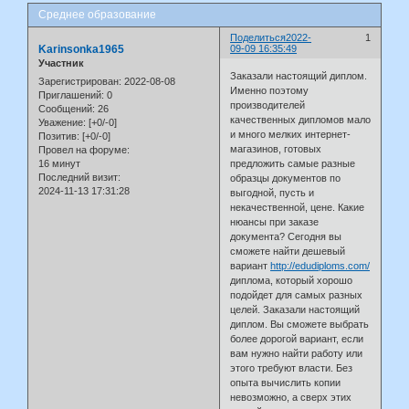
Среднее образование
Поделиться
2022-
1
Karinsonka1965
09-09 16:35:49
Участник
Заказали настоящий диплом.
Зарегистрирован
: 2022-08-08
Именно поэтому
Приглашений:
0
производителей
Сообщений:
26
качественных дипломов мало
Уважение:
[+0/-0]
и много мелких интернет-
Позитив:
[+0/-0]
магазинов, готовых
Провел на форуме:
16 минут
предложить самые разные
Последний визит:
образцы документов по
2024-11-13 17:31:28
выгодной, пусть и
некачественной, цене. Какие
нюансы при заказе
документа? Сегодня вы
сможете найти дешевый
вариант
http://edudiploms.com/
диплома, который хорошо
подойдет для самых разных
целей. Заказали настоящий
диплом. Вы сможете выбрать
более дорогой вариант, если
вам нужно найти работу или
этого требуют власти. Без
опыта вычислить копии
невозможно, а сверх этих