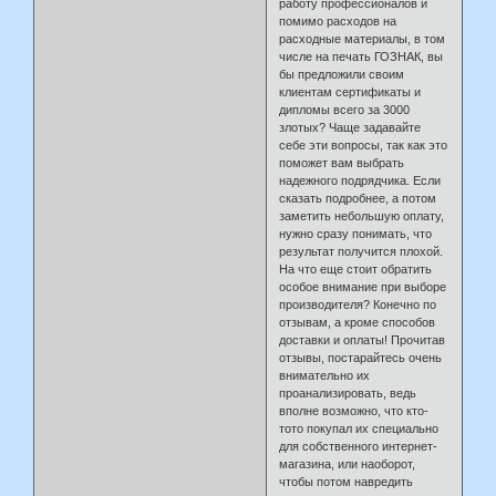
работу профессионалов и
помимо расходов на
расходные материалы, в том
числе на печать ГОЗНАК, вы
бы предложили своим
клиентам сертификаты и
дипломы всего за 3000
злотых? Чаще задавайте
себе эти вопросы, так как это
поможет вам выбрать
надежного подрядчика. Если
сказать подробнее, а потом
заметить небольшую оплату,
нужно сразу понимать, что
результат получится плохой.
На что еще стоит обратить
особое внимание при выборе
производителя? Конечно по
отзывам, а кроме способов
доставки и оплаты! Прочитав
отзывы, постарайтесь очень
внимательно их
проанализировать, ведь
вполне возможно, что кто-
тото покупал их специально
для собственного интернет-
магазина, или наоборот,
чтобы потом навредить