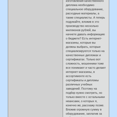
изготовления качественного
диплома необходимо
специальное оборудование,
расходные материалы, а
также специалисты. А теперь
подумайте, вложив в это
производство несколько
миллионов рублей, вы
начнете давать информацию
о бюджете? Есть интернет-
магазины, которые вы
должны выбрать, которые
специализируются только на
качественных дипломах и
сертификатах. Только вот
сложность, мошенники тоже
все понимают и часто делают
интернет-магазины, в
ассортименте есть
сертификаты и дипломы
различных учебных
заведений. Поэтому на
подбор нужно смотреть, но
только вместе с остальными
нюансами, о которых я,
конечно же, расскажу позже.
Вложив огромную сумму в
оборудование, заплатив за