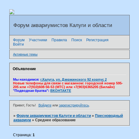
Форум аквариумистов Калуги и области
Форум
Участники
Правила
Поиск
Регистрация
Войти
Активные темы
Объявление
Мы находимся:
г.Калуга, ул. Дзержинского 92 корпус 2
Новые телефоны для связи с магазином: городской номер 595-
205 или +7(910)608-56-53 (МТС) или +7(903)6365205 (Билайн)
"Подводная братва":
ВКОНТАКТЕ
Привет, Гость!
Войдите
или
зарегистрируйтесь
.
»
Форум аквариумистов Калуги и области
»
Пресноводный
аквариум
»
Среднее образование
Страница:
1