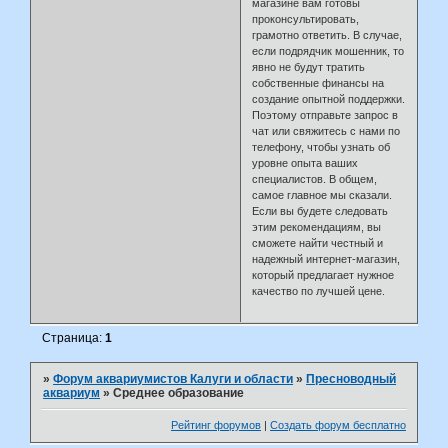
магазине вам готовы
проконсультировать,
грамотно ответить. В случае,
если подрядчик мошенник, то
явно не будут тратить
собственные финансы на
создание опытной поддержки.
Поэтому отправьте запрос в
чат или свяжитесь с нами по
телефону, чтобы узнать об
уровне опыта ваших
специалистов. В общем,
самое главное мы сказали.
Если вы будете следовать
этим рекомендациям, вы
сможете найти честный и
надежный интернет-магазин,
который предлагает нужное
качество по лучшей цене.
Страница:
1
»
Форум аквариумистов Калуги и области
»
Пресноводный
аквариум
»
Среднее образование
Рейтинг форумов
|
Создать форум бесплатно