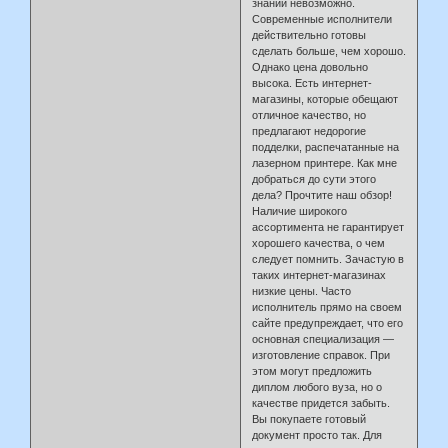
знаний невозможно.
Современные исполнители
действительно готовы
сделать больше, чем хорошо.
Однако цена довольно
высока. Есть интернет-
магазины, которые обещают
отличное качество, но
предлагают недорогие
подделки, распечатанные на
лазерном принтере. Как мне
добраться до сути этого
дела? Прочтите наш обзор!
Наличие широкого
ассортимента не гарантирует
хорошего качества, о чем
следует помнить. Зачастую в
таких интернет-магазинах
низкие цены. Часто
исполнитель прямо на своем
сайте предупреждает, что его
основная специализация —
изготовление справок. При
этом могут предложить
диплом любого вуза, но о
качестве придется забыть.
Вы покупаете готовый
документ просто так. Для