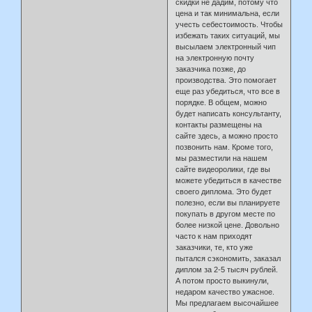
скидки не дадим, потому что
цена и так минимальна, если
учесть себестоимость. Чтобы
избежать таких ситуаций, мы
высылаем электронный чип
на электронную почту
заказчика позже, до
производства. Это помогает
еще раз убедиться, что все в
порядке. В общем, можно
будет написать консультанту,
контакты размещены на
сайте здесь, а можно просто
позвонить нам. Кроме того,
мы разместили на нашем
сайте видеоролики, где вы
можете убедиться в качестве
своего диплома. Это будет
полезно, если вы планируете
покупать в другом месте по
более низкой цене. Довольно
часто к нам приходят
заказчики, те, кто уже
пытался сэкономить, заказал
диплом за 2-5 тысяч рублей.
А потом просто выкинули,
недаром качество ужасное.
Мы предлагаем высочайшее