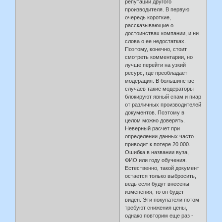
репутации другого
производителя. В первую
очередь короткие,
рассказывающие о
достоинствах компании, и ни
слова о ее недостатках.
Поэтому, конечно, стоит
смотреть комментарии, но
лучше перейти на узкий
ресурс, где преобладает
модерация. В большинстве
случаев такие модераторы
блокируют явный спам и пиар
от различных производителей
документов. Поэтому в
целом можно доверять.
Неверный расчет при
определении данных часто
приводит к потере 20 000.
Ошибка в названии вуза,
ФИО или году обучения.
Естественно, такой документ
остается только выбросить,
ведь если будут внесены
изменения, то он будет
виден. Эти покупатели потом
требуют снижения цены,
однако повторим еще раз -