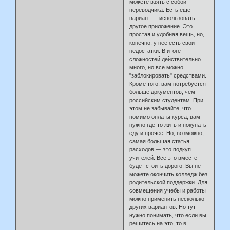
можете взять с собой
переводчика. Есть еще
вариант — использовать
другое приложение. Это
простая и удобная вещь, но,
конечно, у нее есть свои
недостатки. В итоге
сложностей действительно
много, но все можно
"заблокировать" средствами.
Кроме того, вам потребуется
больше документов, чем
российским студентам. При
этом не забывайте, что
помимо оплаты курса, вам
нужно где-то жить и покупать
еду и прочее. Но, возможно,
самая большая статья
расходов — это подкуп
учителей. Все это вместе
будет стоить дорого. Вы не
можете окончить колледж без
родительской поддержки. Для
совмещения учебы и работы
можно применить несколько
других вариантов. Но тут
нужно понимать, что если вы
решитесь на это, то в