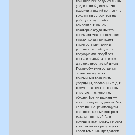
принципе все получится и вы
увидите свой диплом. Но
навыков и знаний нет, так что
вряд ли вы устроитесь на
работу в какую-либо
компанию. В общем,
некоторые студенты это
понимают уже на последних
курсах, когда пропадает
видимость мечтаний и
реальности: в общем, не
подходит для людей без
опыта и знаний, а то и без
диплома престижной школы.
После обучения остается
только вернуться к
привычным вакансиям:
уборщицы, продавцы и т. д. В
результате годы потрачены
впустую, что, конечно,
обидно. Третий вариант —
просто получить диплом. Мы,
естественно, рекомендуем
наш собственный интернет-
магазин, почему? Да в
принципе все просто: сегодня
у них отличная репутация в
своей теме. Мы предлагаем