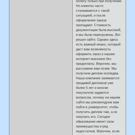
оплату только при получении.
Но клиенты часто
сталкиваются с такой
ситуацией, и после
оформления заказа
пропадают. Стоимость
документации была высокой,
и мы были перегружены. Вот
решил зайти. Однако здесь
есть важный нюанс, который
даст вам возможность
оформить заказ в нашем
интернет-магазине без
предоплаты. Впрочем, мы
расскажем вам позже. Мы
получили диплом колледжа.
Наша компания занимается
продажей дипломов уже
более 5 лет и многие
покупатели задаются
вопросом, почему на нашем
сайте мы рекомендуем вам
пойти в университет, чтобы
получить диплом там, а не
покупать его. Сегодня
образование имеет свои
преимущества и ряд
недостатков. Впрочем, если