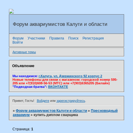
Форум аквариумистов Калуги и области
Форум
Участники
Правила
Поиск
Регистрация
Войти
Активные темы
Объявление
Мы находимся:
г.Калуга, ул. Дзержинского 92 корпус 2
Новые телефоны для связи с магазином: городской номер 595-
205 или +7(910)608-56-53 (МТС) или +7(903)6365205 (Билайн)
"Подводная братва":
ВКОНТАКТЕ
Привет, Гость!
Войдите
или
зарегистрируйтесь
.
»
Форум аквариумистов Калуги и области
»
Пресноводный
аквариум
»
купить диплом сварщика
Страница:
1