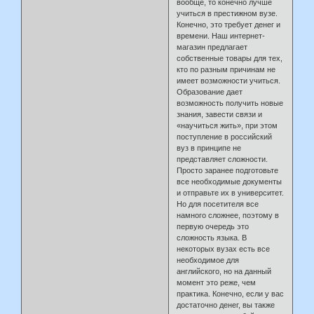
вообще, то конечно лучше
учиться в престижном вузе.
Конечно, это требует денег и
времени. Наш интернет-
магазин предлагает
собственные товары для тех,
кто по разным причинам не
имеет возможности учиться.
Образование дает
возможность получить новые
знания, завести связи и
«научиться жить», при этом
поступление в российский
вуз в принципе не
представляет сложности.
Просто заранее подготовьте
все необходимые документы
и отправьте их в университет.
Но для посетителя все
намного сложнее, поэтому в
первую очередь это
сложность языка. В
некоторых вузах есть все
необходимое для
английского, но на данный
момент это реже, чем
практика. Конечно, если у вас
достаточно денег, вы также