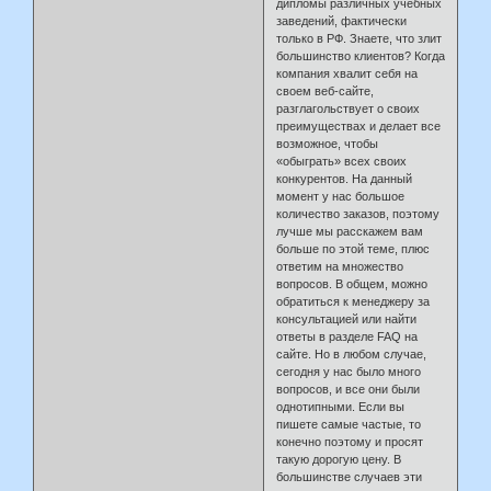
дипломы различных учебных
заведений, фактически
только в РФ. Знаете, что злит
большинство клиентов? Когда
компания хвалит себя на
своем веб-сайте,
разглагольствует о своих
преимуществах и делает все
возможное, чтобы
«обыграть» всех своих
конкурентов. На данный
момент у нас большое
количество заказов, поэтому
лучше мы расскажем вам
больше по этой теме, плюс
ответим на множество
вопросов. В общем, можно
обратиться к менеджеру за
консультацией или найти
ответы в разделе FAQ на
сайте. Но в любом случае,
сегодня у нас было много
вопросов, и все они были
однотипными. Если вы
пишете самые частые, то
конечно поэтому и просят
такую дорогую цену. В
большинстве случаев эти