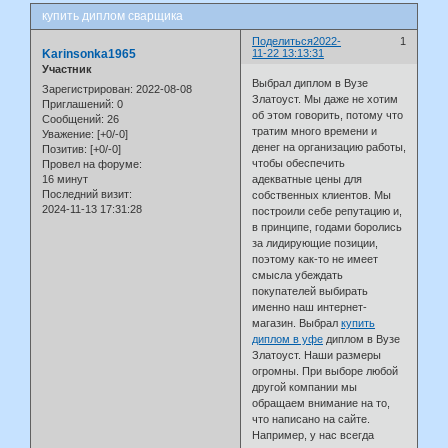
купить диплом сварщика
Поделиться
2022-
1
Karinsonka1965
11-22 13:13:31
Участник
Выбрал диплом в Вузе
Зарегистрирован
: 2022-08-08
Златоуст. Мы даже не хотим
Приглашений:
0
об этом говорить, потому что
Сообщений:
26
тратим много времени и
Уважение:
[+0/-0]
денег на организацию работы,
Позитив:
[+0/-0]
чтобы обеспечить
Провел на форуме:
16 минут
адекватные цены для
Последний визит:
собственных клиентов. Мы
2024-11-13 17:31:28
построили себе репутацию и,
в принципе, годами боролись
за лидирующие позиции,
поэтому как-то не имеет
смысла убеждать
покупателей выбирать
именно наш интернет-
магазин. Выбрал
купить
диплом в уфе
диплом в Вузе
Златоуст. Наши размеры
огромны. При выборе любой
другой компании мы
обращаем внимание на то,
что написано на сайте.
Например, у нас всегда