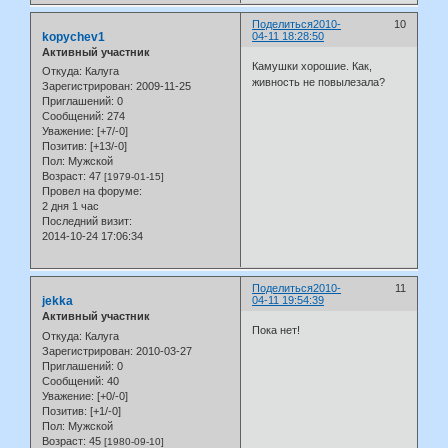
Поделиться
2010-
10
kopychev1
04-11 18:28:50
Активный участник
Камушки хорошие. Как,
Откуда:
Калуга
живность не повылезала?
Зарегистрирован
: 2009-11-25
Приглашений:
0
Сообщений:
274
Уважение:
[+7/-0]
Позитив:
[+13/-0]
Пол:
Мужской
Возраст:
47
[1979-01-15]
Провел на форуме:
2 дня 1 час
Последний визит:
2014-10-24 17:06:34
Поделиться
2010-
11
jekka
04-11 19:54:39
Активный участник
Пока нет!
Откуда:
Калуга
Зарегистрирован
: 2010-03-27
Приглашений:
0
Сообщений:
40
Уважение:
[+0/-0]
Позитив:
[+1/-0]
Пол:
Мужской
Возраст:
45
[1980-09-10]