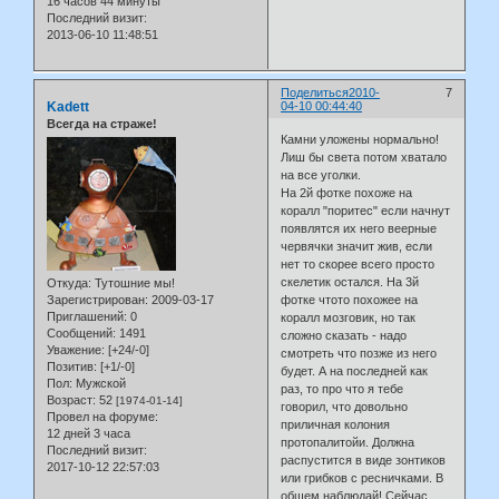
16 часов 44 минуты
Последний визит:
2013-06-10 11:48:51
Поделиться
2010-
7
Kadett
04-10 00:44:40
Всегда на страже!
Камни уложены нормально!
Лиш бы света потом хватало
на все уголки.
На 2й фотке похоже на
коралл "поритес" если начнут
появлятся их него веерные
червячки значит жив, если
нет то скорее всего просто
скелетик остался. На 3й
Откуда:
Тутошние мы!
фотке чтото похожее на
Зарегистрирован
: 2009-03-17
Приглашений:
0
коралл мозговик, но так
Сообщений:
1491
сложно сказать - надо
Уважение:
[+24/-0]
смотреть что позже из него
Позитив:
[+1/-0]
будет. А на последней как
Пол:
Мужской
раз, то про что я тебе
Возраст:
52
[1974-01-14]
говорил, что довольно
Провел на форуме:
приличная колония
12 дней 3 часа
протопалитойи. Должна
Последний визит:
распустится в виде зонтиков
2017-10-12 22:57:03
или грибков с ресничками. В
общем наблюдай! Сейчас