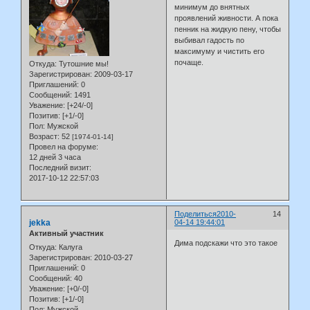
минимум до внятных
проявлений живности. А пока
пенник на жидкую пену, чтобы
выбивал гадость по
максимуму и чистить его
почаще.
Откуда:
Тутошние мы!
Зарегистрирован
: 2009-03-17
Приглашений:
0
Сообщений:
1491
Уважение:
[+24/-0]
Позитив:
[+1/-0]
Пол:
Мужской
Возраст:
52
[1974-01-14]
Провел на форуме:
12 дней 3 часа
Последний визит:
2017-10-12 22:57:03
Поделиться
2010-
14
jekka
04-14 19:44:01
Активный участник
Дима подскажи что это такое
Откуда:
Калуга
Зарегистрирован
: 2010-03-27
Приглашений:
0
Сообщений:
40
Уважение:
[+0/-0]
Позитив:
[+1/-0]
Пол:
Мужской