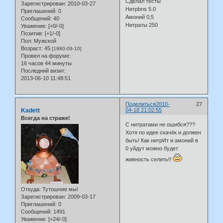
Сделал тесты
Зарегистрирован
: 2010-03-27
Нитрbns 5.0
Приглашений:
0
Амоний 0,5
Сообщений:
40
Нитраты 250
Уважение:
[+0/-0]
Позитив:
[+1/-0]
Пол:
Мужской
Возраст:
45
[1980-09-10]
Провел на форуме:
16 часов 44 минуты
Последний визит:
2013-06-10 11:48:51
Поделиться
2010-
27
Kadett
04-18 21:02:55
Всегда на страже!
С нитратами не ошибся???
Хотя по идее скачёк и должен
быть! Как нитрИт и амоний в
0 уйдут можно будет
живность селить!!
Откуда:
Тутошние мы!
Зарегистрирован
: 2009-03-17
Приглашений:
0
Сообщений:
1491
Уважение:
[+24/-0]