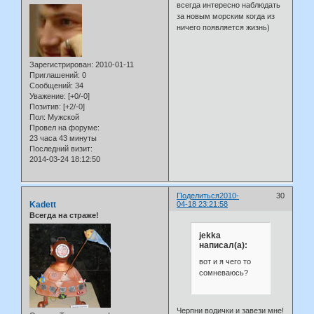
всегда интересно наблюдать
за новым морским когда из
ничего появляется жизнь)
Зарегистрирован
: 2010-01-11
Приглашений:
0
Сообщений:
34
Уважение:
[+0/-0]
Позитив:
[+2/-0]
Пол:
Мужской
Провел на форуме:
23 часа 43 минуты
Последний визит:
2014-03-24 18:12:50
Поделиться
2010-
30
Kadett
04-18 23:21:58
Всегда на страже!
jekka
написал(а):
вот и я чего то
сомневаюсь?
Черпни водички и завези мне!