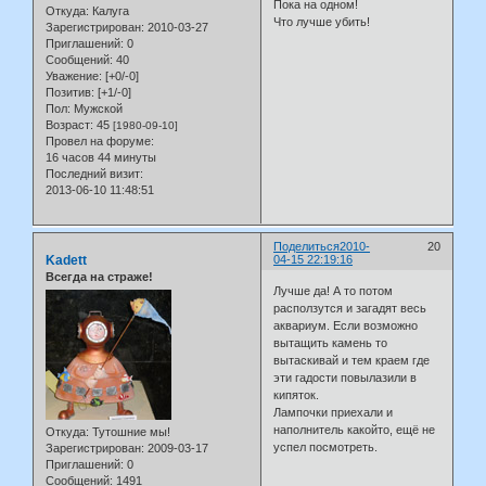
Пока на одном!
Откуда:
Калуга
Что лучше убить!
Зарегистрирован
: 2010-03-27
Приглашений:
0
Сообщений:
40
Уважение:
[+0/-0]
Позитив:
[+1/-0]
Пол:
Мужской
Возраст:
45
[1980-09-10]
Провел на форуме:
16 часов 44 минуты
Последний визит:
2013-06-10 11:48:51
Поделиться
2010-
20
Kadett
04-15 22:19:16
Всегда на страже!
Лучше да! А то потом
расползутся и загадят весь
аквариум. Если возможно
вытащить камень то
вытаскивай и тем краем где
эти гадости повылазили в
кипяток.
Лампочки приехали и
наполнитель какойто, ещё не
Откуда:
Тутошние мы!
успел посмотреть.
Зарегистрирован
: 2009-03-17
Приглашений:
0
Сообщений:
1491