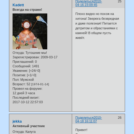
Поделиться
2010-
25
Kadett
04-16 23:09:45
Всегда на страже!
Плохо видно но похож на
хитона! Зверюга безвредная
и даже полезная! Питается
детритом и обрастаниями с
камней! В общем пусть
живёт.
Откуда:
Тутошние мы!
Зарегистрирован
: 2009-03-17
Приглашений:
0
Сообщений:
1491
Уважение:
[+24/-0]
Позитив:
[+1/-0]
Пол:
Мужской
Возраст:
52
[1974-01-14]
Провел на форуме:
12 дней 3 часа
Последний визит:
2017-10-12 22:57:03
Поделиться
2010-
26
jekka
04-18 16:11:07
Активный участник
Привет!
Откуда:
Калуга