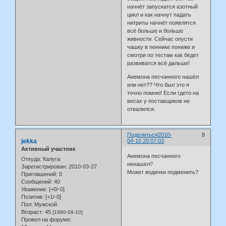
начнёт запускатся азотный
цикл и как начнут падать
нитриты начнёт появлятся
всё больше и больше
живности. Сейчас опусти
чашку в пеннике пониже и
смотри по тестам как бедет
развиватся всё дальше!
Анемона песчанного нашёл
или нет?? Что был это я
точно помню! Если гдето на
весах у поставщиков не
отвалился.
Поделиться
2010-
8
jekka
04-10 20:07:03
Активный участник
Анемона песчанного
Откуда:
Калуга
ненашел?
Зарегистрирован
: 2010-03-27
Может водички подменить?
Приглашений:
0
Сообщений:
40
Уважение:
[+0/-0]
Позитив:
[+1/-0]
Пол:
Мужской
Возраст:
45
[1980-09-10]
Провел на форуме: