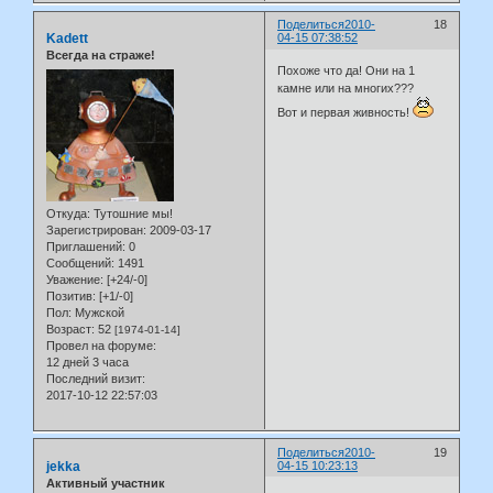
Поделиться
2010-
18
Kadett
04-15 07:38:52
Всегда на страже!
Похоже что да! Они на 1
камне или на многих???
Вот и первая живность!
Откуда:
Тутошние мы!
Зарегистрирован
: 2009-03-17
Приглашений:
0
Сообщений:
1491
Уважение:
[+24/-0]
Позитив:
[+1/-0]
Пол:
Мужской
Возраст:
52
[1974-01-14]
Провел на форуме:
12 дней 3 часа
Последний визит:
2017-10-12 22:57:03
Поделиться
2010-
19
jekka
04-15 10:23:13
Активный участник