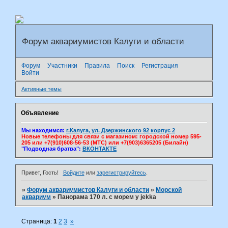
Форум аквариумистов Калуги и области
Форум
Участники
Правила
Поиск
Регистрация
Войти
Активные темы
Объявление
Мы находимся:
г.Калуга, ул. Дзержинского 92 корпус 2
Новые телефоны для связи с магазином: городской номер 595-
205 или +7(910)608-56-53 (МТС) или +7(903)6365205 (Билайн)
"Подводная братва":
ВКОНТАКТЕ
Привет, Гость!
Войдите
или
зарегистрируйтесь
.
»
Форум аквариумистов Калуги и области
»
Морской
аквариум
»
Панорама 170 л. с морем у jekka
Страница:
1
2
3
»