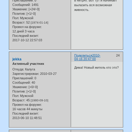
Приглашений:
0
в нитрАт. Вот тут и начинает
Сообщений:
1491
вылазить вся возможная
Уважение:
[+24/-0]
живность.
Позитив:
[+1/-0]
Пол:
Мужской
Возраст:
52
[1974-01-14]
Провел на форуме:
12 дней 3 часа
Последний визит:
2017-10-12 22:57:03
Поделиться
2010-
24
jekka
04-16 20:47:00
Активный участник
Дима! Новый житель кто это?
Откуда:
Калуга
Зарегистрирован
: 2010-03-27
Приглашений:
0
Сообщений:
40
Уважение:
[+0/-0]
Позитив:
[+1/-0]
Пол:
Мужской
Возраст:
45
[1980-09-10]
Провел на форуме:
16 часов 44 минуты
Последний визит:
2013-06-10 11:48:51