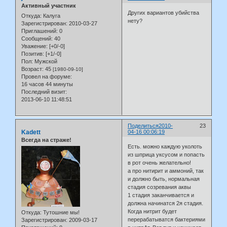
Активный участник
Других вариантов убийства
Откуда:
Калуга
нету?
Зарегистрирован
: 2010-03-27
Приглашений:
0
Сообщений:
40
Уважение:
[+0/-0]
Позитив:
[+1/-0]
Пол:
Мужской
Возраст:
45
[1980-09-10]
Провел на форуме:
16 часов 44 минуты
Последний визит:
2013-06-10 11:48:51
Поделиться
2010-
23
Kadett
04-16 00:06:19
Всегда на страже!
Есть. можно каждую уколоть
из шприца уксусом и попасть
в рот очень желательно!
а про нитирит и аммоний, так
и должно быть, нормальная
стадия созревания аквы
1 стадия заканчивается и
должна начинатся 2я стадия.
Когда нитрит будет
Откуда:
Тутошние мы!
перерабатыватся бактериями
Зарегистрирован
: 2009-03-17