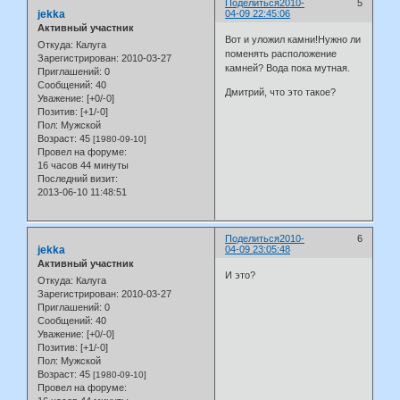
Поделиться
2010-
5
jekka
04-09 22:45:06
Активный участник
Вот и уложил камни!Нужно ли
Откуда:
Калуга
поменять расположение
Зарегистрирован
: 2010-03-27
камней? Вода пока мутная.
Приглашений:
0
Сообщений:
40
Дмитрий, что это такое?
Уважение:
[+0/-0]
Позитив:
[+1/-0]
Пол:
Мужской
Возраст:
45
[1980-09-10]
Провел на форуме:
16 часов 44 минуты
Последний визит:
2013-06-10 11:48:51
Поделиться
2010-
6
jekka
04-09 23:05:48
Активный участник
И это?
Откуда:
Калуга
Зарегистрирован
: 2010-03-27
Приглашений:
0
Сообщений:
40
Уважение:
[+0/-0]
Позитив:
[+1/-0]
Пол:
Мужской
Возраст:
45
[1980-09-10]
Провел на форуме: