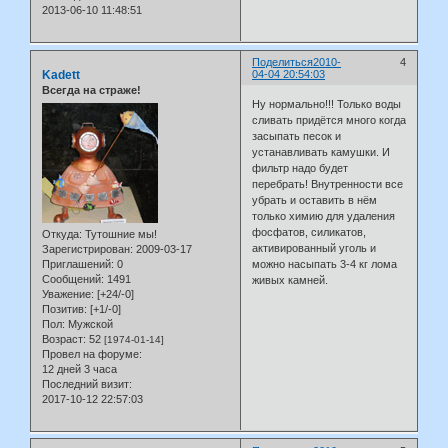
2013-06-10 11:48:51
Поделиться
2010-
4
Kadett
04-04 20:54:03
Всегда на страже!
Ну нормально!!! Только воды
сливать придётся много когда
засыпать песок и
устанавливать камушки. И
фильтр надо будет
перебрать! Внутренности все
убрать и оставить в нём
только химию для удаления
фосфатов, силикатов,
Откуда:
Тутошние мы!
активированный уголь и
Зарегистрирован
: 2009-03-17
Приглашений:
0
можно насыпать 3-4 кг лома
Сообщений:
1491
живых камней.
Уважение:
[+24/-0]
Позитив:
[+1/-0]
Пол:
Мужской
Возраст:
52
[1974-01-14]
Провел на форуме:
12 дней 3 часа
Последний визит:
2017-10-12 22:57:03