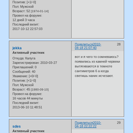
Позитив:
[+1/-0]
Пол:
Мужской
Возраст:
52
[1974-01-14]
Провел на форуме:
12 дней 3 часа
Последний визит:
2017-10-12 22:57:03
Поделиться
2010-
28
jekka
04-18 21:07:40
Активный участник
вот и я чего то сомневаюсь?
Откуда:
Калуга
появились из камней червеки
Зарегистрирован
: 2010-03-27
вытягиваются в темноте
Приглашений:
0
сантиметров 6 а когда
Сообщений:
40
светишь наних исчезают.
Уважение:
[+0/-0]
Позитив:
[+1/-0]
Пол:
Мужской
Возраст:
45
[1980-09-10]
Провел на форуме:
16 часов 44 минуты
Последний визит:
2013-06-10 11:48:51
Поделиться
2010-
29
sdes
04-18 22:22:22
Активный участник