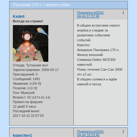
Панорама 170 л. с морем у jekka
Поделиться
2010-
1
Kadett
04-04 17:37:45
Всегда на страже!
В общем встречаем нового
моряка и следим за
развитием событием
событий.
Коротко:
Аквариум Панорама 170 л.
Фильтр внешний
Скиммер Deltec MCE300
навесной.
Откуда:
Тутошние мы!
Помы течения Сан-Сан 3000
Зарегистрирован
: 2009-03-17
Приглашений:
0
л/ч х2 шт.
Сообщений:
1491
В общем солимся и ждём
Уважение:
[+24/-0]
камней и песка.
Позитив:
[+1/-0]
Пол:
Мужской
Возраст:
52
[1974-01-14]
Провел на форуме:
12 дней 3 часа
Последний визит:
2017-10-12 22:57:03
Поделиться
2010-
2
kopychev1
04-04 18:33:48