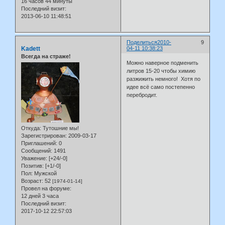
16 часов 44 минуты
Последний визит:
2013-06-10 11:48:51
Поделиться
2010-
9
Kadett
04-11 10:38:23
Всегда на страже!
Можно наверное подменить
литров 15-20 чтобы химию
разжижить немного! Хотя по
идее всё само постепенно
перебродит.
Откуда:
Тутошние мы!
Зарегистрирован
: 2009-03-17
Приглашений:
0
Сообщений:
1491
Уважение:
[+24/-0]
Позитив:
[+1/-0]
Пол:
Мужской
Возраст:
52
[1974-01-14]
Провел на форуме:
12 дней 3 часа
Последний визит:
2017-10-12 22:57:03