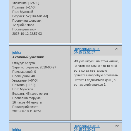
Уважение:
[+24/-0]
Позитив:
[+1/-0]
Пол:
Мужской
Возраст:
52
[1974-01-14]
Провел на форуме:
12 дней 3 часа
Последний визит:
2017-10-12 22:57:03
Поделиться
2010-
21
jekka
04-15 22:51:57
Активный участник
ИХ уже штук 8 на этом камне,
Откуда:
Калуга
на этом же камне что то ещё
Зарегистрирован
: 2010-03-27
есть когда света мало
Приглашений:
0
прячется попробую сфоткать.
Сообщений:
40
нитриты подскачили до 5 , а
Уважение:
[+0/-0]
вот амоний упал до 1
Позитив:
[+1/-0]
Пол:
Мужской
Возраст:
45
[1980-09-10]
Провел на форуме:
16 часов 44 минуты
Последний визит:
2013-06-10 11:48:51
Поделиться
2010-
22
jekka
04-15 23:30:03