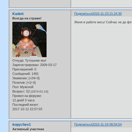
Kadett
Поделиться
2010-11-23 21:24:30
Всегда на страже!
Женя в работе весь! Сейчас не до ф
Откуда:
Тутошние мы!
Зарегистрирован
: 2009-03-17
Приглашений:
0
Сообщений:
1491
Уважение:
[+24/-0]
Позитив:
[+1/-0]
Пол:
Мужской
Возраст:
52
[1974-01-14]
Провел на форуме:
12 дней 3 часа
Последний визит:
2017-10-12 22:57:03
kopychev1
Поделиться
2010-11-24 08:04:54
Активный участник