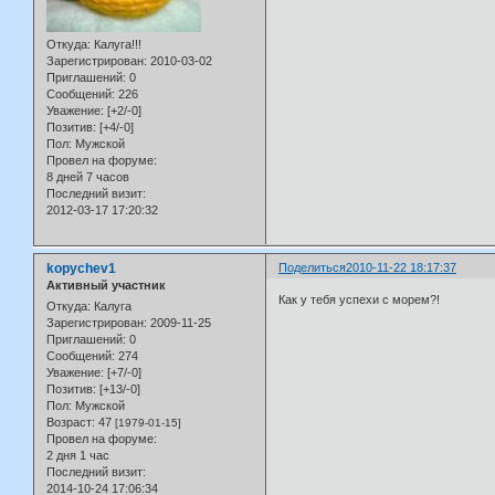
Откуда:
Калуга!!!
Зарегистрирован
: 2010-03-02
Приглашений:
0
Сообщений:
226
Уважение:
[+2/-0]
Позитив:
[+4/-0]
Пол:
Мужской
Провел на форуме:
8 дней 7 часов
Последний визит:
2012-03-17 17:20:32
kopychev1
Поделиться
2010-11-22 18:17:37
Активный участник
Как у тебя успехи с морем?!
Откуда:
Калуга
Зарегистрирован
: 2009-11-25
Приглашений:
0
Сообщений:
274
Уважение:
[+7/-0]
Позитив:
[+13/-0]
Пол:
Мужской
Возраст:
47
[1979-01-15]
Провел на форуме:
2 дня 1 час
Последний визит:
2014-10-24 17:06:34