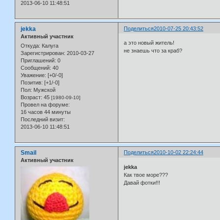
2013-06-10 11:48:51
jekka
Поделиться
2010-07-25 20:43:52
Активный участник
а это новый житель!
Откуда:
Калуга
не знаешь что за краб?
Зарегистрирован
: 2010-03-27
Приглашений:
0
Сообщений:
40
Уважение:
[+0/-0]
Позитив:
[+1/-0]
Пол:
Мужской
Возраст:
45
[1980-09-10]
Провел на форуме:
16 часов 44 минуты
Последний визит:
2013-06-10 11:48:51
Smail
Поделиться
2010-10-02 22:24:44
Активный участник
jekka
Как твое море???
Давай фотки!!!