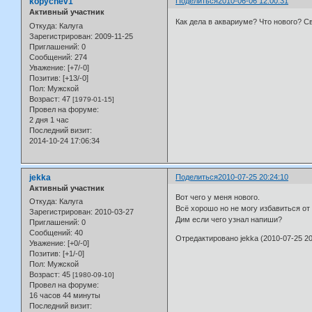
kopychev1
Поделиться
2010-06-06 12:00:31
Активный участник
Как дела в аквариуме? Что нового? С
Откуда:
Калуга
Зарегистрирован
: 2009-11-25
Приглашений:
0
Сообщений:
274
Уважение:
[+7/-0]
Позитив:
[+13/-0]
Пол:
Мужской
Возраст:
47
[1979-01-15]
Провел на форуме:
2 дня 1 час
Последний визит:
2014-10-24 17:06:34
jekka
Поделиться
2010-07-25 20:24:10
Активный участник
Вот чего у меня нового.
Откуда:
Калуга
Всё хорошо но не могу избавиться от 
Зарегистрирован
: 2010-03-27
Дим если чего узнал напиши?
Приглашений:
0
Сообщений:
40
Отредактировано jekka (2010-07-25 20
Уважение:
[+0/-0]
Позитив:
[+1/-0]
Пол:
Мужской
Возраст:
45
[1980-09-10]
Провел на форуме:
16 часов 44 минуты
Последний визит: