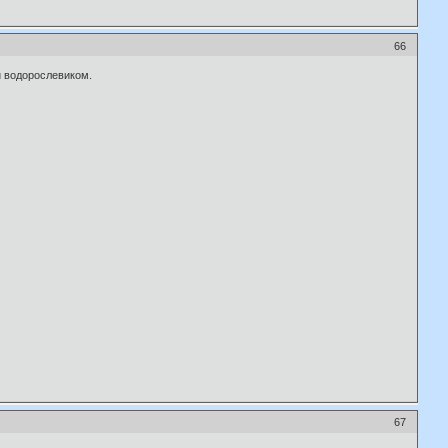
66
и водорослевиком.
67