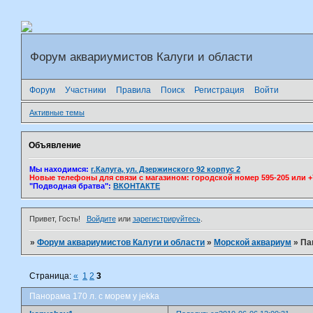
Форум аквариумистов Калуги и области
Форум
Участники
Правила
Поиск
Регистрация
Войти
Активные темы
Объявление
Мы находимся:
г.Калуга, ул. Дзержинского 92 корпус 2
Новые телефоны для связи с магазином: городской номер 595-205 или +7(
"Подводная братва":
ВКОНТАКТЕ
Привет, Гость!
Войдите
или
зарегистрируйтесь
.
»
Форум аквариумистов Калуги и области
»
Морской аквариум
»
Па
Страница:
«
1
2
3
Панорама 170 л. с морем у jekka