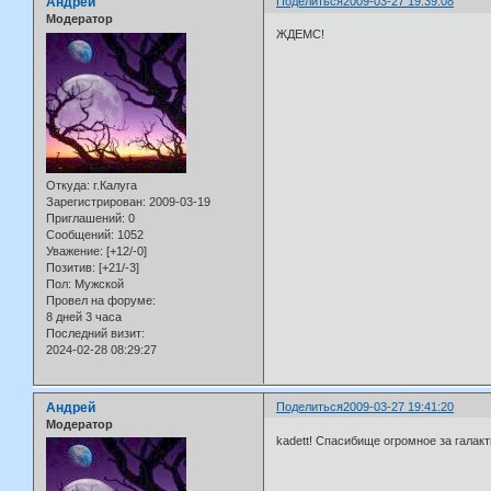
Андрей
Поделиться
2009-03-27 19:39:08
Модератор
ЖДЕМС!
Откуда:
г.Калуга
Зарегистрирован
: 2009-03-19
Приглашений:
0
Сообщений:
1052
Уважение:
[+12/-0]
Позитив:
[+21/-3]
Пол:
Мужской
Провел на форуме:
8 дней 3 часа
Последний визит:
2024-02-28 08:29:27
Андрей
Поделиться
2009-03-27 19:41:20
Модератор
kadett! Спасибище огромное за галак