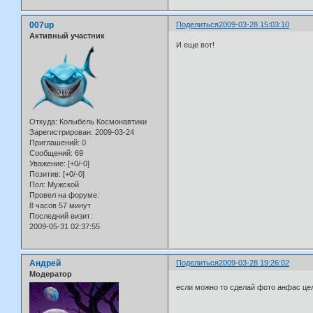
007up
Поделиться
2009-03-28 15:03:10
Активный участник
И еще вот!
Откуда:
Колыбель Космонавтики
Зарегистрирован
: 2009-03-24
Приглашений:
0
Сообщений:
69
Уважение:
[+0/-0]
Позитив:
[+0/-0]
Пол:
Мужской
Провел на форуме:
8 часов 57 минут
Последний визит:
2009-05-31 02:37:55
Андрей
Поделиться
2009-03-28 19:26:02
Модератор
если можно то сделай фото анфас це