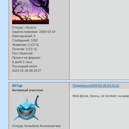
Откуда:
г.Калуга
Зарегистрирован
: 2009-03-19
Приглашений:
0
Сообщений:
1052
Уважение:
[+12/-0]
Позитив:
[+21/-3]
Пол:
Мужской
Провел на форуме:
8 дней 3 часа
Последний визит:
2024-02-28 08:29:27
007up
Поделиться
2009-03-28 23:32:32
Активный участник
Мой фотик, боюсь, не потянет на ма
Откуда:
Колыбель Космонавтики