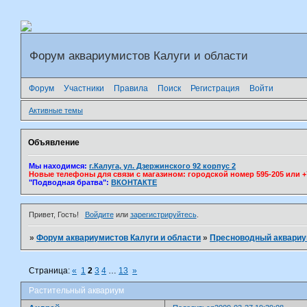
Форум аквариумистов Калуги и области
Форум
Участники
Правила
Поиск
Регистрация
Войти
Активные темы
Объявление
Мы находимся:
г.Калуга, ул. Дзержинского 92 корпус 2
Новые телефоны для связи с магазином: городской номер 595-205 или +7(
"Подводная братва":
ВКОНТАКТЕ
Привет, Гость!
Войдите
или
зарегистрируйтесь
.
»
Форум аквариумистов Калуги и области
»
Пресноводный аквари
Страница:
«
1
2
3
4
…
13
»
Растительный аквариум