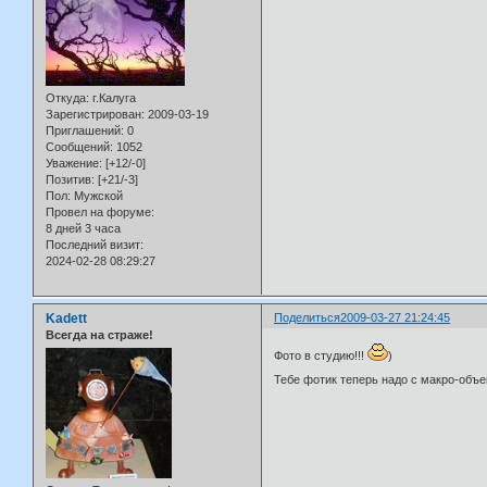
Откуда:
г.Калуга
Зарегистрирован
: 2009-03-19
Приглашений:
0
Сообщений:
1052
Уважение:
[+12/-0]
Позитив:
[+21/-3]
Пол:
Мужской
Провел на форуме:
8 дней 3 часа
Последний визит:
2024-02-28 08:29:27
Kadett
Поделиться
2009-03-27 21:24:45
Всегда на страже!
Фото в студию!!!
)
Тебе фотик теперь надо с макро-объе