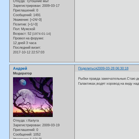
Откуда:
Тутошние мы!
Зарегистрирован
: 2009-03-17
Приглашений:
0
Сообщений:
1491
Уважение:
[+24/-0]
Позитив:
[+1/-0]
Пол:
Мужской
Возраст:
52
[1974-01-14]
Провел на форуме:
12 дней 3 часа
Последний визит:
2017-10-12 22:57:03
Андрей
Поделиться
2009-03-28 06:30:18
Модератор
Рыбки правда замечательные.Стаю де
Галактиках,водят хоровод на виду над
Откуда:
г.Калуга
Зарегистрирован
: 2009-03-19
Приглашений:
0
Сообщений:
1052
Уважение:
[+12/-0]