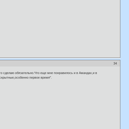
34
о сделаю обязательно.Что еще мне понравилось и в Амандах,и в
ь скрытные,особенно первое время".