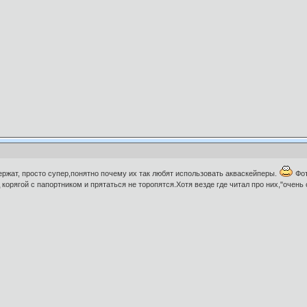
ржат, просто супер,понятно почему их так любят использовать акваскейперы.
Фот
 корягой с папортником и прятаться не торопятся.Хотя везде где читал про них,"очен