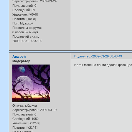
Зарегистрирован
: 2009-03-24
Приглашений:
0
Сообщений:
69
Уважение:
[+0/-0]
Позитив:
[+0/-0]
Пол:
Мужской
Провел на форуме:
8 часов 57 минут
Последний визит:
2009-05-31 02:37:55
Андрей
Поделиться
2009-03-29 08:48:49
Модератор
Не ты меня не понял,сделай фото цели
Откуда:
г.Калуга
Зарегистрирован
: 2009-03-19
Приглашений:
0
Сообщений:
1052
Уважение:
[+12/-0]
Позитив:
[+21/-3]