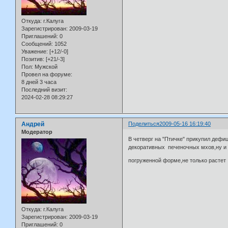
Откуда:
г.Калуга
Зарегистрирован
: 2009-03-19
Приглашений:
0
Сообщений:
1052
Уважение:
[+12/-0]
Позитив:
[+21/-3]
Пол:
Мужской
Провел на форуме:
8 дней 3 часа
Последний визит:
2024-02-28 08:29:27
Андрей
Поделиться
2009-05-16 16:19:40
Модератор
В четверг на "Птичке" прикупил деф
декоративных печеночных мхов,ну и к
погруженной форме,не только растет
Откуда:
г.Калуга
Зарегистрирован
: 2009-03-19
Приглашений:
0