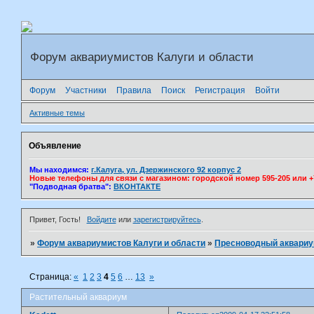
Форум аквариумистов Калуги и области
Форум
Участники
Правила
Поиск
Регистрация
Войти
Активные темы
Объявление
Мы находимся:
г.Калуга, ул. Дзержинского 92 корпус 2
Новые телефоны для связи с магазином: городской номер 595-205 или +7(
"Подводная братва":
ВКОНТАКТЕ
Привет, Гость!
Войдите
или
зарегистрируйтесь
.
»
Форум аквариумистов Калуги и области
»
Пресноводный аквари
Страница:
«
1
2
3
4
5
6
…
13
»
Растительный аквариум