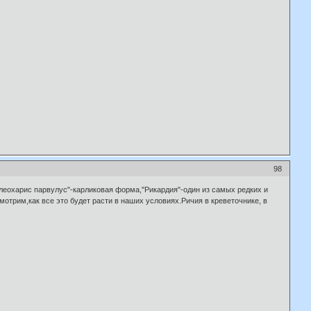
98
леохарис парвулус"-карликовая форма,"Рикардия"-один из самых редких и
отрим,как все это будет расти в наших условиях.Ричия в креветочнике, в