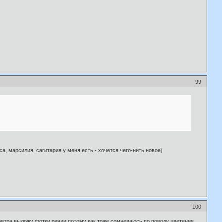
99
а, марсилия, сагитария у меня есть - хочется чего-нить новое)
100
:Завтра выложу фотки ричии,потому как тоже сомневаюсь по поводу цветения