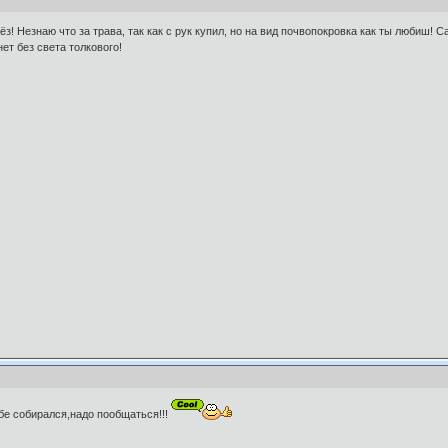
ёз! Незнаю что за трава, так как с рук купил, но на вид почвопокровка как ты любиш!
ет без света толкового!
тебе собирался,надо пообщаться!!!