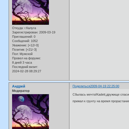
Откуда:
г.Калуга
Зарегистрирован
: 2009-03-19
Приглашений:
0
Сообщений:
1052
Уважение:
[+12/-0]
Позитив:
[+21/-3]
Пол:
Мужской
Провел на форуме:
8 дней 3 часа
Последний визит:
2024-02-28 08:29:27
Андрей
Поделиться
2009-04-19 22:25:00
Модератор
Сбылась мечта!Kadett,дружище спаси
прижал к грунту на время прорастани