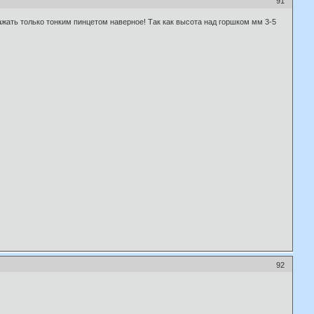
91
 Сажать только тонким пинцетом наверное! Так как высота над горшком мм 3-5
92