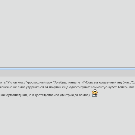
ицита:"Уилов мосс"-роскошный мох,"Анубиас нана пети"-Совсем крошечный анубиас,"Э
онечно не смог удержаться от покупки еще одного пучка"Хемиантус-куба".Теперь посм
 ,как сумашедшая,но и цветет(спасибо Дмитрию,за осмос).