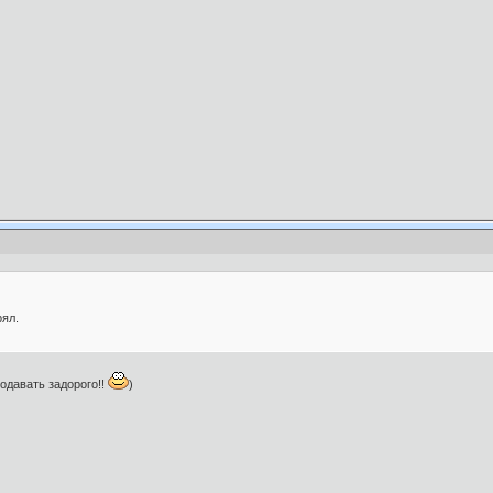
ял.
родавать задорого!!
)