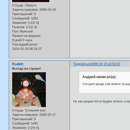
Откуда:
г.Калуга
Зарегистрирован
: 2009-03-19
Приглашений:
0
Сообщений:
1052
Уважение:
[+12/-0]
Позитив:
[+21/-3]
Пол:
Мужской
Провел на форуме:
8 дней 3 часа
Последний визит:
2024-02-28 08:29:27
Kadett
Поделиться
2009-04-19 22:50:50
Всегда на страже!
Андрей написал(а):
Сегодня вроде уже вовсю пузыр
Ну как разрастётся будем полоть и п
Откуда:
Тутошние мы!
Зарегистрирован
: 2009-03-17
Приглашений:
0
Сообщений:
1491
Уважение:
[+24/-0]