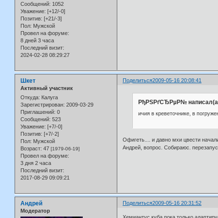
Сообщений:
1052
Уважение:
[+12/-0]
Позитив:
[+21/-3]
Пол:
Мужской
Провел на форуме:
8 дней 3 часа
Последний визит:
2024-02-28 08:29:27
Шкет
Поделиться
2009-05-16 20:08:41
Активный участник
Откуда:
Калуга
РђРЅРґСЂРµР№ написал(а
Зарегистрирован
: 2009-03-29
Приглашений:
0
ичия в креветочнике, в погруж
Сообщений:
523
Уважение:
[+7/-0]
Позитив:
[+7/-2]
Офигеть.... и давно мхи цвести начали
Пол:
Мужской
Андрей, вопрос. Собираюс. перезапуск
Возраст:
47
[1979-06-19]
Провел на форуме:
3 дня 2 часа
Последний визит:
2017-08-29 09:09:21
Андрей
Поделиться
2009-05-16 20:31:52
Модератор
Хемиантус куба пока только адаптиру