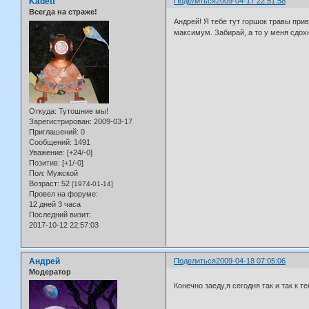
Kadett
Поделиться
2009-04-17 22:51:58
Всегда на страже!
Андрей! Я тебе тут горшок травы прив
максимум. Забирай, а то у меня сдохн
Откуда:
Тутошние мы!
Зарегистрирован
: 2009-03-17
Приглашений:
0
Сообщений:
1491
Уважение:
[+24/-0]
Позитив:
[+1/-0]
Пол:
Мужской
Возраст:
52
[1974-01-14]
Провел на форуме:
12 дней 3 часа
Последний визит:
2017-10-12 22:57:03
Андрей
Поделиться
2009-04-18 07:05:06
Модератор
Конечно заеду,я сегодня так и так к 