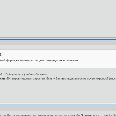
):
енной форме,не только растет ,как сумашедшая,но и цветет
?... Пойду искать учебник ботаники...
ать 50-литров (надоели заросли). Есть у Вас чем поделиться из почвопокровок? (глосс
ется .Расти вроде начал,но пока еще не так как хотелось бы.Поэтому пока ... :smoke