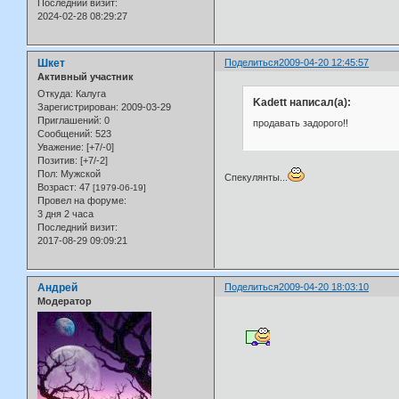
Последний визит:
2024-02-28 08:29:27
Шкет
Поделиться
2009-04-20 12:45:57
Активный участник
Откуда:
Калуга
Kadett написал(а):
Зарегистрирован
: 2009-03-29
Приглашений:
0
продавать задорого!!
Сообщений:
523
Уважение:
[+7/-0]
Позитив:
[+7/-2]
Пол:
Мужской
Спекулянты...
Возраст:
47
[1979-06-19]
Провел на форуме:
3 дня 2 часа
Последний визит:
2017-08-29 09:09:21
Андрей
Поделиться
2009-04-20 18:03:10
Модератор