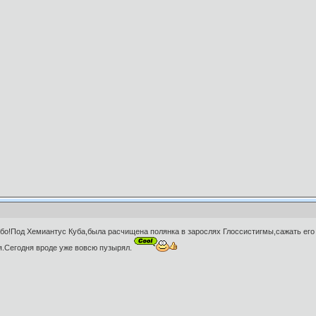
бо!Под Хемиантус Куба,была расчищена полянка в зарослях Глоссистигмы,сажать ег
я.Сегодня вроде уже вовсю пузырял.