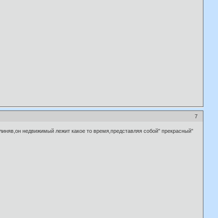
7
елиняв,он недвижимый лежит какое то время,представляя собой" прекрасный"