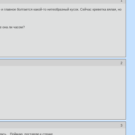
1
 и главное болтается какой-то нитеобразный кусок. Сейчас креветка вялая, но
не она ли часом?
2
3
ась... Поймаю, поставлю к стенке...