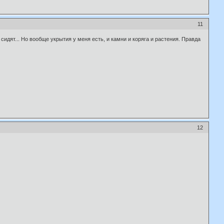
11
 сидят... Но вообще укрытия у меня есть, и камни и коряга и
растения. Правда
12