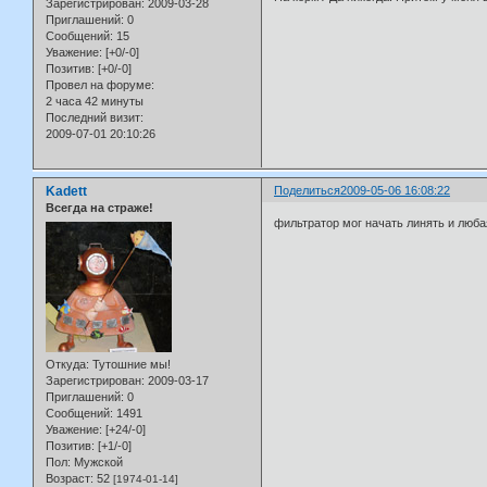
Зарегистрирован
: 2009-03-28
Приглашений:
0
Сообщений:
15
Уважение:
[+0/-0]
Позитив:
[+0/-0]
Провел на форуме:
2 часа 42 минуты
Последний визит:
2009-07-01 20:10:26
Kadett
Поделиться
2009-05-06 16:08:22
Всегда на страже!
фильтратор мог начать линять и люба
Откуда:
Тутошние мы!
Зарегистрирован
: 2009-03-17
Приглашений:
0
Сообщений:
1491
Уважение:
[+24/-0]
Позитив:
[+1/-0]
Пол:
Мужской
Возраст:
52
[1974-01-14]