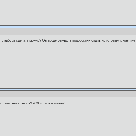
о нибудь сделать можно? Он вроде сейчас в водорослях сидит, но готовым к кончине н
 от него неваляется? 90% что он полинял!