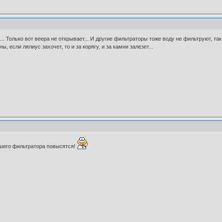
.. Только вот веера не открывает... И другие фильтраторы тоже воду не фильтруют, так
 если лялиус захочет, то и за корягу, и за камни залезет...
шего фильтратора повысятся!