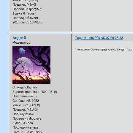
Уважение:
[+3/-0]
Позитив:
[+1/-0]
Провел на форуме:
1 день 6 часов
Последний визит:
2014-02-05 18:40:40
Андрей
Поделиться
2009-05-07 09:28:42
Модератор
Наверное более правильно будет ,орг
Откуда:
г.Калуга
Зарегистрирован
: 2009-03-19
Приглашений:
0
Сообщений:
1052
Уважение:
[+12/-0]
Позитив:
[+21/-3]
Пол:
Мужской
Провел на форуме:
8 дней 3 часа
Последний визит:
2024-02-28 08:29:27