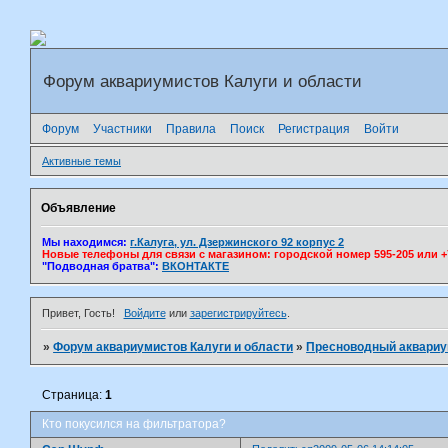
Форум аквариумистов Калуги и области
Форум
Участники
Правила
Поиск
Регистрация
Войти
Активные темы
Объявление
Мы находимся:
г.Калуга, ул. Дзержинского 92 корпус 2
Новые телефоны для связи с магазином: городской номер 595-205 или +7(
"Подводная братва":
ВКОНТАКТЕ
Привет, Гость!
Войдите
или
зарегистрируйтесь
.
»
Форум аквариумистов Калуги и области
»
Пресноводный аквари
Страница:
1
Кто покусился на фильтратора?