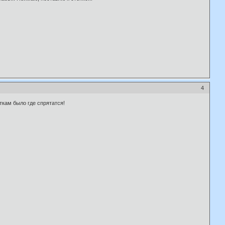
4
ткам было где спрятатся!