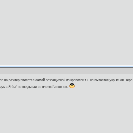
ря на размер,является самой беззащитной из креветок,т.к. не пытается укрыться.Пер
иума.Я бы" не скидывал со счетов"и неонов.