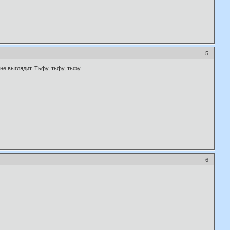
5
е выглядит. Тьфу, тьфу, тьфу...
6