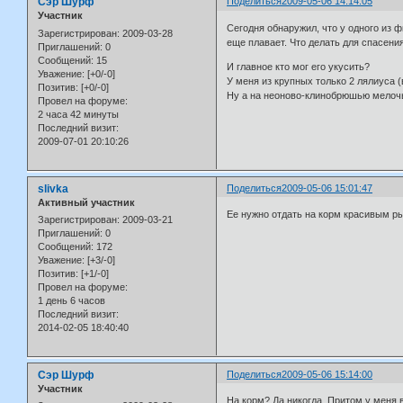
Сэр Шурф
Поделиться
2009-05-06 14:14:05
Участник
Сегодня обнаружил, что у одного из ф
Зарегистрирован
: 2009-03-28
еще плавает. Что делать для спасени
Приглашений:
0
Сообщений:
15
И главное кто мог его укусить?
Уважение:
[+0/-0]
У меня из крупных только 2 лялиуса (
Позитив:
[+0/-0]
Ну а на неоново-клинобрюшью мелочь
Провел на форуме:
2 часа 42 минуты
Последний визит:
2009-07-01 20:10:26
slivka
Поделиться
2009-05-06 15:01:47
Активный участник
Ее нужно отдать на корм красивым ры
Зарегистрирован
: 2009-03-21
Приглашений:
0
Сообщений:
172
Уважение:
[+3/-0]
Позитив:
[+1/-0]
Провел на форуме:
1 день 6 часов
Последний визит:
2014-02-05 18:40:40
Сэр Шурф
Поделиться
2009-05-06 15:14:00
Участник
На корм? Да никогда. Притом у меня в