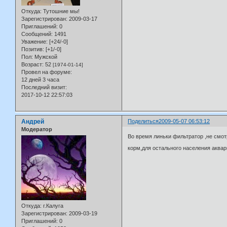
Откуда:
Тутошние мы!
Зарегистрирован
: 2009-03-17
Приглашений:
0
Сообщений:
1491
Уважение:
[+24/-0]
Позитив:
[+1/-0]
Пол:
Мужской
Возраст:
52
[1974-01-14]
Провел на форуме:
12 дней 3 часа
Последний визит:
2017-10-12 22:57:03
Андрей
Поделиться
2009-05-07 06:53:12
Модератор
Во время линьки фильтратор ,не смот
корм,для остального населения аквар
Откуда:
г.Калуга
Зарегистрирован
: 2009-03-19
Приглашений:
0