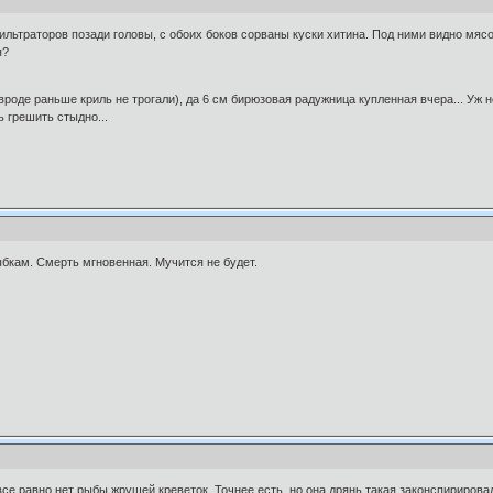
ильтраторов позади головы, с обоих боков сорваны куски хитина. Под ними видно мясо
я?
вроде раньше криль не трогали), да 6 см бирюзовая радужница купленная вчера... Уж 
 грешить стыдно...
бкам. Смерть мгновенная. Мучится не будет.
се равно нет рыбы жрущей креветок. Точнее есть, но она дрянь такая законспирировал