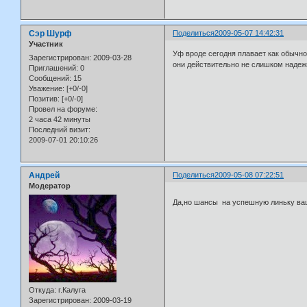
Сэр Шурф
Поделиться
2009-05-07 14:42:31
Участник
Уф вроде сегодня плавает как обычно.
Зарегистрирован
: 2009-03-28
они действительно не слишком надежны,
Приглашений:
0
Сообщений:
15
Уважение:
[+0/-0]
Позитив:
[+0/-0]
Провел на форуме:
2 часа 42 минуты
Последний визит:
2009-07-01 20:10:26
Андрей
Поделиться
2009-05-08 07:22:51
Модератор
Да,но шансы на успешную линьку ва
Откуда:
г.Калуга
Зарегистрирован
: 2009-03-19