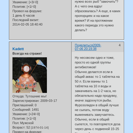
нужно всех рыб "замочить"?
Уважение:
[+3/-0]
А с чего она вдруг
Позитив:
[+1/-0]
образовалась? А еще, в каких
Провел на форуме:
1 день 6 часов
пропорциях и на какое
Последний визит:
время? И на протяжении
2014-02-05 18:40:40
какого периода это нужно
делать?
Поделиться
2009-
4
Kadett
07-06 20:19:38
Всегда на страже!
Ну несовсем одно и тоже,
просто из одной группы
антибиотиков!
Обычно делается если в
общий аквас то 1 таблетка на
50 л. Если ванны то 1
таблетка на 10 л воды и
замачивать на 1-2 часа, но
обязательно надо продувку,
Откуда:
Тутошние мы!
иначе задохнутся рыбы.
Зарегистрирован
: 2009-03-17
Приглашений:
0
Фурозолидон в общий лучше
Сообщений:
1491
не сыпать, потом воду
Уважение:
[+24/-0]
выменивать замучаетесь.
Позитив:
[+1/-0]
Обычно, если в общий
Пол:
Мужской
сыпется, то повторяется доза
Возраст:
52
[1974-01-14]
через день с подменой 15-25
Провел на форуме: