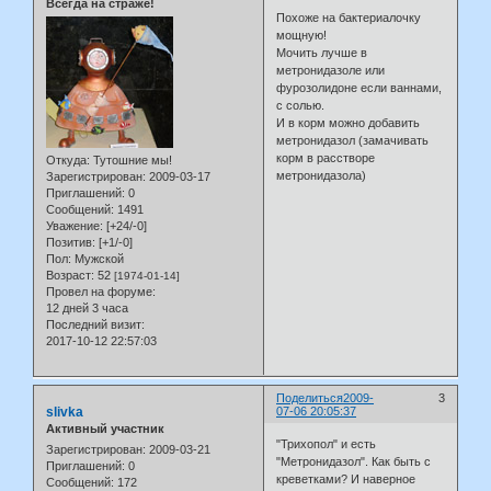
Всегда на страже!
Похоже на бактериалочку
мощную!
Мочить лучше в
метронидазоле или
фурозолидоне если ваннами,
с солью.
И в корм можно добавить
метронидазол (замачивать
корм в расстворе
Откуда:
Тутошние мы!
метронидазола)
Зарегистрирован
: 2009-03-17
Приглашений:
0
Сообщений:
1491
Уважение:
[+24/-0]
Позитив:
[+1/-0]
Пол:
Мужской
Возраст:
52
[1974-01-14]
Провел на форуме:
12 дней 3 часа
Последний визит:
2017-10-12 22:57:03
Поделиться
2009-
3
slivka
07-06 20:05:37
Активный участник
"Трихопол" и есть
Зарегистрирован
: 2009-03-21
"Метронидазол". Как быть с
Приглашений:
0
креветками? И наверное
Сообщений:
172