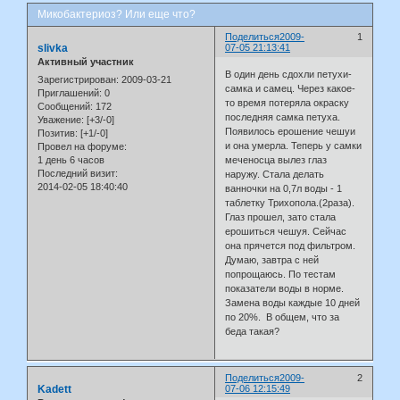
Микобактериоз? Или еще что?
Поделиться
2009-
1
slivka
07-05 21:13:41
Активный участник
В один день сдохли петухи-
Зарегистрирован
: 2009-03-21
самка и самец. Через какое-
Приглашений:
0
то время потеряла окраску
Сообщений:
172
последняя самка петуха.
Уважение:
[+3/-0]
Появилось ерошение чешуи
Позитив:
[+1/-0]
и она умерла. Теперь у самки
Провел на форуме:
1 день 6 часов
меченосца вылез глаз
Последний визит:
наружу. Стала делать
2014-02-05 18:40:40
ванночки на 0,7л воды - 1
таблетку Трихопола.(2раза).
Глаз прошел, зато стала
ерошиться чешуя. Сейчас
она прячется под фильтром.
Думаю, завтра с ней
попрощаюсь. По тестам
показатели воды в норме.
Замена воды каждые 10 дней
по 20%. В общем, что за
беда такая?
Поделиться
2009-
2
Kadett
07-06 12:15:49