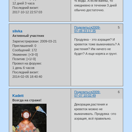
% воды. А если ванны, то
12 дней 3 часа
ежедневно в течении 3 дней
Последний визит:
обычно достаточно.
2017-10-12 22:57:03
Поделиться
2009-
5
slivka
07-06 23:17:35
Активный участник
Продувка - это аэрация? И
Зарегистрирован
: 2009-03-21
креветок тоже вымачивать? А
Приглашений:
0
растения? Им ничего не
Сообщений:
172
будет? А еще коряга и грунт.
Уважение:
[+3/-0]
Позитив:
[+1/-0]
Провел на форуме:
1 день 6 часов
Последний визит:
2014-02-05 18:40:40
Поделиться
2009-
6
Kadett
07-07 10:02:49
Всегда на страже!
Декорации,растения и
креветок можно не
вымачивать. Продувка -это
аэрация, всё правильно.