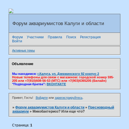
Форум аквариумистов Калуги и области
Форум
Участники
Правила
Поиск
Регистрация
Войти
Активные темы
Объявление
Мы находимся:
г.Калуга, ул. Дзержинского 92 корпус 2
Новые телефоны для связи с магазином: городской номер 595-
205 или +7(910)608-56-53 (МТС) или +7(903)6365205 (Билайн)
"Подводная братва":
ВКОНТАКТЕ
Привет, Гость!
Войдите
или
зарегистрируйтесь
.
»
Форум аквариумистов Калуги и области
»
Пресноводный
аквариум
»
Микобактериоз? Или еще что?
Страница:
1