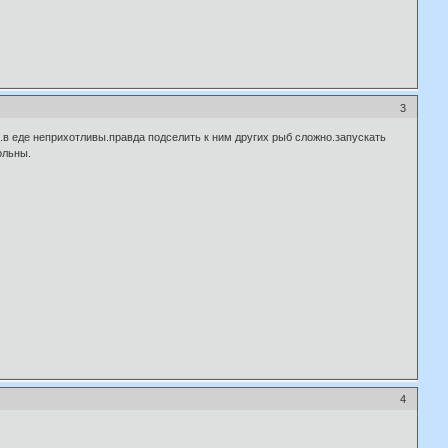
3
.в еде неприхотливы.правда подселить к ним других рыб сложно.запускать
ольны.
4