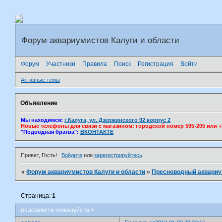
Форум аквариумистов Калуги и области
Форум
Участники
Правила
Поиск
Регистрация
Войти
Активные темы
Объявление
Мы находимся:
г.Калуга, ул. Дзержинского 92 корпус 2
Новые телефоны для связи с магазином: городской номер 595-205 или +7(
"Подводная братва":
ВКОНТАКТЕ
Привет, Гость!
Войдите
или
зарегистрируйтесь
.
»
Форум аквариумистов Калуги и области
»
Пресноводный аквари
Страница:
1
подскажите пожалуйста <