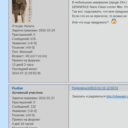
В небольшом аквариуме (вроде 24л.) Ф
DENNERLE Nano Clean corner filter. У
Так вот, подскажите, что мне придума
Если это из-за присосок, то можно их
Или что еще придумать?
Откуда:
Калуга
Зарегистрирован
: 2010-10-18
Приглашений:
0
Сообщений:
676
Уважение:
[+4/-0]
Позитив:
[+0/-0]
Пол:
Женский
Возраст:
49
[1977-02-04]
Провел на форуме:
13 дней 2 часа
Последний визит:
2014-07-11 03:55:36
Рыбак
Поделиться
2013-01-15 12:00:31
Активный участник
Заказать и радоваться
http://vitawate
Зарегистрирован
: 2011-01-27
Приглашений:
0
Сообщений:
132
Уважение:
[+3/-0]
Позитив:
[+0/-0]
Провел на форуме:
4 дня 16 часов
Последний визит: