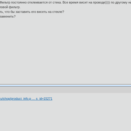
ильтр постоянно отклеивается от стека. Все время висит на проводе)))) по другому ни
гловой фильтр.
ть, что бы заставить его висеть на стекле?
 заменить?
r.ru/shop/product_info.p … s_id=15271