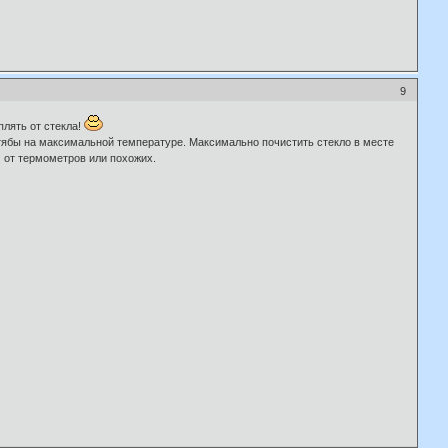
9
плять от стекла!
отябы на максимальной температуре. Максимально почистить стекло в месте
) от термометров или похожих.