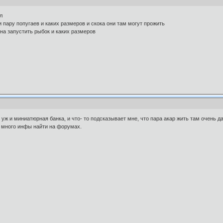
л
 пару попугаев и каких размеров и скока они там могут прожить
жна запустить рыбок и каких размеров
я уж и миниатюрная банка, и что- то подсказывает мне, что пара акар жить там очень
 много инфы найти на форумах.