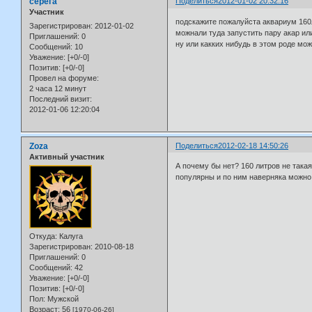
серега
Поделиться
2012-01-02 20:32:16
Участник
подскажите пожалуйста аквариум 160
Зарегистрирован
: 2012-01-02
можнали туда запустить пару акар или
Приглашений:
0
ну или какких нибудь в этом роде мо
Сообщений:
10
Уважение:
[+0/-0]
Позитив:
[+0/-0]
Провел на форуме:
2 часа 12 минут
Последний визит:
2012-01-06 12:20:04
Zoza
Поделиться
2012-02-18 14:50:26
Активный участник
А почему бы нет? 160 литров не така
популярны и по ним наверняка можно
Откуда:
Калуга
Зарегистрирован
: 2010-08-18
Приглашений:
0
Сообщений:
42
Уважение:
[+0/-0]
Позитив:
[+0/-0]
Пол:
Мужской
Возраст:
56
[1970-06-26]