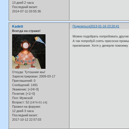
13 дней 2 часа
Последний визит:
2014-07-11 03:55:36
Kadett
Поделиться
2013-01-16 23:20:41
Всегда на страже!
Можно подобрать попробовать другие 
А так попробуй снять присоски промы
прилипания. Хотя у денерле помоему 
Откуда:
Тутошние мы!
Зарегистрирован
: 2009-03-17
Приглашений:
0
Сообщений:
1491
Уважение:
[+24/-0]
Позитив:
[+1/-0]
Пол:
Мужской
Возраст:
52
[1974-01-14]
Провел на форуме:
12 дней 3 часа
Последний визит:
2017-10-12 22:57:03