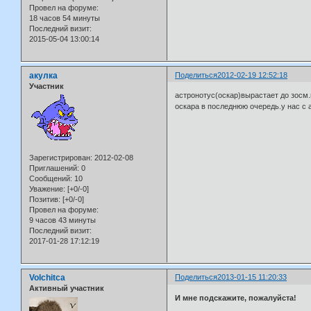
Провел на форуме:
18 часов 54 минуты
Последний визит:
2015-05-04 13:00:14
акулка
Поделиться
2012-02-19 12:52:18
Участник
астронотус(оскар)вырастает до зосм.
оскара в последнюю очередь.у нас с
Зарегистрирован
: 2012-02-08
Приглашений:
0
Сообщений:
10
Уважение:
[+0/-0]
Позитив:
[+0/-0]
Провел на форуме:
9 часов 43 минуты
Последний визит:
2017-01-28 17:12:19
Volchitca
Поделиться
2013-01-15 11:20:33
Активный участник
И мне подскажите, пожалуйста!