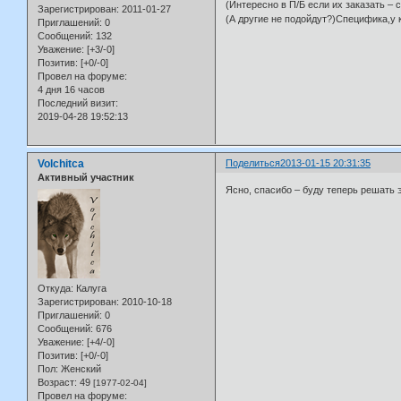
(Интересно в П/Б если их заказать – 
Зарегистрирован
: 2011-01-27
(А другие не подойдут?)Специфика,у
Приглашений:
0
Сообщений:
132
Уважение:
[+3/-0]
Позитив:
[+0/-0]
Провел на форуме:
4 дня 16 часов
Последний визит:
2019-04-28 19:52:13
Volchitca
Поделиться
2013-01-15 20:31:35
Активный участник
Ясно, спасибо – буду теперь решать 
Откуда:
Калуга
Зарегистрирован
: 2010-10-18
Приглашений:
0
Сообщений:
676
Уважение:
[+4/-0]
Позитив:
[+0/-0]
Пол:
Женский
Возраст:
49
[1977-02-04]
Провел на форуме: