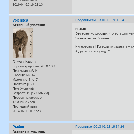
2019-04-28 19:52:13
Volchitca
Поделиться
2013-01-15 19:06:14
Активный участник
Рыбак
Это конечно хорошо, что есть для нег
Значит это их болезнь!
Интересно в П/Б если их заказать – с
А другие не подойдут?
Откуда:
Калуга
Зарегистрирован
: 2010-10-18
Приглашений:
0
Сообщений:
676
Уважение:
[+4/-0]
Позитив:
[+0/-0]
Пол:
Женский
Возраст:
49
[1977-02-04]
Провел на форуме:
13 дней 2 часа
Последний визит:
2014-07-11 03:55:36
Рыбак
Поделиться
2013-01-15 19:34:24
Активный участник