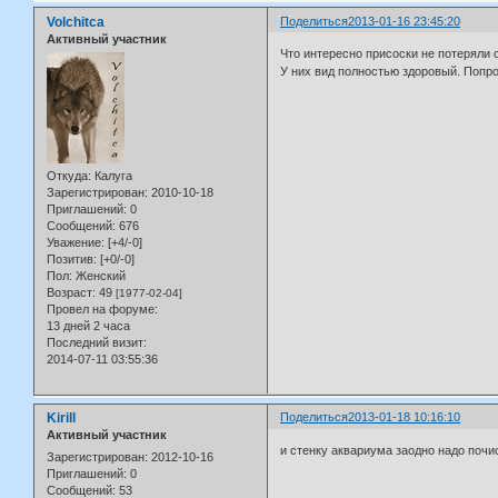
Volchitca
Поделиться
2013-01-16 23:45:20
Активный участник
Что интересно присоски не потеряли с
У них вид полностью здоровый. Попро
Откуда:
Калуга
Зарегистрирован
: 2010-10-18
Приглашений:
0
Сообщений:
676
Уважение:
[+4/-0]
Позитив:
[+0/-0]
Пол:
Женский
Возраст:
49
[1977-02-04]
Провел на форуме:
13 дней 2 часа
Последний визит:
2014-07-11 03:55:36
Kirill
Поделиться
2013-01-18 10:16:10
Активный участник
и стенку аквариума заодно надо почи
Зарегистрирован
: 2012-10-16
Приглашений:
0
Сообщений:
53