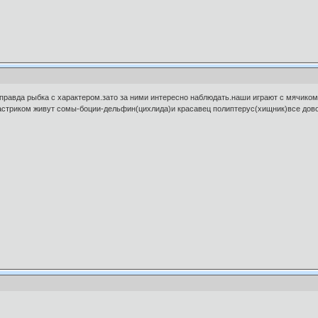
правда рыбка с характером.зато за ними интересно наблюдать.наши играют с мячиком
 астриком живут сомы-боции-дельфин(цихлида)и красавец полиптерус(хищник)все дов