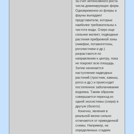
за счет интенсивного роста
числа доминирующих форм.
Одновременно из флоры и
фауны выпадают
представители, которые
наиболее требовательны к
чистоте воды. Озеро еще
сильнее мелеет, подводные
растения прибрежной зоны
(нимфеи, потамогетоны,
роголистники и др.)
разрастаются по
направлению к центру, пока
не покроют всю площадь.
Затем начинается
наступление надводных
растений (тростник, камыш,
рогоз и др.) и происходит
постепенное заболачивание
водоема. Таким образом
совершается переход из
одной экосистемы (озера) в
другую (болото).
Конечно, явления в
реальной жизни сильно
отличаются от приведенной
схемы. Например, на
определенных стадиях