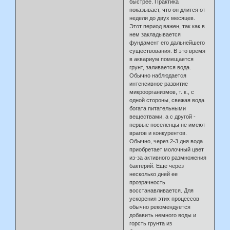
быстрее. Практика
показывает, что он длится от
недели до двух месяцев.
Этот период важен, так как в
нем закладывается
фундамент его дальнейшего
существования. В это время
в аквариум помещается
грунт, заливается вода.
Обычно наблюдается
интенсивное развитие
микроорганизмов, т. к., с
одной стороны, свежая вода
богата питательными
веществами, а с другой -
первые поселенцы не имеют
врагов и конкурентов.
Обычно, через 2-3 дня вода
приобретает молочный цвет
из-за активного размножения
бактерий. Еще через
несколько дней ее
прозрачность
восстанавливается. Для
ускорения этих процессов
обычно рекомендуется
добавить немного воды и
горсть грунта из