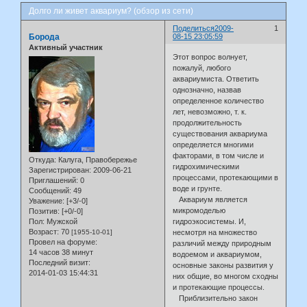
Долго ли живет аквариум? (обзор из сети)
Поделиться
2009-
1
Борода
08-15 23:05:59
Активный участник
Этот вопрос волнует,
пожалуй, любого
аквариумиста. Ответить
однозначно, назвав
определенное количество
лет, невозможно, т. к.
продолжительность
существования аквариума
определяется многими
факторами, в том числе и
Откуда:
Калуга, Правобережье
гидрохимическими
Зарегистрирован
: 2009-06-21
процессами, протекающими в
Приглашений:
0
воде и грунте.
Сообщений:
49
Аквариум является
Уважение:
[+3/-0]
микромоделью
Позитив:
[+0/-0]
Пол:
Мужской
гидроэкосистемы. И,
Возраст:
70
[1955-10-01]
несмотря на множество
Провел на форуме:
различий между природным
14 часов 38 минут
водоемом и аквариумом,
Последний визит:
основные законы развития у
2014-01-03 15:44:31
них общие, во многом сходны
и протекающие процессы.
Приблизительно закон