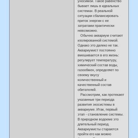
уносимой. Такое равенство
бывает лишь в идеальных
системах. В реальной
ситуации сбалансировать
приток энергии с ее
затратами практически
невозможно.
Обычно аквариум считают
изолированной системой.
Однако это далеко не так.
Аквариумист постоянно
вмешивается в его жизнь:
регулирует температуру,
химический состав воды,
газообмен, определяет по
своему вкусу
количественный и
качественный состав
обитателей.
Рассмотрим, как протекают
указанные три периода
развития экосистемы в
аквариуме. Итак, первый
этап - становление системы.
В природном водоеме это
длительный период.
Аквариумисты стараются
пройти его как можно