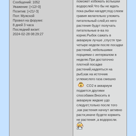
поможет избежать вспышки
Сообщений:
1052
водорслей.Что бы не ждать
Уважение:
[+12/-0]
пока рыбки нагадят,под слоем
Позитив:
[+21/-3]
Пол:
Мужской
гравия желательно уложить
Провел на форуме:
питательный слой,из него
8 дней 3 часа
растения будут получать
Последний визит:
питательные в-ва по
2024-02-28 08:29:27
корню.Рыбок сажать в
аквариум лучше ,спустя три-
четыре недели после посадки
растений, небольшими
порциями с интервалом в
неделю.При достаточно
плотной посадке
растений,надеяться на
рыб,как на источник
углекислого газа смешно
СО2 в аквариум
подается другими
способами.Вносить в
аквариум жидкие удо
следует,только после того
,как растения начнут активно
расти,иначе будете кормить
не растения ,а водоросли.