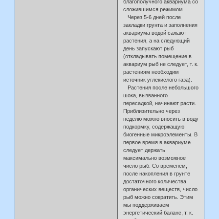
благополучного аквариума со
сложившимся режимом.
Через 5-6 дней после
закладки грунта и заполнения
аквариума водой сажают
растения, а на следующий
день запускают рыб
(откладывать помещение в
аквариум рыб не следует, т. к.
растениям необходим
источник углекислого газа).
Растения после небольшого
шока, вызванного
пересадкой, начинают расти.
Приблизительно через
неделю можно вносить в воду
подкормку, содержащую
биогенные микроэлементы. В
первое время в аквариуме
следует держать
максимально возможное
число рыб. Со временем,
после накопления в грунте
достаточного количества
органических веществ, число
рыб можно сократить. Этим
мы поддерживаем
энергетический баланс, т. к.