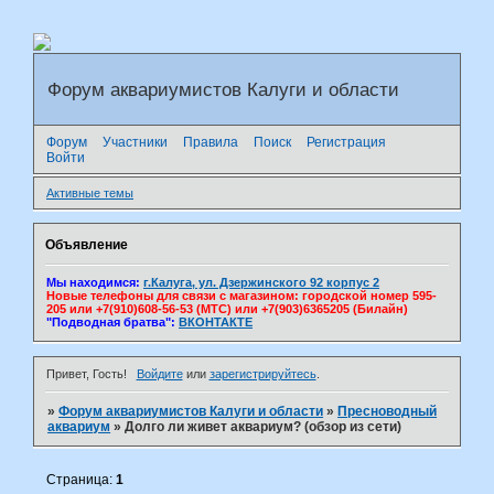
Форум аквариумистов Калуги и области
Форум
Участники
Правила
Поиск
Регистрация
Войти
Активные темы
Объявление
Мы находимся:
г.Калуга, ул. Дзержинского 92 корпус 2
Новые телефоны для связи с магазином: городской номер 595-
205 или +7(910)608-56-53 (МТС) или +7(903)6365205 (Билайн)
"Подводная братва":
ВКОНТАКТЕ
Привет, Гость!
Войдите
или
зарегистрируйтесь
.
»
Форум аквариумистов Калуги и области
»
Пресноводный
аквариум
»
Долго ли живет аквариум? (обзор из сети)
Страница:
1