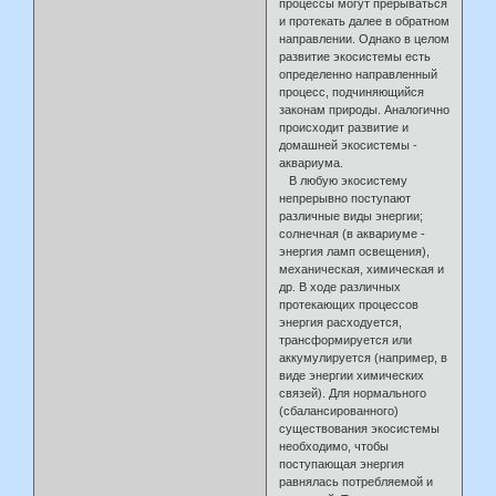
процессы могут прерываться
и протекать далее в обратном
направлении. Однако в целом
развитие экосистемы есть
определенно направленный
процесс, подчиняющийся
законам природы. Аналогично
происходит развитие и
домашней экосистемы -
аквариума.
В любую экосистему
непрерывно поступают
различные виды энергии;
солнечная (в аквариуме -
энергия ламп освещения),
механическая, химическая и
др. В ходе различных
протекающих процессов
энергия расходуется,
трансформируется или
аккумулируется (например, в
виде энергии химических
связей). Для нормального
(сбалансированного)
существования экосистемы
необходимо, чтобы
поступающая энергия
равнялась потребляемой и