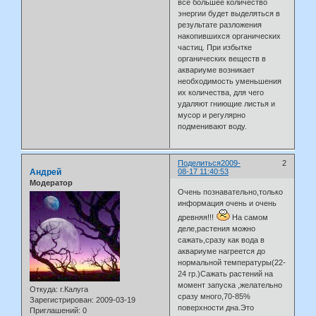
все большее количество
энергии будет выделяться в
результате разложения
накопившихся органических
частиц. При избытке
органических веществ в
аквариуме возникает
необходимость уменьшения
их количества, для чего
удаляют гниющие листья и
мусор и регулярно
подменивают воду.
Поделиться
2009-
2
Андрей
08-17 11:40:53
Модератор
Очень познавательно,только
информация очень и очень
древняя!!!
На самом
деле,растения можно
сажать,сразу как вода в
аквариуме нагреется до
нормальной температуры(22-
24 гр.)Сажать растений на
момент запуска ,желательно
Откуда:
г.Калуга
сразу много,70-85%
Зарегистрирован
: 2009-03-19
поверхности дна.Это
Приглашений:
0