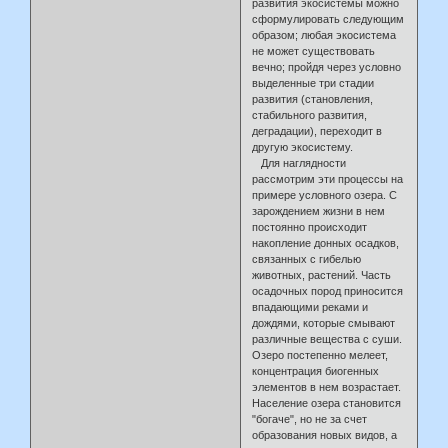
развития экосистемы можно
сформулировать следующим
образом; любая экосистема
не может существовать
вечно; пройдя через условно
выделенные три стадии
развития (становления,
стабильного развития,
деградации), переходит в
другую экосистему.
Для наглядности
рассмотрим эти процессы на
примере условного озера. С
зарождением жизни в нем
постоянно происходит
накопление донных осадков,
связанных с гибелью
животных, растений. Часть
осадочных пород приносится
впадающими реками и
дождями, которые смывают
различные вещества с суши.
Озеро постепенно мелеет,
концентрация биогенных
элементов в нем возрастает.
Население озера становится
"богаче", но не за счет
образования новых видов, а