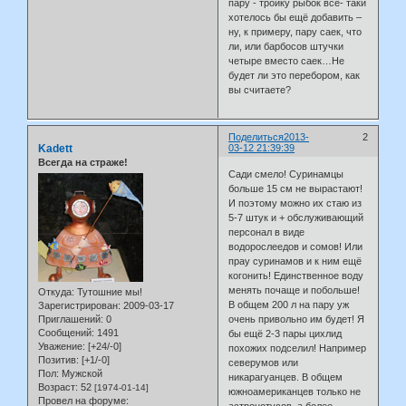
пару - тройку рыбок всё- таки
хотелось бы ещё добавить –
ну, к примеру, пару саек, что
ли, или барбосов штучки
четыре вместо саек…Не
будет ли это перебором, как
вы считаете?
Поделиться
2013-
2
Kadett
03-12 21:39:39
Всегда на страже!
Сади смело! Суринамцы
больше 15 см не вырастают!
И поэтому можно их стаю из
5-7 штук и + обслуживающий
персонал в виде
водорослеедов и сомов! Или
прау суринамов и к ним ещё
когонить! Единственное воду
менять почаще и побольше!
Откуда:
Тутошние мы!
В общем 200 л на пару уж
Зарегистрирован
: 2009-03-17
Приглашений:
0
очень привольно им будет! Я
Сообщений:
1491
бы ещё 2-3 пары цихлид
Уважение:
[+24/-0]
похожих подселил! Например
Позитив:
[+1/-0]
северумов или
Пол:
Мужской
никарагуанцев. В общем
Возраст:
52
[1974-01-14]
южноамериканцев только не
Провел на форуме: