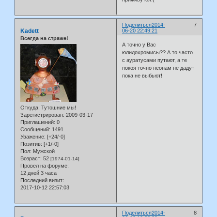
Поделиться
2014-
7
Kadett
06-20 22:49:21
Всегда на страже!
А точно у Вас
юлидохромисы?? А то часто
с ауратусами путают, а те
покоя точно неонам не дадут
пока не выбьют!
Откуда:
Тутошние мы!
Зарегистрирован
: 2009-03-17
Приглашений:
0
Сообщений:
1491
Уважение:
[+24/-0]
Позитив:
[+1/-0]
Пол:
Мужской
Возраст:
52
[1974-01-14]
Провел на форуме:
12 дней 3 часа
Последний визит:
2017-10-12 22:57:03
Поделиться
2014-
8