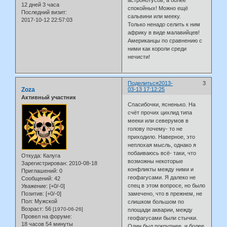
астронотусов, а более
12 дней 3 часа
спокойных! Можно ещё
Последний визит:
сальвини или мееку.
2017-10-12 22:57:03
Только ненадо селить к ним
африку в виде малавийцев!
Американцы по сравнению с
ними как короли среди
нечисти!
Поделиться
2013-
3
Zoza
03-13 17:12:25
Активный участник
Спасибочки, ясненько. На
счёт прочих цихлид типа
мееки или северумов в
голову почему- то не
приходило. Наверное, это
неплохая мысль, однако я
побаиваюсь всё- таки, что
Откуда:
Калуга
возможны некоторые
Зарегистрирован
: 2010-08-18
конфликты между ними и
Приглашений:
0
геофагусами. Я далеко не
Сообщений:
42
спец в этом вопросе, но было
Уважение:
[+0/-0]
Позитив:
[+0/-0]
замечено, что в прежнем, не
Пол:
Мужской
слишком большом по
Возраст:
56
[1970-06-26]
площади акварии, между
Провел на форуме:
геофагусами были стычки.
18 часов 54 минуты
Один был покрупнее, и более