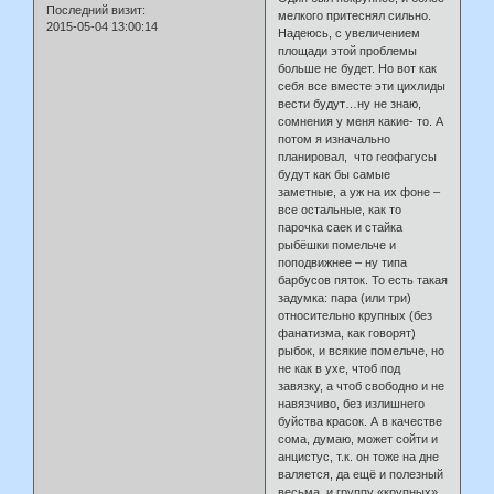
Последний визит:
мелкого притеснял сильно.
2015-05-04 13:00:14
Надеюсь, с увеличением
площади этой проблемы
больше не будет. Но вот как
себя все вместе эти цихлиды
вести будут…ну не знаю,
сомнения у меня какие- то. А
потом я изначально
планировал, что геофагусы
будут как бы самые
заметные, а уж на их фоне –
все остальные, как то
парочка саек и стайка
рыбёшки помельче и
поподвижнее – ну типа
барбусов пяток. То есть такая
задумка: пара (или три)
относительно крупных (без
фанатизма, как говорят)
рыбок, и всякие помельче, но
не как в ухе, чтоб под
завязку, а чтоб свободно и не
навязчиво, без излишнего
буйства красок. А в качестве
сома, думаю, может сойти и
анцистус, т.к. он тоже на дне
валяется, да ещё и полезный
весьма, и группу «крупных»