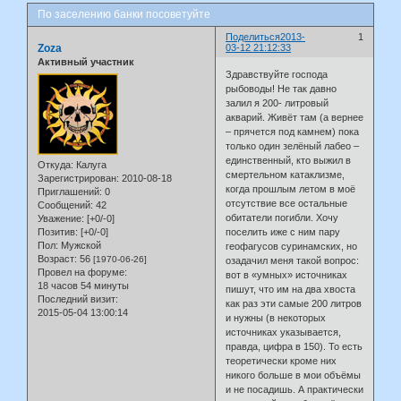
По заселению банки посоветуйте
Поделиться
2013-
1
Zoza
03-12 21:12:33
Активный участник
Здравствуйте господа
рыбоводы! Не так давно
залил я 200- литровый
акварий. Живёт там (а вернее
– прячется под камнем) пока
только один зелёный лабео –
единственный, кто выжил в
Откуда:
Калуга
смертельном катаклизме,
Зарегистрирован
: 2010-08-18
когда прошлым летом в моё
Приглашений:
0
отсутствие все остальные
Сообщений:
42
обитатели погибли. Хочу
Уважение:
[+0/-0]
Позитив:
[+0/-0]
поселить иже с ним пару
Пол:
Мужской
геофагусов суринамских, но
Возраст:
56
[1970-06-26]
озадачил меня такой вопрос:
Провел на форуме:
вот в «умных» источниках
18 часов 54 минуты
пишут, что им на два хвоста
Последний визит:
как раз эти самые 200 литров
2015-05-04 13:00:14
и нужны (в некоторых
источниках указывается,
правда, цифра в 150). То есть
теоретически кроме них
никого больше в мои объёмы
и не посадишь. А практически