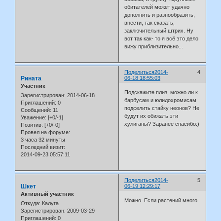
обитателей может удачно
дополнить и разнообразить,
внести, так сказать,
заключительный штрих. Ну
вот так как- то я всё это дело
вижу приблизительно...
Поделиться
2014-
4
Рината
06-18 18:55:03
Участник
Подскажите плиз, можно ли к
Зарегистрирован
: 2014-06-18
барбусам и юлидохромисам
Приглашений:
0
подселить стайку неонов? Не
Сообщений:
11
будут их обижать эти
Уважение:
[+0/-1]
хулиганы? Заранее спасибо:)
Позитив:
[+0/-0]
Провел на форуме:
3 часа 32 минуты
Последний визит:
2014-09-23 05:57:11
Поделиться
2014-
5
Шкет
06-19 12:29:17
Активный участник
Можно. Если растений много.
Откуда:
Калуга
Зарегистрирован
: 2009-03-29
Приглашений:
0