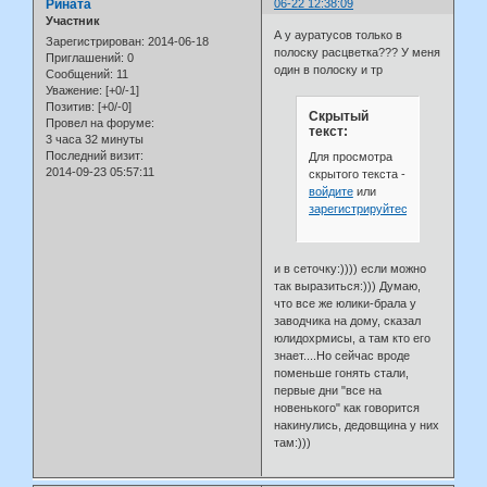
Рината
06-22 12:38:09
Участник
А у ауратусов только в
Зарегистрирован
: 2014-06-18
полоску расцветка??? У меня
Приглашений:
0
один в полоску и тр
Сообщений:
11
Уважение:
[+0/-1]
Позитив:
[+0/-0]
Скрытый
Провел на форуме:
текст:
3 часа 32 минуты
Последний визит:
Для просмотра
2014-09-23 05:57:11
скрытого текста -
войдите
или
зарегистрируйтесь
.
и в сеточку:)))) если можно
так выразиться:))) Думаю,
что все же юлики-брала у
заводчика на дому, сказал
юлидохрмисы, а там кто его
знает....Но сейчас вроде
поменьше гонять стали,
первые дни "все на
новенького" как говорится
накинулись, дедовщина у них
там:)))