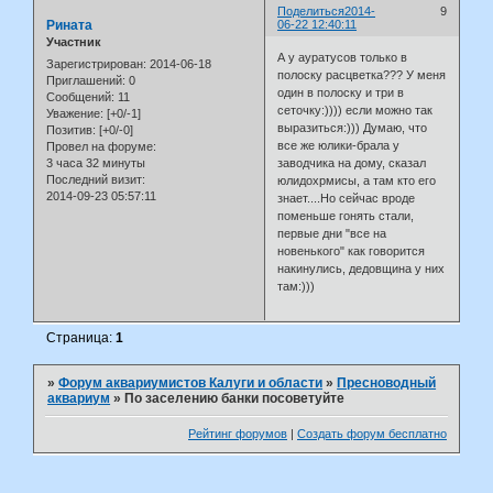
Поделиться
2014-
9
Рината
06-22 12:40:11
Участник
А у ауратусов только в
Зарегистрирован
: 2014-06-18
полоску расцветка??? У меня
Приглашений:
0
один в полоску и три в
Сообщений:
11
сеточку:)))) если можно так
Уважение:
[+0/-1]
выразиться:))) Думаю, что
Позитив:
[+0/-0]
все же юлики-брала у
Провел на форуме:
3 часа 32 минуты
заводчика на дому, сказал
Последний визит:
юлидохрмисы, а там кто его
2014-09-23 05:57:11
знает....Но сейчас вроде
поменьше гонять стали,
первые дни "все на
новенького" как говорится
накинулись, дедовщина у них
там:)))
Страница:
1
»
Форум аквариумистов Калуги и области
»
Пресноводный
аквариум
»
По заселению банки посоветуйте
Рейтинг форумов
|
Создать форум бесплатно