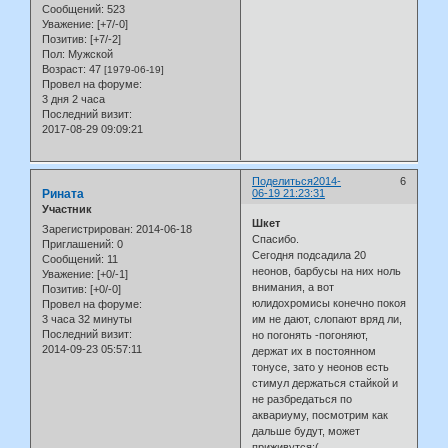
Сообщений:
523
Уважение:
[+7/-0]
Позитив:
[+7/-2]
Пол:
Мужской
Возраст:
47
[1979-06-19]
Провел на форуме:
3 дня 2 часа
Последний визит:
2017-08-29 09:09:21
Поделиться
2014-
6
Рината
06-19 21:23:31
Участник
Шкет
Зарегистрирован
: 2014-06-18
Спасибо.
Приглашений:
0
Сегодня подсадила 20
Сообщений:
11
неонов, барбусы на них ноль
Уважение:
[+0/-1]
внимания, а вот
Позитив:
[+0/-0]
юлидохромисы конечно покоя
Провел на форуме:
3 часа 32 минуты
им не дают, слопают вряд ли,
Последний визит:
но погонять -погоняют,
2014-09-23 05:57:11
держат их в постоянном
тонусе, зато у неонов есть
стимул держаться стайкой и
не разбредаться по
аквариуму, посмотрим как
дальше будут, может
приживутся:(