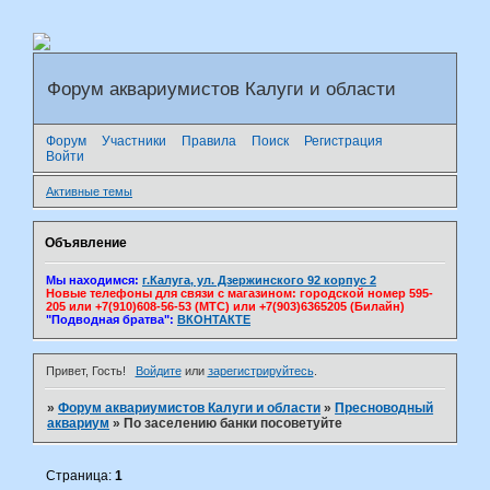
Форум аквариумистов Калуги и области
Форум
Участники
Правила
Поиск
Регистрация
Войти
Активные темы
Объявление
Мы находимся:
г.Калуга, ул. Дзержинского 92 корпус 2
Новые телефоны для связи с магазином: городской номер 595-
205 или +7(910)608-56-53 (МТС) или +7(903)6365205 (Билайн)
"Подводная братва":
ВКОНТАКТЕ
Привет, Гость!
Войдите
или
зарегистрируйтесь
.
»
Форум аквариумистов Калуги и области
»
Пресноводный
аквариум
»
По заселению банки посоветуйте
Страница:
1