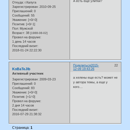
А есть еще улитки?
Откуда:
г.Калуга
Зарегистрирован
: 2010-09-25
Приглашений:
0
Сообщений:
55
Уважение:
[+0/-0]
Позитив:
[+0/-1]
Пол:
Мужской
Возраст:
38
[1988-08-02]
Провел на форуме:
1 день 14 часов
Последний визит:
2018-01-24 22:22:30
Поделиться
2015-
22
KoBaTeJIb
12-09 19:43:26
Активный участник
а хелены еще есть? может не
Зарегистрирован
: 2009-03-23
у автора темы, а еще у
Приглашений:
0
кого....
Сообщений:
83
Уважение:
[+0/-0]
Позитив:
[+1/-0]
Провел на форуме:
2 дня 14 часов
Последний визит:
2016-07-29 21:38:32
Страница:
1