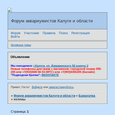
Форум аквариумистов Калуги и области
Форум
Участники
Правила
Поиск
Регистрация
Войти
Активные темы
Объявление
Мы находимся:
г.Калуга, ул. Дзержинского 92 корпус 2
Новые телефоны для связи с магазином: городской номер 595-
205 или +7(910)608-56-53 (МТС) или +7(903)6365205 (Билайн)
"Подводная братва":
ВКОНТАКТЕ
Привет, Гость!
Войдите
или
зарегистрируйтесь
.
»
Форум аквариумистов Калуги и области
»
Барахолка
»
хелены
Страница:
1