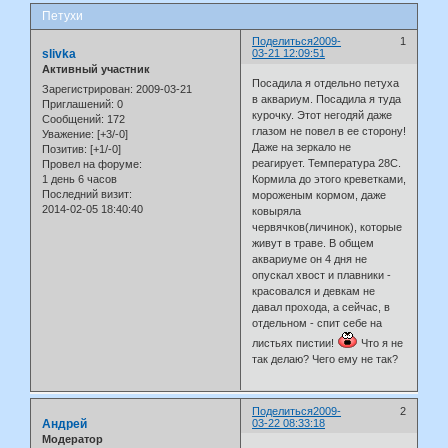
Петухи
Поделиться
2009-
1
slivka
03-21 12:09:51
Активный участник
Посадила я отдельно петуха
Зарегистрирован
: 2009-03-21
в аквариум. Посадила я туда
Приглашений:
0
курочку. Этот негодяй даже
Сообщений:
172
глазом не повел в ее сторону!
Уважение:
[+3/-0]
Даже на зеркало не
Позитив:
[+1/-0]
реагирует. Температура 28С.
Провел на форуме:
1 день 6 часов
Кормила до этого креветками,
Последний визит:
мороженым кормом, даже
2014-02-05 18:40:40
ковыряла
червячков(личинок), которые
живут в траве. В общем
аквариуме он 4 дня не
опускал хвост и плавники -
красовался и девкам не
давал прохода, а сейчас, в
отдельном - спит себе на
листьях пистии!
Что я не
так делаю? Чего ему не так?
Поделиться
2009-
2
Андрей
03-22 08:33:18
Модератор