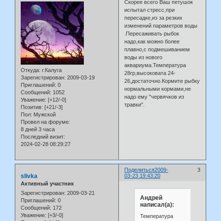
Скорее всего Ваш петушок
испытал стресс,при
пересадке,из за резких
изменений параметров воды
.Пересаживать рыбок
надо,как можно более
плавно,с подмешиванием
воды из нового
аквариума.Температура
Откуда:
г.Калуга
28гр,высоковата 24-
Зарегистрирован
: 2009-03-19
26,достаточно.Кормите рыбку
Приглашений:
0
нормальными кормами,не
Сообщений:
1052
надо ему "червячков из
Уважение:
[+12/-0]
травки".
Позитив:
[+21/-3]
Пол:
Мужской
Провел на форуме:
8 дней 3 часа
Последний визит:
2024-02-28 08:29:27
Поделиться
2009-
3
slivka
03-23 19:43:20
Активный участник
Зарегистрирован
: 2009-03-21
Андрей
Приглашений:
0
написал(а):
Сообщений:
172
Уважение:
[+3/-0]
Температура