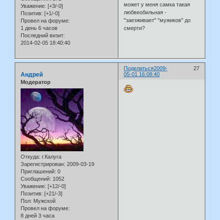
может у меня самка такая
Уважение:
[+3/-0]
любвеобильная -
Позитив:
[+1/-0]
"заезживает" "мужиков" до
Провел на форуме:
1 день 6 часов
смерти?
Последний визит:
2014-02-05 18:40:40
Поделиться
2009-
27
Андрей
05-01 16:08:40
Модератор
Откуда:
г.Калуга
Зарегистрирован
: 2009-03-19
Приглашений:
0
Сообщений:
1052
Уважение:
[+12/-0]
Позитив:
[+21/-3]
Пол:
Мужской
Провел на форуме:
8 дней 3 часа