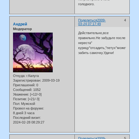
голодного.
Поделиться
2009-
4
Андрей
03-24 07:17:49
Модератор
Действительно,все
правильно.Не забудьте после
нереста"
курицу"отсадить,"петух"может
забить самочку.Удачи!
Откуда:
г.Калуга
Зарегистрирован
: 2009-03-19
Приглашений:
0
Сообщений:
1052
Уважение:
[+12/-0]
Позитив:
[+21/-3]
Пол:
Мужской
Провел на форуме:
8 дней 3 часа
Последний визит:
2024-02-28 08:29:27
Поделиться
2009-
5