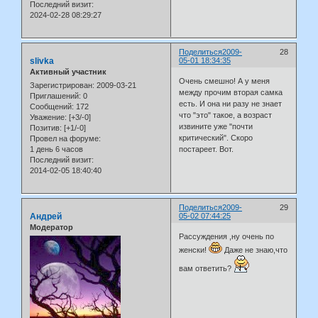
Последний визит:
2024-02-28 08:29:27
Поделиться
2009-
28
slivka
05-01 18:34:35
Активный участник
Очень смешно! А у меня
Зарегистрирован
: 2009-03-21
между прочим вторая самка
Приглашений:
0
есть. И она ни разу не знает
Сообщений:
172
что "это" такое, а возраст
Уважение:
[+3/-0]
извините уже "почти
Позитив:
[+1/-0]
критический". Скоро
Провел на форуме:
1 день 6 часов
постареет. Вот.
Последний визит:
2014-02-05 18:40:40
Поделиться
2009-
29
Андрей
05-02 07:44:25
Модератор
Рассуждения ,ну очень по
женски!
Даже не знаю,что
вам ответить?