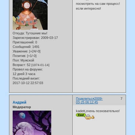
посмотреть на сам процесс!
если интересно!
Откуда:
Тутошние мы!
Зарегистрирован
: 2009-03-17
Приглашений:
0
Сообщений:
1491
Уважение:
[+24/-0]
Позитив:
[+1/-0]
Пол:
Мужской
Возраст:
52
[1974-01-14]
Провел на форуме:
12 дней 3 часа
Последний визит:
2017-10-12 22:57:03
Поделиться
2009-
7
Андрей
03-25 06:12:45
Модератор
kadett,очень позновательно!