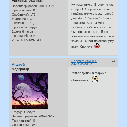
Активный участник
Купила петуха. Это не петух,
Зарегистрирован
: 2009-03-21
а тиран! В первую же ночь
Приглашений:
0
подбил лялиусу глаз, через 3
Сообщений:
172
дня убил 1 "курицу". Сейчас
Уважение:
[+3/-0]
"положил глаз" на мою
Позитив:
[+1/-0]
любимую рыбочку, за что и
Провел на форуме:
1 день 6 часов
был отсажен в контейнер.
Последний визит:
Уже мысли появляются о его
2014-02-05 18:40:40
замене. Гоняет по аквариуму
всех. Сволочь.
Поделиться
2009-
24
Андрей
04-17 08:06:48
Модератор
Живая душа на форуме
объявилась!!!
Откуда:
г.Калуга
Зарегистрирован
: 2009-03-19
Приглашений:
0
Сообщений:
1052