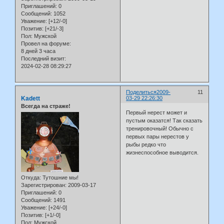
Приглашений:
0
Сообщений:
1052
Уважение:
[+12/-0]
Позитив:
[+21/-3]
Пол:
Мужской
Провел на форуме:
8 дней 3 часа
Последний визит:
2024-02-28 08:29:27
Поделиться
2009-
11
Kadett
03-29 22:26:30
Всегда на страже!
Первый нерест может и
пустым оказатся! Так сказать
тренировочный! Обычно с
первых пары нерестов у
рыбы редко что
жизнеспособное выводится.
Откуда:
Тутошние мы!
Зарегистрирован
: 2009-03-17
Приглашений:
0
Сообщений:
1491
Уважение:
[+24/-0]
Позитив:
[+1/-0]
Пол:
Мужской