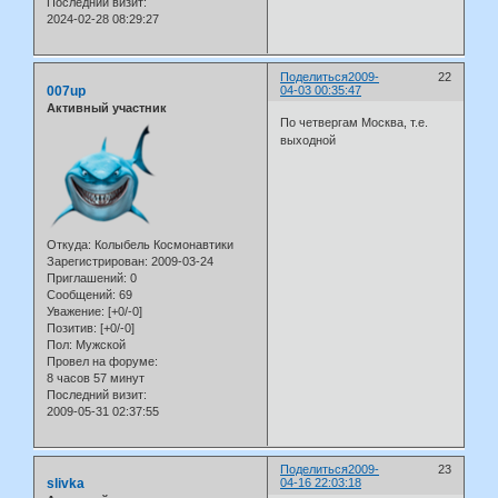
Последний визит:
2024-02-28 08:29:27
Поделиться
2009-
22
007up
04-03 00:35:47
Активный участник
По четвергам Москва, т.е.
выходной
Откуда:
Колыбель Космонавтики
Зарегистрирован
: 2009-03-24
Приглашений:
0
Сообщений:
69
Уважение:
[+0/-0]
Позитив:
[+0/-0]
Пол:
Мужской
Провел на форуме:
8 часов 57 минут
Последний визит:
2009-05-31 02:37:55
Поделиться
2009-
23
slivka
04-16 22:03:18