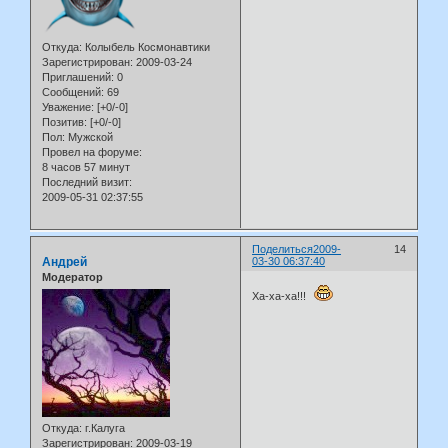
Откуда:
Колыбель Космонавтики
Зарегистрирован
: 2009-03-24
Приглашений:
0
Сообщений:
69
Уважение:
[+0/-0]
Позитив:
[+0/-0]
Пол:
Мужской
Провел на форуме:
8 часов 57 минут
Последний визит:
2009-05-31 02:37:55
Поделиться
2009-
14
Андрей
03-30 06:37:40
Модератор
Ха-ха-ха!!!
Откуда:
г.Калуга
Зарегистрирован
: 2009-03-19