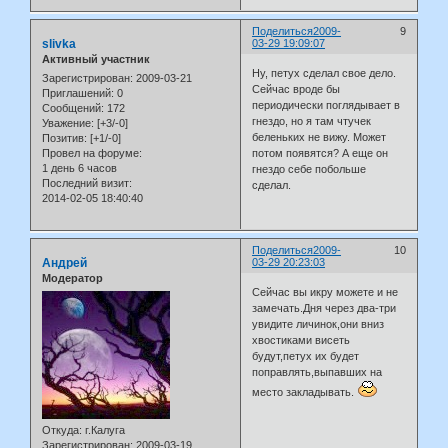
Поделиться
2009-
9
slivka
03-29 19:09:07
Активный участник
Ну, петух сделал свое дело.
Зарегистрирован
: 2009-03-21
Сейчас вроде бы
Приглашений:
0
периодически поглядывает в
Сообщений:
172
гнездо, но я там чтучек
Уважение:
[+3/-0]
беленьких не вижу. Может
Позитив:
[+1/-0]
потом появятся? А еще он
Провел на форуме:
1 день 6 часов
гнездо себе побольше
Последний визит:
сделал.
2014-02-05 18:40:40
Поделиться
2009-
10
Андрей
03-29 20:23:03
Модератор
Сейчас вы икру можете и не
замечать.Дня через два-три
увидите личинок,они вниз
хвостиками висеть
будут,петух их будет
поправлять,выпавших на
место закладывать.
Откуда:
г.Калуга
Зарегистрирован
: 2009-03-19