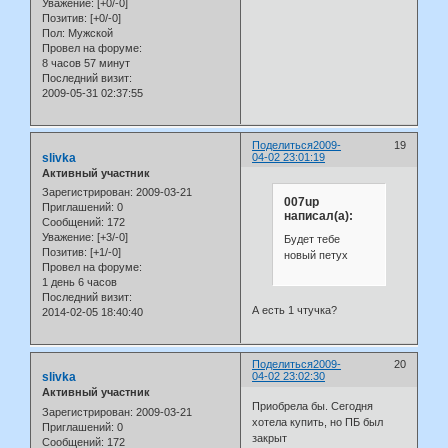
Уважение:
[+0/-0]
Позитив:
[+0/-0]
Пол:
Мужской
Провел на форуме:
8 часов 57 минут
Последний визит:
2009-05-31 02:37:55
Поделиться
2009-
19
slivka
04-02 23:01:19
Активный участник
Зарегистрирован
: 2009-03-21
007up
Приглашений:
0
написал(а):
Сообщений:
172
Уважение:
[+3/-0]
Будет тебе
Позитив:
[+1/-0]
новый петух
Провел на форуме:
1 день 6 часов
Последний визит:
А есть 1 чтучка?
2014-02-05 18:40:40
Поделиться
2009-
20
slivka
04-02 23:02:30
Активный участник
Приобрела бы. Сегодня
Зарегистрирован
: 2009-03-21
хотела купить, но ПБ был
Приглашений:
0
закрыт
Сообщений:
172