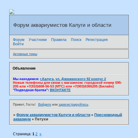
Форум аквариумистов Калуги и области
Форум
Участники
Правила
Поиск
Регистрация
Войти
Активные темы
Объявление
Мы находимся:
г.Калуга, ул. Дзержинского 92 корпус 2
Новые телефоны для связи с магазином: городской номер 595-
205 или +7(910)608-56-53 (МТС) или +7(903)6365205 (Билайн)
"Подводная братва":
ВКОНТАКТЕ
Привет, Гость!
Войдите
или
зарегистрируйтесь
.
»
Форум аквариумистов Калуги и области
»
Пресноводный
аквариум
»
Петухи
Страница:
1
2
»