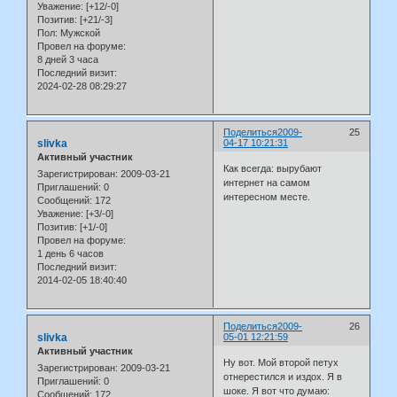
Уважение:
[+12/-0]
Позитив:
[+21/-3]
Пол:
Мужской
Провел на форуме:
8 дней 3 часа
Последний визит:
2024-02-28 08:29:27
Поделиться
2009-
25
slivka
04-17 10:21:31
Активный участник
Как всегда: вырубают
Зарегистрирован
: 2009-03-21
интернет на самом
Приглашений:
0
интересном месте.
Сообщений:
172
Уважение:
[+3/-0]
Позитив:
[+1/-0]
Провел на форуме:
1 день 6 часов
Последний визит:
2014-02-05 18:40:40
Поделиться
2009-
26
slivka
05-01 12:21:59
Активный участник
Ну вот. Мой второй петух
Зарегистрирован
: 2009-03-21
отнерестился и издох. Я в
Приглашений:
0
шоке. Я вот что думаю:
Сообщений:
172