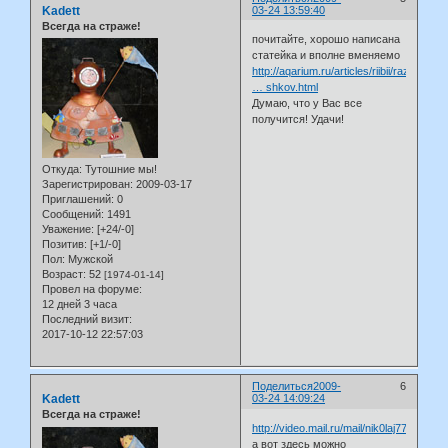
Kadett
03-24 13:59:40
Всегда на страже!
почитайте, хорошо написана
статейка и вполне вменяемо
http://aqarium.ru/articles/riibii/razve
… shkov.html
Думаю, что у Вас все
получится! Удачи!
Откуда:
Тутошние мы!
Зарегистрирован
: 2009-03-17
Приглашений:
0
Сообщений:
1491
Уважение:
[+24/-0]
Позитив:
[+1/-0]
Пол:
Мужской
Возраст:
52
[1974-01-14]
Провел на форуме:
12 дней 3 часа
Последний визит:
2017-10-12 22:57:03
Поделиться
2009-
6
Kadett
03-24 14:09:24
Всегда на страже!
http://video.mail.ru/mail/nik0laj77/35/36.h
а вот здесь можно