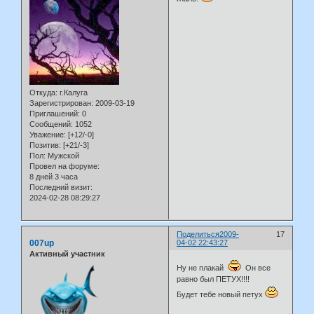
Откуда:
г.Калуга
Зарегистрирован
: 2009-03-19
Приглашений:
0
Сообщений:
1052
Уважение:
[+12/-0]
Позитив:
[+21/-3]
Пол:
Мужской
Провел на форуме:
8 дней 3 часа
Последний визит:
2024-02-28 08:29:27
Поделиться
2009-
17
007up
04-02 22:43:27
Активный участник
Ну не плакай
Он все
равно был ПЕТУХ!!!!
Будет тебе новый петух