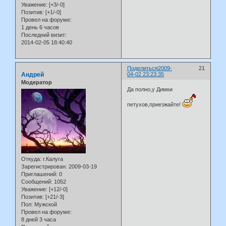
Уважение:
[+3/-0]
Позитив:
[+1/-0]
Провел на форуме:
1 день 6 часов
Последний визит:
2014-02-05 18:40:40
Поделиться
2009-
21
Андрей
04-02 23:23:35
Модератор
Да полно,у Димки
петухов,приезжайте!
Откуда:
г.Калуга
Зарегистрирован
: 2009-03-19
Приглашений:
0
Сообщений:
1052
Уважение:
[+12/-0]
Позитив:
[+21/-3]
Пол:
Мужской
Провел на форуме:
8 дней 3 часа