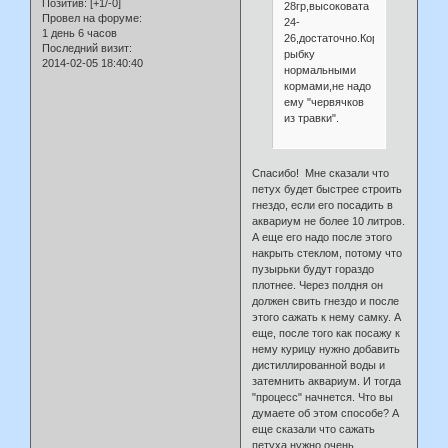
Позитив:
[+1/-0]
28гр,высоковата
Провел на форуме:
24-
1 день 6 часов
26,достаточно.Кормите
Последний визит:
рыбку
2014-02-05 18:40:40
нормальными
кормами,не надо
ему "червячков
из травки".
Спасибо! Мне сказали что
петух будет быстрее строить
гнездо, если его посадить в
аквариум не более 10 литров.
А еще его надо после этого
накрыть стеклом, потому что
пузырьки будут гораздо
плотнее. Через полдня он
должен свить гнездо и после
этого сажать к нему самку. А
еще, после того как посажу к
нему курицу нужно добавить
дистиллированной воды и
затемнить аквариум. И тогда
"процесс" начнется. Что вы
думаете об этом способе? А
еще сказали что сажать
петуха нужно очень