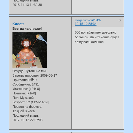
Последний визит:
2015-11-13 11:32:38
Поделиться
2013-
6
Kadett
12-15 12:58:34
Всегда на страже!
600 по габаритам довольно
большой. Да и течение будет
создавать сильное.
Откуда:
Тутошние мы!
Зарегистрирован
: 2009-03-17
Приглашений:
0
Сообщений:
1491
Уважение:
[+24/-0]
Позитив:
[+1/-0]
Пол:
Мужской
Возраст:
52
[1974-01-14]
Провел на форуме:
12 дней 3 часа
Последний визит:
2017-10-12 22:57:03