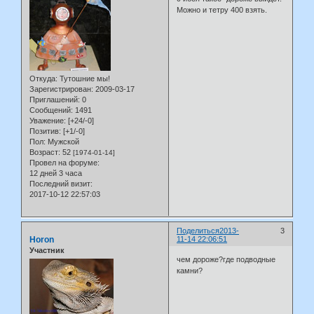
Можно и тетру 400 взять.
Откуда:
Тутошние мы!
Зарегистрирован
: 2009-03-17
Приглашений:
0
Сообщений:
1491
Уважение:
[+24/-0]
Позитив:
[+1/-0]
Пол:
Мужской
Возраст:
52
[1974-01-14]
Провел на форуме:
12 дней 3 часа
Последний визит:
2017-10-12 22:57:03
Поделиться
2013-
3
Horon
11-14 22:06:51
Участник
чем дороже?где подводные
камни?