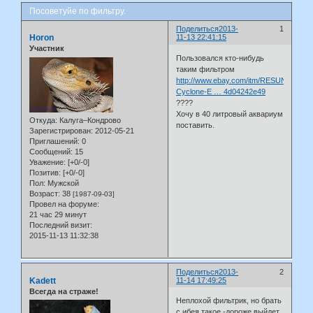
Посоветуйе по фильтру.
Поделиться
2013-
1
Horon
11-13 22:41:15
Участник
Пользовался кто-нибудь
таким фильтром
http://www.ebay.com/itm/RESUN-
Cyclone-E … 4d04242e49
????
Хочу в 40 литровый аквариум
Откуда:
Калуга–Кондрово
поставить.
Зарегистрирован
: 2012-05-21
Приглашений:
0
Сообщений:
15
Уважение:
[+0/-0]
Позитив:
[+0/-0]
Пол:
Мужской
Возраст:
38
[1987-09-03]
Провел на форуме:
21 час 29 минут
Последний визит:
2015-11-13 11:32:38
Поделиться
2013-
2
Kadett
11-14 17:49:25
Всегда на страже!
Неплохой фильтрик, но брать
с ибея такое -дороже выйдет.