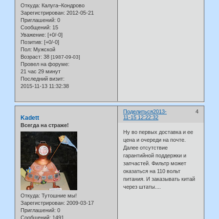
Откуда:
Калуга–Кондрово
Зарегистрирован
: 2012-05-21
Приглашений:
0
Сообщений:
15
Уважение:
[+0/-0]
Позитив:
[+0/-0]
Пол:
Мужской
Возраст:
38
[1987-09-03]
Провел на форуме:
21 час 29 минут
Последний визит:
2015-11-13 11:32:38
Поделиться
2013-
4
Kadett
11-15 12:22:32
Всегда на страже!
Ну во первых доставка и ее
цена и очереди на почте.
Далее отсутствие
гарантийной поддержки и
запчастей. Фильтр может
оказаться на 110 вольт
питания. И заказывать китай
через штаты....
Откуда:
Тутошние мы!
Зарегистрирован
: 2009-03-17
Приглашений:
0
Сообщений:
1491