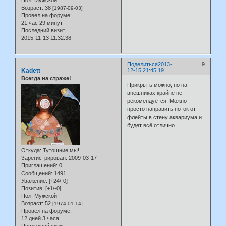
Возраст:
38
[1987-09-03]
Провел на форуме:
21 час 29 минут
Последний визит:
2015-11-13 11:32:38
Поделиться
2013-
9
Kadett
12-15 21:45:19
Всегда на страже!
Прикрыть можно, но на
внешниках крайне не
рекомендуется. Можно
просто направить поток от
флейты в стену аквариума и
будет всё отлично.
Откуда:
Тутошние мы!
Зарегистрирован
: 2009-03-17
Приглашений:
0
Сообщений:
1491
Уважение:
[+24/-0]
Позитив:
[+1/-0]
Пол:
Мужской
Возраст:
52
[1974-01-14]
Провел на форуме:
12 дней 3 часа