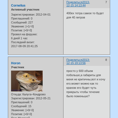
Поделиться
2013-
7
Cornelius
12-15 14:13:44
Активный участник
400ех тетра самое то будет
Зарегистрирован
: 2012-04-01
для 40 литров
Приглашений:
0
Сообщений:
227
Уважение:
[+1/-0]
Позитив:
[+0/-0]
Провел на форуме:
6 дней 1 час
Последний визит:
2017-08-09 20:41:25
Поделиться
2013-
8
Horon
12-15 19:13:56
Участник
просто у 600 объем
побольше,а габариты для
меня не критичны,вот и хочу
его.может можно как то
краном его будет чуть
прикрыть чтобы течение
Откуда:
Калуга–Кондрово
было поменьше?
Зарегистрирован
: 2012-05-21
Приглашений:
0
Сообщений:
15
Уважение:
[+0/-0]
Позитив:
[+0/-0]
Пол:
Мужской