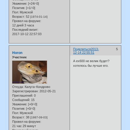
Уважение:
[+24/-0]
Позитив:
[+1/-0]
Пол:
Мужской
Возраст:
52
[1974-01-14]
Провел на форуме:
12 дней 3 часа
Последний визит:
2017-10-12 22:57:03
Поделиться
2013-
5
Horon
12-14 22:55:51
Участник
А ех600 не велик будет?
хотелось бы лучше его.
Откуда:
Калуга–Кондрово
Зарегистрирован
: 2012-05-21
Приглашений:
0
Сообщений:
15
Уважение:
[+0/-0]
Позитив:
[+0/-0]
Пол:
Мужской
Возраст:
38
[1987-09-03]
Провел на форуме:
21 час 29 минут