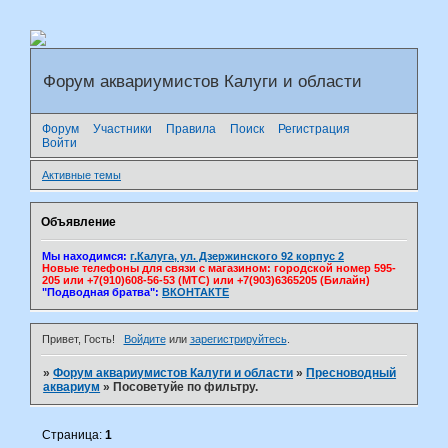
Форум аквариумистов Калуги и области
Форум
Участники
Правила
Поиск
Регистрация
Войти
Активные темы
Объявление
Мы находимся:
г.Калуга, ул. Дзержинского 92 корпус 2
Новые телефоны для связи с магазином: городской номер 595-
205 или +7(910)608-56-53 (МТС) или +7(903)6365205 (Билайн)
"Подводная братва":
ВКОНТАКТЕ
Привет, Гость!
Войдите
или
зарегистрируйтесь
.
»
Форум аквариумистов Калуги и области
»
Пресноводный
аквариум
»
Посоветуйе по фильтру.
Страница:
1