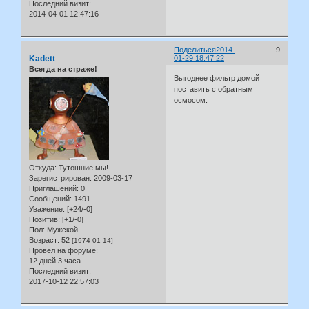
Последний визит:
2014-04-01 12:47:16
Поделиться
2014-
9
Kadett
01-29 18:47:22
Всегда на страже!
Выгоднее фильтр домой
поставить с обратным
осмосом.
Откуда:
Тутошние мы!
Зарегистрирован
: 2009-03-17
Приглашений:
0
Сообщений:
1491
Уважение:
[+24/-0]
Позитив:
[+1/-0]
Пол:
Мужской
Возраст:
52
[1974-01-14]
Провел на форуме:
12 дней 3 часа
Последний визит:
2017-10-12 22:57:03