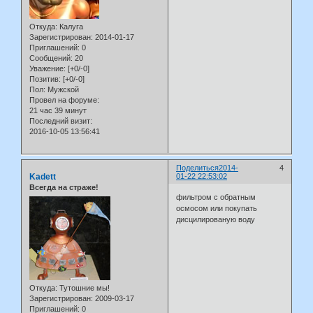
Откуда:
Калуга
Зарегистрирован
: 2014-01-17
Приглашений:
0
Сообщений:
20
Уважение:
[+0/-0]
Позитив:
[+0/-0]
Пол:
Мужской
Провел на форуме:
21 час 39 минут
Последний визит:
2016-10-05 13:56:41
Поделиться
2014-
4
Kadett
01-22 22:53:02
Всегда на страже!
фильтром с обратным
осмосом или покупать
дисцилированую воду
Откуда:
Тутошние мы!
Зарегистрирован
: 2009-03-17
Приглашений:
0