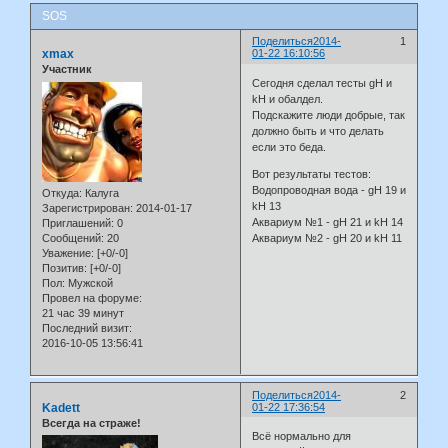
SOS
Поделиться
2014-
1
xmax
01-22 16:10:56
Участник
Сегодня сделал тесты gH и
kH и обалдел.
Подскажите люди добрые, так
должно быть и что делать
если это беда.
Вот результаты тестов:
Водопроводная вода - gH 19 и
Откуда:
Калуга
kH 13
Зарегистрирован
: 2014-01-17
Аквариум №1 - gH 21 и kH 14
Приглашений:
0
Сообщений:
20
Аквариум №2 - gH 20 и kH 11
Уважение:
[+0/-0]
Позитив:
[+0/-0]
Пол:
Мужской
Провел на форуме:
21 час 39 минут
Последний визит:
2016-10-05 13:56:41
Поделиться
2014-
2
Kadett
01-22 17:36:54
Всегда на страже!
Всё нормально для