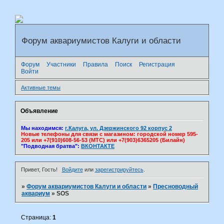
Форум аквариумистов Калуги и области
Форум
Участники
Правила
Поиск
Регистрация
Войти
Активные темы
Объявление
Мы находимся:
г.Калуга, ул. Дзержинского 92 корпус 2
Новые телефоны для связи с магазином: городской номер 595-
205 или +7(910)608-56-53 (МТС) или +7(903)6365205 (Билайн)
"Подводная братва":
ВКОНТАКТЕ
Привет, Гость!
Войдите
или
зарегистрируйтесь
.
»
Форум аквариумистов Калуги и области
»
Пресноводный
аквариум
»
SOS
Страница:
1