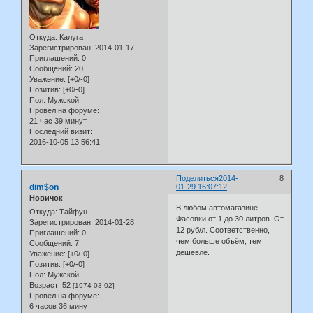
Откуда:
Калуга
Зарегистрирован
: 2014-01-17
Приглашений:
0
Сообщений:
20
Уважение:
[+0/-0]
Позитив:
[+0/-0]
Пол:
Мужской
Провел на форуме:
21 час 39 минут
Последний визит:
2016-10-05 13:56:41
Поделиться
2014-
8
dim$on
01-29 16:07:12
Новичок
В любом автомагазине.
Откуда:
Тайфун
Фасовки от 1 до 30 литров. От
Зарегистрирован
: 2014-01-28
12 руб/л. Соответственно,
Приглашений:
0
чем больше объём, тем
Сообщений:
7
дешевле.
Уважение:
[+0/-0]
Позитив:
[+0/-0]
Пол:
Мужской
Возраст:
52
[1974-03-02]
Провел на форуме:
6 часов 36 минут