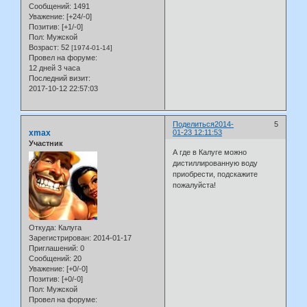
Сообщений:
1491
Уважение:
[+24/-0]
Позитив:
[+1/-0]
Пол:
Мужской
Возраст:
52
[1974-01-14]
Провел на форуме:
12 дней 3 часа
Последний визит:
2017-10-12 22:57:03
Поделиться
2014-
5
xmax
01-23 12:11:53
Участник
А где в Калуге можно
дистиллированную воду
приобрести, подскажите
пожалуйста!
Откуда:
Калуга
Зарегистрирован
: 2014-01-17
Приглашений:
0
Сообщений:
20
Уважение:
[+0/-0]
Позитив:
[+0/-0]
Пол:
Мужской
Провел на форуме: