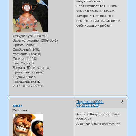
калужской воды!!
Если смущает то СО2 или
химия в помощь. Можно
заморочится с обратно
осмотическим фильтром - и
себе хорошо и рыбам.
Откуда:
Тутошние мы!
Зарегистрирован
: 2009-03-17
Приглашений:
0
Сообщений:
1491
Уважение:
[+24/-0]
Позитив:
[+1/-0]
Пол:
Мужской
Возраст:
52
[1974-01-14]
Провел на форуме:
12 дней 3 часа
Последний визит:
2017-10-12 22:57:03
Поделиться
2014-
3
xmax
01-22 21:12:13
Участник
А что по Калуге везде такая
вода????
А как без химии обойтись??