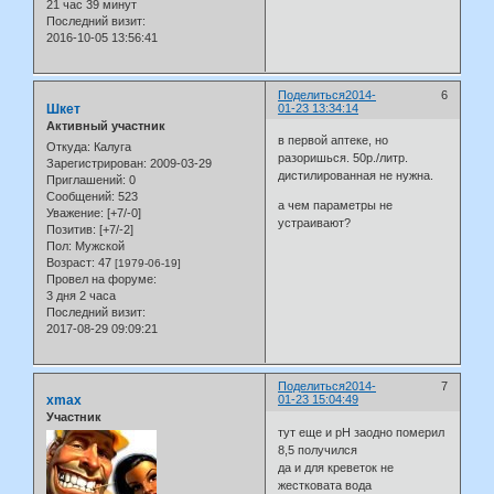
21 час 39 минут
Последний визит:
2016-10-05 13:56:41
Поделиться
2014-
6
Шкет
01-23 13:34:14
Активный участник
в первой аптеке, но
Откуда:
Калуга
разоришься. 50р./литр.
Зарегистрирован
: 2009-03-29
дистилированная не нужна.
Приглашений:
0
Сообщений:
523
а чем параметры не
Уважение:
[+7/-0]
устраивают?
Позитив:
[+7/-2]
Пол:
Мужской
Возраст:
47
[1979-06-19]
Провел на форуме:
3 дня 2 часа
Последний визит:
2017-08-29 09:09:21
Поделиться
2014-
7
xmax
01-23 15:04:49
Участник
тут еще и pH заодно померил
8,5 получился
да и для креветок не
жестковата вода