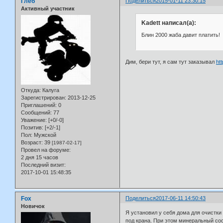
Глеб
Поделиться
2015-01-11 23:30:15
Активный участник
Kadett написал(а):
Блин 2000 жаба давит платить!
Дим, бери тут, я сам тут заказывал
ht
Откуда:
Калуга
Зарегистрирован
: 2013-12-25
Приглашений:
0
Сообщений:
77
Уважение:
[+0/-0]
Позитив:
[+2/-1]
Пол:
Мужской
Возраст:
39
[1987-02-17]
Провел на форуме:
2 дня 15 часов
Последний визит:
2017-10-01 15:48:35
Fox
Поделиться
2017-06-11 14:50:43
Новичок
Я установил у себя дома для очистк
под крана. При этом минеральный сос