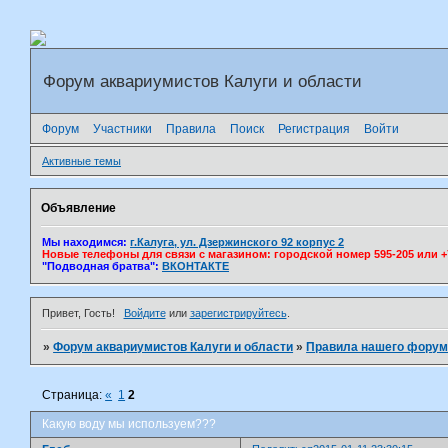
Форум аквариумистов Калуги и области
Форум
Участники
Правила
Поиск
Регистрация
Войти
Активные темы
Объявление
Мы находимся:
г.Калуга, ул. Дзержинского 92 корпус 2
Новые телефоны для связи с магазином: городской номер 595-205 или +7(
"Подводная братва":
ВКОНТАКТЕ
Привет, Гость!
Войдите
или
зарегистрируйтесь
.
»
Форум аквариумистов Калуги и области
»
Правила нашего форум
Страница:
«
1
2
Какую воду мы используем???