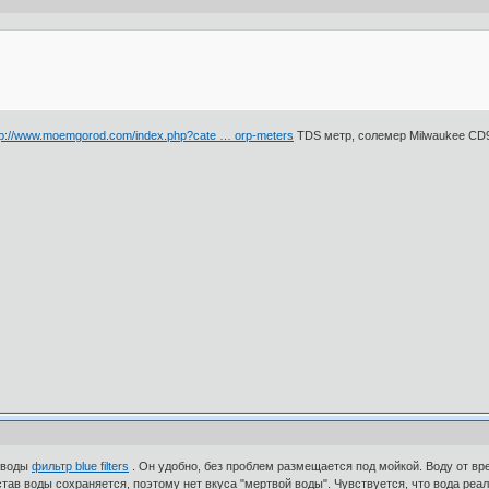
tp://www.moemgorod.com/index.php?cate … orp-meters
TDS метр, солемер Milwaukee CD
и воды
фильтр blue filters
. Он удобно, без проблем размещается под мойкой. Воду от вре
тав воды сохраняется, поэтому нет вкуса "мертвой воды". Чувствуется, что вода реал