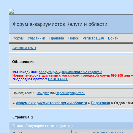
Форум аквариумистов Калуги и области
Форум
Участники
Правила
Поиск
Регистрация
Войти
Активные темы
Объявление
Мы находимся:
г.Калуга, ул. Дзержинского 92 корпус 2
Новые телефоны для связи с магазином: городской номер 595-205 или +7(
"Подводная братва":
ВКОНТАКТЕ
Привет, Гость!
Войдите
или
зарегистрируйтесь
.
»
Форум аквариумистов Калуги и области
»
Барахолка
»
Отдам: Ам
Страница:
1
Отдам: Ампулярии (желтые улитки)