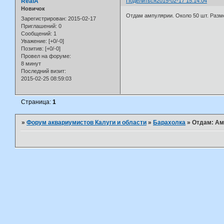
RealA
Поделиться
2015-02-17 15:14:04
Новичок
Отдам ампулярии. Около 50 шт. Разме
Зарегистрирован
: 2015-02-17
Приглашений:
0
Сообщений:
1
Уважение:
[+0/-0]
Позитив:
[+0/-0]
Провел на форуме:
8 минут
Последний визит:
2015-02-25 08:59:03
Страница:
1
»
Форум аквариумистов Калуги и области
»
Барахолка
»
Отдам: Ам