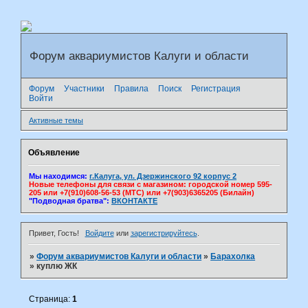
Форум аквариумистов Калуги и области
Форум
Участники
Правила
Поиск
Регистрация
Войти
Активные темы
Объявление
Мы находимся:
г.Калуга, ул. Дзержинского 92 корпус 2
Новые телефоны для связи с магазином: городской номер 595-
205 или +7(910)608-56-53 (МТС) или +7(903)6365205 (Билайн)
"Подводная братва":
ВКОНТАКТЕ
Привет, Гость!
Войдите
или
зарегистрируйтесь
.
»
Форум аквариумистов Калуги и области
»
Барахолка
»
куплю ЖК
Страница:
1