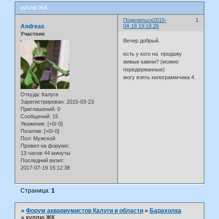
куплю ЖК
Поделиться
2015-
1
Andreas
04-18 19:18:26
Участник
Вечер добрый.
есть у кого на продажу
живые камни? (можно
передержанные)
могу взять килограммчика 4.
Откуда:
Калуга
Зарегистрирован
: 2015-03-23
Приглашений:
0
Сообщений:
15
Уважение:
[+0/-0]
Позитив:
[+0/-0]
Пол:
Мужской
Провел на форуме:
13 часов 44 минуты
Последний визит:
2017-07-19 15:12:38
Страница:
1
»
Форум аквариумистов Калуги и области
»
Барахолка
»
куплю ЖК